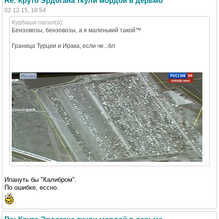
Re: Круто Эрдогана ткули мордой в дерьмо
02.12.15, 18:54
Курбаши писал(а):
Бензовозы, бензовозы, а я маленький такой™
Граница Турции и Ирака, если че...бгг
Ипануть бы "Калибром".
По ошибке, ессно.