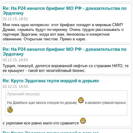
Re: На Р24 начался брифинг МО РФ - доказательства по
Эрдогану
02.12.15, 18:52
Мне пока одно интересно: этот брифинг попадет в мировые СМИ?
Думаю, скрывать будут по-черному. Очень трудно рассказывать о
партнере Эрдогане, когда вот вам, бензовозы и конкретное
обвинение. Открытым текстом. Прямо в харю.
Re: На Р24 начался брифинг МО РФ - доказательства по
Эрдогану
02.12.15, 18:54
Турция, пожалуй, делится ворованной нефтью со странами НАТО, те
ее крышуют - такой вот незатейливый бизнес.
Re: Круто Эрдогана ткули мордой в дерьмо
02.12.15, 18:54
Луганский писал(а):
На Дамбасе щас многа спецов по дерьму
в канвоях гуманитарных
с укропами все равно мало кто сравнится