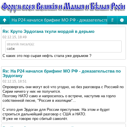
На Р24 начался брифинг МО РФ - доказательства по Эрд
#
Re: Круто Эрдогана ткули мордой в дерьмо
02.12.15, 18:49
strannik писал(а):
сабж
С каких это пор сырая нефть стала уже дерьмом ?
Re: На Р24 начался брифинг МО РФ - доказательства по
Эрдогану
02.12.15, 18:51
Опровергать они могут всё что угодно, но без разговора с Россией по
Сирии ничего у них не получится.
Поэтому НАТО само и напросилось о встрече, наступив на горло
собственной песне, "Россия в изоляции"...
С этого дня Эрдоган для России преступник. На этом и будет
строиться дальнейший разговор с США и НАТО.
Я уже не говорю про сбитый самолёт.