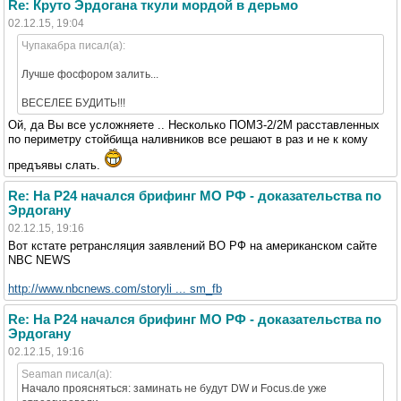
Re: Круто Эрдогана ткули мордой в дерьмо
02.12.15, 19:04
Чупакабра писал(а):
Лучше фосфором залить...
ВЕСЕЛЕЕ БУДИТЬ!!!
Ой, да Вы все усложняете .. Несколько ПОМЗ-2/2М расставленных
по периметру стойбища наливников все решают в раз и не к кому
предъявы слать.
Re: На Р24 начался брифинг МО РФ - доказательства по
Эрдогану
02.12.15, 19:16
Вот кстате ретрансляция заявлений ВО РФ на американском сайте
NBC NEWS
http://www.nbcnews.com/storyli ... sm_fb
Re: На Р24 начался брифинг МО РФ - доказательства по
Эрдогану
02.12.15, 19:16
Seaman писал(а):
Начало проясняться: заминать не будут DW и Focus.de уже