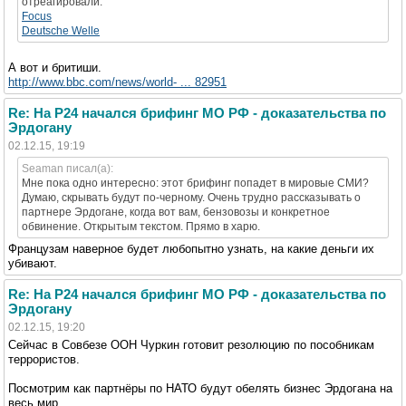
отреагировали.
Focus
Deutsche Welle
А вот и бритиши.
http://www.bbc.com/news/world- ... 82951
Re: На Р24 начался брифинг МО РФ - доказательства по
Эрдогану
02.12.15, 19:19
Seaman писал(а):
Мне пока одно интересно: этот брифинг попадет в мировые СМИ?
Думаю, скрывать будут по-черному. Очень трудно рассказывать о
партнере Эрдогане, когда вот вам, бензовозы и конкретное
обвинение. Открытым текстом. Прямо в харю.
Французам наверное будет любопытно узнать, на какие деньги их
убивают.
Re: На Р24 начался брифинг МО РФ - доказательства по
Эрдогану
02.12.15, 19:20
Сейчас в Совбезе ООН Чуркин готовит резолюцию по пособникам
террористов.
Посмотрим как партнёры по НАТО будут обелять бизнес Эрдогана на
весь мир.