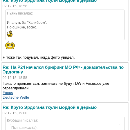
Re: Круто Эрдогана ткули мордой в дерьмо
02.12.15, 18:58
Пьянь писал(а):
Ипануть бы "Калибром".
По ошибке, ессно.
Я тоже так подумал, когда фото увидел.
Re: На Р24 начался брифинг МО РФ - доказательства по
Эрдогану
02.12.15, 18:58
Начало проясняться: заминать не будут DW и Focus.de уже
отреагировали.
Focus
Deutsche Welle
Re: Круто Эрдогана ткули мордой в дерьмо
02.12.15, 19:00
Курбаши писал(а):
Пьянь писал(а):