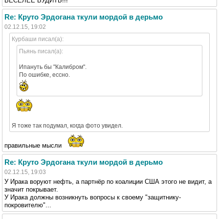
ВЕСЕЛЕЕ БУДИТЬ!!!
Re: Круто Эрдогана ткули мордой в дерьмо
02.12.15, 19:02
Курбаши писал(а):
Пьянь писал(а):
Ипануть бы "Калибром".
По ошибке, ессно.
Я тоже так подумал, когда фото увидел.
правильные мысли
Re: Круто Эрдогана ткули мордой в дерьмо
02.12.15, 19:03
У Ирака воруют нефть, а партнёр по коалиции США этого не видит, а
значит покрывает.
У Ирака должны возникнуть вопросы к своему "защитнику-
покровителю"...