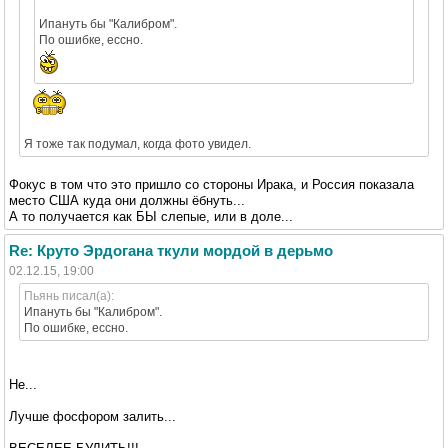
Ипануть бы "Калибром".
По ошибке, ессно.
Я тоже так подумал, когда фото увидел.
Фокус в том что это пришло со стороны Ирака, и Россия показала
место США куда они должны ёбнуть...
А то получается как БЫ слепые, или в доле...
Re: Круто Эрдогана ткули мордой в дерьмо
02.12.15, 19:00
Пьянь писал(а):
Ипануть бы "Калибром".
По ошибке, ессно.
Не...
Лучше фосфором залить...