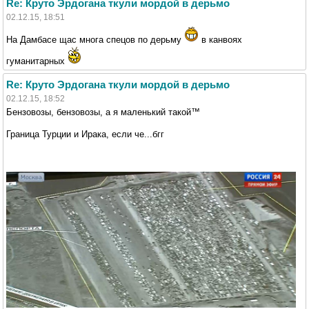
Re: Круто Эрдогана ткули мордой в дерьмо
02.12.15, 18:51
На Дамбасе щас многа спецов по дерьму
в канвоях
гуманитарных
Re: Круто Эрдогана ткули мордой в дерьмо
02.12.15, 18:52
Бензовозы, бензовозы, а я маленький такой™
Граница Турции и Ирака, если че...бгг