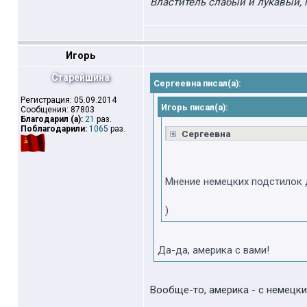
Властитель слабый и лукавый, 
Игорь
Старейшина
Сергеевна писал(а):
Регистрация: 05.09.2014
Игорь писал(а):
Сообщения: 87803
Благодарил (а):
21
раз.
Поблагодарили:
1065
раз.
Сергеевна
Мнение немецких подстилок 
)
Да-да, америка с вами!
Вообще-то, америка - с немецки