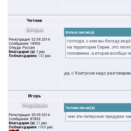
Четник
Ветеран
Koteus писал(а):
Регистрация: 02.09.2014
господя, с кем вы беседу ведёт
Сообщения: 18900
на территории Сирии...это лег
Откуда: Россия
Благодарил (а):
3
раз.
половинки...а вторая вообще н
Поблагодарили:
132
раз.
да, с Коитусом надо разговарив
Игорь
Старейшина
Четник писал(а):
Регистрация: 05.09.2014
чем эти питерские придурки з
Сообщения: 87803
Благодарил (а):
21
раз.
Поблагодарили:
1065
раз.