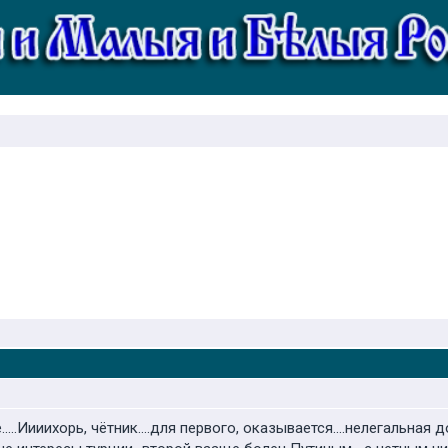
.....Иииихорь, чётник....для первого, оказывается....нелегальна