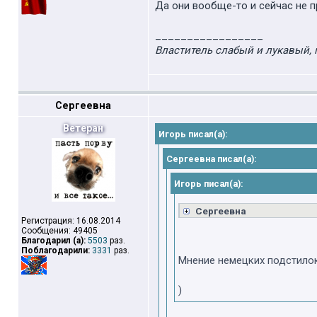
Да они вообще-то и сейчас не п
_________________
Властитель слабый и лукавый, 
Сергеевна
Ветеран
Игорь писал(а):
Сергеевна писал(а):
Игорь писал(а):
Сергеевна
Регистрация: 16.08.2014
Сообщения: 49405
Благодарил (а):
5503
раз.
Поблагодарили:
3331
раз.
Мнение немецких подстилок
)