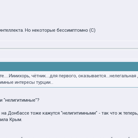
интеллекта. Но некоторые бессимптомно (С)
е.....Иииихорь, чётник....для первого, оказывается....нелегаль
тимные интересы турции...
ли "нелигитимные"?
на Донбассе тоже кажутся "нелигитимными" - так что ж теперь, 
нила Крым.