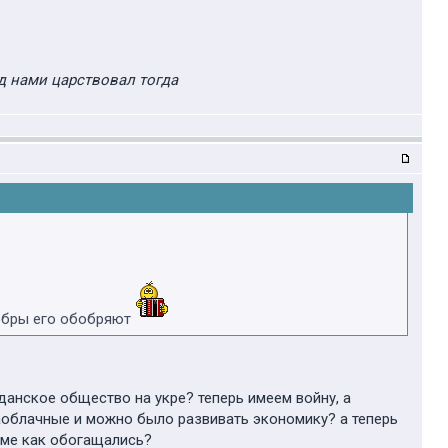
д нами царствовал тогда
 бобры его обобряют
данское общество на укре? теперь имеем войну, а
заоблачные и можно было развивать экономику? а теперь
роме как обогащались?