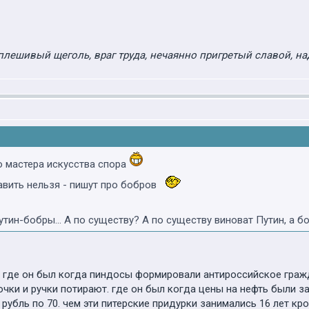
плешивый щеголь, враг труда, нечаянно пригретый славой, на
 мастера искусства спора
авить нельзя - пишут про бобров
утин-бобры... А по существу? А по существу виноват Путин, а
. где он был когда пиндосы формировали антироссийское граж
чки и ручки потирают. где он был когда цены на нефть были 
и рубль по 70. чем эти питерские придурки занимались 16 лет к