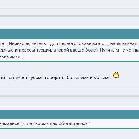
е.....Иииихорь, чётник....для первого, оказывается....нелегаль
итимные интересы турции...второй вааще болен Путиным....с чет
евидимая...
ать. он умеет губами говорить, большими и малыми.
анимались 16 лет кроме как обогащались?