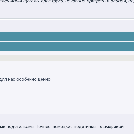
плешивый щеголь, враг труда, нечаянно пригретый славой, на
для нас особенно ценно.
ми подстилками. Точнее, немецкие подстилки - с америкой.