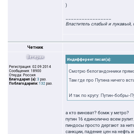
)
_________________
Властитель слабый и лукавый, 
Четник
Ветеран
Индифферент писал(а):
Регистрация: 02.09.2014
Смотрю белогандонники прямо
Сообщения: 18900
Откуда: Россия
Благодарил (а):
3
раз.
Там где про Путина ничего вст
Поблагодарили:
132
раз.
И так по кругу: Путин-бобры-П
а кто виноват? бомж у метро?
путин 16 единолично всем рулит
пиндосы просто дергают за нито
санкции, падение цен на нефть 