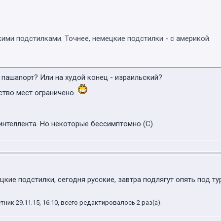
ими подстилками. Точнее, немецкие подстилки - с америкой.
 пашапорт? Или на худой конец - израильский?
ество мест ограничено.
интеллекта. Но некоторые бессимптомно (С)
цкие подстилки, сегодня русские, завтра подлягут опять под ту
ик 29.11.15, 16:10, всего редактировалось 2 раз(а).