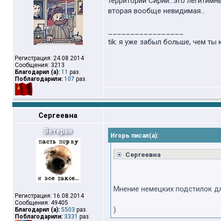
территории Сирии...это легитимн
вторая вообще невидимая...
_________________
tik: я уже забыл больше, чем ты 
Регистрация: 24.08.2014
Сообщения: 3213
Благодарил (а):
11
раз.
Поблагодарили:
107
раз.
Сергеевна
Ветеран
Игорь писал(а):
Сергеевна
Мнение немецких подстилок дл
Регистрация: 16.08.2014
Сообщения: 49405
)
Благодарил (а):
5503
раз.
Поблагодарили:
3331
раз.