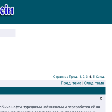
Стрaница
Пред.
1
,
2
,
3
,
4
,
5
След.
Пред. тема
|
След. тема
я добыча нефти, турецкими наёмниками и переработка её на