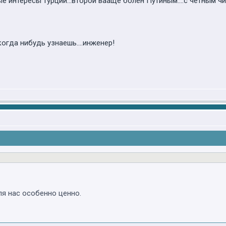
ые интересы турции...второй вааще болен Путиным....с четным ч
когда нибудь узнаешь....инженер!
я нас особенно ценно.