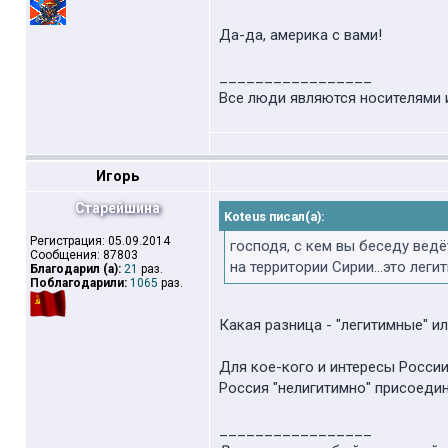
Да-да, америка с вами!
_________________
Все люди являются носителями 
Игорь
Старейшина
Koteus писал(а):
Регистрация: 05.09.2014
господя, с кем вы беседу ведёт
Сообщения: 87803
на территории Сирии...это леги
Благодарил (а):
21
раз.
Поблагодарили:
1065
раз.
Какая разница - "легитимные" и
Для кое-кого и интересы России 
Россия "нелигитимно" присоеди
_________________