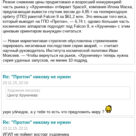
Резкое снижение цены продиктовано и возросшей конкуренцией:
часть рынка у «Хруничева» отбирает SpaceX, компания Илона Маска,
предлагающая вывести спутник весом до 4,85 т на геопереходную
орбиту (ГПО) ракетой Falcon 9 за $61,2 млн. Это меньше того веса,
который выводит на ГПО «Протон», — 6,74 т, однако большая часть
космических аппаратов подходят под Falcon 9, и «Хруничев» с этим
ценовым ориентиром вынужден считаться.
— Новая маркетинговая стратегия обусловлена стремлением
парировать негативные последствия серии аварий, — считает
научный руководитель Института космической политики Иван
Моисеев. — Чтобы вернуться на рынок, «Хруничеву» теперь нужна
серия удачных запусков, не менее 10 подряд.
Re: "Протон" никому не нужен
23.11.15, 22:10
Художник писал(а):
Центр Хруничева
укро ублюдок, а у тебя то есть что предложить миру ?
Re: "Протон" никому не нужен
23.11.15, 22:11
ИГИЛ не поймет восторг художника