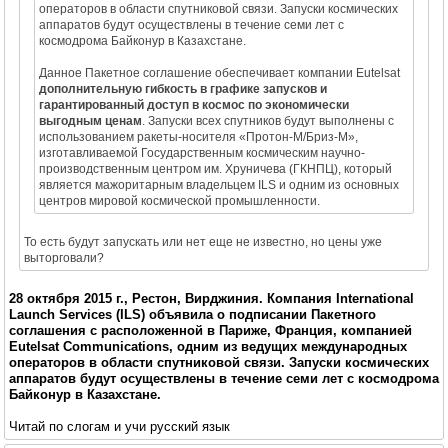
операторов в области спутниковой связи. Запуски космических
аппаратов будут осуществлены в течение семи лет с
космодрома Байконур в Казахстане.
Данное Пакетное соглашение обеспечивает компании Eutelsat
дополнительную гибкость в графике запусков и
гарантированный доступ в космос по экономически
выгодным ценам
. Запуски всех спутников будут выполнены с
использованием ракеты-носителя «Протон-М/Бриз-М»,
изготавливаемой Государственным космическим научно-
производственным центром им. Хруничева (ГКНПЦ), который
является мажоритарным владельцем ILS и одним из основных
центров мировой космической промышленности.
То есть будут запускать или нет еще не известно, но цены уже
выторговали?
28 октября 2015 г., Рестон, Вирджиния. Компания International
Launch Services (ILS) объявила о подписании Пакетного
соглашения с расположенной в Париже, Франция, компанией
Eutelsat Communications, одним из ведущих международных
операторов в области спутниковой связи. Запуски космических
аппаратов будут осуществлены в течение семи лет с космодрома
Байконур в Казахстане.
Читай по слогам и учи русский язык