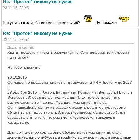
Re: "Протон" никому не нужен
23.11.15, 23:46
Батуты завезли, бандерлог пиндосский?
Ну поскачи
Re: "Протон" никому не нужен
23.11.15, 23:52
Додж писал(а):
Хватит песдеть и таскать разную куйню. Сам придумал или укросми
начитался?
На тебе навскидку
30.10.2015
Соглашение предусматривает ряд запусков на РН «Протон» до 2023
г.
28 октября 2015 г., Рестон, Вирджиния. Компания International Launch
Services (ILS) объявила о подписании Пакетного соглашения с
расположенной в Париже, Франция, компанией Eutelsat
Communications, одним из ведущих международных операторов в
области спутниковой связи. Запуски космических аппаратов будут
осуществлены в течение семи лет с космодрома Байконур в
Казахстане.
Данное Пакетное соглашение обеспечивает компании Eutelsat
дополнительную гибкость в графике запусков и гарантированный