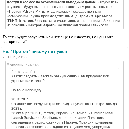
доступ в космос по экономически выгодным ценам
. Запуски всех
спутников будут выполнены с использованием ракеты-носителя
«Протон-М/Бриз-М», изготавливаемой Государственным
космическим научно-производственным центром им. Хруничева
(ГКНПЦ), который является мажоритарным владельцем ILS и одним
из основных центров мировой космической промышленности.
То есть будут запускать или нет еще не известно, но цены уже
выторговали?
Re: "Протон" никому не нужен
23.11.15, 23:55
Художник писал(а):
Додж писал(а):
Хватит песдеть и таскать разную куйню. Сам придумал или
укросми начитался?
На тебе навскидку
30.10.2015
Соглашение предусматривает ряд запусков на РН «Протон» до
2023 г.
28 октября 2015 г., Рестон, Вирджиния. Компания International
Launch Services (ILS) объявила о подписании Пакетного
соглашения с расположенной в Париже, Франция, компанией
Eutelsat Communications, одним из ведущих международных