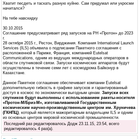
Хватит песдеть и таскать разную куйню. Сам придумал или укросми
начитался?
На тебе навскидку
30.10.2015
Соглашение предусматривает ряд запусков на РН «Протон» до 2023
г.
28 октября 2015 г., Рестон, Вирджиния. Компания International Launch
Services (ILS) объявила о подписании Пакетного соглашения с
расположенной в Париже, Франция, компанией Eutelsat
Communications, одним из ведущих международных операторов в
области спутниковой связи. Запуски космических аппаратов будут
осуществлены в течение семи лет с космодрома Байконур в
Казахстане.
Данное Пакетное соглашение обеспечивает компании Eutelsat
дополнительную гибкость в графике запусков и гарантированный
доступ в космос по экономически выгодным ценам.
Запуски всех
спутников будут выполнены с использованием ракеты-носителя
«Протон-М/Бриз-М», изготавливаемой Государственным
космическим научно-производственным центром им. Хруничева
(ГКНПЦ)
, который является мажоритарным владельцем ILS и одним
из основных центров мировой космической промышленности.
Последний раз редактировалось Додж 23.11.15, 23:54, всего
редактировалось 4 раз(а).