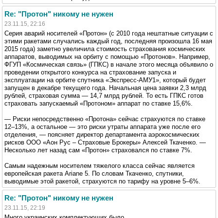
Re: "Протон" никому не нужен
23.11.15, 22:16
Серия аварий носителей «Протон» (с 2010 года нештатные ситуации с
этими ракетами случались каждый год, последняя произошла 16 мая
2015 года) заметно увеличила стоимость страхования космических
аппаратов, выводимых на орбиту с помощью «Протонов». Например,
ФГУП «Космическая связь» (ГПКС) в начале этого месяца объявило о
проведении открытого конкурса на страхование запуска и
эксплуатации на орбите спутника «Экспресс-АМУ1», который будет
запущен в декабре текущего года. Начальная цена заявки 2,3 млрд
рублей, страховая сумма — 14,7 млрд рублей. То есть ГПКС готов
страховать запускаемый «Протоном» аппарат по ставке 15,6%.
— Риски непосредственно «Протона» сейчас страхуются по ставке
12–13%, а остальное — это риски утраты аппарата уже после его
отделения, — поясняет директор департамента аэрокосмических
рисков ООО «Аон Рус – Страховые Брокеры» Алексей Ткаченко. —
Несколько лет назад сам «Протон» страховался по ставке 7%.
Самым надежным носителем тяжелого класса сейчас является
европейская ракета Ariane 5. По словам Ткаченко, спутники,
выводимые этой ракетой, страхуются по тарифу на уровне 5–6%.
Re: "Протон" никому не нужен
23.11.15, 22:19
Много украинских комплектующих было.