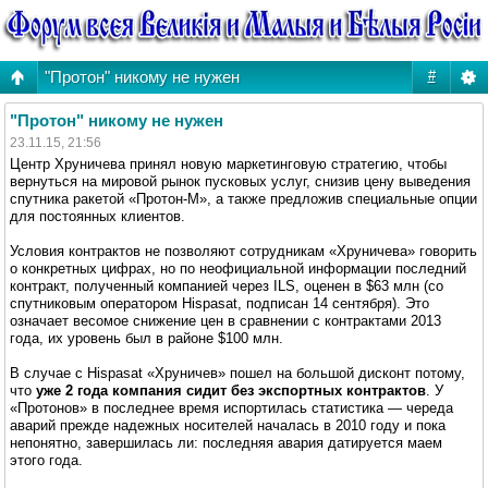
"Протон" никому не нужен
#
"Протон" никому не нужен
23.11.15, 21:56
Центр Хруничева принял новую маркетинговую стратегию, чтобы
вернуться на мировой рынок пусковых услуг, снизив цену выведения
спутника ракетой «Протон-М», а также предложив специальные опции
для постоянных клиентов.
Условия контрактов не позволяют сотрудникам «Хруничева» говорить
о конкретных цифрах, но по неофициальной информации последний
контракт, полученный компанией через ILS, оценен в $63 млн (со
спутниковым оператором Hispasat, подписан 14 сентября). Это
означает весомое снижение цен в сравнении с контрактами 2013
года, их уровень был в районе $100 млн.
В случае с Hispasat «Хруничев» пошел на большой дисконт потому,
что
уже 2 года компания сидит без экспортных контрактов
. У
«Протонов» в последнее время испортилась статистика — череда
аварий прежде надежных носителей началась в 2010 году и пока
непонятно, завершилась ли: последняя авария датируется маем
этого года.