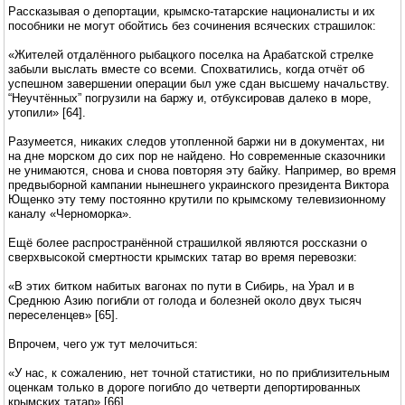
Рассказывая о депортации, крымско-татарские националисты и их
пособники не могут обойтись без сочинения всяческих страшилок:
«Жителей отдалённого рыбацкого поселка на Арабатской стрелке
забыли выслать вместе со всеми. Спохватились, когда отчёт об
успешном завершении операции был уже сдан высшему начальству.
“Неучтённых” погрузили на баржу и, отбуксировав далеко в море,
утопили» [64].
Разумеется, никаких следов утопленной баржи ни в документах, ни
на дне морском до сих пор не найдено. Но современные сказочники
не унимаются, снова и снова повторяя эту байку. Например, во время
предвыборной кампании нынешнего украинского президента Виктора
Ющенко эту тему постоянно крутили по крымскому телевизионному
каналу «Черноморка».
Ещё более распространённой страшилкой являются россказни о
сверхвысокой смертности крымских татар во время перевозки:
«В этих битком набитых вагонах по пути в Сибирь, на Урал и в
Среднюю Азию погибли от голода и болезней около двух тысяч
переселенцев» [65].
Впрочем, чего уж тут мелочиться:
«У нас, к сожалению, нет точной статистики, но по приблизительным
оценкам только в дороге погибло до четверти депортированных
крымских татар» [66].