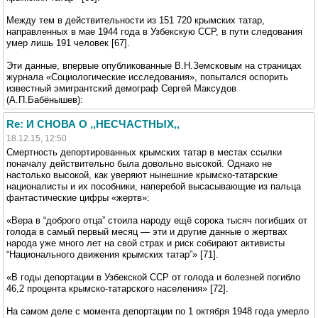
Между тем в действительности из 151 720 крымских татар,
направленных в мае 1944 года в Узбекскую ССР, в пути следования
умер лишь 191 человек [67].
Эти данные, впервые опубликованные В.Н.Земсковым на страницах
журнала «Социологические исследования», попытался оспорить
известный эмигрантский демограф Сергей Максудов
(А.П.Бабёнышев):
Re: И СНОВА О ,,НЕСЧАСТНЫХ,,
18.12.15, 12:50
Смертность депортированных крымских татар в местах ссылки
поначалу действительно была довольно высокой. Однако не
настолько высокой, как уверяют нынешние крымско-татарские
националисты и их пособники, наперебой высасывающие из пальца
фантастические цифры «жертв»:
«Вера в “доброго отца” стоила народу ещё сорока тысяч погибших от
голода в самый первый месяц — эти и другие данные о жертвах
народа уже много лет на свой страх и риск собирают активисты
“Национального движения крымских татар”» [71].
«В годы депортации в Узбекской ССР от голода и болезней погибло
46,2 процента крымско-татарского населения» [72].
На самом деле с момента депортации по 1 октября 1948 года умерло