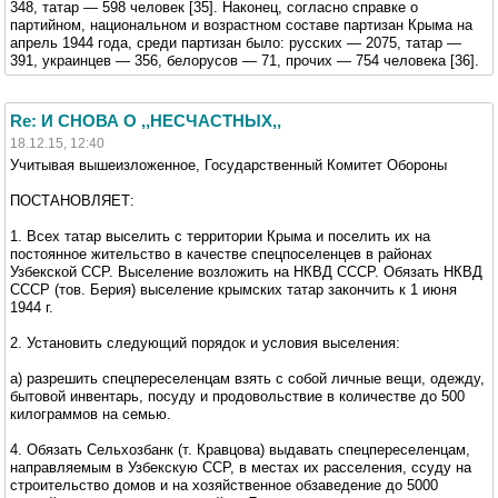
348, татар — 598 человек [35]. Наконец, согласно справке о
партийном, национальном и возрастном составе партизан Крыма на
апрель 1944 года, среди партизан было: русских — 2075, татар —
391, украинцев — 356, белорусов — 71, прочих — 754 человека [36].
Re: И СНОВА О ,,НЕСЧАСТНЫХ,,
18.12.15, 12:40
Учитывая вышеизложенное, Государственный Комитет Обороны
ПОСТАНОВЛЯЕТ:
1. Всех татар выселить с территории Крыма и поселить их на
постоянное жительство в качестве спецпоселенцев в районах
Узбекской ССР. Выселение возложить на НКВД СССР. Обязать НКВД
СССР (тов. Берия) выселение крымских татар закончить к 1 июня
1944 г.
2. Установить следующий порядок и условия выселения:
а) разрешить спецпереселенцам взять с собой личные вещи, одежду,
бытовой инвентарь, посуду и продовольствие в количестве до 500
килограммов на семью.
4. Обязать Сельхозбанк (т. Кравцова) выдавать спецпереселенцам,
направляемым в Узбекскую ССР, в местах их расселения, ссуду на
строительство домов и на хозяйственное обзаведение до 5000