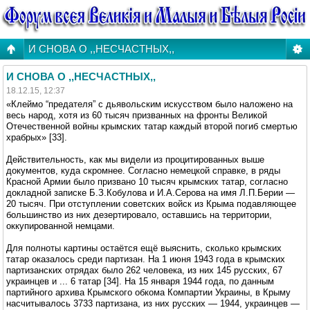
И СНОВА О ,,НЕСЧАСТНЫХ,,
И СНОВА О ,,НЕСЧАСТНЫХ,,
18.12.15, 12:37
«Клеймо “предателя” с дьявольским искусством было наложено на
весь народ, хотя из 60 тысяч призванных на фронты Великой
Отечественной войны крымских татар каждый второй погиб смертью
храбрых» [33].
Действительность, как мы видели из процитированных выше
документов, куда скромнее. Согласно немецкой справке, в ряды
Красной Армии было призвано 10 тысяч крымских татар, согласно
докладной записке Б.З.Кобулова и И.А.Серова на имя Л.П.Берии —
20 тысяч. При отступлении советских войск из Крыма подавляющее
большинство из них дезертировало, оставшись на территории,
оккупированной немцами.
Для полноты картины остаётся ещё выяснить, сколько крымских
татар оказалось среди партизан. На 1 июня 1943 года в крымских
партизанских отрядах было 262 человека, из них 145 русских, 67
украинцев и ... 6 татар [34]. На 15 января 1944 года, по данным
партийного архива Крымского обкома Компартии Украины, в Крыму
насчитывалось 3733 партизана, из них русских — 1944, украинцев —