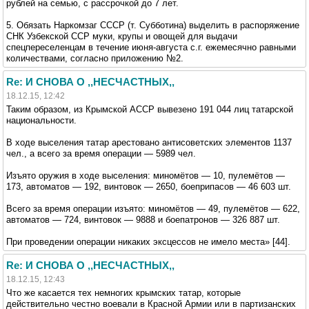
рублей на семью, с рассрочкой до 7 лет.
5. Обязать Наркомзаг СССР (т. Субботина) выделить в распоряжение
СНК Узбекской ССР муки, крупы и овощей для выдачи
спецпереселенцам в течение июня-августа с.г. ежемесячно равными
количествами, согласно приложению №2.
Re: И СНОВА О ,,НЕСЧАСТНЫХ,,
18.12.15, 12:42
Таким образом, из Крымской АССР вывезено 191 044 лиц татарской
национальности.
В ходе выселения татар арестовано антисоветских элементов 1137
чел., а всего за время операции — 5989 чел.
Изъято оружия в ходе выселения: миномётов — 10, пулемётов —
173, автоматов — 192, винтовок — 2650, боеприпасов — 46 603 шт.
Всего за время операции изъято: миномётов — 49, пулемётов — 622,
автоматов — 724, винтовок — 9888 и боепатронов — 326 887 шт.
При проведении операции никаких эксцессов не имело места» [44].
Re: И СНОВА О ,,НЕСЧАСТНЫХ,,
18.12.15, 12:43
Что же касается тех немногих крымских татар, которые
действительно честно воевали в Красной Армии или в партизанских