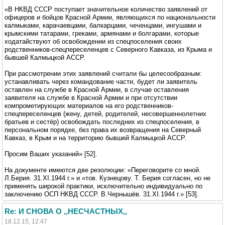
«В НКВД СССР поступает значительное количество заявлений от
офицеров и бойцов Красной Армии, являющихся по национальности
калмыками, карачаевцами, балкарцами, чеченцами, ингушами и
крымскими татарами, греками, армянами и болгарами, которые
ходатайствуют об освобождении из спецпоселения своих
родственников-спецпереселенцев с Северного Кавказа, из Крыма и
бывшей Калмыцкой АССР.
При рассмотрении этих заявлений считали бы целесообразным:
устанавливать через командование части, будет ли заявитель
оставлен на службе в Красной Армии, в случае оставления
заявителя на службе в Красной Армии и при отсутствии
компрометирующих материалов на его родственников-
спецпереселенцев (жену, детей, родителей, несовершеннолетних
братьев и сестёр) освобождать последних из спецпоселения, в
персональном порядке, без права их возвращения на Северный
Кавказ, в Крым и на территорию бывшей Калмыцкой АССР.
Просим Ваших указаний» [52].
На документе имеются две резолюции: «Переговорите со мной.
Л.Берия. 31.XI.1944 г.» и «тов. Кузнецову. Т. Берия согласен, но не
применять широкой практики, исключительно индивидуально по
заключению ОСП НКВД СССР. В.Чернышёв. 31.XI.1944 г.» [53].
Re: И СНОВА О ,,НЕСЧАСТНЫХ,,
18.12.15, 12:47