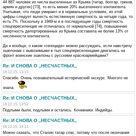
44 887 человек из числа выселенных из Крыма (татар, болгар, греков,
армян и других) [73], то есть менее 20% выселенного контингента.
Учитывая, что люди умирают и в нормальных условиях, из этой
цифры следует вычесть естественную смертность за четыре года, то
есть 7%. Поскольку в 1949-м и в последующие годы смертность
спецпереселенцев не отличалась от нормальной [74], повышенная
смертность депортированных из Крыма составила не более 13% от
численности контингента.
Да и вообще, о каком «геноциде» можно рассуждать, если навстречу
эшелонам с вывозимыми в тыл спецпереселенцами двигались на
фронт воинские эшелоны с русскими красноармейцами?
Re: И СНОВА О ,,НЕСЧАСТНЫХ,,
18.12.15, 13:13
Спасибо. Очень познавательный исторический экскурс. Многого не
знала.
Re: И СНОВА О ,,НЕСЧАСТНЫХ,,
18.12.15, 13:52
Подлыми были, подлыми и остались. Кочевники. Индейцы.
Re: И СНОВА О ,,НЕСЧАСТНЫХ,,
18.12.15, 14:12
Можно сказать, что Сталин татар спас, потому что после окончания