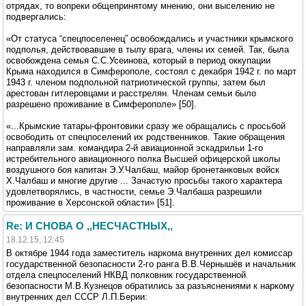
отрядах, то вопреки общепринятому мнению, они выселению не
подвергались:
«От статуса “спецпоселенец” освобождались и участники крымского
подполья, действовавшие в тылу врага, члены их семей. Так, была
освобождена семья С.С.Усеинова, который в период оккупации
Крыма находился в Симферополе, состоял с декабря 1942 г. по март
1943 г. членом подпольной патриотической группы, затем был
арестован гитлеровцами и расстрелян. Членам семьи было
разрешено проживание в Симферополе» [50].
«...Крымские татары-фронтовики сразу же обращались с просьбой
освободить от спецпоселений их родственников. Такие обращения
направляли зам. командира 2-й авиационной эскадрильи 1-го
истребительного авиационного полка Высшей офицерской школы
воздушного боя капитан Э.У.Чалбаш, майор бронетанковых войск
Х.Чалбаш и многие другие ... Зачастую просьбы такого характера
удовлетворялись, в частности, семье Э.Чалбаша разрешили
проживание в Херсонской области» [51].
Re: И СНОВА О ,,НЕСЧАСТНЫХ,,
18.12.15, 12:45
В октябре 1944 года заместитель наркома внутренних дел комиссар
государственной безопасности 2-го ранга В.В.Чернышёв и начальник
отдела спецпоселений НКВД полковник государственной
безопасности М.В.Кузнецов обратились за разъяснениями к наркому
внутренних дел СССР Л.П.Берии: