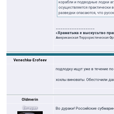
корабли и подводные лодки а
осуществляется практически в
разведки опасаются, что русск
_________________
«Храматыка е выскусьтво пр
А
мериканская
Т
еррористическая
О
р
Venechka-Erofeev
подлодку ищут уже в течение п
хохлы виноваты. Обесточили да
Oldmerin
Ветеран
Во дураки! Российские субмарин