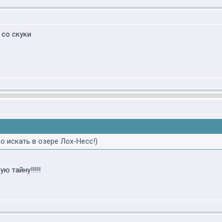
 со скуки
о искать в озере Лох-Несс!)
ю тайну!!!!!