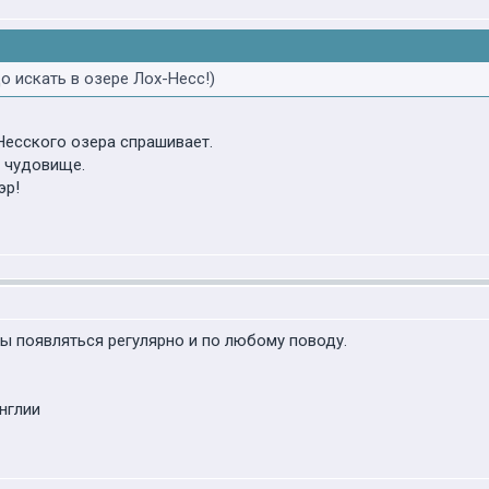
о искать в озере Лох-Несс!)
Несского озера спрашивает.
я чудовище.
эр!
ы появляться регулярно и по любому поводу.
нглии