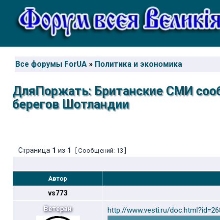
Все форумы ForUA
»
Политика и экономика
ДляПоржать: Британские СМИ сооб
берегов Шотландии
Страница
1
из
1
[ Сообщений: 13 ]
Автор
vs773
Ветеран
http://www.vesti.ru/doc.html?id=2