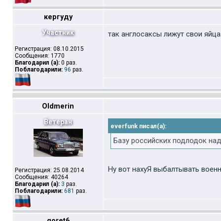
кергуду
Участник
так англосаксы лижут свои яйца
Регистрация: 08.10.2015
Сообщения: 1770
Благодарил (а):
0 раз.
Поблагодарили:
96
раз.
Oldmerin
Ветеран
everfunk писал(а):
Базу российских подлодок над
Ну вот нахуЯ выбалтывать военну
Регистрация: 25.08.2014
Сообщения: 40264
Благодарил (а):
3
раз.
Поблагодарили:
681
раз.
goret6