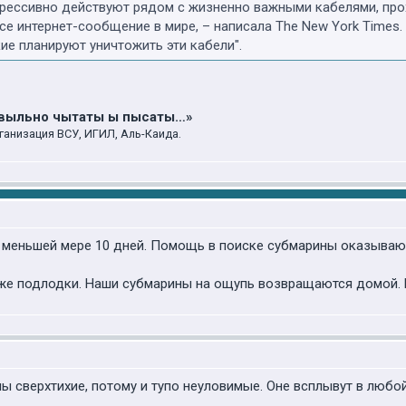
грессивно действуют рядом с жизненно важными кабелями, пр
се интернет-сообщение в мире, – написала The New York Times
ие планируют уничтожить эти кабели".
авыльно чытаты ы пысаты…»
ганизация ВСУ, ИГИЛ, Аль-Каида.
о меньшей мере 10 дней. Помощь в поиске субмарины оказыва
же подлодки. Наши субмарины на ощупь возвращаются домой. 
ы сверхтихие, потому и тупо неуловимые. Оне всплывут в люб