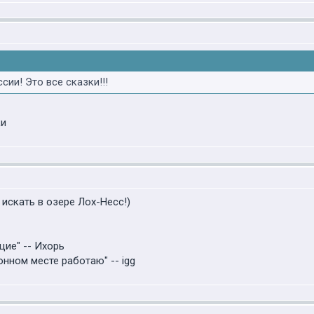
сии! Это все сказки!!!
ки
искать в озере Лох-Несс!)
щие" -- Ихорь
онном месте работаю" -- igg