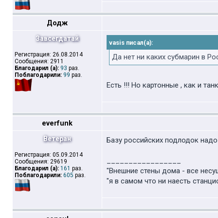
Додж
Завсегдатай
vasis писал(а):
Регистрация: 26.08.2014
Да нет ни каких субмарин в Рос
Сообщения: 2911
Благодарил (а):
93
раз.
Поблагодарили:
99
раз.
Есть !!! Но картонные , как и тан
everfunk
Ветеран
Базу российских подлодок надо 
Регистрация: 05.09.2014
_________________
Сообщения: 29619
Благодарил (а):
161
раз.
"Внешние стены дома - все несу
Поблагодарили:
605
раз.
"я в самом что ни наесть станци