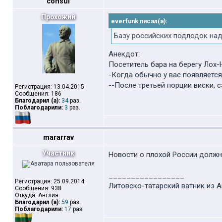
consul
Прохожий
everfunk писал(а):
Базу российских подлодок над
Анекдот:
Посетитель бара на берегу Лох-
-Когда обычно у вас появляетс
--После третьей порции виски, с
Регистрация: 13.04.2015
Сообщения: 186
Благодарил (а):
34
раз.
Поблагодарили:
3
раз.
mararrav
Участник
Новости о плохой России должн
_________________
Регистрация: 25.09.2014
Литовско-татарский ватник из А
Сообщения: 938
Откуда: Англия
Благодарил (а):
59
раз.
Поблагодарили:
17
раз.