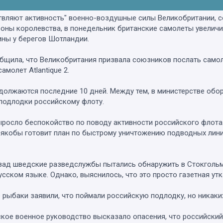
твляют активность" военно-воздушные силы Великобритании, 
оны королевства, в понедельник британские самолеты увелич
ны у берегов Шотландии.
ообщила, что Великобритания призвала союзников послать сам
молет Atlantique 2.
должаются последние 10 дней. Между тем, в министерстве об
подлодки российскому флоту.
ыросло беспокойство по поводу активности российского флота.
 якобы готовит план по быстрому уничтожению подводных лини
азад шведские разведслужбы пытались обнаружить в Стокгольм
усском языке. Однако, выяснилось, что это просто газетная утк
е рыбаки заявили, что поймали российскую подлодку, но никаки
ское военное руководство высказало опасения, что российски