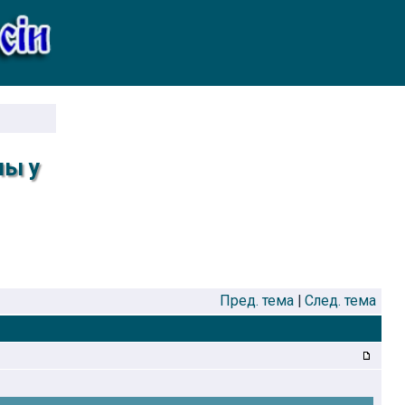
ны у
Пред. тема
|
След. тема