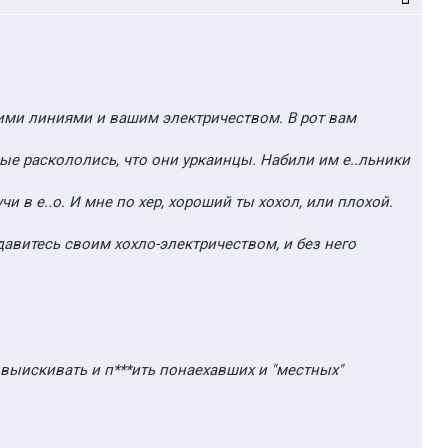
ими линиями и вашим электричеством. В рот вам
ые раскололись, что они уркаинцы. Набили им е..льники
и в е..о. И мне по хер, хороший ты хохол, или плохой.
давитесь своим хохло-электричеством, и без него
и, выискивать и п***ить понаехавших и "местных"