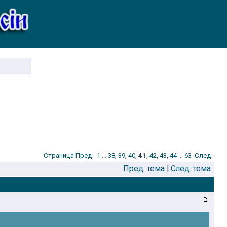
Стрaница
Пред.
1
...
38
,
39
,
40
,
41
,
42
,
43
,
44
...
63
След.
Пред. тема
|
След. тема