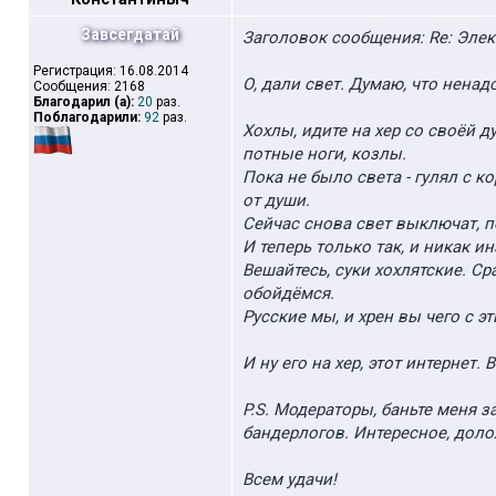
Завсегдатай
Заголовок сообщения: Re: Элек
Регистрация: 16.08.2014
О, дали свет. Думаю, что ненад
Сообщения: 2168
Благодарил (а):
20
раз.
Поблагодарили:
92
раз.
Хохлы, идите на хер со своёй
потные ноги, козлы.
Пока не было света - гулял с 
от души.
Сейчас снова свет выключат, по
И теперь только так, и никак ин
Вешайтесь, суки хохлятские. Ср
обойдёмся.
Русские мы, и хрен вы чего с э
И ну его на хер, этот интернет.
P.S. Модераторы, баньте меня з
бандерлогов. Интересное, долож
Всем удачи!