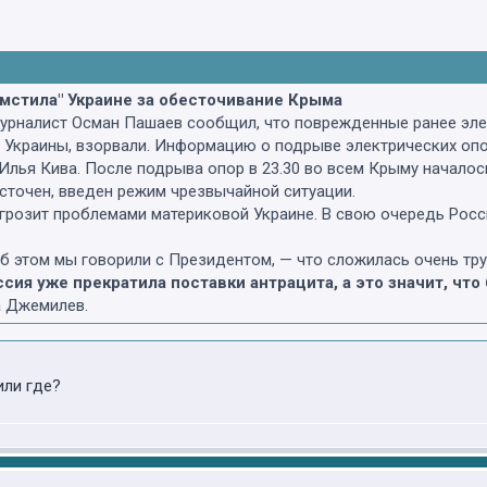
мстила" Укра­ине за обес­то­чи­ва­ние Крыма
 журналист Осман Пашаев сообщил, что поврежденные ранее э
и Украины, взорвали. Информацию о подрыве электрических оп
Илья Кива. После подрыва опор в 23.30 во всем Крыму началос
точен, введен режим чрезвычайной ситуации.
розит проблемами материковой Украине. В свою очередь Россия
б этом мы говорили с Президентом, — что сложилась очень тр
сия уже прекратила поставки антрацита, а это значит, чт
 Джемилев.
 или где?