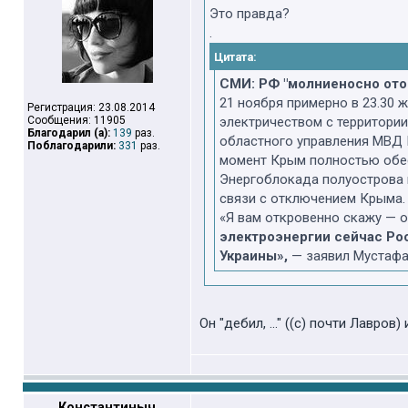
Это правда?
.
Цитата:
СМИ: РФ "мол­ние­носно ото­
21 ноября примерно в 23.30
Регистрация: 23.08.2014
Сообщения: 11905
электричеством с территори
Благодарил (а):
139
раз.
областного управления МВД 
Поблагодарили:
331
раз.
момент Крым полностью обес
Энергоблокада полуострова г
связи с отключением Крыма.
«Я вам откровенно скажу — о
электроэнергии сейчас Рос
Украины»,
— заявил Мустафа
Он "дебил, ..." ((с) почти Лавров)
Константиныч