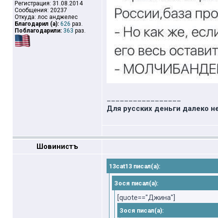
Регистрация: 31.08.2014
Сообщения: 20237
Откуда: лос анджелес
Благодарил (а):
626
раз.
Поблагодарили:
363
раз.
_________________
Для русских деньги далеко н
Шовинистъ
13cat13 писал(а):
Зося писал(а):
[quote=="Джина"]
Зося писал(а):