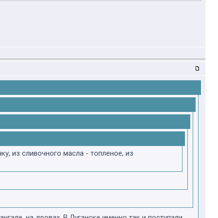
у, из сливочного масла - топленое, из
нгале, на дровах. В Луганске именно так и поступали.