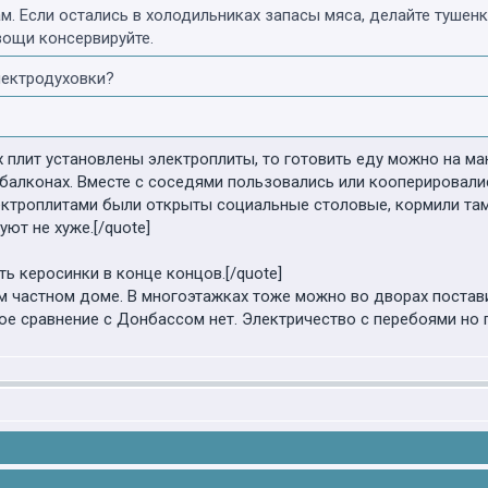
. Если остались в холодильниках запасы мяса, делайте тушенк
вощи консервируйте.
электродуховки?
 плит установлены электроплиты, то готовить еду можно на манг
 балконах. Вместе с соседями пользовались или кооперировалис
ектроплитами были открыты социальные столовые, кормили там
ют не хуже.[/quote]
сть керосинки в конце концов.[/quote]
м частном доме. В многоэтажках тоже можно во дворах постави
кое сравнение с Донбассом нет. Электричество с перебоями но 