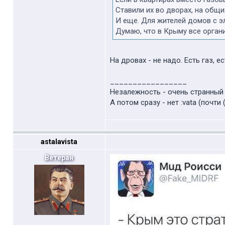
Ставили их во дворах, на общи
И еще. Для жителей домов с э
Думаю, что в Крыму все органи
На дровах - не надо. Есть газ, е
_________________
Незалежность - очень странный п
А потом сразу - нет :vata (почти (
astalavista
Ветеран