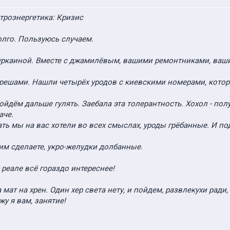
троэнергетика: Кризис
олго. Пользуюсь случаем.
 дуркаиной. Вместе с джамилёвым, вашими ремонтниками, ваш
корешами. Нашли четырёх уродов с киевскими номерами, котор
йдём дальше гулять. Заебала эта толерантность. Хохол - получ
аче.
ать мы на вас хотели во всех смыслах, уроды грёбанные. И по
тим сделаете, укро-желудки долбанные.
 В реале всё гораздо интереснее!
а мат на хрен. Один хер света нету, и пойдем, развлекухи рад
у я вам, занятие!