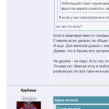
Небольшой совет крымчанам
фруктов варите компоты, о
А если у них электропечи и 
но газ-то есть?
Если в квартирах вместо газовых
Ставили их во дворах, на общих
И еще. Для жителей домов с эл
Думаю, что в Крыму все организу
На дровах - не надо. Есть газ, е
Почему нет. Мангал есть в любо
развлекухи. Но всё таки ни в ка
Курбаши
Ветеран
Шурик писал(а):
Tramp писал(а):