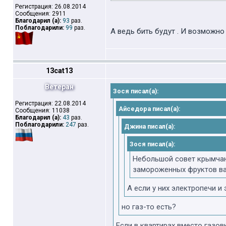
Регистрация: 26.08.2014
Сообщения: 2911
Благодарил (а):
93
раз.
Поблагодарили:
99
раз.
А ведь бить будут . И возможно
13cat13
Ветеран
Зося писал(а):
Регистрация: 22.08.2014
Айседора писал(а):
Сообщения: 11038
Благодарил (а):
43
раз.
Поблагодарили:
247
раз.
Джина писал(а):
Зося писал(а):
Небольшой совет крымчана
замороженных фруктов ва
А если у них электропечи и
но газ-то есть?
Если в квартирах вместо газов