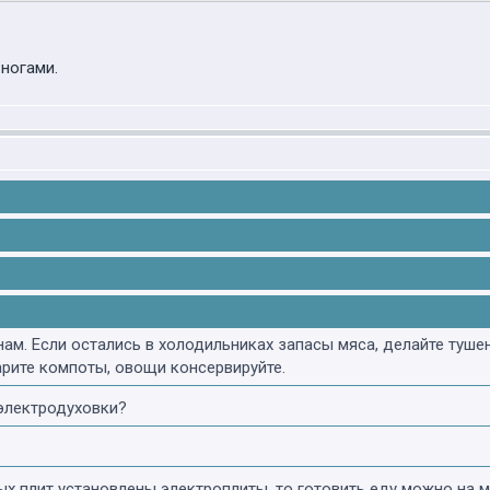
 ногами.
м. Если остались в холодильниках запасы мяса, делайте тушенк
рите компоты, овощи консервируйте.
 электродуховки?
ых плит установлены электроплиты, то готовить еду можно на ма