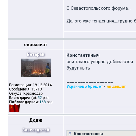
С Севастопольского форума...
Да, это уже тенденция....трудно
евроазиат
Ветеран
Константиныч
они такого упорно добиваются
будут ныть
_________________
Регистрация: 19.12.2014
УкраинецЬ брешет
-
як дышит
Сообщения: 18713
Откуда: Краснодар
Благодарил (а):
52
раз.
Поблагодарили:
168
раз.
Додж
Завсегдатай
Константиныч