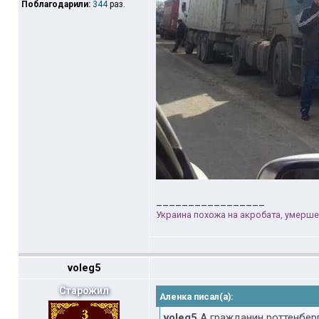
Поблагодарили:
344
раз.
_________________
Украина похожа на акробата, умерше
voleg5
Старожил
Аленка писал(а):
voleg5
А гражданин роттенберг