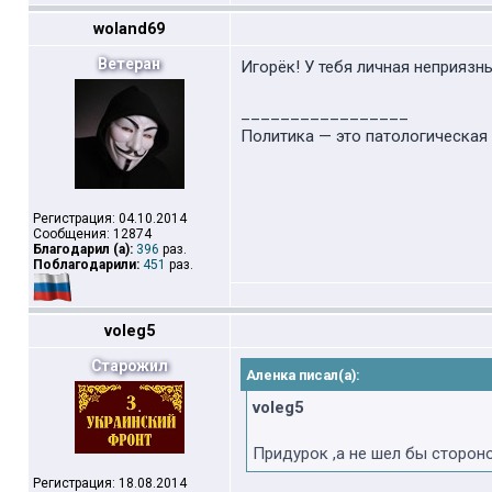
woland69
Ветеран
Игорёк! У тебя личная неприязнь
_________________
Политика — это патологическая 
Регистрация: 04.10.2014
Сообщения: 12874
Благодарил (а):
396
раз.
Поблагодарили:
451
раз.
voleg5
Старожил
Аленка писал(а):
voleg5
Придурок ,а не шел бы стороной,
Регистрация: 18.08.2014