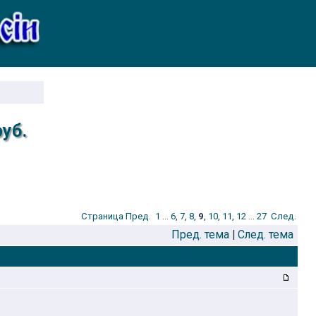
уб.
Стрaница
Пред.
1
...
6
,
7
,
8
,
9
,
10
,
11
,
12
...
27
След.
Пред. тема
|
След. тема