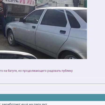
го на батуте, но продолжающего радовать публику
 заработает ещё на пару яхт.