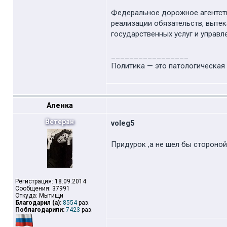
Федеральное дорожное агентств
реализации обязательств, выте
государственных услуг и управ
_________________
Политика — это патологическая 
Аленка
Ветеран
voleg5
Придурок ,а не шел бы стороной,д
Регистрация: 18.09.2014
Сообщения: 37991
Откуда: Мытищи
Благодарил (а):
8554
раз.
Поблагодарили:
7423
раз.