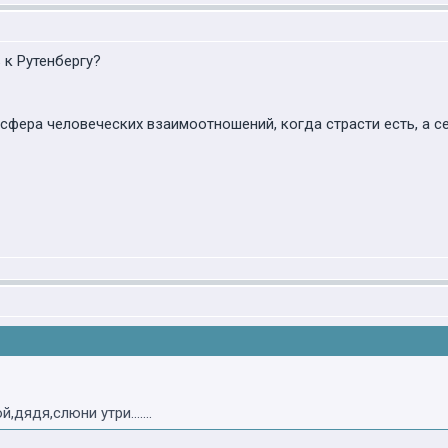
 к Рутенбергу?
сфера человеческих взаимоотношений, когда страсти есть, а с
дядя,слюни утри.......