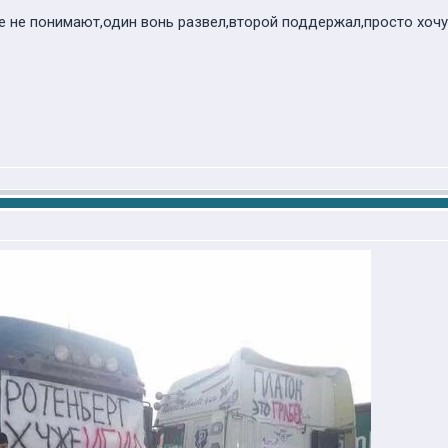
 не понимают,один вонь развел,второй поддержал,просто хочу с