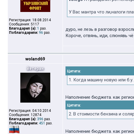
У Вас мантра что ли,налоги пл
Регистрация: 18.08.2014
Сообщения: 5117
Благодарил (а):
1
раз.
дуро, не лезь в разговор взросл
Поблагодарили:
96
раз.
Короче, отвянь, иди, слюнявь чё
woland69
Ветеран
Цитата:
1. Когда машину новую или б.у
Наполнение бюджета. как регион
Цитата:
Регистрация: 04.10.2014
2. В стоимости бензина и сол
Сообщения: 12874
Благодарил (а):
396
раз.
Поблагодарили:
451
раз.
Наполнение бюджета. как регион