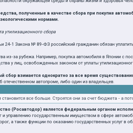
опасности окружающей среды и охраны жизни и здоровья челов
дства, полученные в качестве сбора при покупке автомоб
 экологическими нормами.
та утилизационного сбора
тьи 24-1 Закона № 89-ФЗ российский гражданин обязан уплатить
тва из-за рубежа. Например, покупка автомобиля в Японии с 
ства у лиц, освобожденных законом от уплаты утилизационного
й сбор взимается однократно за все время существовани
об отечественном автопроме, либо один из владельцев.
и становится все больше. Строятся они за счет бюджета - а по
ство (Росавтодор) является федеральным органом исполн
г и управлению государственным имуществом в сфере автомоби
рог, а также функции по оказанию государственных услуг в об