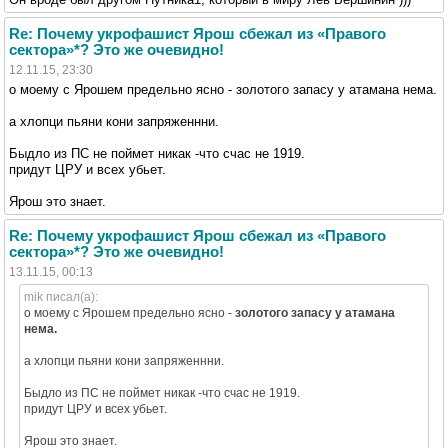
Re: Почему укрофашист Ярош сбежал из «Правого
сектора»*? Это же очевидно!
12.11.15, 23:30
о моему с Ярошем предельно ясно - золотого запасу у атамана нема.
а хлопци пьяни кони запряженнни.
Быдло из ПС не поймет никак -что счас не 1919.
придут ЦРУ и всех убьет.
Ярош это знает.
Re: Почему укрофашист Ярош сбежал из «Правого
сектора»*? Это же очевидно!
13.11.15, 00:13
mik писал(а):
о моему с Ярошем предельно ясно -
золотого запасу у атамана
нема.
а хлопци пьяни кони запряженнни.
Быдло из ПС не поймет никак -что счас не 1919.
придут ЦРУ и всех убьет.
Ярош это знает.