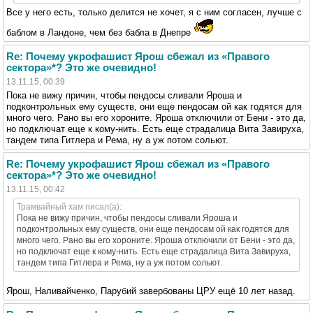
Все у него есть, только делится не хочет, я с ним согласен, лучше с
баблом в Ландоне, чем без бабла в Днепре
Re: Почему укрофашист Ярош сбежал из «Правого
сектора»*? Это же очевидно!
13.11.15, 00:39
Пока не вижу причин, чтобы пендосы сливали Яроша и
подконтрольных ему существ, они еще пендосам ой как годятся для
много чего. Рано вы его хороните. Яроша отключили от Бени - это да,
но подключат еще к кому-нить. Есть еще страдалица Вита Завируха,
тандем типа Гитлера и Рема, ну а уж потом сольют.
Re: Почему укрофашист Ярош сбежал из «Правого
сектора»*? Это же очевидно!
13.11.15, 00:42
Трамвайный хам писал(а):
Пока не вижу причин, чтобы пендосы сливали Яроша и
подконтрольных ему существ, они еще пендосам ой как годятся для
много чего. Рано вы его хороните. Яроша отключили от Бени - это да,
но подключат еще к кому-нить. Есть еще страдалица Вита Завируха,
тандем типа Гитлера и Рема, ну а уж потом сольют.
Ярош, Наливайченко, Парубий завербованы ЦРУ ещё 10 лет назад.