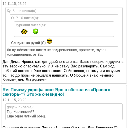
12.11.15, 23:26
Курбаши писал(а):
OLP-10 писал(а):
Курбаши писал(а):
...
Следите за рукой (С)
Да ну, абсолютно ничем не подкрепленная, простите, глупая
конспирология, от Вас.
Для Димы Яроша, как для двойного агента, Ваше неверие и других в
эту версию спасительно. И я не стану Вас разуверять. Сам ход
событий покажет. Уже показывает. Собственно, потому я и озвучил
то, что до поры не решался написать. О Яроше я знаю немного
больше, чем Вы думаете.
Re: Почему укрофашист Ярош сбежал из «Правого
сектора»*? Это же очевидно!
12.11.15, 23:29
grey67 писал(а):
Где Корчинский?
Еще один мутный боец.
Он вроде был другом Путника1, который в миру Лев Вершинин )))