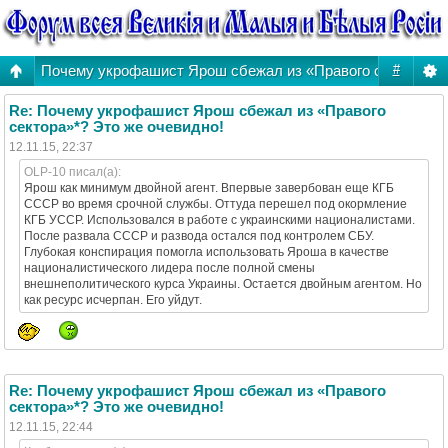
Почему укрофашист Ярош сбежал из «Правого сектора»*?
#
Re: Почему укрофашист Ярош сбежал из «Правого
сектора»*? Это же очевидно!
12.11.15, 22:37
OLP-10 писал(а):
Ярош как минимум двойной агент. Впервые завербован еще КГБ
СССР во время срочной службы. Оттуда перешел под окормление
КГБ УССР. Использовался в работе с украинскими националистами.
После развала СССР и развода остался под контролем СБУ.
Глубокая конспирация помогла использовать Яроша в качестве
националистического лидера после полной смены
внешнеполитического курса Украины. Остается двойным агентом. Но
как ресурс исчерпан. Его уйдут.
Re: Почему укрофашист Ярош сбежал из «Правого
сектора»*? Это же очевидно!
12.11.15, 22:44