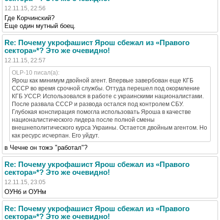
12.11.15, 22:56
Где Корчинский?
Еще один мутный боец.
Re: Почему укрофашист Ярош сбежал из «Правого
сектора»*? Это же очевидно!
12.11.15, 22:57
OLP-10 писал(а):
Ярош как минимум двойной агент. Впервые завербован еще КГБ
СССР во время срочной службы. Оттуда перешел под окормление
КГБ УССР. Использовался в работе с украинскими националистами.
После развала СССР и развода остался под контролем СБУ.
Глубокая конспирация помогла использовать Яроша в качестве
националистического лидера после полной смены
внешнеполитического курса Украины. Остается двойным агентом. Но
как ресурс исчерпан. Его уйдут.
в Чечне он тожэ "работал"?
Re: Почему укрофашист Ярош сбежал из «Правого
сектора»*? Это же очевидно!
12.11.15, 23:05
ОУНб и ОУНм
Re: Почему укрофашист Ярош сбежал из «Правого
сектора»*? Это же очевидно!