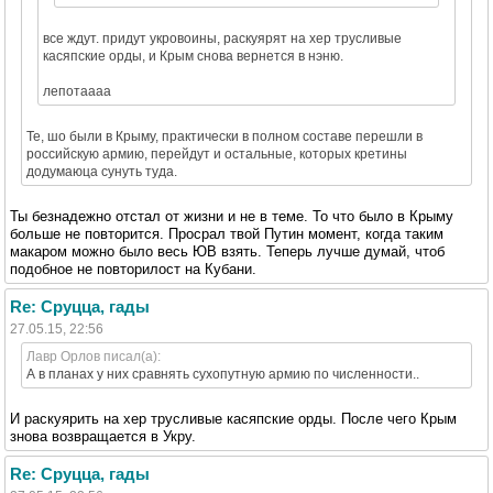
все ждут. придут укровоины, раскуярят на хер трусливые
касяпские орды, и Крым снова вернется в нэню.
лепотаааа
Те, шо были в Крыму, практически в полном составе перешли в
российскую армию, перейдут и остальные, которых кретины
додумаюца сунуть туда.
Ты безнадежно отстал от жизни и не в теме. То что было в Крыму
больше не повторится. Просрал твой Путин момент, когда таким
макаром можно было весь ЮВ взять. Теперь лучше думай, чтоб
подобное не повторилост на Кубани.
Re: Сруцца, гады
27.05.15, 22:56
Лавр Орлов писал(а):
А в планах у них сравнять сухопутную армию по численности..
И раскуярить на хер трусливые касяпские орды. После чего Крым
знова возвращается в Укру.
Re: Сруцца, гады