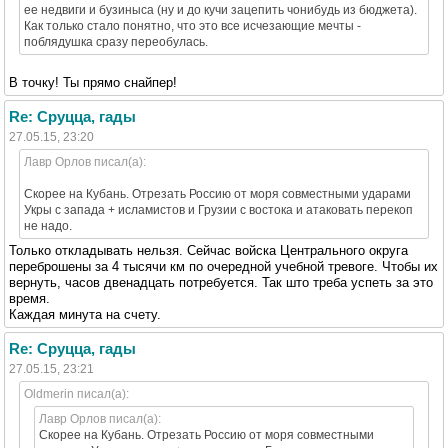
ее недвиги и бузиныса (ну и до кучи зацепить чонибудь из бюджета).
Как только стало понятно, что это все исчезающие мечты -
поблядушка сразу переобулась.
В точку! Ты прямо снайпер!
Re: Сруцца, гады
27.05.15, 23:20
Лавр Орлов писал(а):
Скорее на Кубань. Отрезать Россию от моря совместными ударами
Укры с запада + исламистов и Грузии с востока и атаковать перекоп
не надо.
Только откладывать нельзя. Сейчас войска Центрального округа
переброшены за 4 тысячи км по очередной учебной тревоге. Чтобы их
вернуть, часов двенадцать потребуется. Так што треба успеть за это
время.
Каждая минута на счету.
Re: Сруцца, гады
27.05.15, 23:21
Oldmerin писал(а):
Лавр Орлов писал(а):
Скорее на Кубань. Отрезать Россию от моря совместными