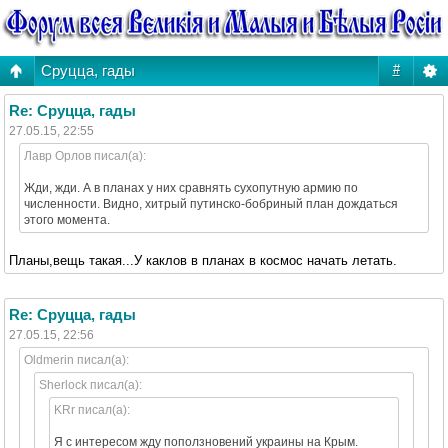
Сруцца, гады
#
Re: Сруцца, гады
27.05.15, 22:55
Лавр Орлов писал(а):
Жди, жди. А в планах у них сравнять сухопутную армию по
численности. Видно, хитрый путинско-бобриный план дождаться
этого момента.
Планы,вещь такая...У каклов в планах в космос начать летать.
Re: Сруцца, гады
27.05.15, 22:56
Oldmerin писал(а):
Sherlock писал(а):
KRr писал(а):
Я с интересом жду поползновений украины на Крым.