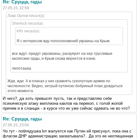
Re: Сруцца, гады
27.05.15, 22:59
Лавр Орлов писал(а):
Sherlock писал(а):
KRr писал(а):
Я с интересом жду поползновений украины на Крым.
все ждут. придут укровоины, раскуярят на хер трусливые
касяпские орды, и Крым снова вернется в нэню.
лепотаааа
Жди, жди. А в планах у них сравнять сухопутную армию по
численности. Видно, хитрый путинско-бобриный план дождаться
этого момента.
И чего?, да хоть превысят пусть, так и представляю себе
психическую атаку миллиона каклов на перекоп, с голой жопой
причем и в сланцах - в курсе что их уже сейчас одевать не во что?
Re: Сруцца, гады
27.05.15, 23:04
Чо тут - поблядушка krr жалуется как Путин ей присунул, пока она с
флагом ДНР администрацию захватывала?.. Да это ее неотмщенная