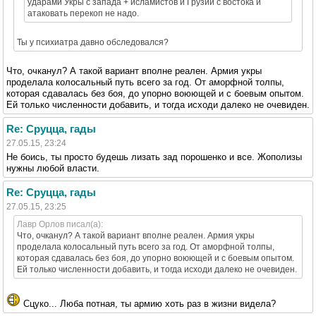
ударами Укры с запада + исламистов и Грузии с востока и
атаковать перекоп не надо.
Ты у психиатра давно обследовался?
Что, очканул? А такой вариант вполне реален. Армия укры
проделала колосальный путь всего за год. От аморфной толпы,
которая сдавалась без боя, до упорно воюющей и с боевым опытом.
Ей только численности добавить, и тогда исходи далеко не очевиден.
Re: Сруцца, гады
27.05.15, 23:24
Не боись, ты просто будешь лизать зад порошенко и все. Жополизы
нужны любой власти.
Re: Сруцца, гады
27.05.15, 23:25
Лавр Орлов писал(а):
Что, очканул? А такой вариант вполне реален. Армия укры
проделала колосальный путь всего за год. От аморфной толпы,
которая сдавалась без боя, до упорно воюющей и с боевым опытом.
Ей только численности добавить, и тогда исходи далеко не очевиден.
Сцуко... Люба потная, ты армию хоть раз в жизни видела?