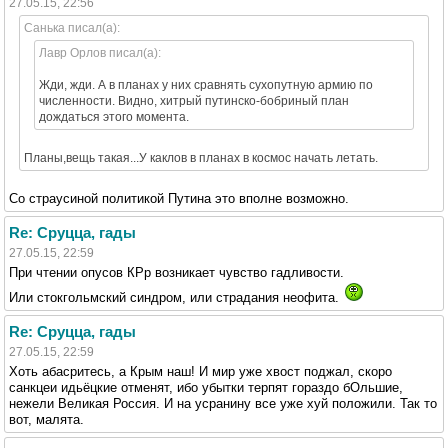
27.05.15, 22:56
Санька писал(а):
Лавр Орлов писал(а):
Жди, жди. А в планах у них сравнять сухопутную армию по
численности. Видно, хитрый путинско-бобриный план
дождаться этого момента.
Планы,вещь такая...У каклов в планах в космос начать летать.
Со страусиной политикой Путина это вполне возможно.
Re: Сруцца, гады
27.05.15, 22:59
При чтении опусов КРр возникает чувство гадливости.
Или стокгольмский синдром, или страдания неофита.
Re: Сруцца, гады
27.05.15, 22:59
Хоть абасритесь, а Крым наш! И мир уже хвост поджал, скоро
санкцеи идьёцкие отменят, ибо убытки терпят гораздо бОльшие,
нежели Великая Россия. И на усранину все уже xyй положили. Так то
вот, малята.