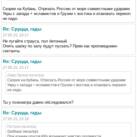
Скорее на Кубань. Отрезать Россию от моря совместными ударами
Укры с запада + исламистов и Грузии с востока и атаковать перекоп
не надо.
Re: Сруцца, гады
27.05.15, 23:17
Не пугайте страуса, пол бетонный.
Опять шапку по залу будут пускать? Прям как проповедники-
сектанты.
Re: Сруцца, гады
27.05.15, 23:17
Лавр Орлов писал(а):
Скорее на Кубань. Отрезать Россию от моря совместными ударами
Укры с запада + исламистов и Грузии с востока и атаковать перекоп
не надо.
Ты у психиатра давно обследовался?
Re: Сруцца, гады
27.05.15, 23:18
Петров писал(а):
Gorthaur писал(а):
При чтении опусов КРр возникает чувство гадливости.