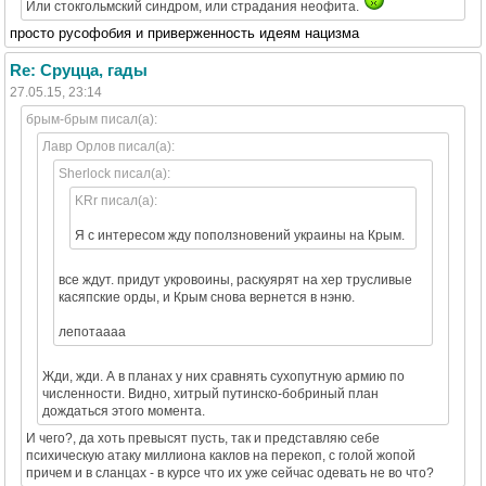
Или стокгольмский синдром, или страдания неофита.
просто русофобия и приверженность идеям нацизма
Re: Сруцца, гады
27.05.15, 23:14
брым-брым писал(а):
Лавр Орлов писал(а):
Sherlock писал(а):
KRr писал(а):
Я с интересом жду поползновений украины на Крым.
все ждут. придут укровоины, раскуярят на хер трусливые
касяпские орды, и Крым снова вернется в нэню.
лепотаааа
Жди, жди. А в планах у них сравнять сухопутную армию по
численности. Видно, хитрый путинско-бобриный план
дождаться этого момента.
И чего?, да хоть превысят пусть, так и представляю себе
психическую атаку миллиона каклов на перекоп, с голой жопой
причем и в сланцах - в курсе что их уже сейчас одевать не во что?