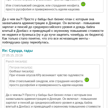
Или стокгольмский синдром, или страдания неофита.
просто русофобия и приверженность идеям нацизма
Да о чем вы?! Просто у бабцы был бизнес-план с которым она
захватывала администрацию в Донецке. Он включал - повышение
зарплат и пенсий до среднероссийского уровня и дождь бабла
влитый в Донбасс и приводящий к окуенному повышению стоимости
ее недвиги и бузиныса (ну и до кучи зацепить чонибудь из бюджета).
Как только стало понятно, что это все исчезающие мечты -
поблядушка сразу переобулась.
Re: Сруцца, гады
27.05.15, 23:19
Panch писал(а):
Петров писал(а):
Gorthaur писал(а):
При чтении опусов КРр возникает чувство гадливости.
Или стокгольмский синдром, или страдания неофита.
просто русофобия и приверженность идеям нацизма
Да о чем вы?! Просто у бабцы был бизнес-план с которым она
захватывала администрацию в Донецке. Он включал - повышение
зарплат и пенсий до среднероссийского уровня и дождь бабла
влитый в Донбасс и приводящий к окуенному повышению стоимости