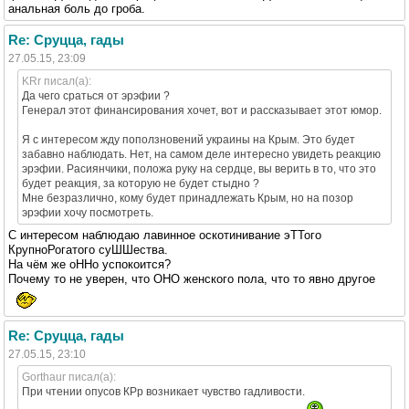
анальная боль до гроба.
Re: Сруцца, гады
27.05.15, 23:09
KRr писал(а):
Да чего сраться от эрэфии ?
Генерал этот финансирования хочет, вот и рассказывает этот юмор.
Я с интересом жду поползновений украины на Крым. Это будет
забавно наблюдать. Нет, на самом деле интересно увидеть реакцию
эрэфии. Расиянчики, положа руку на сердце, вы верить в то, что это
будет реакция, за которую не будет стыдно ?
Мне безразлично, кому будет принадлежать Крым, но на позор
эрэфии хочу посмотреть.
С интересом наблюдаю лавинное оскотинивание эТТого
КрупноРогатого суШШества.
На чём же оННо успокоится?
Почему то не уверен, что ОНО женского пола, что то явно другое
Re: Сруцца, гады
27.05.15, 23:10
Gorthaur писал(а):
При чтении опусов КРр возникает чувство гадливости.