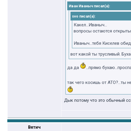
Иван Иваныч писал(а):
svo писал(а):
Какел...Иваныч...
вопросы остаются открытыми
Иваныч...тебя Киселев обиде
вот какой ты трусливый. Бух
да да
...прямо бухаю...прос
так чего косишь от АТО?...ты 
Дык потому что это обычный сс
Вятич