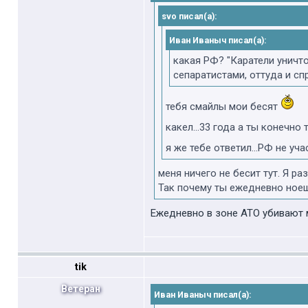
svo писал(а):
Иван Иваныч писал(а):
какая РФ? "Каратели уничт
сепаратистами, оттуда и спр
тебя смайлы мои бесят
какел...33 года а ты конечно 
я же тебе ответил...РФ не у
меня ничего не бесит тут. Я р
Так почему ты ежедневно ноеш
Ежедневно в зоне АТО убивают 
tik
Ветеран
Иван Иваныч писал(а):