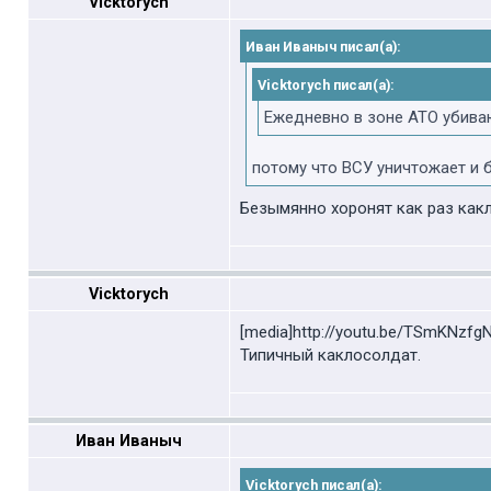
Vicktorych
Иван Иваныч писал(а):
Vicktorych писал(а):
Ежедневно в зоне АТО убива
потому что ВСУ уничтожает и 
Безымянно хоронят как раз какл
Vicktorych
[media]http://youtu.be/TSmKNzfgN
Типичный каклосолдат.
Иван Иваныч
Vicktorych писал(а):