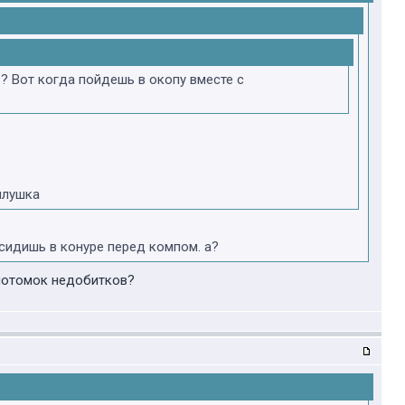
? Вот когда пойдешь в окопу вместе с
билушка
сидишь в конуре перед компом. а?
 потомок недобитков?