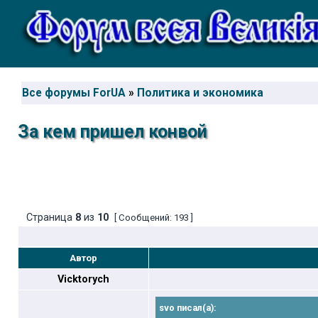
Все форумы ForUA
»
Политика и экономика
За кем пришел конвой
Страница
8
из
10
[ Сообщений: 193 ]
Автор
Vicktorych
svo писал(а):