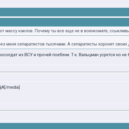
ют массу каклов. Почему ты все еще не в военкомате, ссыкли
без меня сепаратистов тысячами. А сепаратисты хоронят своих
осолдат из ВСУ и прочей поебени. Т.к. Вальцман усрется но не
jA[/media]