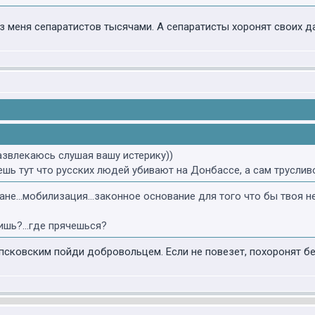
ез меня сепаратистов тысячами. А сепаратисты хоронят своих 
развлекаюсь слушая вашу истерику))
шь тут что русских людей убивают на Донбассе, а сам труслив
тране...мобилизация...законное основание для того что бы твоя н
ишь?...где прячешься?
псковским пойди добровольцем. Если не повезет, похоронят без