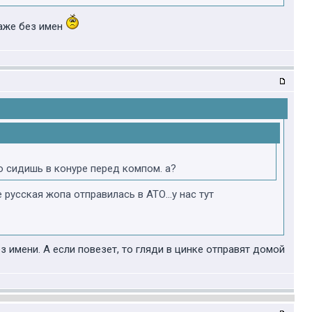
даже без имен
о сидишь в конуре перед компом. а?
е русская жопа отправилась в АТО...у нас тут
 имени. А если повезет, то гляди в цинке отправят домой