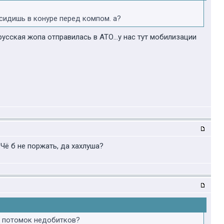
сидишь в конуре перед компом. а?
 русская жопа отправилась в АТО...у нас тут мобилизации
ё б не поржать, да хахлуша?
й потомок недобитков?