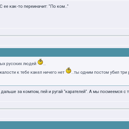
С ее как-то переиначит: "По ком..."
итых русских людей
...
е жалости к тебе какел ничего нет
...ты одним постом убил тр
и дальше за компом, пей и ругай "карателей". А мы посмеемся с т