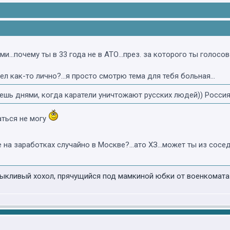
...почему ты в 33 года не в АТО...през. за которого ты голосов
л как-то лично?...я просто смотрю тема для тебя больная...
аешь днями, когда каратели уничтожают русских людей)) Росс
паться не могу
не на заработках случайно в Москве?...ато ХЗ...может ты из со
ыкливый хохол, прячущийся под мамкиной юбки от военкомата