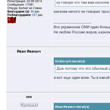
Регистрация: 23.08.2014
ну говори что там вам киселев
Сообщения: 17081
Откуда: Ватнег из Совка
киселев ничого не говорил. прос
Благодарил (а):
40
раз.
Поблагодарили:
267
раз.
_________________
Все украинские СМИ один больш
Не люблю Россию воров, казно
Иван Иваныч
Vicktorych писал(а):
Дык потому что это обычный 
а вот еще один воин. Ты в како
svo
Прохожий
Иван Иваныч писал(а):