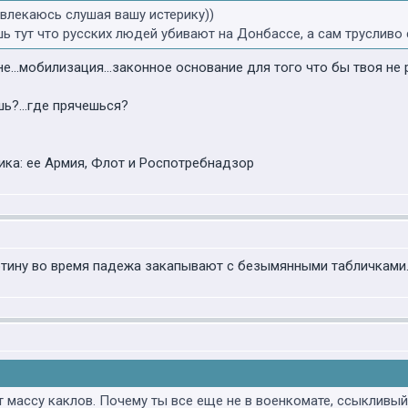
азвлекаюсь слушая вашу истерику))
ь тут что русских людей убивают на Донбассе, а сам трусливо 
ране...мобилизация...законное основание для того что бы твоя не
шь?...где прячешься?
ика: ее Армия, Флот и Роспотребнадзор
тину во время падежа закапывают с безымянными табличками.Ч
 массу каклов. Почему ты все еще не в военкомате, ссыкливы