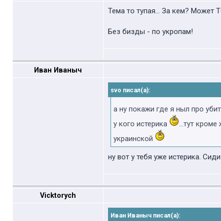
Тема то тупая... За кем? Может Т
Без бизды - по укропам!
Иван Иваныч
svo писал(а):
а ну покажи где я ныл про уб
у кого истерика
...тут кром
украинской
ну вот у тебя уже истерика. Сид
Vicktorych
Иван Иваныч писал(а):