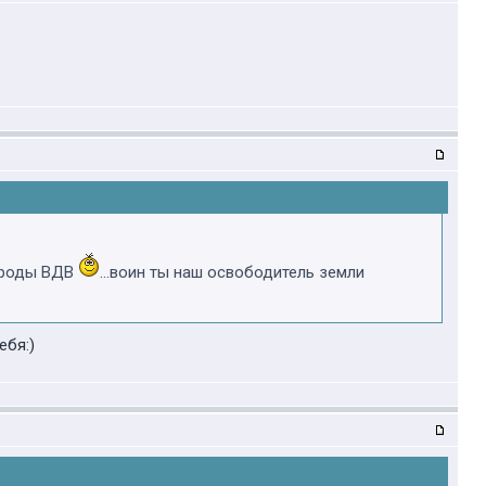
и роды ВДВ
...воин ты наш освободитель земли
ебя:)