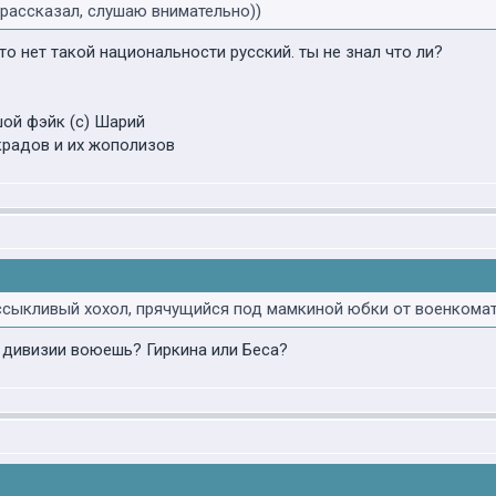
 рассказал, слушаю внимательно))
то нет такой национальности русский. ты не знал что ли?
ой фэйк (с) Шарий
крадов и их жополизов
ссыкливый хохол, прячущийся под мамкиной юбки от военкома
й дивизии воюешь? Гиркина или Беса?