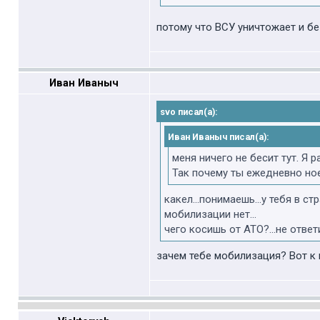
потому что ВСУ уничтожает и б
Иван Иваныч
svo писал(а):
Иван Иваныч писал(а):
меня ничего не бесит тут. Я 
Так почему ты ежедневно ное
какел...понимаешь...у тебя в с
мобилизации нет...
чего косишь от АТО?...не ответ
зачем тебе мобилизация? Вот к 