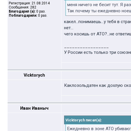
Регистрация: 21.08.2014
меня ничего не бесит тут. Я р
Сообщения: 282
Так почему ты ежедневно ноеш
Благодарил (а):
0 раз.
Поблагодарили:
0 раз.
какел...понимаешь...у тебя в ст
нет...
чего косишь от АТО?...не ответи
_________________
У России есть только три союзн
Vicktorych
Каклозольдатен как дохлую ско
Иван Иваныч
Vicktorych писал(а):
Ежедневно в зоне АТО убивают