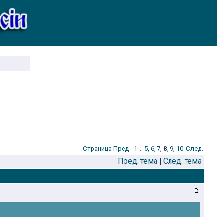
Стрaница
Пред.
1
...
5
,
6
,
7
,
8
,
9
,
10
След.
Пред. тема
|
След. тема