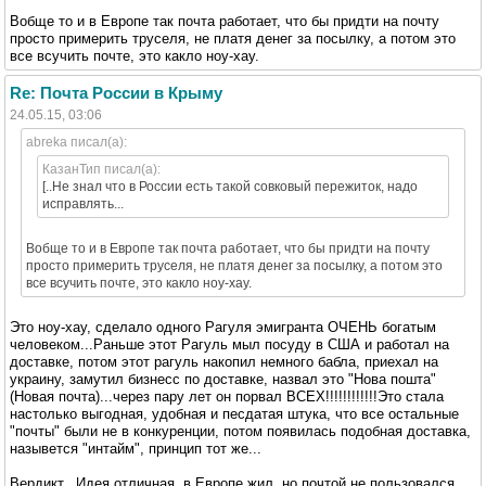
Вобще то и в Европе так почта работает, что бы придти на почту
просто примерить труселя, не платя денег за посылку, а потом это
все всучить почте, это какло ноу-хау.
Re: Почта России в Крыму
24.05.15, 03:06
abreka писал(а):
КазанТип писал(а):
[..Не знал что в России есть такой совковый пережиток, надо
исправлять...
Вобще то и в Европе так почта работает, что бы придти на почту
просто примерить труселя, не платя денег за посылку, а потом это
все всучить почте, это какло ноу-хау.
Это ноу-хау, сделало одного Рагуля эмигранта ОЧЕНЬ богатым
человеком...Раньше этот Рагуль мыл посуду в США и работал на
доставке, потом этот рагуль накопил немного бабла, приехал на
украину, замутил бизнесс по доставке, назвал это "Нова пошта"
(Новая почта)...через пару лет он порвал ВСЕХ!!!!!!!!!!!!Это стала
настолько выгодная, удобная и песдатая штука, что все остальные
"почты" были не в конкуренции, потом появилась подобная доставка,
назывется "интайм", принцип тот же...
Вердикт...Идея отличная, в Европе жил, но почтой не пользовался,