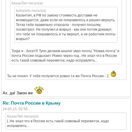
КазанТип писал(а):
kubanets писал(а):
Казантип, в РФ по закону стоимость доставки не
возмещается, даже если не понравилось и решил вернуть.
Тетка тебе правильно отказала - получил посылку,
посмотрел. Не получил и вскрыл - как они потом докажут,
что тебе не понравилось и ты вернул, а не работник почты
вскрыл?
Тогда я - богат!!! Тупо делаем аналог укро почты "Новая почта" и
почта России подыхает Ровно через год...Не знал что в России
есть такой совковый пережиток, надо исправлять...
Ты не понял. У тебя получится ровно та же Почта России - 2.
Ах, да! Закон же
Re: Почта России в Крыму
24.05.15, 02:55
КазанТип писал(а):
[..Не знал что в России есть такой совковый пережиток, надо
исправлять...