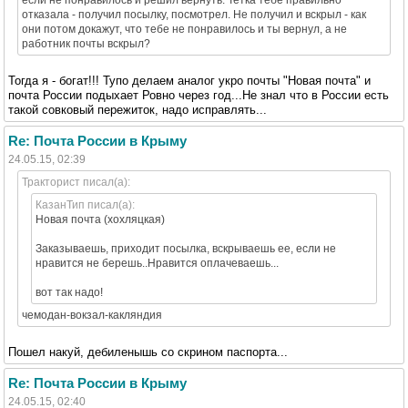
отказала - получил посылку, посмотрел. Не получил и вскрыл - как
они потом докажут, что тебе не понравилось и ты вернул, а не
работник почты вскрыл?
Тогда я - богат!!! Тупо делаем аналог укро почты "Новая почта" и
почта России подыхает Ровно через год...Не знал что в России есть
такой совковый пережиток, надо исправлять...
Re: Почта России в Крыму
24.05.15, 02:39
Тракторист писал(а):
КазанТип писал(а):
Новая почта (хохляцкая)
Заказываешь, приходит посылка, вскрываешь ее, если не
нравится не берешь..Нравится оплачеваешь...
вот так надо!
чемодан-вокзал-какляндия
Пошел накуй, дебиленышь со скрином паспорта...
Re: Почта России в Крыму
24.05.15, 02:40