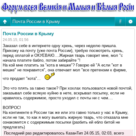
Почта России в Крыму
#
Почта России в Крыму
24.05.15, 01:56
Заказал себе в интернете одну хрень, через неделю пришла.
Прихожу на почту (уже почта России), требую посмотреть хрень,
перед оплатой и ОКУЕВАЮ....Жирная тварь говорит мне, мол "с
начала платите бабло, потом забирайте "!
На кой мне платить за "кота в мешке"? Говорю ей "А если "кот в
мешке" не понравится", она отвечает мол "все претензии к фирме,
что продает "кота"...
Это что плять за гавно такое? При хохлах пользовался новой почтой,
заказывал себе всякую куйню в нете, вскрывал посылку, если не
нравилось содержимое, просто уходил с почты ни с чем....
ВОПРОС!
На континенте в России так же или это гавно только у нас в Крыму,
если не так, то как я могу выепать жирную тварь, что отказала мне
ознакомится с содержимым посылки (разбить ей ебло битой не
предлагать)
Последний раз редактировалось КазанТип 24.05.15, 02:03, всего