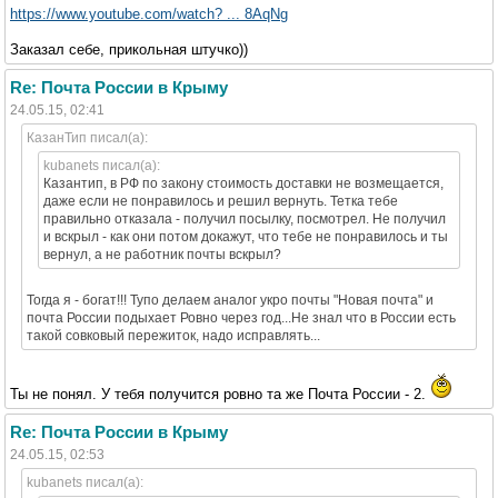
https://www.youtube.com/watch? ... 8AqNg
Заказал себе, прикольная штучко))
Re: Почта России в Крыму
24.05.15, 02:41
КазанТип писал(а):
kubanets писал(а):
Казантип, в РФ по закону стоимость доставки не возмещается,
даже если не понравилось и решил вернуть. Тетка тебе
правильно отказала - получил посылку, посмотрел. Не получил
и вскрыл - как они потом докажут, что тебе не понравилось и ты
вернул, а не работник почты вскрыл?
Тогда я - богат!!! Тупо делаем аналог укро почты "Новая почта" и
почта России подыхает Ровно через год...Не знал что в России есть
такой совковый пережиток, надо исправлять...
Ты не понял. У тебя получится ровно та же Почта России - 2.
Re: Почта России в Крыму
24.05.15, 02:53
kubanets писал(а):