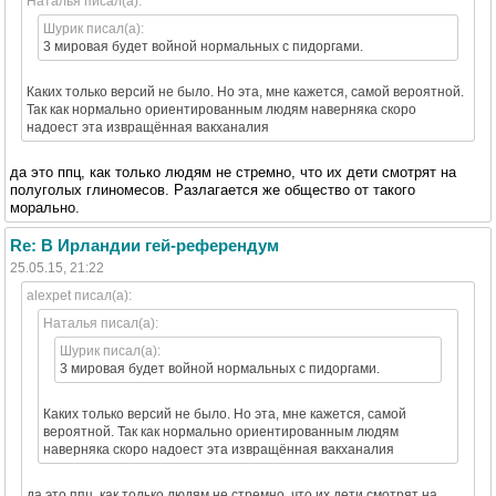
Наталья писал(а):
Шурик писал(а):
3 мировая будет войной нормальных с пидоргами.
Каких только версий не было. Но эта, мне кажется, самой вероятной.
Так как нормально ориентированным людям наверняка скоро
надоест эта извращённая вакханалия
да это ппц, как только людям не стремно, что их дети смотрят на
полуголых глиномесов. Разлагается же общество от такого
морально.
Re: В Ирландии гей-референдум
25.05.15, 21:22
alexpet писал(а):
Наталья писал(а):
Шурик писал(а):
3 мировая будет войной нормальных с пидоргами.
Каких только версий не было. Но эта, мне кажется, самой
вероятной. Так как нормально ориентированным людям
наверняка скоро надоест эта извращённая вакханалия
да это ппц, как только людям не стремно, что их дети смотрят на