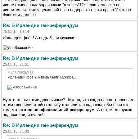
числе отмененных украинцами "в зоне АТО" прав человека не
числится никаких ущемлений прав педерастов - эти права У готово
блюсти и дальше.
Re: В Ирландии гей-референдум
25.05.15, 19:14
Ирландци фсё ? А ведь были мужики...
Re: В Ирландии гей-референдум
25.05.15, 21:01
Муля писал(а):
Ирландци фсё ? А ведь были мужики...
Ну что же вы такие доверчивые? Читала, что когда народ голосовал
от им говорили, чтобы галочку ставили карандашом, объясняя это
тем, что
это же не официальный референдум
. А потом где нужно
подправили, и вуаля!
Re: В Ирландии гей-референдум
25.05.15, 21:03