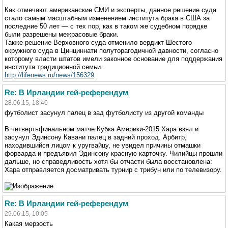
Как отмечают американские СМИ и эксперты, данное решение суда
стало самым масштабным изменением института брака в США за
последние 50 лет — с тех пор, как в таком же судебном порядке
были разрешены межрасовые браки.
Также решение Верховного суда отменило вердикт Шестого
окружного суда в Цинциннати полуторагодичной давности, согласно
которому власти штатов имели законное основание для поддержания
института традиционной семьи.
http://lifenews.ru/news/156329
Re: В Ирландии гей-референдум
28.06.15, 18:40
футболист засунул палец в зад футболисту из другой команды
В четвертьфинальном матче Кубка Америки-2015 Хара взял и
засунул Эдинсону Кавани палец в задний проход. Арбитр,
находившийся лицом к уругвайцу, не увидел причины отмашки
форварда и предъявил Эдинсону красную карточку. Чилийцы прошли
дальше, но справедливость хотя бы отчасти была восстановлена:
Хара отправляется досматривать турнир с трибун или по телевизору.
Re: В Ирландии гей-референдум
29.06.15, 10:05
Какая мерзость