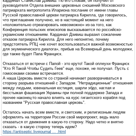
кардинал Станислав Дзивиш. По его словам, он получил от
руководителя Отдела внешних церковных сношений Московского
патриархата митрополита Илариона послание от имени главы
Русской православной церкви патриарха Кирилла, где говорилось,
что приглашение получено, но в настоящий момент на него
«положительно отреагировать невозможно» из-за того, как
Конференция польских епископов высказывается по российско-
украинским отношениям. Кардинал Дзивиш выразил сожаление
отказом патриарха Кирилла. Для него непонятно, почему
предстоятель РПЦ «не хочет воспользоваться важной возможностью
для экуменического диалога», прибыв на Всемирный день молодежи,
где также будет Папа Франциск.
Отказаться от встречи с Папой - это круто! Такой оплеухи Франциск
"Кто Я Такой Чтобы Судить Геев" еще, похоже, не получал. Пусть с
гомосеками своими встречается.
А наша Церковь вместе со страной начинает разворачиваться в
сторону разрыва отношений с Западом. "Нетрадиционные" отношения
между людьми, ювенальная юстиция, шарли эбдо, наглая и
бесстыжая фашизация Украины при полной поддержке Запада и
прочее наконец-то начало влиять на курс гигантского корабля под
названием "Русская православная церковь".
Осталось начать всем вместе, и светским, и религиозным людям
оформлять на территории России свой миропроект, ведь мало
отказаться от движения в какую-то сторону. Надо четко и внятно
сказать - в какую сторону теперь идем?
https://antiseptic.livejournal ... .html