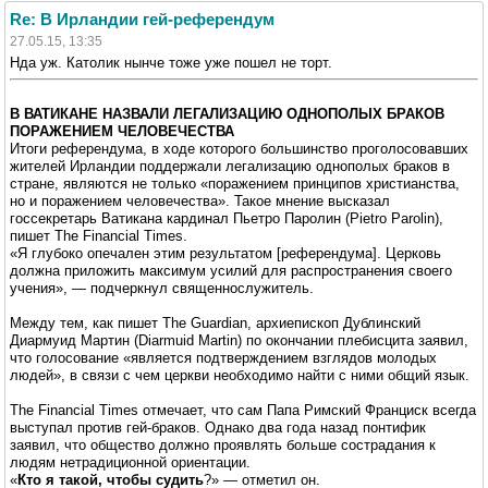
Re: В Ирландии гей-референдум
27.05.15, 13:35
Нда уж. Католик нынче тоже уже пошел не торт.
В ВАТИКАНЕ НАЗВАЛИ ЛЕГАЛИЗАЦИЮ ОДНОПОЛЫХ БРАКОВ
ПОРАЖЕНИЕМ ЧЕЛОВЕЧЕСТВА
Итоги референдума, в ходе которого большинство проголосовавших
жителей Ирландии поддержали легализацию однополых браков в
стране, являются не только «поражением принципов христианства,
но и поражением человечества». Такое мнение высказал
госсекретарь Ватикана кардинал Пьетро Паролин (Pietro Parolin),
пишет The Financial Times.
«Я глубоко опечален этим результатом [референдума]. Церковь
должна приложить максимум усилий для распространения своего
учения», — подчеркнул священнослужитель.
Между тем, как пишет The Guardian, архиепископ Дублинский
Диармуид Мартин (Diarmuid Martin) по окончании плебисцита заявил,
что голосование «является подтверждением взглядов молодых
людей», в связи с чем церкви необходимо найти с ними общий язык.
The Financial Times отмечает, что сам Папа Римский Франциск всегда
выступал против гей-браков. Однако два года назад понтифик
заявил, что общество должно проявлять больше сострадания к
людям нетрадиционной ориентации.
«
Кто я такой, чтобы судить
?» — отметил он.