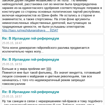
законом двумя лицами независимо от их пола". По мнению
наблюдателей, расстановка сил во многом была предопределена
заранее из-за единогласного одобрения соответствующих поправок в
конституцию со стороны основных политических партий республики,
включая националистов из Шинн фейн. Не остались в стороне и
знаменитости, а также спортсмены. На этом фоне аргументы
немногочисленных общественных деятелей, выступающих за
традиционные ценности, не были услышаны электоратом.
http://tass.ru/mezhdunarodnaya ... 91547
Re: В Ирландии гей-референдум
25.05.15, 18:47
Чота нонче демократия гейропейского разлива продвигается
исключительно через жопу...
Re: В Ирландии гей-референдум
25.05.15, 18:53
Больше ж у мира проблем нет )))))
Помнится мне был такой фильмец , Вэ значит вендетта, готовивший
люцкое сознание к майданам и цветным революцыям, там все
начиналось с того что недемократичный режим запрещал
гомосексуализм
Re: В Ирландии гей-референдум
25.05.15, 18:57
Ну так санкции в связи с неразрешением гей-браков и тому подобного
- это следующий вполне ожидаемый шаг. Забавно, кстати, что в