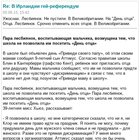
Re: В Ирландии гей-референдум
05.06.15, 15:42
Ужоснах. Лесбиянок. Не пустили. В Великобритании. На "День отца".
Отца. Лесбиянок. Срочно отменить всех отцов. В Великобритании.
Пара лесбиянок, воспитывающая мальчика, возмущена тем, что
школа не позволила им посетить «День отца»
В школе был объявлен день «Приведи своего папу», об этом своим
мамам сообщил 9-летний сын Аттикус. Согласно правилам школы
Блин в Кантерберри (графство Кент), ребенок мог пригласить отца
или дедушку. Мамы мальчика сообщают, что им не позволили придти
в школу и они чувствуют «дискриминацию» в связи с тем, что в
школе нет дня под лозунгом «Приведи маму в школу».
Пара лесбиянок, воспитывающая мальчика, возмущена тем, что
школа не позволила им посетить «День отца» Пара лесбиянок,
воспитывающая мальчика, возмущена тем, что школа не позволила
им посетить «День отца»
39-летняя мисс Хьюз, рассказывает:
- Я позвонила в школу, но мне категорически сказали, что ни я, ни
Клэр не имеем право идти на праздник. Я понять не могу, почему
придумали день для мужского члена семьи и не придумали – для
женского. Разве это не прямая дискриминация? У меня много
вопросов к организаторам. Аттикус сказал нам, что он бы очень