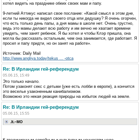
хотел видеть на празднике обеих своих мам и папу.
9-летний Аттикус написал свое послание: «Какой смысл в этом дне,
если ты никогда не видел своего отца или дедушку? Я очень огорчен,
что есть только день папы, а дня мамы в школе нет. Очень грустно,
ведь это мамы делают всю работу и им вечно не хватает времени
увидеть, чем занят ребенок. Я бы хотел и чтобы Клэр пришла, она
могла бы рассказать остальным, чем она занимается, где работает. Я
просил и папу придти, но он занят на работе».
Источник: Daily Mail
http://www.angliya.today/tekus ... -otca
Re: В Ирландии гей-референдум
05.06.15, 15:49
Это только начало.
Потом узаконят секс с детьми (уже есть лобби в европе), а кончится
это веселье узаконенным канибализмом.
Возможно это некая реакция природы на избыток людей на земле.
Re: В Ирландии гей-референдум
05.06.15, 15:55
.lt.~MO
К традиционным семейным и культурным ценностям надо