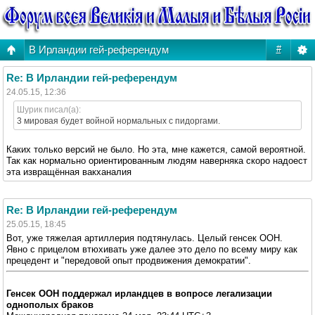
В Ирландии гей-референдум
#
Re: В Ирландии гей-референдум
24.05.15, 12:36
Шурик писал(а):
3 мировая будет войной нормальных с пидоргами.
Каких только версий не было. Но эта, мне кажется, самой вероятной.
Так как нормально ориентированным людям наверняка скоро надоест
эта извращённая вакханалия
Re: В Ирландии гей-референдум
25.05.15, 18:45
Вот, уже тяжелая артиллерия подтянулась. Целый генсек ООН.
Явно с прицелом втюхивать уже далее это дело по всему миру как
прецедент и "передовой опыт продвижения демократии".
Генсек ООН поддержал ирландцев в вопросе легализации
однополых браков