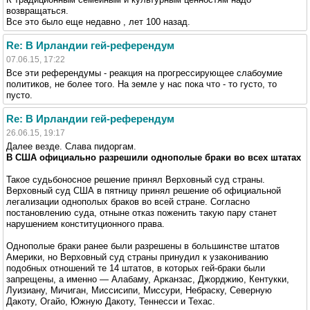
возвращаться.
Все это было еще недавно , лет 100 назад.
Re: В Ирландии гей-референдум
07.06.15, 17:22
Все эти референдумы - реакция на прогрессирующее слабоумие
политиков, не более того. На земле у нас пока что - то густо, то
пусто.
Re: В Ирландии гей-референдум
26.06.15, 19:17
Далее везде. Слава пидоргам.
В США официально разрешили однополые браки во всех штатах
Такое судьбоносное решение принял Верховный суд страны.
Верховный суд США в пятницу принял решение об официальной
легализации однополых браков во всей стране. Согласно
постановлению суда, отныне отказ поженить такую пару станет
нарушением конституционного права.
Однополые браки ранее были разрешены в большинстве штатов
Америки, но Верховный суд страны принудил к узакониванию
подобных отношений те 14 штатов, в которых гей-браки были
запрещены, а именно — Алабаму, Арканзас, Джорджию, Кентукки,
Луизиану, Мичиган, Миссисипи, Миссури, Небраску, Северную
Дакоту, Огайо, Южную Дакоту, Теннесси и Техас.