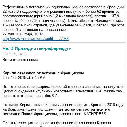
Референдум о легализации однополых браков состоялся в Ирландии
22 мая. В поддержку этого решения выступили более 62 процентов
проголосовавших (примерно 1,2 миллиона человек), против — 37,9
процента (более 734 тысяч человек). Таким образом, Ирландия стала
13-й европейской страной, где узаконены гей-браки, и первой, где этот
вопрос был вынесен на голосование.
27 мая 2015 года, 10:14
http://www.mixnews.lv/ru/world ... 77058
Re: В Ирландии гей-референдум
02.06.15, 14:53
Вот и ответка пошла:
Кирилл отказался от встречи с Франциском
Jun. 1st, 2015 at 7:45 PM
Вот это новость из разряда новостей мирового значения, почему-то в
целом обойденная крупными новостными агентствами. А, между тем,
новость эта - реальная "бомба".
Патриарх Кирилл отклонил приглашение посетить Краков в 2016 году
на Всемирный день молодежи,
где могла бы состояться его
встреча с Папой Франциском
, рассказывает KATHPRESS.
Об этом сообщил на пресс-конференции архиепископ Кракова