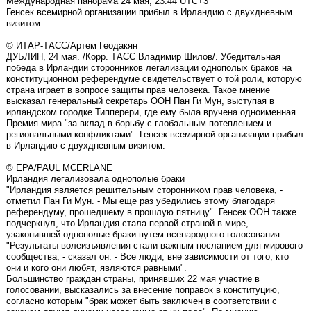
Международная панорама 24 мая, 23:44 UTC+3
Генсек всемирной организации прибыл в Ирландию с двухдневным
визитом
© ИТАР-ТАСС/Артем Геодакян
ДУБЛИН, 24 мая. /Корр. ТАСС Владимир Шилов/. Убедительная
победа в Ирландии сторонников легализации однополых браков на
конституционном референдуме свидетельствует о той роли, которую
страна играет в вопросе защиты прав человека. Такое мнение
высказал генеральный секретарь ООН Пан Ги Мун, выступая в
ирландском городке Типперери, где ему была вручена одноименная
Премия мира "за вклад в борьбу с глобальным потеплением и
региональными конфликтами". Генсек всемирной организации прибыл
в Ирландию с двухдневным визитом.
© EPA/PAUL MCERLANE
Ирландия легализовала однополые браки
"Ирландия является решительным сторонником прав человека, -
отметил Пан Ги Мун. - Мы еще раз убедились этому благодаря
референдуму, прошедшему в прошлую пятницу". Генсек ООН также
подчеркнул, что Ирландия стала первой страной в мире,
узаконившей однополые браки путем всенародного голосования.
"Результаты волеизъявления стали важным посланием для мирового
сообщества, - сказал он. - Все люди, вне зависимости от того, кто
они и кого они любят, являются равными".
Большинство граждан страны, принявших 22 мая участие в
голосовании, высказались за внесение поправок в конституцию,
согласно которым "брак может быть заключен в соответствии с