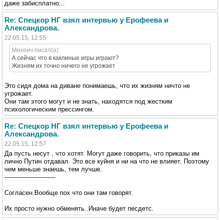
даже забисплатно...
Re: Спецкор НГ взял интервью у Ерофеева и
Александрова.
22.05.15, 12:55
Михеич писал(а):
А сейчас что в каклиные игры играют?
Жизням их точно ничего не угрожает
Это сидя дома на диване понимаешь, что их жизням ничто не
угрожает.
Они там этого могут и не знать, находятся под жестким
психологическим прессингом.
Re: Спецкор НГ взял интервью у Ерофеева и
Александрова.
22.05.15, 12:57
Да пусть несут , что хотят. Могут даже говорить, что приказы им
лично Путин отдавал. Это все куйня и ни на что не влияет. Поэтому
чем меньше знаешь, тем лучше.
--------------------------
Согласен.Вообще пох что они там говорят.
Их просто нужно обменять..Иначе будет песдетс.