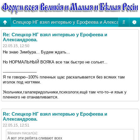
Спецкор НГ взял интервью у Ерофеева и Александрова.
#
Re: Спецкор НГ взял интервью у Ерофеева и
Александрова.
22.05.15, 12:50
Не знаю Зимбура... Будем ждать...
Но НОРМАЛЬНЫЙ ВОЯКА все так быстро не сольет...
---------------------------
Я те говорю--100% пленных щас раскалывается без всяких там
иголок под ногтями.
Укольчики,галаперидольчики,психологи,ещё там что-то--и язык у
пленного не отанавливается.
Re: Спецкор НГ взял интервью у Ерофеева и
Александрова.
22.05.15, 12:51
Михеич писал(а):
А вот эти ребята сливают всех