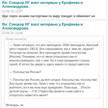
Re: Спецкор НГ взял интервью у Ерофеева и
Александрова.
22.05.15, 12:57
Щас порох ихними паспортами по миру поездит и обменяют их.
Re: Спецкор НГ взял интервью у Ерофеева и
Александрова.
22.05.15, 12:58
Игорь писал(а):
— Такая ситуация, что все приходили. ООН приходила, Красный
крест пришел, ОБСЕ. Все спрашивали, как я, жив ли, здоров?
Получаю ли лечение. Все приходили, кроме посольства
[России]. Понимаю, что от меня отказались как от
военнослужащего, хер с ним. Но я пока гражданин страны
своей. И хотел бы увидеть здесь какого-то представителя.
— Посольства России?
— Посольства России, да кого угодно. Консульства, посольства!
Все были, кроме них. Хрен с ним, что отказались как от
военного, но я же пока еще гражданин. Пока еще… (После
долгой паузы — П.К.) Павел! Вы можете к ним зайти и
попросить навестить меня?
Молодцы, че.