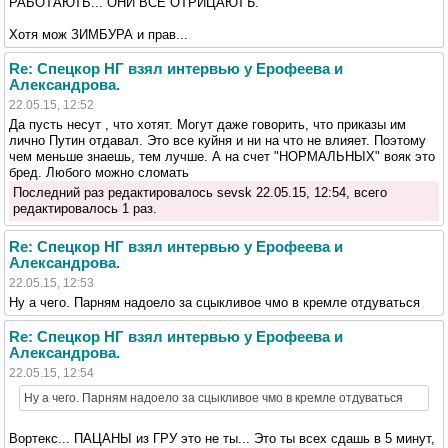
РАБОТАЮТЬ... ОНИ ВСЕ ОТРИЦАЮТЪ.
Хотя мож ЗИМБУРА и прав...
Re: Спецкор НГ взял интервью у Ерофеева и
Александрова.
22.05.15, 12:52
Да пусть несут , что хотят. Могут даже говорить, что приказы им
лично Путин отдавал. Это все куйня и ни на что не влияет. Поэтому
чем меньше знаешь, тем лучше. А на счет "НОРМАЛЬНЫХ" вояк это
бред. Любого можно сломать
Последний раз редактировалось sevsk 22.05.15, 12:54, всего
редактировалось 1 раз.
Re: Спецкор НГ взял интервью у Ерофеева и
Александрова.
22.05.15, 12:53
Ну а чего. Парням надоело за сцыкливое чмо в кремле отдуваться
Re: Спецкор НГ взял интервью у Ерофеева и
Александрова.
22.05.15, 12:54
Ну а чего. Парням надоело за сцыкливое чмо в кремле отдуваться
Вортекс... ПАЦАНЫ из ГРУ это не ты... Это ты всех сдашь в 5 минут,