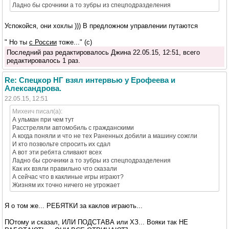
Ладно бы срочники а то зубры из спецподразделения
Успокойся, они хохлы ))) В предложном управлении путаются
" Но ты
с России
тоже..." (с)
Последний раз редактировалось Джина 22.05.15, 12:51, всего
редактировалось 1 раз.
Re: Спецкор НГ взял интервью у Ерофеева и
Александрова.
22.05.15, 12:51
Михеич писал(а):
А ульман при чем тут
Расстреляли автомобиль с гражданскими
А когда поняли и что не тех Раненных добили а машину сожгли
И кто позвольте спросить их сдал
А вот эти ребята сливают всех
Ладно бы срочники а то зубры из спецподразделения
Как их взяли правильно что сказали
А сейчас что в каклиные игры играют?
Жизням их точно ничего не угрожает
Я о том же... РЕБЯТКИ за каклов играють...
ПОтому и сказал, ИЛИ ПОДСТАВА или ХЗ... Вояки так НЕ