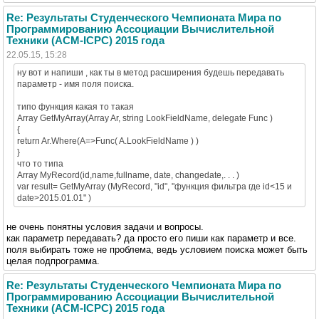
Re: Результаты Студенческого Чемпионата Мира по
Программированию Ассоциации Вычислительной
Техники (ACM-ICPC) 2015 года
22.05.15, 15:28
ну вот и напиши , как ты в метод расширения будешь передавать
параметр - имя поля поиска.
типо функция какая то такая
Array GetMyArray(Array Ar, string LookFieldName, delegate Func )
{
return Ar.Where(A=>Func( A.LookFieldName ) )
}
что то типа
Array MyRecord(id,name,fullname, date, changedate,. . . )
var result= GetMyArray (MyRecord, "id", "функция фильтра где id<15 и
date>2015.01.01" )
не очень понятны условия задачи и вопросы.
как параметр передавать? да просто его пиши как параметр и все.
поля выбирать тоже не проблема, ведь условием поиска может быть
целая подпрограмма.
Re: Результаты Студенческого Чемпионата Мира по
Программированию Ассоциации Вычислительной
Техники (ACM-ICPC) 2015 года