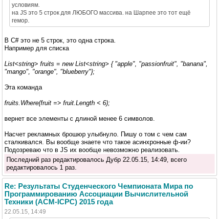
условиям.
на JS это 5 строк для ЛЮБОГО массива. на Шарпее это тот ещё
гемор.
В C# это не 5 строк, это одна строка.
Например для списка
List<string> fruits = new List<string> { "apple", "passionfruit", "banana",
"mango", "orange", "blueberry"};
Эта команда
fruits.Where(fruit => fruit.Length < 6);
вернет все элементы с длиной менее 6 символов.
Насчет рекламных брошюр улыбнуло. Пишу о том с чем сам
сталкивался. Вы вообще знаете что такое асинхронные ф-ии?
Подозреваю что в JS их вообще невозможно реализовать.
Последний раз редактировалось Дубр 22.05.15, 14:49, всего
редактировалось 1 раз.
Re: Результаты Студенческого Чемпионата Мира по
Программированию Ассоциации Вычислительной
Техники (ACM-ICPC) 2015 года
22.05.15, 14:49