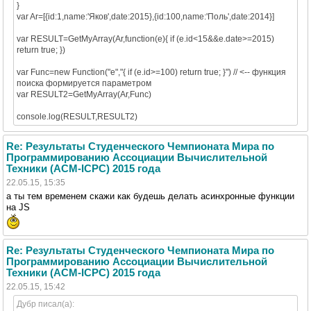
}
var Ar=[{id:1,name:'Яков',date:2015},{id:100,name:'Поль',date:2014}]
var RESULT=GetMyArray(Ar,function(e){ if (e.id<15&&e.date>=2015)
return true; })
var Func=new Function("e","{ if (e.id>=100) return true; }") // <-- функция
поиска формируется параметром
var RESULT2=GetMyArray(Ar,Func)
console.log(RESULT,RESULT2)
Re: Результаты Студенческого Чемпионата Мира по
Программированию Ассоциации Вычислительной
Техники (ACM-ICPC) 2015 года
22.05.15, 15:35
а ты тем временем скажи как будешь делать асинхронные функции
на JS
Re: Результаты Студенческого Чемпионата Мира по
Программированию Ассоциации Вычислительной
Техники (ACM-ICPC) 2015 года
22.05.15, 15:42
Дубр писал(а):