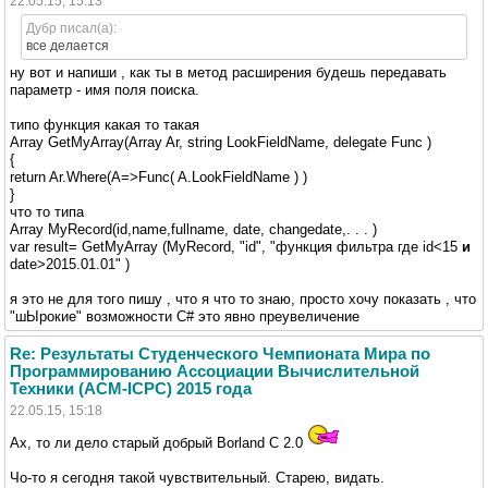
22.05.15, 15:13
Дубр писал(а):
все делается
ну вот и напиши , как ты в метод расширения будешь передавать
параметр - имя поля поиска.
типо функция какая то такая
Array GetMyArray(Array Ar, string LookFieldName, delegate Func )
{
return Ar.Where(A=>Func( A.LookFieldName ) )
}
что то типа
Array MyRecord(id,name,fullname, date, changedate,. . . )
var result= GetMyArray (MyRecord, "id", "функция фильтра где id<15
и
date>2015.01.01" )
я это не для того пишу , что я что то знаю, просто хочу показать , что
"шЫрокие" возможности C# это явно преувеличение
Re: Результаты Студенческого Чемпионата Мира по
Программированию Ассоциации Вычислительной
Техники (ACM-ICPC) 2015 года
22.05.15, 15:18
Ах, то ли дело старый добрый Borland C 2.0
Чо-то я сегодня такой чувствительный. Старею, видать.