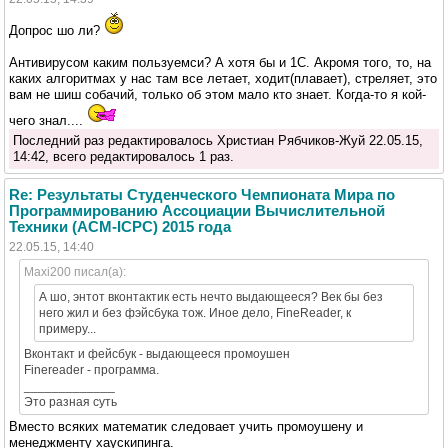
Допрос шо ли?
Антивирусом каким пользуемси? А хотя бы и 1С. Акромя того, то, на
каких алгоритмах у нас там все летает, ходит(плавает), стреляет, это
вам не шиш собачий, только об этом мало кто знает. Когда-то я кой-
чего знал....
Последний раз редактировалось Христиан Рябчиков-Жуй 22.05.15,
14:42, всего редактировалось 1 раз.
Re: Результаты Студенческого Чемпионата Мира по
Программированию Ассоциации Вычислительной
Техники (ACM-ICPC) 2015 года
22.05.15, 14:40
Maxi200 писал(а):
А шо, энтот вконтактик есть нечто выдающееся? Век бы без
него жил и без фэйсбука тож. Иное дело, FineReader, к
примеру...
Вконтакт и фейсбук - выдающееся промоушен
Finereader - программа.
_____________
Это разная суть
Вместо всяких математик следовает учить промоушену и
менеджменту хаускипинга.