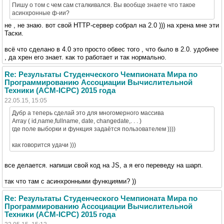
Пишу о том с чем сам сталкивался. Вы вообще знаете что такое
асинхронные ф-ии?
не , не знаю. вот свой HTTP-сервер собрал на 2.0 ))) на хрена мне эти
Таски.
всё что сделано в 4.0 это просто обвес того , что было в 2.0. удобнее
, да хрен его знает. как то работает и так нормально.
Re: Результаты Студенческого Чемпионата Мира по
Программированию Ассоциации Вычислительной
Техники (ACM-ICPC) 2015 года
22.05.15, 15:05
Дубр а теперь сделай это для многомерного массива
Array ( id,name,fullname, date, changedate,. . . )
где поле выборки и функция задаётся пользователем ))))
как говорится удачи )))
все делается. напиши свой код на JS, а я его переведу на шарп.
так что там с асинхронными функциями? ))
Re: Результаты Студенческого Чемпионата Мира по
Программированию Ассоциации Вычислительной
Техники (ACM-ICPC) 2015 года