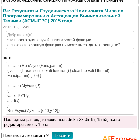
а свою асинхронную функцию ты можешь создать в принципе?
Re: Результаты Студенческого Чемпионата Мира по
Программированию Ассоциации Вычислительной
Техники (ACM-ICPC) 2015 года
22.05.15, 15:49
Дубр писал(а):
это просто один случай вызова чужой функции.
а свою асинхронную функцию ты можешь создать в принципе?
нате
function RunAsync(Func,param)
{ var T={thread:setInterval( function() { clearInterval(T.thread);
Func(param); } ,0)} }
function MyFunc(P)
{
var x=P.x*P.y;
alert(x);
}
RunAsync(MyFunc,{x:10,y:12})
Последний раз редактировалось dreka 22.05.15, 15:53, всего
редактировалось 1 раз.