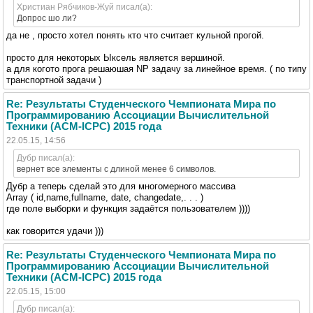
Христиан Рябчиков-Жуй писал(а):
Допрос шо ли?
да не , просто хотел понять кто что считает кульной прогой.
просто для некоторых Ыксель является вершиной.
а для когото прога решаюшая NP задачу за линейное время. ( по типу
транспортной задачи )
Re: Результаты Студенческого Чемпионата Мира по
Программированию Ассоциации Вычислительной
Техники (ACM-ICPC) 2015 года
22.05.15, 14:56
Дубр писал(а):
вернет все элементы с длиной менее 6 символов.
Дубр а теперь сделай это для многомерного массива
Array ( id,name,fullname, date, changedate,. . . )
где поле выборки и функция задаётся пользователем ))))
как говорится удачи )))
Re: Результаты Студенческого Чемпионата Мира по
Программированию Ассоциации Вычислительной
Техники (ACM-ICPC) 2015 года
22.05.15, 15:00
Дубр писал(а):