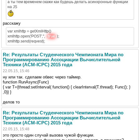
а ты тем временем скажи как будешь делать асинхронные функции
на JS
расскажу
var xmlhttp = getXmlHttp()
xmlhttp.open('POST','',
true
);
xmlhttp.send(reqvest);
Re: Результаты Студенческого Чемпионата Мира по
Программированию Ассоциации Вычислительной
Техники (ACM-ICPC) 2015 года
22.05.15, 15:46
ну или так. сделаем обвес через таймер.
function RunAsync(Func)
{ var T={thread:setInterval( function() { clearInterval(T.thread); Func(); }
,0)} }
делов то
Re: Результаты Студенческого Чемпионата Мира по
Программированию Ассоциации Вычислительной
Техники (ACM-ICPC) 2015 года
22.05.15, 15:48
это просто один случай вызова чужой функции.