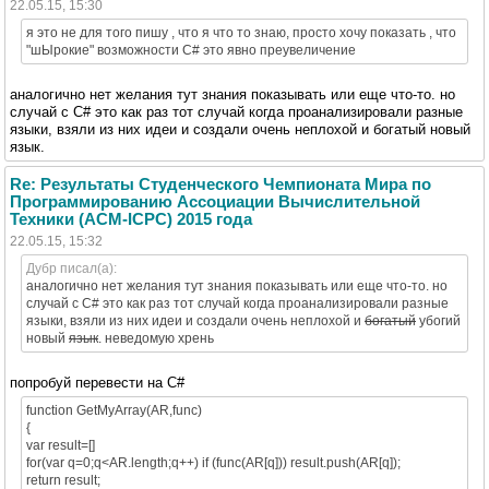
22.05.15, 15:30
я это не для того пишу , что я что то знаю, просто хочу показать , что
"шЫрокие" возможности C# это явно преувеличение
аналогично нет желания тут знания показывать или еще что-то. но
случай с C# это как раз тот случай когда проанализировали разные
языки, взяли из них идеи и создали очень неплохой и богатый новый
язык.
Re: Результаты Студенческого Чемпионата Мира по
Программированию Ассоциации Вычислительной
Техники (ACM-ICPC) 2015 года
22.05.15, 15:32
Дубр писал(а):
аналогично нет желания тут знания показывать или еще что-то. но
случай с C# это как раз тот случай когда проанализировали разные
языки, взяли из них идеи и создали очень неплохой и
богатый
убогий
новый
язык
. неведомую хрень
попробуй перевести на C#
function GetMyArray(AR,func)
{
var result=[]
for(var q=0;q<AR.length;q++) if (func(AR[q])) result.push(AR[q]);
return result;