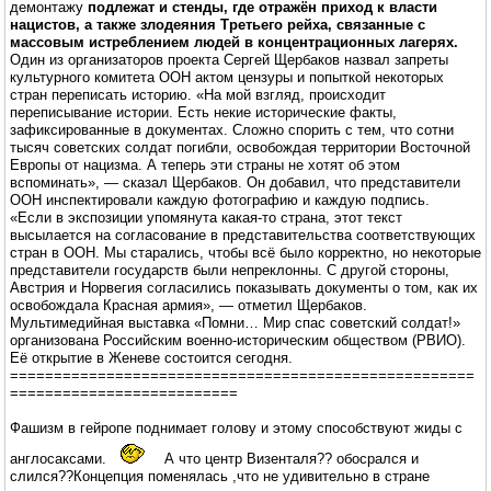
демонтажу
подлежат и стенды, где отражён приход к власти
нацистов, а также злодеяния Третьего рейха, связанные с
массовым истреблением людей в концентрационных лагерях.
Один из организаторов проекта Сергей Щербаков назвал запреты
культурного комитета ООН актом цензуры и попыткой некоторых
стран переписать историю. «На мой взгляд, происходит
переписывание истории. Есть некие исторические факты,
зафиксированные в документах. Сложно спорить с тем, что сотни
тысяч советских солдат погибли, освобождая территории Восточной
Европы от нацизма. А теперь эти страны не хотят об этом
вспоминать», — сказал Щербаков. Он добавил, что представители
ООН инспектировали каждую фотографию и каждую подпись.
«Если в экспозиции упомянута какая-то страна, этот текст
высылается на согласование в представительства соответствующих
стран в ООН. Мы старались, чтобы всё было корректно, но некоторые
представители государств были непреклонны. С другой стороны,
Австрия и Норвегия согласились показывать документы о том, как их
освобождала Красная армия», — отметил Щербаков.
Мультимедийная выставка «Помни… Мир спас советский солдат!»
организована Российским военно-историческим обществом (РВИО).
Её открытие в Женеве состоится сегодня.
=====================================================
==========================
Фашизм в гейропе поднимает голову и этому способствуют жиды с
англосаксами.
А что центp Визенталя?? обосрался и
слился??Концепция поменялась ,что не удивительно в стране