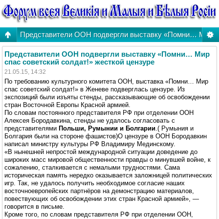
Представители ООН подвергли выставку «Помни… Мир сп
Представители ООН подвергли выставку «Помни… Мир
спас советский солдат!» жесткой цензуре
21.05.15, 14:32
По требованию культурного комитета ООН, выставка «Помни… Мир
спас советский солдат!» в Женеве подверглась цензуре. Из
экспозиций были изъяты стенды, рассказывающие об освобождении
стран Восточной Европы Красной армией.
По словам постоянного представителя РФ при отделении ООН
Алексея Бородавкина, стенды не удалось согласовать с
представителями
Польши, Румынии и Болгарии
.( Румыния и
Болгария были на стороне фашистов)О цензуре в ООН Бородавкин
написал министру культуры РФ Владимиру Мединскому.
«В нынешней непростой международной ситуации доведение до
широких масс мировой общественности правды о минувшей войне, к
сожалению, сталкивается с немалыми трудностями. Сама
историческая память нередко оказывается заложницей политических
игр. Так, не удалось получить необходимое согласие наших
восточноевропейских партнёров на демонстрацию материалов,
повествующих об освобождении этих стран Красной армией», —
говорится в письме.
Кроме того, по словам представителя РФ при отделении ООН,