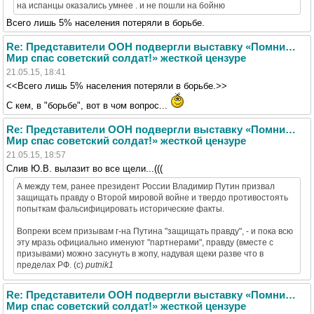
на испанцы оказались умнее . и не пошли на бойню
Всего лишь 5% населения потеряли в борьбе.
Re: Представители ООН подвергли выставку «Помни…
Мир спас советский солдат!» жесткой цензуре
21.05.15, 18:41
<<Всего лишь 5% населения потеряли в борьбе.>>
С кем, в "борьбе", вот в ч
о
м вопрос...
Re: Представители ООН подвергли выставку «Помни…
Мир спас советский солдат!» жесткой цензуре
21.05.15, 18:57
Слив Ю.В. вылазит во все щели...(((
А между тем, ранее президент России Владимир Путин призвал
защищать правду о Второй мировой войне и твердо противостоять
попыткам фальсифицировать исторические факты.
Вопреки всем призывам г-на Путина "защищать правду", - и пока всю
эту мразь официально именуют "партнерами", правду (вместе с
призывами) можно засунуть в жопу, надувая щеки разве что в
пределах РФ. (с)
putnik1
Re: Представители ООН подвергли выставку «Помни…
Мир спас советский солдат!» жесткой цензуре