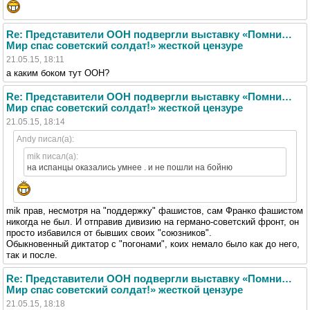
Re: Представители ООН подвергли выставку «Помни…
Мир спас советский солдат!» жесткой цензуре
21.05.15, 18:11
а каким боком тут ООН?
Re: Представители ООН подвергли выставку «Помни…
Мир спас советский солдат!» жесткой цензуре
21.05.15, 18:14
Andy писал(а):
mik писал(а):
на испанцы оказались умнее . и не пошли на бойню
mik прав, несмотря на "поддержку" фашистов, сам Франко фашистом
никогда не был. И отправив дивизию на германо-советский фронт, он
просто избавился от бывших своих "союзников".
Обыкновенный диктатор с "погонами", коих немало было как до него,
так и после.
Re: Представители ООН подвергли выставку «Помни…
Мир спас советский солдат!» жесткой цензуре
21.05.15, 18:18