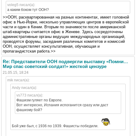
voleg5 писал(а):
а каким боком тут ООН?
>>ООН, расквартированная на разных континентах, имеет головной
офис в Нью-Йорке, несколько управляющих центров в европейской
части и один в Кении. Вторым по значимости после американской
штаб-квартиры считается офис в Женеве. Здесь сосредоточены
административные органы ведущих международных организаций,
проводятся форумы, заседания различных комитетов и комиссий
ООН, осуществляет консультативная, обучающая и
пропагандистская работа.>>
Re: Представители ООН подвергли выставку «Помни…
Мир спас советский солдат!» жесткой цензуре
21.05.15, 18:24
mik писал(а):
Andy писал(а):
vs773 писал(а):
Фашизм гуляет по Европе.
Вот интересно, Испания испоганится сразу или даст
фашизму бой?
Бой уже был, с 1936 по 1939. Фашисты победили.