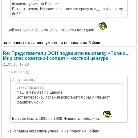
Фашизм гуляет по Европе.
Вот интересно, Испания испоганится сразу или даст фашизму
бой?
Бой уже был, с 1936 по 1939. Фашисты победили.
на испанцы оказались умнее . и не пошли на бойню
Re: Представители ООН подвергли выставку «Помни…
Мир спас советский солдат!» жесткой цензуре
21.05.15, 17:28
mik писал(а):
Andy писал(а):
vs773 писал(а):
Фашизм гуляет по Европе.
Вот интересно, Испания испоганится сразу или даст
фашизму бой?
Бой уже был, с 1936 по 1939. Фашисты победили.
на испанцы оказались умнее . и не пошли на бойню