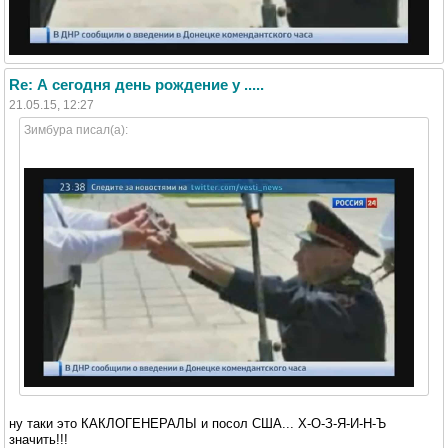
Re: А сегодня день рождение у .....
21.05.15, 12:27
Зимбура писал(а):
ну таки это КАКЛОГЕНЕРАЛЫ и посол США... Х-О-З-Я-И-Н-Ъ
значить!!!