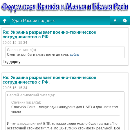
Удар России под дых
#
Re: Украина разрывает военно-техническое
сотрудничество с РФ.
20.05.15, 15:34
Gorthaur писал(а):
Скептик мог бы и слить ветки до кучи:
дубль
Поддержу
Re: Украина разрывает военно-техническое
сотрудничество с РФ.
20.05.15, 15:34
Сергей Ильвовский писал(а):
Спутник писал(а):
Спасибо Сеня ...минус один конкурент для НАТО и для нас в том
чесле
И - куча предприятий ВПК, которые скоро можно будет загнать "по
остаточной стоимости", т. е. по 10-15%; их стоимости реальной. Всё