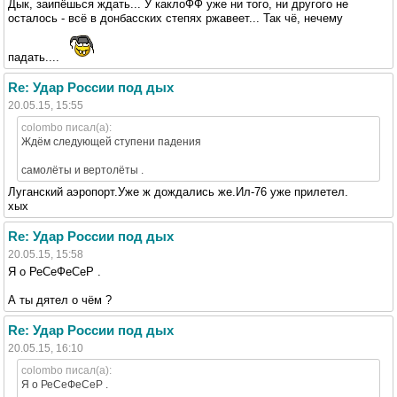
Дык, заипёшься ждать... У каклоФФ уже ни того, ни другого не
осталось - всё в донбасских степях ржавеет... Так чё, нечему
падать....
Re: Удар России под дых
20.05.15, 15:55
colombo писал(а):
Ждём следующей ступени падения
самолёты и вертолёты .
Луганский аэропорт.Уже ж дождались же.Ил-76 уже прилетел.
хых
Re: Удар России под дых
20.05.15, 15:58
Я о РеСеФеСеР .
А ты дятел о чём ?
Re: Удар России под дых
20.05.15, 16:10
colombo писал(а):
Я о РеСеФеСеР .