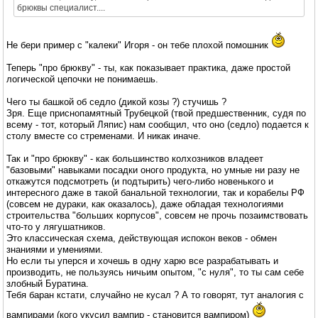
брюквы специалист....
Не бери пример с "калеки" Игоря - он тебе плохой помошник
Теперь "про брюкву" - ты, как показывает практика, даже простой
логической цепочки не понимаешь.
Чего ты башкой об седло (дикой козы ?) стучишь ?
Зря. Еще приснопамятный Трубецкой (твой предшественник, судя по
всему - тот, который Ляпис) нам сообщил, что оно (седло) подается к
столу вместе со стременами. И никак иначе.
Так и "про брюкву" - как большинство колхозников владеет
"базовыми" навыками посадки оного продукта, но умные ни разу не
откажутся подсмотреть (и подтырить) чего-либо новенького и
интересного даже в такой банальной технологии, так и корабелы РФ
(совсем не дураки, как оказалось), даже обладая технологиями
строительства "больших корпусов", совсем не прочь позаимствовать
что-то у лягушатников.
Это классическая схема, действующая испокон веков - обмен
знаниями и умениями.
Но если ты уперся и хочешь в одну харю все разрабатывать и
производить, не пользуясь ничьим опытом, "с нуля", то ты сам себе
злобный Буратина.
Тебя баран кстати, случайно не кусал ? А то говорят, тут аналогия с
вампирами (кого укусил вампир - становится вампиром)