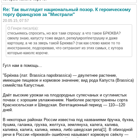
Re: Так выглядит национальный позор. К героическому
торгу французов за "Мистрали"
20.05.15, 07:57
O.Генри писал(а):
стесьняюсь спросить, но все таки спрошу: а что такое БРЮКВА?
свеклу знаю, капусту тоже видел, репку\укроп\петрушку и даже
картошку, а че за зверь такой Брюква? (так как слово какое то то
иностранное, подозреваю, что ситранзит из этих самых, с хутора
которые-каколс короче.
Гугл нам в помощь...
"Брю́ква (лат. Brassica napobrassica) — двулетнее растение,
имеющее пищевое и кормовое значение; вид рода Капуста (Brassica)
семейства Капустные.
Даёт высокие урожаи на плодородных супесчаных и суглинистых
почвах с хорошим увлажнением. Наиболее распространены сорта
Красносельская и Шведская. Вегетационный период — 110—120
дней.
В некоторых районах России известна под названиями бручка, бухва,
бушма, галанка, грухва, желтуха, землянуха, калега, калива,
каливка, калига, калика, немка, либо шведская репа[1]. В обиходной
речи в России «брюквой» ошибочно называют кормовую свёклу —