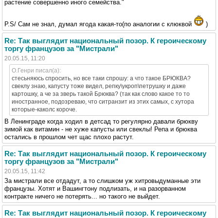
растение совершенно иного семейства."
P.S/ Сам не знал, думал ягода какая-то(по аналогии с клюквой
)
Re: Так выглядит национальный позор. К героическому
торгу французов за "Мистрали"
20.05.15, 11:20
O.Генри писал(а):
стесьняюсь спросить, но все таки спрошу: а что такое БРЮКВА?
свеклу знаю, капусту тоже видел, репку\укроп\петрушку и даже
картошку, а че за зверь такой Брюква? (так как слово какое то то
иностранное, подозреваю, что ситранзит из этих самых, с хутора
которые-каколс короче.
В Ленинграде когда ходил в детсад то регулярно давали брюкву
зимой как витамин - не хуже капусты или свеклы! Репа и брюква
остались в прошлом чет щас плохо растут.
Re: Так выглядит национальный позор. К героическому
торгу французов за "Мистрали"
20.05.15, 11:42
За мистрали все отдадут, а то слишком уж хитровыдуманные эти
французы. Хотят и Вашингтону подлизать, и на разорванном
контракте ничего не потерять... но такого не выйдет.
Re: Так выглядит национальный позор. К героическому