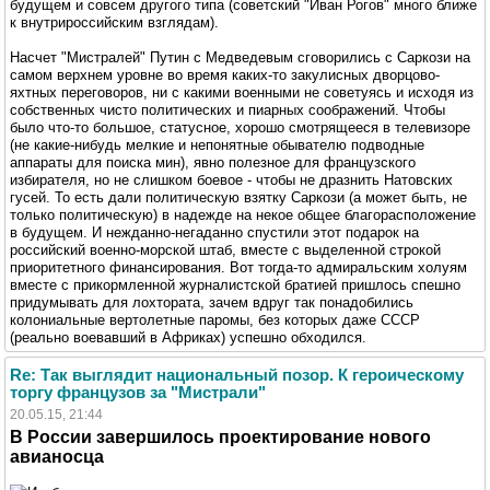
будущем и совсем другого типа (советский "Иван Рогов" много ближе
к внутрироссийским взглядам).
Насчет "Мистралей" Путин с Медведевым сговорились с Саркози на
самом верхнем уровне во время каких-то закулисных дворцово-
яхтных переговоров, ни с какими военными не советуясь и исходя из
собственных чисто политических и пиарных соображений. Чтобы
было что-то большое, статусное, хорошо смотрящееся в телевизоре
(не какие-нибудь мелкие и непонятные обывателю подводные
аппараты для поиска мин), явно полезное для французского
избирателя, но не слишком боевое - чтобы не дразнить Натовских
гусей. То есть дали политическую взятку Саркози (а может быть, не
только политическую) в надежде на некое общее благорасположение
в будущем. И нежданно-негаданно спустили этот подарок на
российский военно-морской штаб, вместе с выделенной строкой
приоритетного финансирования. Вот тогда-то адмиральским холуям
вместе с прикормленной журналистской братией пришлось спешно
придумывать для лохтората, зачем вдруг так понадобились
колониальные вертолетные паромы, без которых даже СССР
(реально воевавший в Африках) успешно обходился.
Re: Так выглядит национальный позор. К героическому
торгу французов за "Мистрали"
20.05.15, 21:44
В России завершилось проектирование нового
авианосца