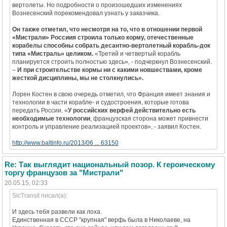
вертолеты. Но подробности о произошедших изменениях
Вознесенский порекомендовал узнать у заказчика.
Он также отметил, что несмотря на то, что в отношении первой
«Мистрали» Россиия строила только корму, отечественные
корабелы способны собрать десантно-вертолетный корабль-док
типа «Мистраль» целиком.
«Третий и четвертый корабль
планируется строить полностью здесь», - подчеркнул Вознесенский.
–
И при строительстве кормы ни с какими новшествами, кроме
жесткой дисциплины, мы не столкнулись».
Лорен Костен в свою очередь отметил, что Франция имеет знания и
технологии в части корабле- и судостроения, которые готова
передать России. «
У российских верфей действительно есть
необходимые технологии
, французская сторона может привнести
контроль и управление реализацией проектов», - заявил Костен.
http://www.baltinfo.ru/2013/06 ... 63150
Re: Так выглядит национальный позор. К героическому
торгу французов за "Мистрали"
20.05.15, 02:33
SicTransit писал(а):
И здесь тебя развели как лоха.
Единственная в СССР "крупная" верфь была в Николаеве, на