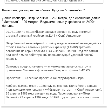
Украине. Сказать, где она сейчас, или сам догадаешься ?
Колхозник, да ты реально болен. Куда уж "крупнее"-то?
Длина крейсера "Петр Великий" - 262 метра, для сравнения длина
"Мистраля" - 199 метров. Водоизмещение у крейсера на 2400т
больше.
29.04.1989 На «Балтийском заводе» спущен на воду тяжелый
атомный ракетный крейсер пр.1144 «Юрий Андропов»
Пётр Великий — четвёртый по счёту и единственный находящийся в
строю тяжёлый атомный ракетный крейсер (ТАРКР) третьего
поколения из серии проекта 1144 «Орлан». На 2011 год это самый
большой в мире действующий неавианесущий ударный боевой
корабль.
Основное предназначение — уничтожение авианосных групп
противника. Является флагманом Северного флота ВМФ РФ.
Проектант — Северное проектно-конструкторское бюро.
Крейсер был заложен в 1986 году на стапеле Балтийского завода
(при закладке именовался «Куйбышев», потом — «Юрий Андропов»).
25 апреля 1989 года спущен на воду. Переименован в «Пётр
Великий» 22 апреля 1992 года. В 1998 году вступил в состав флота.