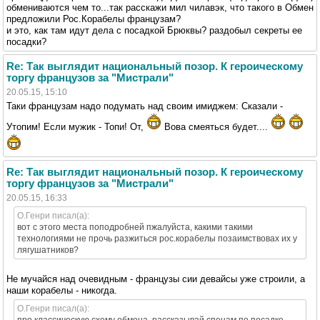
обмениваются чем то...так расскажи мил чилавэк, что такого в Обмен
предложили Рос.Корабелы французам?
и это, как там идут дела с посадкой Брюквы? раздобыл секреты ее
посадки?
Re: Так выглядит национальный позор. К героическому
торгу французов за "Мистрали"
20.05.15, 15:10
Таки французам надо подумать над своим имиджем: Сказали -
Утопим! Если мужик - Топи! От,
Вова смеяться будет....
Re: Так выглядит национальный позор. К героическому
торгу французов за "Мистрали"
20.05.15, 16:33
O.Генри писал(а):
вот с этого места поподробней пжалуйста, какими такими
технологиями не прочь разжиться рос.корабелы позаимствовах их у
лягушатников?
Не мучайся над очевидным - французы сии девайсы уже строили, а
наши корабелы - никогда.
O.Генри писал(а):
про классическую схему обмена, рассказывай спецам по посадке