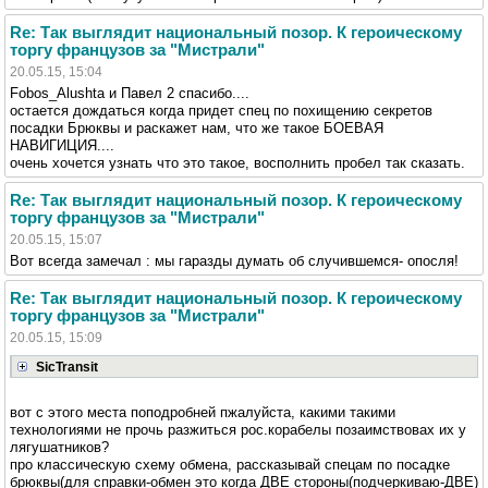
Re: Так выглядит национальный позор. К героическому
торгу французов за "Мистрали"
20.05.15, 15:04
Fobos_Alushta и Павел 2 спасибо....
остается дождаться когда придет спец по похищению секретов
посадки Брюквы и раскажет нам, что же такое БОЕВАЯ
НАВИГИЦИЯ....
очень хочется узнать что это такое, восполнить пробел так сказать.
Re: Так выглядит национальный позор. К героическому
торгу французов за "Мистрали"
20.05.15, 15:07
Вот всегда замечал : мы гаразды думать об случившемся- опосля!
Re: Так выглядит национальный позор. К героическому
торгу французов за "Мистрали"
20.05.15, 15:09
SicTransit
вот с этого места поподробней пжалуйста, какими такими
технологиями не прочь разжиться рос.корабелы позаимствовах их у
лягушатников?
про классическую схему обмена, рассказывай спецам по посадке
брюквы(для справки-обмен это когда ДВЕ стороны(подчеркиваю-ДВЕ)