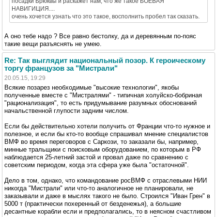
посадки Брюквы и раскажет нам, что же такое БОЕВАЯ
НАВИГИЦИЯ....
очень хочется узнать что это такое, восполнить пробел так сказать.
А оно тебе надо ? Все равно бестолку, да и деревянным по-пояс
такие вещи разъяснять не умею.
Re: Так выглядит национальный позор. К героическому
торгу французов за "Мистрали"
20.05.15, 19:29
Всякие позарез необходимые "высокие технологии", якобы
полученные вместе с "Мистралями" - типичная холуйско-бобриная
"рационализация", то есть придумывание разумных обоснований
начальственной глупости задним числом.
Если бы действительно хотели получить от Франции что-то нужное и
полезное, и если бы кто-то вообще спрашивал мнение специалистов
ВМФ во время переговоров с Саркози, то заказали бы, например,
минные тральщики с поисковым оборудованием, по которым в РФ
наблюдается 25-летний застой и провал даже по сравнению с
советским периодом, когда эта сфера уже была "остаточной".
Дело в том, однако, что командование росВМФ с отраслевыми НИИ
никогда "Мистрали" или что-то аналогичное не планировали, не
заказывали и даже в мыслях такого не было. Строился "Иван Грен" в
5000 т (практически похеренный от безденежья), а большие
десантные корабли если и предполагались, то в неясном счастливом