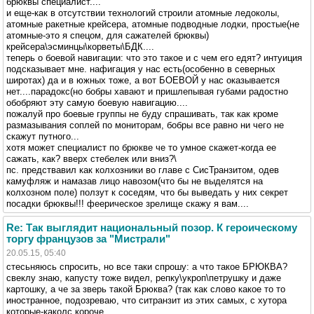
брюквы специалист....
и еще-как в отсутствии технологий строили атомные ледоколы,
атомные ракетные крейсера, атомные подводные лодки, простые(не
атомные-это я спецом, для сажателей брюквы)
крейсера\эсминцы\корветы\БДК....
теперь о боевой навигации: что это такое и с чем его едят? интуиция
подсказывает мне. нафигация у нас есть(особенно в северных
широтах) да и в южных тоже, а вот БОЕВОЙ у нас оказывается
нет....парадокс(но бобры хавают и пришлепывая губами радостно
обобряют эту самую боевую навигацию....
пожалуй про боевые группы не буду спрашивать, так как кроме
размазывания соплей по мониторам, бобры все равно ни чего не
скажут путного...
хотя может специалист по брюкве че то умное скажет-когда ее
сажать, как? вверх стебелек или вниз?\
пс. предствавил как колхозники во главе с СисТранзитом, одев
камуфляж и намазав лицо навозом(что бы не выделятся на
колхозном поле) ползут к соседям, что бы выведать у них секрет
посадки брюквы!!! феерическое зрелище скажу я вам....
Re: Так выглядит национальный позор. К героическому
торгу французов за "Мистрали"
20.05.15, 05:40
стесьняюсь спросить, но все таки спрошу: а что такое БРЮКВА?
свеклу знаю, капусту тоже видел, репку\укроп\петрушку и даже
картошку, а че за зверь такой Брюква? (так как слово какое то то
иностранное, подозреваю, что ситранзит из этих самых, с хутора
которые-каколс короче.