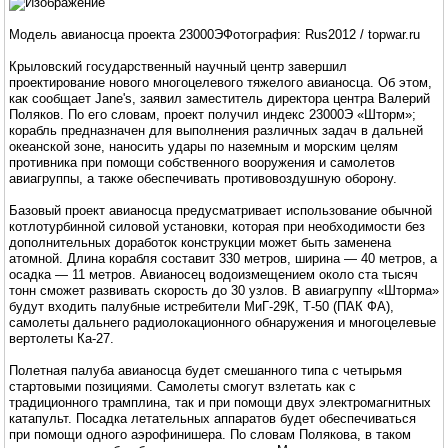
Модель авианосца проекта 23000ЭФотография: Rus2012 / topwar.ru
Крыловский государственный научный центр завершил
проектирование нового многоцелевого тяжелого авианосца. Об этом,
как сообщает Jane's, заявил заместитель директора центра Валерий
Поляков. По его словам, проект получил индекс 23000Э «Шторм»;
корабль предназначен для выполнения различных задач в дальней
океанской зоне, наносить удары по наземным и морским целям
противника при помощи собственного вооружения и самолетов
авиагруппы, а также обеспечивать противовоздушную оборону.
Базовый проект авианосца предусматривает использование обычной
котлотурбинной силовой установки, которая при необходимости без
дополнительных доработок конструкции может быть заменена
атомной. Длина корабля составит 330 метров, ширина — 40 метров, а
осадка — 11 метров. Авианосец водоизмещением около ста тысяч
тонн сможет развивать скорость до 30 узлов. В авиагруппу «Шторма»
будут входить палубные истребители МиГ-29К, Т-50 (ПАК ФА),
самолеты дальнего радиолокационного обнаружения и многоцелевые
вертолеты Ка-27.
Полетная палуба авианосца будет смешанного типа с четырьмя
стартовыми позициями. Самолеты смогут взлетать как с
традиционного трамплина, так и при помощи двух электромагнитных
катапульт. Посадка летательных аппаратов будет обеспечиваться
при помощи одного аэрофинишера. По словам Полякова, в таком