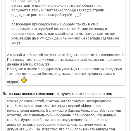
O.Генри писал(а):
окуеть, дайте два!-я не специалист в этой области, но
получается так: у РФ нет технологии(а как тогда строим
подводные ракетоносцы\крейсера\и т.д.)?
...
пс.вообщем присоединяюсь к бобрам! так как в РФ с
производством кораблей полное га..но-бежим на запад и
просим их пастроыть нам караблы! а то мы все тут лаптем щи
хлебаем(да да в РФ одни дебилы -ничего без запада сделать не
могут)
А в какой из областей <человеческой деятельности> ты специалист ?
По твоему тексту если судить - ты классический колхозник-навозник,
да еще и алкаш к тому же.
Ибо даже в колхозе не чурались узнать (а то и присвоить) соседскую
технологию посадки брюквы (ну, кроме отпетых трудяг стакана и
огурца).
Да ты сам похоже колхозник - флудишь сам не знаешь о чем.
Что же до сложностей, с которыми столкнулись петербургские
корабелы при строительстве кормы первой «Мистрали»,
генеральный директор Балтийского Завода Александр Вознесенкий
отметил, что изначально Минобороны планировало, что данный
корабль будет серийным, «но потом у ведомства появились
дополнительные требования и пришлось частично менять
документацию». Так, известно, что пришлось менять ангары под