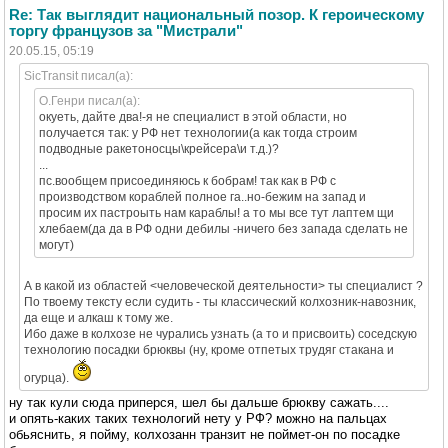
Re: Так выглядит национальный позор. К героическому
торгу французов за "Мистрали"
20.05.15, 05:19
SicTransit писал(а):
O.Генри писал(а):
окуеть, дайте два!-я не специалист в этой области, но
получается так: у РФ нет технологии(а как тогда строим
подводные ракетоносцы\крейсера\и т.д.)?
...
пс.вообщем присоединяюсь к бобрам! так как в РФ с
производством кораблей полное га..но-бежим на запад и
просим их пастроыть нам караблы! а то мы все тут лаптем щи
хлебаем(да да в РФ одни дебилы -ничего без запада сделать не
могут)
А в какой из областей <человеческой деятельности> ты специалист ?
По твоему тексту если судить - ты классический колхозник-навозник,
да еще и алкаш к тому же.
Ибо даже в колхозе не чурались узнать (а то и присвоить) соседскую
технологию посадки брюквы (ну, кроме отпетых трудяг стакана и
огурца).
ну так кули сюда приперся, шел бы дальше брюкву сажать....
и опять-каких таких технологий нету у РФ? можно на пальцах
обьяснить, я пойму, колхозанн транзит не поймет-он по посадке