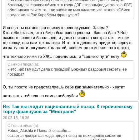
брюквы(для справки-обмен это когда ДВЕ стороны(подчеркиваю-ДВЕ)
обмениваются чем то...так расскажи мил чилавэк, что такого в Обмен
предложили Рос.Корабелы французам?
И снова ты пытаешься впихнуть невпихуемое. Зачем ?
Кто тебе сказал, что обмен был равноценным - баш-на-баш ? Все
намного проще и банальнее, и даже описано в контрактах - мы им
денюшку, они нам технологии. И то, что денюшку придется вернуть
из-за тупости лягушачьх властей, совсем не отменяет того факта,
что технологиями то УЖЕ поделились, и "заднего пути" нету
O.Генри писал(а):
и это, как там идут дела с посадкой Брюквы? раздобыл секреты ее
посадки?
О, ты просто не представляешь себе как замечательно - хватит
натолкать тебя ею по самое небалуйся
Re: Так выглядит национальный позор. К героическому
торгу французов за "Мистрали"
20.05.15, 16:36
O.Генри писал(а):
Fobos_Alushta и Павел 2 спасибо....
остается дождаться когда придет спец по похищению секретов