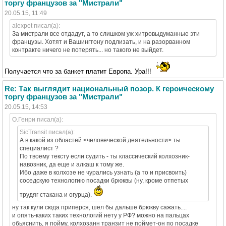
торгу французов за "Мистрали"
20.05.15, 11:49
alexpet писал(а):
За мистрали все отдадут, а то слишком уж хитровыдуманные эти
французы. Хотят и Вашингтону подлизать, и на разорванном
контракте ничего не потерять... но такого не выйдет.
Получается что за банкет платит Европа. Ура!!!
Re: Так выглядит национальный позор. К героическому
торгу французов за "Мистрали"
20.05.15, 14:53
O.Генри писал(а):
SicTransit писал(а):
А в какой из областей <человеческой деятельности> ты
специалист ?
По твоему тексту если судить - ты классический колхозник-
навозник, да еще и алкаш к тому же.
Ибо даже в колхозе не чурались узнать (а то и присвоить)
соседскую технологию посадки брюквы (ну, кроме отпетых
трудяг стакана и огурца).
ну так кули сюда приперся, шел бы дальше брюкву сажать....
и опять-каких таких технологий нету у РФ? можно на пальцах
обьяснить, я пойму, колхозанн транзит не поймет-он по посадке