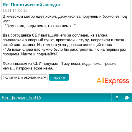
Re: Политический анекдот
13.11.14, 00:15
В киевском метро едет хохол, держится за поручень и бормочет под
нос:
- "Газу нема, воды нема, грошив нема..."
Два сотрудника СБУ вытащили его за оспледец из вагона,
приволокли в опорный пункт, привязали к стулу, направили в глаза
яркий свет лампы. Из темного угла донесся зловещий голос:
- "За ваши слова вас нужно было бы расстрелять. Но на первый раз
прощаем. Идите и подумайте!"
Хохол вышел из СБУ, подумал: "Газу нема, воды нема, грошив
нема... патронив тоже нема..."
Все форумы ForUA
#