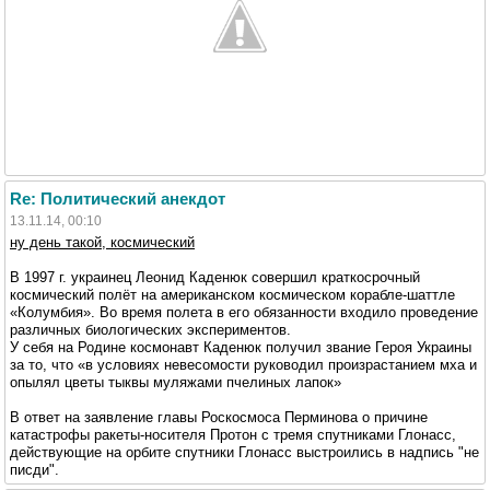
Re: Политический анекдот
13.11.14, 00:10
ну день такой, космический
В 1997 г. украинец Леонид Каденюк совершил краткосрочный
космический полёт на американском космическом корабле-шаттле
«Колумбия». Во время полета в его обязанности входило проведение
различных биологических экспериментов.
У себя на Родине космонавт Каденюк получил звание Героя Украины
за то, что «в условиях невесомости руководил произрастанием мха и
опылял цветы тыквы муляжами пчелиных лапок»
В ответ на заявление главы Роскосмоса Перминова о причине
катастрофы ракеты-носителя Протон с тремя спутниками Глонасс,
действующие на орбите спутники Глонасс выстроились в надпись "не
писди".