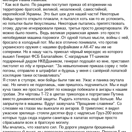
" Как всё было. По рациям поступил приказ об вторжении на
территорию братской, великой, незалежной, самостийной,
европейской Украины. Это был шок для нашей части! Некоторые
бойцы просто открыто плакали, я пытался хоть как-то их успокоить,
но попытки были безуспешны. Некоторые пытались препятствовать
этому, другие игнорировали приказ, третьи просто дезертировали. Их
можно было понять. Ведь великая украинская армия- это просто
непобедимая машина пэрэмоги .От одной только мысли, войны с ней,
бросало в холодный пот. Мы все отлично понимали, что против
украинского оружия с нашими фуфайками и АК-47 мы им не
соперники. Но в нашу часть приехал чёрный мерседес из которого
вышел Генерал ФСБ Балалайкин. С наградным ТТ-шником
подаренный дедом НКВДшником, генерал подошёл ко мне, приставил
пистолет ко лбу и прорычал: "За невыполнение приказа сорву с тебя
погоны, отправлю в штрафбат и будешь у меня с сапёрной лопаткой
хохляцкие танки останавливать"
Я стоял в ступоре, мои бойцы были там же. Ужас и паника окутала
нас. Но ничего не поделаешь, нам пришлось подчиниться. Мы и ещё
куча таких же простых ребят по команде побежали в ангары к нашим
гробам. Эти чёртовы Т-72 в цветах триколора и портретами Путина
вместо динамической защиты. Рыдать хотелось ещё больше. Мы
запрыгнули в машины. Вдруг зазвучала "Прощание славянки". Со
слезами на глазах мы выехали из ангаров. В тримплекс я видел
ужасное зрелище- стояли десятки фур с надписью Груз-200 возле
которых туда сюда ходили санитары в халатах которые просто
сбрасывали всех в братскую могилу.
Мы мчались, что хватало сил. По дороге увидели брошенный
таможенный пункт, мы пересекли украинскую границу. Проехав 5 км,