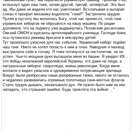
вспыхнул один наш танк, затем другой, третий, четвёртый. Это был
ад. Мы даже не видели кто нас уничтожает. Всхлипывая и вытирая
слёзы я проорал механику-водителю "гони!!" Застрочили орудия.
Пуляя в пустоту мы молились Богу, чтоб нас пронесло, чтоб гнев
украинских киборгов не обрушился на нашу машину. По рации
доложили, что на подмогу уже выдвинулись Псковские десантники,
Омский ОМОН и курсанты артиллерийского училища. Господи боже,
псы путинского режима бросили в мясорубку детей.
Тут произошло ужасное для нас событие. Украинский киборг подбил
наш танк. Никто не хотел попасть к ним в плен. Наводчик и мехвод
выстрелили себе в голову. Я тоже потянулся за пистолетом, но не
успел. Чьи-то мощные руки вытащили меня из башни. Я увидел ИХ...
это бойцы незалежной европейской Украины, это даже не люди, а
натуральные киборги, сверхлюди, воины революции. Когда меня
волокли я видел ужасное и одновременно потрясающее зрелище.
Вокруг были разбросаны наши разорванные танки, никого не осталось
и недалеко развивались огромные полотнища сине-жёлтых флагов.
Стало трудно дышать, захватывало дух. Не нужно было нам на них
нападать, это страшная ошибка. Будь проклята эта война!...."