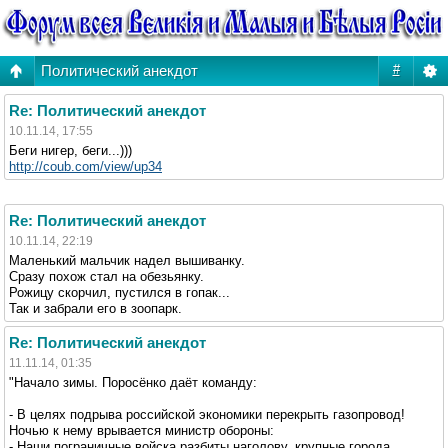
Политический анекдот
#
Re: Политический анекдот
10.11.14, 17:55
Беги нигер, беги...)))
http://coub.com/view/up34
Re: Политический анекдот
10.11.14, 22:19
Маленький мальчик надел вышиванку.
Сразу похож стал на обезьянку.
Рожицу скорчил, пустился в гопак...
Так и забрали его в зоопарк.
Re: Политический анекдот
11.11.14, 01:35
"Начало зимы. Поросёнко даёт команду:
- В целях подрыва российской экономики перекрыть газопровод!
Ночью к нему врывается министр обороны:
- Наши пограничные войска разбиты наголову, крупные города