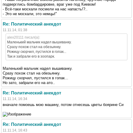
подверглись бомбардировке, враг уже под Киевом!
- Всё-таки москали посмели на нас напасть!?..
- Это не москали, это немцы!"
Re: Политический анекдот
11.11.14, 01:38
alex20111 писал(а):
Маленький мальчик надел вышиванку.
Сразу похож стал на обезьянку.
Рожицу скорчил, пустился в гопак...
Так и забрали его в зоопарк.
Маленький мальчик надел вышиванку.
Сразу похож стал на обезьянку.
Рожицу скорчил, пустился в гопак...
Но зато, забрали его на ато..
Re: Политический анекдот
11.11.14, 16:34
вначале помоешь мою машину, потом отнесешь цветы боярине Си
Re: Политический анекдот
11.11.14, 16:43