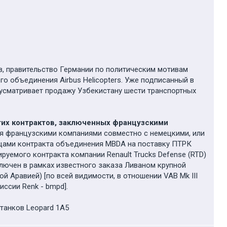
ов, правительство Германии по политическим мотивам
о объединения Airbus Helicopters. Уже подписанный в
едусматривает продажу Узбекистану шести транспортных
гих контрактов, заключенных французскими
ся французскими компаниями совместно с немецкими, или
мцами контракта объединения MBDA на поставку ПТРК
руемого контракта компании Renault Trucks Defense (RTD)
ключен в рамках известного заказа Ливаном крупной
 Аравией) [по всей видимости, в отношении VAB Mk III
ссии Renk - bmpd].
танков Leopard 1A5