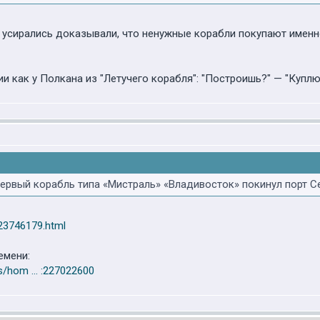
 усирались доказывали, что ненужные корабли покупают именно
и как у Полкана из "Летучего корабля": "Построишь?" — "Куплю
0 первый корабль типа «Мистраль» «Владивосток» покинул порт С
223746179.html
емени:
s/hom ... :227022600