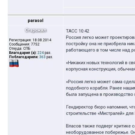
parasol
Старожил
ТАСС 10:42
Россия легко может проектиров
Регистрация: 18.08.2014
постройку она не приобрела ник
Сообщения: 7752
Откуда: СПБ
работающего в том числе над р
Благодарил (а):
224
раз.
Поблагодарили:
363
раз.
«Никаких новых технологий в св
корпусная конструкция, обычна
«Россия легко может сама сдел
подобного корабля. Ранее наши
была запущена в производство в
Гендиректор бюро напомнил, чт
строительстве «Мистралей» для
Власов также подверг критике с
необорудованное побережье. Они