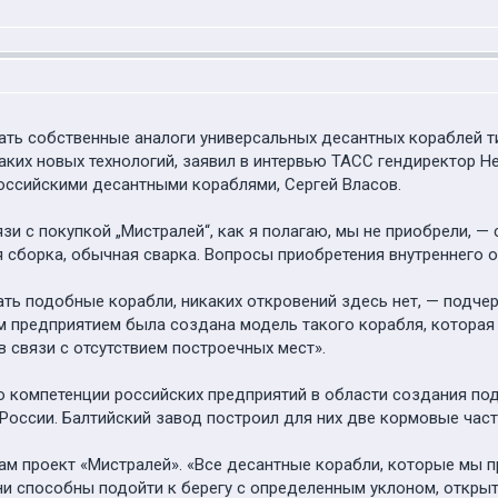
ать собственные аналоги универсальных десантных кораблей ти
аких новых технологий, заявил в интервью ТАСС гендиректор Н
оссийскими десантными кораблями, Сергей Власов.
язи с покупкой „Мистралей“, как я полагаю, мы не приобрели, —
я сборка, обычная сварка. Вопросы приобретения внутреннего
ать подобные корабли, никаких откровений здесь нет, — подче
м предприятием была создана модель такого корабля, которая 
 связи с отсутствием построечных мест».
о компетенции российских предприятий в области создания по
 России. Балтийский завод построил для них две кормовые час
ам проект «Мистралей». «Все десантные корабли, которые мы 
 способны подойти к берегу с определенным уклоном, открыть 