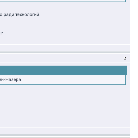
 ради технологий.
!"
ен-Назера.