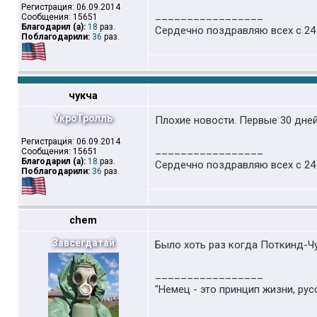
Регистрация: 06.09.2014
_________________
Сообщения: 15651
Благодарил (а):
18
раз.
Сердечно поздравляю всех с 24
Поблагодарили:
36
раз.
чукча
УкроТролль
Плохие новости. Первые 30 дне
Регистрация: 06.09.2014
_________________
Сообщения: 15651
Благодарил (а):
18
раз.
Сердечно поздравляю всех с 24
Поблагодарили:
36
раз.
chem
Завсегдатай
Было хоть раз когда Поткинд-Чу
_________________
"Немец - это принцип жизни, рус