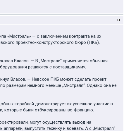
па «Мистраль» — с заключением контракта на их
евского проектно-конструкторского бюро (ПКБ),
 сказал Власов. — В „Мистрале“ применяется обычная
 оборудования решаются с поставщиками».
ркнул Власов. — Невское ПКБ может сделать проект
по размерам немного меньше „Мистраля“. Однако она не
добных кораблей демонстрирует их успешное участие в
ти, которые были отбуксированы во Францию.
проектировали, могут осуществлять выход на
аппарели, выпустить технику и воевать. А с „Мистраля“