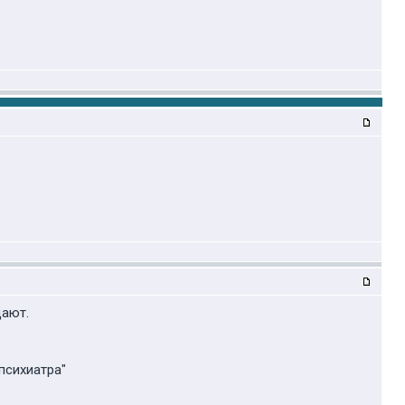
дают.
 психиатра"