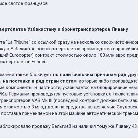
амое святое французов
вертолетов Узбекистану и бронетранспортеров Ливану
а "La Tribune" со ссылкой сразу на несколько своих источник
ку в Узбекистан военных вертолетов производства европейског
бывший Eurocopter) контракт стоимостью около 180 млн евро пр
их вертолетов Fennec.
ермания также блокирует
по политическим причинам ряд дру
 на поставки в ряд стран систем
, которые либо производят
ие компоненты. В частности, указывается на блокирование не
РК в Германии производятся пусковые установки), а также плани
ранспортеров VAB Mk III (последний контракт должен быть за
 стоимостью 3 млрд долл на средства, выделяемые Саудовской
 поставка применяемой на этой машине автоматической трансми
аблокировало продажу Бельгией из наличия тому же Ливану 43 