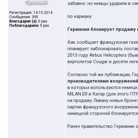
Прохожий
забавно: но немцы ударили в с
Регистрация: 14.10.2014
по карману
Сообщения: 395
Благодарил (а):
0 раз.
Поблагодарили:
0 раз.
Германия блокирует продажу 
Как сообщает французская газет
планирует заблокировать постав
2013 году Airbus Helicopters (
вертолетов Cougar и десяти легк
Согласно той же публикации, Г
производителями вооружений,
в которых используются немецк
MILAN ER в Катар (для этого ПТ
на продажу Ливану новых бронет
партии французского вооружения
немецкой стороной блокируется
Ранее правительство Германии з