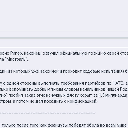
рис Рипер, наконец, озвучил официальную позицию своей стра
а "Мистраль".
дин из которых уже закончен и проходит ходовые испытания) б
 с одной стороны выполнять требования партнёров по НАТО, а с 
лько вспоминать добрым тихим словом начальников нашей Род
но" пробил заказ этих ненужных флоту корыт за 1,5 миллиарда
тром, а потом не дал посадить с конфискацией.
--------------------------------------------------------
 только после того как французы победят эбола во всем мире