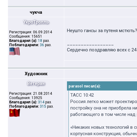
чукча
УкроТролль
Неушто гансы за путеня мстють
Регистрация: 06.09.2014
Сообщения: 15651
Благодарил (а):
18
раз.
_________________
Поблагодарили:
36
раз.
Сердечно поздравляю всех с 24
Художник
Ветеран
parasol писал(а):
Регистрация: 21.08.2014
ТАСС 10:42
Сообщения: 13925
Россия легко может проектиро
Благодарил (а):
314
раз.
Поблагодарили:
315
раз.
постройку она не приобрела н
работающего в том числе над 
«Никаких новых технологий в с
корпусная конструкция, обычн