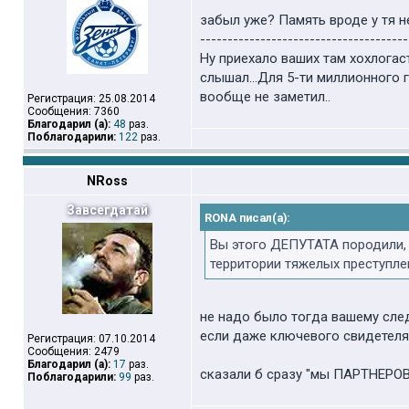
забыл уже? Память вроде у тя н
--------------------------------------
Ну приехало ваших там хохлогаст
слышал...Для 5-ти миллионного г
вообще не заметил..
Регистрация: 25.08.2014
Сообщения: 7360
Благодарил (а):
48
раз.
Поблагодарили:
122
раз.
NRoss
Завсегдатай
RONA писал(а):
Вы этого ДЕПУТАТА породили, 
территории тяжелых преступле
не надо было тогда вашему сл
если даже ключевого свидетеля
Регистрация: 07.10.2014
Сообщения: 2479
Благодарил (а):
17
раз.
сказали б сразу "мы ПАРТНЕРОВ
Поблагодарили:
99
раз.