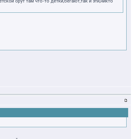
тской орут там что-то детки,бегают,так и эти,никто