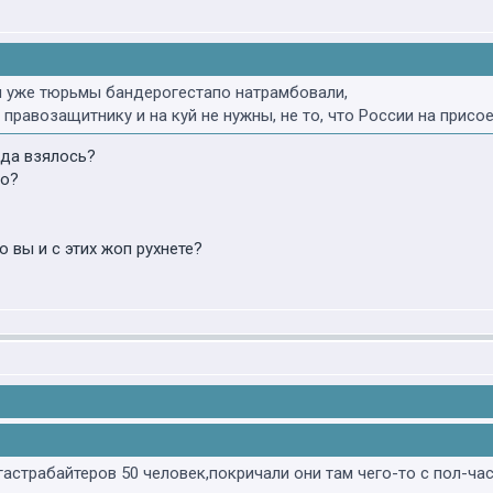
 уже тюрьмы бандерогестапо натрамбовали,
правозащитнику и на куй не нужны, не то, что России на прис
уда взялось?
ло?
о вы и с этих жоп рухнете?
астрабайтеров 50 человек,покричали они там чего-то с пол-часик