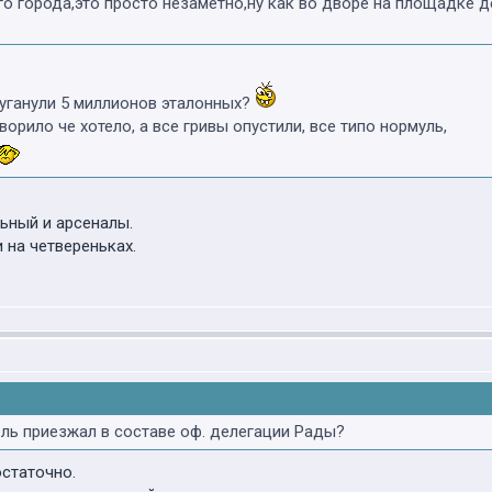
о города,это просто незаметно,ну как во дворе на площадке де
уганули 5 миллионов эталонных?
орило че хотело, а все гривы опустили, все типо нормуль,
ьный и арсеналы.
 на четвереньках.
ль приезжал в составе оф. делегации Рады?
остаточно.