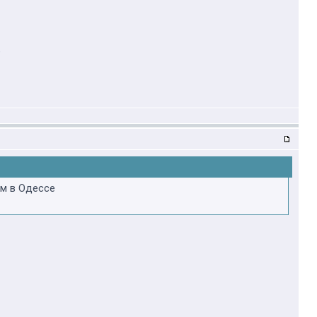
?
м в Одессе