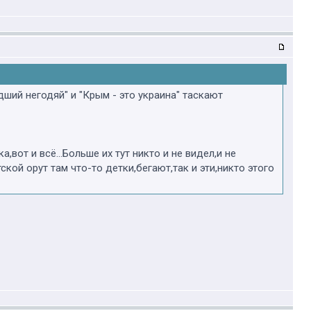
дший негодяй" и "Крым - это украина" таскают
вот и всё...Больше их тут никто и не видел,и не
кой орут там что-то детки,бегают,так и эти,никто этого