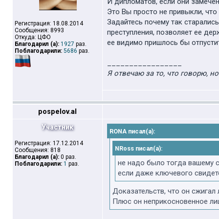
И дипломатов, если они замечен
Это Вы просто не привыкли, что 
Задайтесь почему так старались
Регистрация: 18.08.2014
Сообщения: 8993
преступления, позволяет ее держ
Откуда: ЦФО
ее видимо пришлось бы отпусти
Благодарил (а):
1927
раз.
Поблагодарили:
5686
раз.
_________________
Я отвечаю за то, что говорю, н
pospelov.al
Участник
RONA писал(а):
Регистрация: 17.12.2014
NRoss писал(а):
Сообщения: 818
Благодарил (а):
0 раз.
не надо было тогда вашему 
Поблагодарили:
1
раз.
если даже ключевого свидет
Доказательств, что он сжигал 
Плюс он неприкосновенное лицо