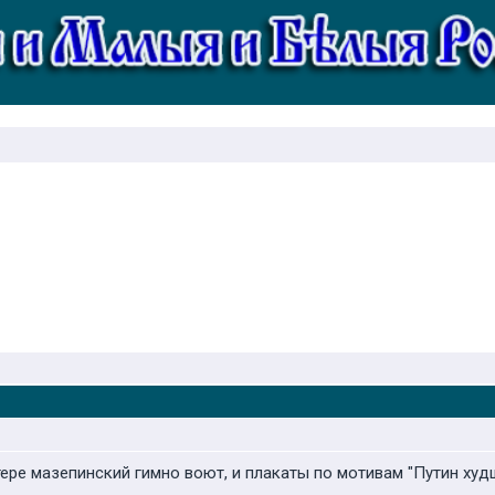
тере мазепинский гимно воют, и плакаты по мотивам "Путин худш