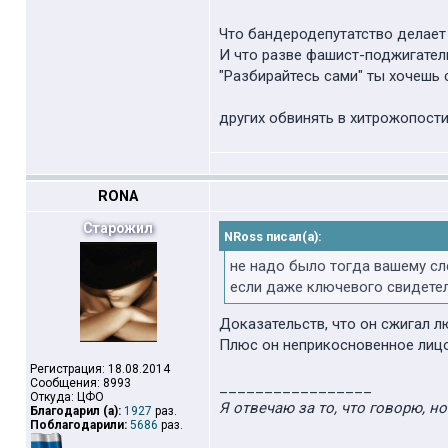
Что бандеродепутатство делает
И что разве фашист-поджигател
"Разбирайтесь сами" ты хочешь
других обвинять в хитрожопости,
RONA
Старожил
NRoss писал(а):
не надо было тогда вашему с
если даже ключевого свидете
Доказательств, что он сжигал лю
Плюс он неприкосновенное лицо,
Регистрация: 18.08.2014
Сообщения: 8993
_________________
Откуда: ЦФО
Я отвечаю за то, что говорю, н
Благодарил (а):
1927
раз.
Поблагодарили:
5686
раз.