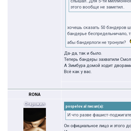
слышал...Для 5-ти миллионног
этого вообще не заметил..
хочешь сказать 50 бэндеров ш
бандерье беспредельничало, тв
абы бандерлоги не тронули?
Да-да, так и было.
Теперь бандеры захватили Смол
А Зимбура домой ходит дворами
Всё как у вас.
RONA
Старожил
pospelov.al писал(а):
И что разве фашист-поджигате
Он официальное лицо и этого д