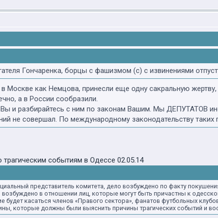
теля Гончаренка, борцы с фашизмом (с) с извинениями отпуст
и в Москве как Немцова, принесли еще одну сакральную жертву
чно, а в России сообразили.
Вы и разбирайтесь с ним по законам Вашим. Мы ДЕПУТАТОВ ино
ний не совершал. По международному законодательству таких 
 трагическим событиям в Одессе 02.05.14
циальный представитель комитета, дело возбуждено по факту покушения
возбуждено в отношении лиц, которые могут быть причастны к одесской
е будет касаться членов «Правого сектора», фанатов футбольных клубо
ины, которые должны были выяснить причины трагических событий и во