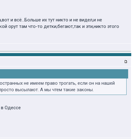
от и всё...Больше их тут никто и не видел,и не
ой орут там что-то детки,бегают,так и эти,никто этого
странных не имеем право трогать, если он на нашей
просто высылают. А мы чтем такие законы.
 в Одессе