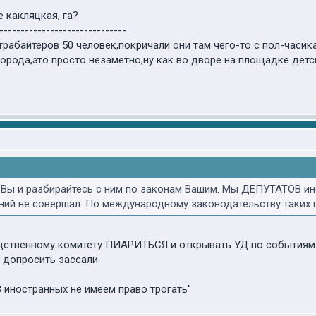
е какляцкая, га?
------------------------------
рабайтеров 50 человек,покричали они там чего-то с пол-часика,в
орода,это просто незаметно,ну как во дворе на площадке детск
Вы и разбирайтесь с ним по законам Вашим. Мы ДЕПУТАТОВ ино
ний не совершал. По международному законодательству таких 
едственному комитету ПИАРИТЬСЯ и открывать УД по событиям
 допросить зассали
 иностранных не имеем право трогать"