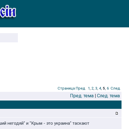
Стрaница
Пред.
1
,
2
,
3
,
4
,
5
,
6
След.
Пред. тема
|
След. тема
ий негодяй" и "Крым - это украина" таскают