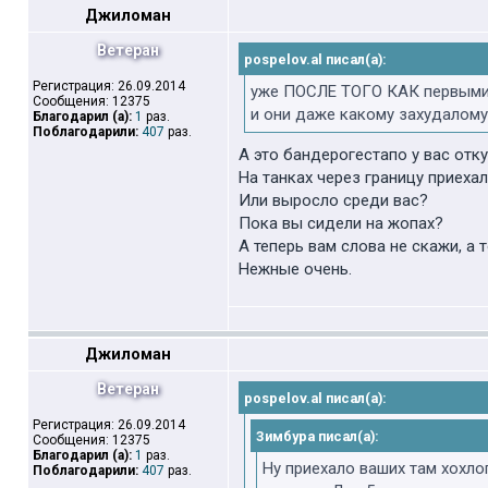
Джиломан
Ветеран
pospelov.al писал(а):
Регистрация: 26.09.2014
уже ПОСЛЕ ТОГО КАК первыми
Сообщения: 12375
и они даже какому захудалому 
Благодарил (а):
1
раз.
Поблагодарили:
407
раз.
А это бандерогестапо у вас отк
На танках через границу приеха
Или выросло среди вас?
Пока вы сидели на жопах?
А теперь вам слова не скажи, а т
Нежные очень.
Джиломан
Ветеран
pospelov.al писал(а):
Регистрация: 26.09.2014
Зимбура писал(а):
Сообщения: 12375
Благодарил (а):
1
раз.
Ну приехало ваших там хохлог
Поблагодарили:
407
раз.