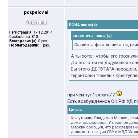
pospelov.al
Участник
RONA писал(а):
Регистрация: 17.12.2014
pospelov.al писал(а):
Сообщения: 818
Благодарил (а):
0 раз.
Фашиста факельшика-поджига
Поблагодарили:
1
раз.
А ты хотел, чтобы его грохнул
До этого ты не додумался коне
Вы этого ДЕПУТАТА породили, 
территории тяжелых преступле
при чем тут "грохать"?
Есть возбужденное СК РФ УД по
Цитата:
Как уточнил Владимир Маркин, офи
доме профсоюзов. Уголовное дело 
Маркин сообщил, что расследовани
должностях лиц из СБУ и МВД Укра