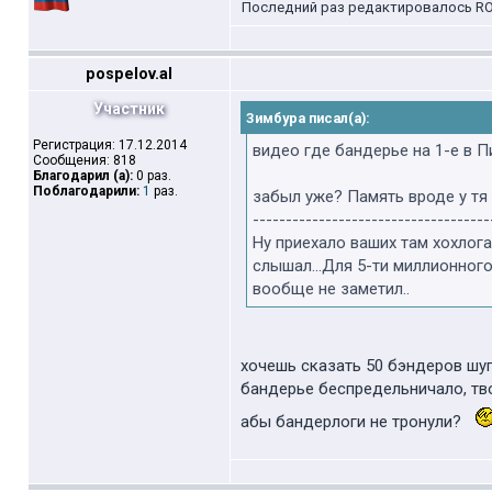
Последний раз редактировалось RONA
pospelov.al
Участник
Зимбура писал(а):
Регистрация: 17.12.2014
видео где бандерье на 1-е в П
Сообщения: 818
Благодарил (а):
0 раз.
Поблагодарили:
1
раз.
забыл уже? Память вроде у тя 
------------------------------------
Ну приехало ваших там хохлогас
слышал...Для 5-ти миллионного
вообще не заметил..
хочешь сказать 50 бэндеров шу
бандерье беспредельничало, твор
абы бандерлоги не тронули?