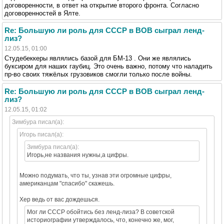
договоренности, в ответ на открытие второго фронта. Согласно
договоренностей в Ялте.
Re: Большую ли роль для СССР в ВОВ сыграл ленд-
лиз?
12.05.15, 01:00
Студебеккеры являлись базой для БМ-13 . Они же являлись
буксиром для наших гаубиц. Это очень важно, потому что наладить
пр-во своих тяжёлых грузовиков смогли только после войны.
Re: Большую ли роль для СССР в ВОВ сыграл ленд-
лиз?
12.05.15, 01:02
Зимбура писал(а):
Игорь писал(а):
Зимбура писал(а):
Игорь,не названия нужны,а цифры.
Можно подумать, что ты, узнав эти огромные цифры,
американцам "спасибо" скажешь.
Хер ведь от вас дождешься.
Мог ли СССР обойтись без ленд-лиза? В советской
историографии утверждалось, что, конечно же, мог,