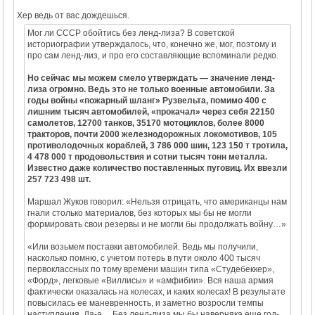
Хер ведь от вас дождешься.
Мог ли СССР обойтись без ленд-лиза? В советской
историографии утверждалось, что, конечно же, мог, поэтому и
про сам ленд-лиз, и про его составляющие вспоминали редко.
Но сейчас мы можем смело утверждать — значение ленд-
лиза огромно. Ведь это не только военные автомобили. За
годы войны «пожарный шланг» Рузвельта, помимо 400 с
лишним тысяч автомобилей, «прокачал» через себя 22150
самолетов, 12700 танков, 35170 мотоциклов, более 8000
тракторов, почти 2000 железнодорожных локомотивов, 105
противолодочных кораблей, 3 786 000 шин, 123 150 т тротила,
4 478 000 т продовольствия и сотни тысяч тонн металла.
Известно даже количество поставленных пуговиц. Их ввезли
257 723 498 шт.
Маршал Жуков говорил: «Нельзя отрицать, что американцы нам
гнали столько материалов, без которых мы бы не могли
формировать свои резервы и не могли бы продолжать войну…»
«Или возьмем поставки автомобилей. Ведь мы получили,
насколько помню, с учетом потерь в пути около 400 тысяч
первоклассных по тому времени машин типа «Студебеккер»,
«Форд», легковые «Виллисы» и «амфибии». Вся наша армия
фактически оказалась на колесах, и каких колесах! В результате
повысилась ее маневренность, и заметно возросли темпы
наступления. Да-а… Без ленд-лиза мы бы наверняка еще год-