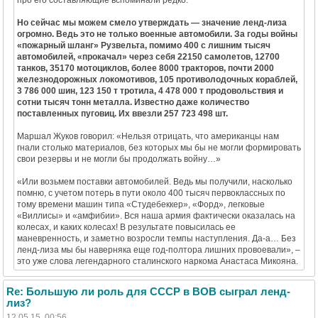
Но сейчас мы можем смело утверждать — значение ленд-лиза
огромно. Ведь это не только военные автомобили. За годы войны
«пожарный шланг» Рузвельта, помимо 400 с лишним тысяч
автомобилей, «прокачал» через себя 22150 самолетов, 12700
танков, 35170 мотоциклов, более 8000 тракторов, почти 2000
железнодорожных локомотивов, 105 противолодочных кораблей,
3 786 000 шин, 123 150 т тротила, 4 478 000 т продовольствия и
сотни тысяч тонн металла. Известно даже количество
поставленных пуговиц. Их ввезли 257 723 498 шт.
Маршал Жуков говорил: «Нельзя отрицать, что американцы нам
гнали столько материалов, без которых мы бы не могли формировать
свои резервы и не могли бы продолжать войну…»
«Или возьмем поставки автомобилей. Ведь мы получили, насколько
помню, с учетом потерь в пути около 400 тысяч первоклассных по
тому времени машин типа «Студебеккер», «Форд», легковые
«Виллисы» и «амфибии». Вся наша армия фактически оказалась на
колесах, и каких колесах! В результате повысилась ее
маневренность, и заметно возросли темпы наступления. Да-а… Без
ленд-лиза мы бы наверняка еще год-полтора лишних провоевали», –
это уже слова легендарного сталинского наркома Анастаса Микояна.
Re: Большую ли роль для СССР в ВОВ сыграл ленд-
лиз?
12.05.15, 00:56