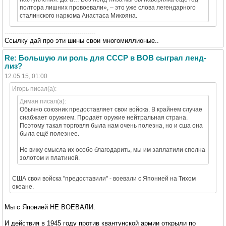
полтора лишних провоевали», – это уже слова легендарного
сталинского наркома Анастаса Микояна.
---------------------------------------------
Ссылку дай про эти шины свои многомиллионые..
Re: Большую ли роль для СССР в ВОВ сыграл ленд-
лиз?
12.05.15, 01:00
Игорь писал(а):
Диман писал(а):
Обычно союзник предоставляет свои войска. В крайнем случае
снабжает оружием. Продаёт оружие нейтральная страна.
Поэтому такая торговля была нам очень полезна, но и сша она
была ещё полезнее.
Не вижу смысла их особо благодарить, мы им заплатили сполна
золотом и платиной.
CША свои войска "предоставили" - воевали с Японией на Тихом
океане.
Мы с Японией НЕ ВОЕВАЛИ.
И действия в 1945 году против квантунской армии открыли по