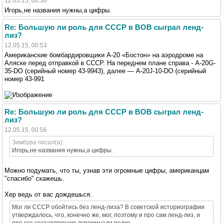
12.05.15, 00:50
Игорь,не названия нужны,а цифры.
Re: Большую ли роль для СССР в ВОВ сыграл ленд-
лиз?
12.05.15, 00:53
Американские бомбардировщики А-20 «Бостон» на аэродроме на
Аляске перед отправкой в СССР. На переднем плане справа - A-20G-
35-DO (серийный номер 43-9943), далее — A-20J-10-DO (серийный
номер 43-991
Re: Большую ли роль для СССР в ВОВ сыграл ленд-
лиз?
12.05.15, 00:56
Зимбура писал(а):
Игорь,не названия нужны,а цифры.
Можно подумать, что ты, узнав эти огромные цифры, американцам
"спасибо" скажешь.
Хер ведь от вас дождешься.
Мог ли СССР обойтись без ленд-лиза? В советской историографии
утверждалось, что, конечно же, мог, поэтому и про сам ленд-лиз, и
про его составляющие вспоминали редко.