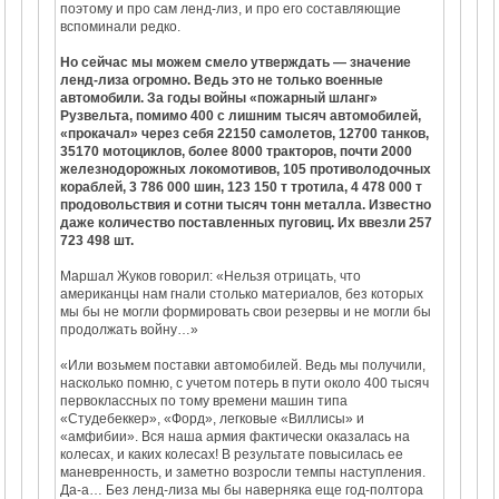
поэтому и про сам ленд-лиз, и про его составляющие
вспоминали редко.
Но сейчас мы можем смело утверждать — значение
ленд-лиза огромно. Ведь это не только военные
автомобили. За годы войны «пожарный шланг»
Рузвельта, помимо 400 с лишним тысяч автомобилей,
«прокачал» через себя 22150 самолетов, 12700 танков,
35170 мотоциклов, более 8000 тракторов, почти 2000
железнодорожных локомотивов, 105 противолодочных
кораблей, 3 786 000 шин, 123 150 т тротила, 4 478 000 т
продовольствия и сотни тысяч тонн металла. Известно
даже количество поставленных пуговиц. Их ввезли 257
723 498 шт.
Маршал Жуков говорил: «Нельзя отрицать, что
американцы нам гнали столько материалов, без которых
мы бы не могли формировать свои резервы и не могли бы
продолжать войну…»
«Или возьмем поставки автомобилей. Ведь мы получили,
насколько помню, с учетом потерь в пути около 400 тысяч
первоклассных по тому времени машин типа
«Студебеккер», «Форд», легковые «Виллисы» и
«амфибии». Вся наша армия фактически оказалась на
колесах, и каких колесах! В результате повысилась ее
маневренность, и заметно возросли темпы наступления.
Да-а… Без ленд-лиза мы бы наверняка еще год-полтора