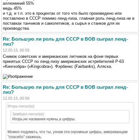
аллюминий 55%
медь 45%
и т.д. и т.п. это в процентах от того что было произведено или
поставлено в СССР помимо ленд-лиза. главная роль ленд-лиза не в
поставках танчиков и самолетиков, а сырья и станков для их
производства.
Re: Большую ли роль для СССР в ВОВ сыграл ленд-
лиз?
12.05.15, 00:59
Снимок советских и американских летчиков на фоне первых
принятых СССР по ленд-лизу американских истребителей P-63
«Кингкобра» («Kingcobra»). Фэрбенкс (Fairbanks), Аляска.
Re: Большую ли роль для СССР в ВОВ сыграл ленд-
лиз?
12.05.15, 00:59
Игорь писал(а):
Зимбура писал(а):
Игорь,не названия нужны,а цифры.
Можно подумать, что ты, узнав эти огромные цифры, американцам
"спасибо" скажешь.