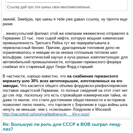
---------------------------------------------
Ссылку дай про эти шины свои многомиллионые..
звиняй, Зимбура, про шины я тебе уже давал ссылку, ну прочти еще
разик:
.. венесуэльский филиал этой же компании ежемесячно отправлял в
Германию 13 тыс. тонн сырой нефти, которую мощная химическая
промышленность Третьего Рейха тут же перерабатывала в
первоклассный бензин. Причем, драгоценным топливом дело не
ограничивалось и немцам из-за океана сплошным потоком шел
вольфрам, синтетический каучук и куча разных комплектующих для
автомобильной промышленности, которыми германского фюрера
снабжал его старинный друг Генри Форд-старший.
В частности, хорошо известно, что
на снабжение германского
вермахту шло 30% всех автопокрышек, изготовленных на его
заводах.
Что касается общего объема фордовско-рокфеллеровских
поставок нацистской Германии, то полных сведений на этот счет нет
до сих пор, поскольку это есть строжайшая коммерческая тайна, но
даже то малое, что стало достоянием общественности и историков
позволяет легко понять, что торговля с Берлином в годы войны шла
ничуть не меньше, чем с «союзными» Лондоном и Москвой.
http://nacontrol.ru/istoriya/bednaya-le ... kh-v-sssr/
Re: Большую ли роль для СССР в ВОВ сыграл ленд-
лиз?