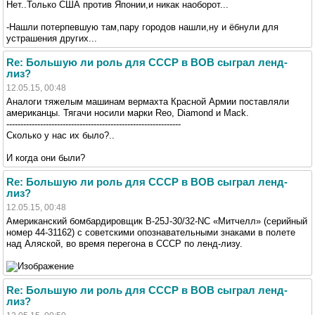
Нет..Только США против Японии,и никак наоборот...
-Нашли потерпевшую там,пару городов нашли,ну и ёбнули для
устрашения других...
Re: Большую ли роль для СССР в ВОВ сыграл ленд-
лиз?
12.05.15, 00:48
Аналоги тяжелым машинам вермахта Красной Армии поставляли
американцы. Тягачи носили марки Reo, Diamond и Mack.
--------------------------------------------------------------
Сколько у нас их было?..
И когда они были?
Re: Большую ли роль для СССР в ВОВ сыграл ленд-
лиз?
12.05.15, 00:48
Американский бомбардировщик B-25J-30/32-NC «Митчелл» (серийный
номер 44-31162) с советскими опознавательными знаками в полете
над Аляской, во время перегона в СССР по ленд-лизу.
Re: Большую ли роль для СССР в ВОВ сыграл ленд-
лиз?