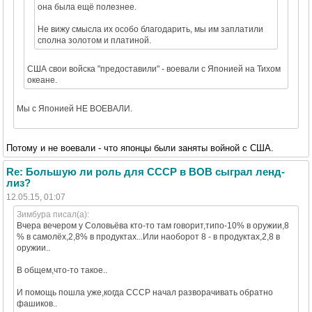
она была ещё полезнее.
Не вижу смысла их особо благодарить, мы им заплатили
сполна золотом и платиной.
CША свои войска "предоставили" - воевали с Японией на Тихом
океане.
Мы с Японией НЕ ВОЕВАЛИ.
Потому и не воевали - что японцы были заняты войной с США.
Re: Большую ли роль для СССР в ВОВ сыграл ленд-
лиз?
12.05.15, 01:07
Зимбура писал(а):
Вчера вечером у Соловьёва кто-то там говорит,типо-10% в оружии,8
% в самолёх,2,8% в продуктах...Или наоборот 8 - в продуктах,2,8 в
оружии..
В общем,что-то такое..
И помощь пошла уже,когда СССР начал разворачивать обратно
фашиков..