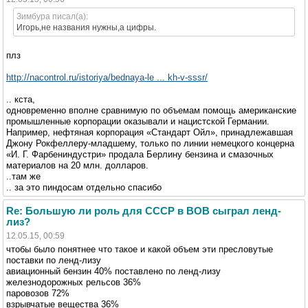
Зимбура писал(а):
Игорь,не названия нужны,а цифры.
плз
http://nacontrol.ru/istoriya/bednaya-le ... kh-v-sssr/
.. кста,
одновременно вполне сравнимую по объемам помощь американские
промышленные корпорации оказывали и нацистской Германии.
Например, нефтяная корпорация «Стандарт Ойл», принадлежавшая
Джону Рокфеллеру-младшему, только по линии немецкого концерна
«И. Г. Фарбениндустри» продала Берлину бензина и смазочных
материалов на 20 млн. долларов.
..там же
.. за это пиндосам отдельно спасибо
Re: Большую ли роль для СССР в ВОВ сыграл ленд-
лиз?
12.05.15, 00:59
чтобы было понятнее что такое и какой объем эти пресловутые
поставки по ленд-лизу
авиационный бензин 40% поставлено по ленд-лизу
железнодорожных рельсов 36%
паровозов 72%
взрывчатые вещества 36%