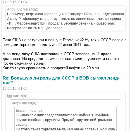
12.05.15, 01:04
Andy_CZ писал(а):
Например, нефтяная корпорация «Стандарт Ойл», принадлежавшая
Джону Рокфеллеру-младшему, только по линии немецкого концерна
«И. Г. Фарбениндустри» продала Берлину бензина и смазочных
материалов на 20 млн. долларов.
Пока США не вступили в войну с Германией? Ну так и СССР вовсю с
немцами торговал - вплоть до 22 июня 1941 года.
А по ленд-лизу США поставили в СССР товаров на 11 ярдов
долларов. Не продали - а именно поставили, с условием оплаты
после окончания войны.
Как-то глупо сравнивать с продажей нефти на 20 млн.
Re: Большую ли роль для СССР в ВОВ сыграл ленд-
лиз?
12.05.15, 01:06
igg писал(а):
Игорь писал(а):
Диман писал(а):
Обычно союзник предоставляет свои войска. В крайнем
случае снабжает оружием. Продаёт оружие нейтральная
страна.
Поэтому такая торговля была нам очень полезна, но и сша