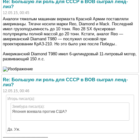
Re: Большую ли роль для СССР в ВОВ сыграл ленд-
лиз?
12.05.15, 00:45
Аналоги тяжелым машинам вермахта Красной Армии поставляли
американцы. Тягачи носили марки Reo, Diamond и Mack. Последний
имел грузоподъемность до 10 тонн. Reo 28 SX буксировал
полуприцепы полной массой до 20 тонн. Кстати, аналог Reo —
американский Diamand T980 — послужил основой при
проектировании КрАЗ-210. Но это было уже после Победы..
Американский Diamond T980 имел 6-цилиндровый 11-литровый мотор,
развивающий 150 л.с.
Re: Большую ли роль для СССР в ВОВ сыграл ленд-
лиз?
12.05.15, 00:46
Игорь писал(а):
Зимбура писал(а):
Япония воевала против США?
Да. Уж.
------------------------------------