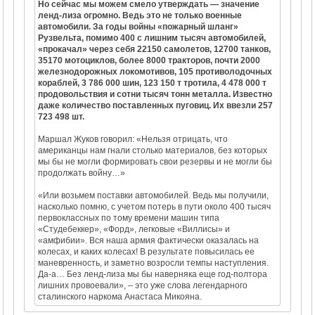
Но сейчас мы можем смело утверждать — значение
ленд-лиза огромно. Ведь это не только военные
автомобили. За годы войны «пожарный шланг»
Рузвельта, помимо 400 с лишним тысяч автомобилей,
«прокачал» через себя 22150 самолетов, 12700 танков,
35170 мотоциклов, более 8000 тракторов, почти 2000
железнодорожных локомотивов, 105 противолодочных
кораблей, 3 786 000 шин, 123 150 т тротила, 4 478 000 т
продовольствия и сотни тысяч тонн металла. Известно
даже количество поставленных пуговиц. Их ввезли 257
723 498 шт.
Маршал Жуков говорил: «Нельзя отрицать, что
американцы нам гнали столько материалов, без которых
мы бы не могли формировать свои резервы и не могли бы
продолжать войну…»
«Или возьмем поставки автомобилей. Ведь мы получили,
насколько помню, с учетом потерь в пути около 400 тысяч
первоклассных по тому времени машин типа
«Студебеккер», «Форд», легковые «Виллисы» и
«амфибии». Вся наша армия фактически оказалась на
колесах, и каких колесах! В результате повысилась ее
маневренность, и заметно возросли темпы наступления.
Да-а… Без ленд-лиза мы бы наверняка еще год-полтора
лишних провоевали», – это уже слова легендарного
сталинского наркома Анастаса Микояна.