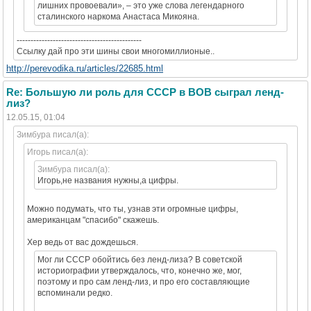
лишних провоевали», – это уже слова легендарного
сталинского наркома Анастаса Микояна.
---------------------------------------------
Ссылку дай про эти шины свои многомиллионые..
http://perevodika.ru/articles/22685.html
Re: Большую ли роль для СССР в ВОВ сыграл ленд-
лиз?
12.05.15, 01:04
Зимбура писал(а):
Игорь писал(а):
Зимбура писал(а):
Игорь,не названия нужны,а цифры.
Можно подумать, что ты, узнав эти огромные цифры,
американцам "спасибо" скажешь.
Хер ведь от вас дождешься.
Мог ли СССР обойтись без ленд-лиза? В советской
историографии утверждалось, что, конечно же, мог,
поэтому и про сам ленд-лиз, и про его составляющие
вспоминали редко.