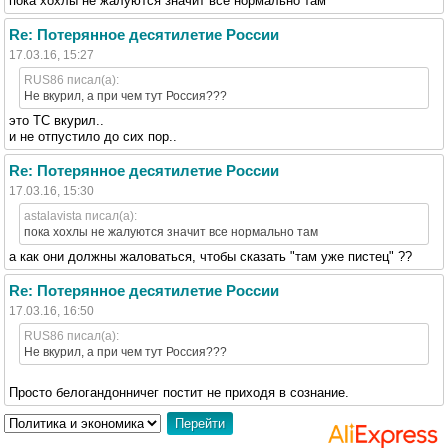
пока хохлы не жалуются значит все нормально там
Re: Потерянное десятилетие России
17.03.16, 15:27
RUS86 писал(а):
Не вкурил, а при чем тут Россия???
это ТС вкурил..
и не отпустило до сих пор..
Re: Потерянное десятилетие России
17.03.16, 15:30
astalavista писал(а):
пока хохлы не жалуются значит все нормально там
а как они должны жаловаться, чтобы сказать "там уже пистец" ??
Re: Потерянное десятилетие России
17.03.16, 16:50
RUS86 писал(а):
Не вкурил, а при чем тут Россия???
Просто белогандонничег постит не приходя в сознание.