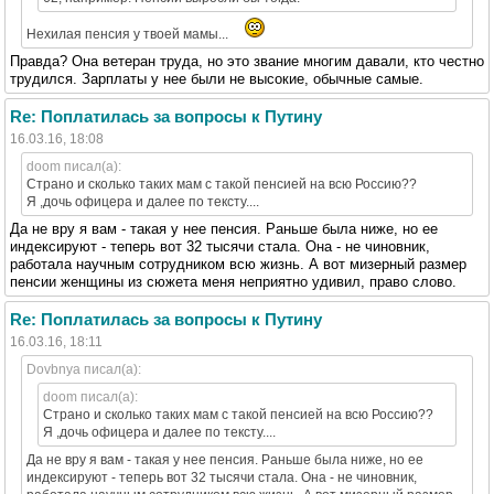
Нехилая пенсия у твоей мамы...
Правда? Она ветеран труда, но это звание многим давали, кто честно
трудился. Зарплаты у нее были не высокие, обычные самые.
Re: Поплатилась за вопросы к Путину
16.03.16, 18:08
doom писал(а):
Страно и сколько таких мам с такой пенсией на всю Россию??
Я ,дочь офицера и далее по тексту....
Да не вру я вам - такая у нее пенсия. Раньше была ниже, но ее
индексируют - теперь вот 32 тысячи стала. Она - не чиновник,
работала научным сотрудником всю жизнь. А вот мизерный размер
пенсии женщины из сюжета меня неприятно удивил, право слово.
Re: Поплатилась за вопросы к Путину
16.03.16, 18:11
Dovbnya писал(а):
doom писал(а):
Страно и сколько таких мам с такой пенсией на всю Россию??
Я ,дочь офицера и далее по тексту....
Да не вру я вам - такая у нее пенсия. Раньше была ниже, но ее
индексируют - теперь вот 32 тысячи стала. Она - не чиновник,