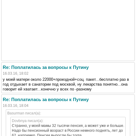
Re: Поплатилась за вопросы к Путину
16.03.16, 18:02
у моей матери около 22000+проездной+соц. пакет...бесплатно раз в
год отдыхает в санатории под москвой, ну лекарства понятно...она
говорит ей хватает...конечно у всех по -разному
Re: Поплатилась за вопросы к Путину
16.03.16, 18:04
Basurman писал(а):
Dovbnya писал(а):
Странно, у моей мамы 32 тысячи пенсия, а может уже и больше.
Надо бы пенсионный возраст в России немного поднять, лет до
62, например. Пенсии выросли бы тогда.