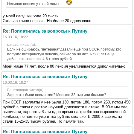
Нехилая пенсия у твоей мамы...
у моей бабушки боле 20 тысяч.
Сколько точно не знаю. Но более 20 однозначно.
Re: Поплатилась за вопросы к Путину
16.03.16, 18:22
parasol писал(а):
Если не ошибаюсь, "ветерана" давали ещё при СССР, поэтому, кто
получил ветеранскую пенсию, сейчас за 80 лет. А с 80 лет ещё
добавляют к пенсии 4-6 тысяч рублей.
Моей маме 77 лет, после 80 пенсия увеличивается дополнительно.
Re: Поплатилась за вопросы к Путину
16.03.16, 18:27
Бенелявдов писал(а):
Зарплаты были невысокие? Меньше 32 тыр или больше?
При СССР зарплаты у нее были 130, потом 180, потом 250, потом 450
рублей в связи с ростом научной должности и стажа. В 90-х мы еле
выживали, зарплаты были одно время на три батона сырокопченой
колбасы, не помню уже в тех рублях сколько. В 2000-х зарплаты
стали 15-25-35 тысяч рублей. По памяти так.
Re: Поплатилась за вопросы к Путину