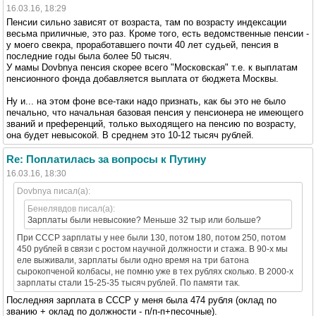
16.03.16, 18:29
Пенсии сильно зависят от возраста, там по возрасту индексации
весьма приличные, это раз. Кроме того, есть ведомственные пенсии -
у моего свекра, проработавшего почти 40 лет судьей, пенсия в
последние годы была более 50 тысяч.
У мамы Dovbnya пенсия скорее всего "Московская" т.е. к выплатам
пенсионного фонда добавляется выплата от бюджета Москвы.
Ну и... на этом фоне все-таки надо признать, как бы это не было
печально, что начальная базовая пенсия у пенсионера не имеющего
званий и преференций, только выходящего на пенсию по возрасту,
она будет невысокой. В среднем это 10-12 тысяч рублей.
Re: Поплатилась за вопросы к Путину
16.03.16, 18:30
Dovbnya писал(а):
Бенелявдов писал(а):
Зарплаты были невысокие? Меньше 32 тыр или больше?
При СССР зарплаты у нее были 130, потом 180, потом 250, потом
450 рублей в связи с ростом научной должности и стажа. В 90-х мы
еле выживали, зарплаты были одно время на три батона
сырокопченой колбасы, не помню уже в тех рублях сколько. В 2000-х
зарплаты стали 15-25-35 тысяч рублей. По памяти так.
Последняя зарплата в СССР у меня была 474 рубля (оклад по
званию + оклад по должности - п/п-п+песочные).