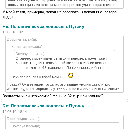
работала научным сотрудником всю жизнь. А вот мизерный размер
пенсии женщины из сюжета меня неприятно удивил, право слово.
У моей тётки, примерно, такая же зарплата - блокадница, ветеран
труда.
Re: Поплатилась за вопросы к Путину
16.03.16, 18:11
Dovbnya писал(а):
Basurman писал(а):
Dovbnya писал(а):
Странно, у моей мамы 32 тысячи пенсия, а может уже и
больше. Надо бы пенсионный возраст в России немного
поднять, лет до 62, например. Пенсии выросли бы тогда.
Нехилая пенсия у твоей мамы...
Правда? Она ветеран труда, но это звание многим давали, кто
честно трудился. Зарплаты у нее были не высокие, обычные самые.
Зарплаты были невысокие? Меньше 32 тыр или больше?
Re: Поплатилась за вопросы к Путину
16.03.16, 18:14
Бенелявдов писал(а):
Dovbnya писал(а):