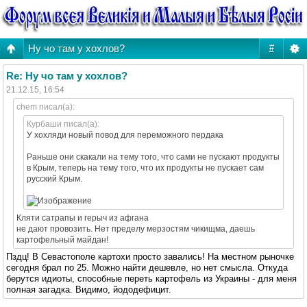
Ну чо там у хохлов?
#
Re: Ну чо там у хохлов?
21.12.15, 16:54
chem писал(а):
Курбаши писал(а):
У хохляди новый повод для переможного пердака
Раньше они скакали на тему того, что сами не пускают продукты
в Крым, теперь на тему того, что их продукты не пускает сам
русский Крым.
Кляти сатрапы и герыч из афгана
не дают провозить. Нет пределу мерзостям чикищма, даешь
картофельный майдан!
Пздц! В Севастополе картохи просто завались! На местном рыночке
сегодня брал по 25. Можно найти дешевле, но нет смысла. Откуда
берутся идиоты, способные переть картофель из Украины - для меня
полная загадка. Видимо, йододефицит.