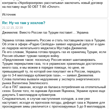
контракта «Укроборонпром» рассчитывал заключить новый договор
на поставку еще 50 ОБТ Т-84 «Оплот».
Источник
Re: Ну чо там у хохлов?
21.12.15, 22:39
Джемилев: Вместо России газ Турции поставит… Украина
Украина готова заменить Россию и стать поставщиком газа в Турцию.
Об этом в эфире «Радио Свобода» заявил народный депутат и один
из лидеров нелегального меджлиса Мустафа Джемилев.
По его словам, Украина готова продать газ из хранилищ Турции, если
Россия объявит туркам газовую войну.
«Предложение такое: поскольку Россия может шантажировать
Турцию перекрытием газа, то в украинских хранилищах достаточно
много газа, и мы можем в порядке помощи, по цене, не
превышающей ту, по которой они покупают ее в России, передать
где-то 3-4 миллиарда кубометров газа», — заявил Джемилев.
Слова политика вызвали недоумение у эксперта энергетического
рынка Валентина Землянского.
«Газ в ПХГ закачан, исходя из баланса потребления на отопительный
сезон. Более того, по оценкам Арсения Яценюка, Украине нужно еще
докупить 5 миллиардов кубометров.
Следовательно, в случае наступления холодов, а они уже
наступают, исходя из прогнозов погоды, дефицит газа в Украине для
прохождения зимы увеличится с прогнозируемых 5 до 9 миллиардов.