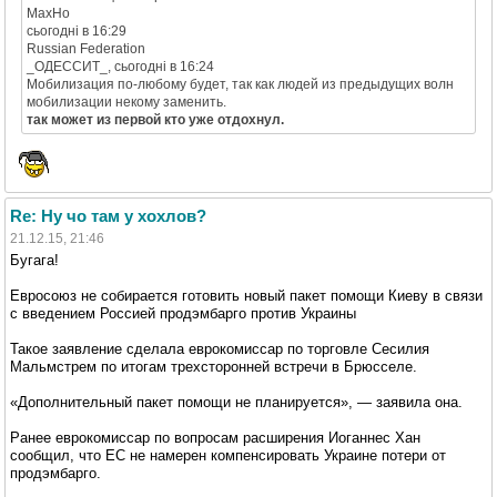
MaxHo
cьогодні в 16:29
Russian Federation
_ОДЕССИТ_, cьогодні в 16:24
Мобилизация по-любому будет, так как людей из предыдущих волн
мобилизации некому заменить.
так может из первой кто уже отдохнул.
Re: Ну чо там у хохлов?
21.12.15, 21:46
Бугага!
Евросоюз не собирается готовить новый пакет помощи Киеву в связи
с введением Россией продэмбарго против Украины
Такое заявление сделала еврокомиссар по торговле Сесилия
Мальмстрем по итогам трехсторонней встречи в Брюсселе.
«Дополнительный пакет помощи не планируется», — заявила она.
Ранее еврокомиссар по вопросам расширения Иоганнес Хан
сообщил, что ЕС не намерен компенсировать Украине потери от
продэмбарго.