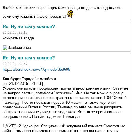
Любой каклятский ныряльщик может ваще не дышать под водой,
если ему камень на шею повесить!
Re: Ну чо там у хохлов?
21.12.15, 22:18
конкретная зрада
Re: Ну чо там у хохлов?
21.12.15, 22:37
http://aftershock.news/?q=node/358695
Как будет "зрада" по-тайски
пн, 21/12/2015 - 21:13 |
Украинские власти продолжают изучать иностранные языки. Отвечая
на вопрос статьи, получаем "การทรยศ". Именно так можно вкратце
охарактеризовать разрыв контракта на поставку танков Т-84 "Оплот"
Таиланду. После поставки первых 10 машин, а также изучения
предложений Китая и России, Таиланд принял решение разорвать
контракт по причине диких его задержек. Вот такое оригинальное
поздравление с Новым Годом из Таиланда.
ЦАМТО, 21 декабря. Специальный закупочный комитет Сухопутных
войск Таиланда в рамках проводимого тендера направил группу