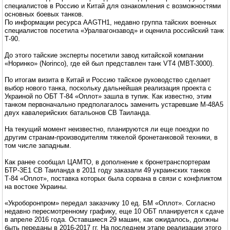
специалистов в Россию и Китай для ознакомления с возможностями
основных боевых танков.
По информации ресурса AAGTH1, недавно группа тайских военных
специалистов посетила «Уралвагонзавод» и оценила российский танк
Т-90.
До этого тайские эксперты посетили завод китайской компании
«Норинко» (Norinco), где ей был представлен танк VT4 (MBT-3000).
По итогам визита в Китай и Россию тайское руководство сделает
выбор нового танка, поскольку дальнейшая реализация проекта с
Украиной по ОБТ Т-84 «Оплот» зашла в тупик. Как известно, этим
танком первоначально предполагалось заменить устаревшие M-48A5
двух кавалерийских батальонов СВ Таиланда.
На текущий момент неизвестно, планируются ли еще поездки по
другим странам-производителям тяжелой бронетанковой техники, в
том числе западным.
Как ранее сообщал ЦАМТО, в дополнение к бронетранспортерам
БТР-3E1 СВ Таиланда в 2011 году заказали 49 украинских танков
Т-84 «Оплот», поставка которых была сорвана в связи с конфликтом
на востоке Украины.
«Укроборонпром» передал заказчику 10 ед. БМ «Оплот». Согласно
недавно пересмотренному графику, еще 10 ОБТ планируется к сдаче
в апреле 2016 года. Оставшиеся 29 машин, как ожидалось, должны
быть переданы в 2016-2017 гг. На последнем этапе реализации этого