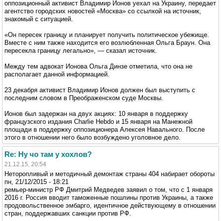
оппозиционный активист Владимир Ионов уехал на Украину, передает
агентство городских новостей «Москва» со ссылкой на источник,
знакомый с ситуацией.
«Он пересек границу и планирует получить политическое убежище.
Вместе с ним также находится его возлюбленная Ольга Браун. Она
пересекла границу легально», — сказал источник.
Между тем адвокат Ионова Ольга Динзе отметила, что она не
располагает данной информацией.
23 декабря активист Владимир Ионов должен был выступить с
последним словом в Преображенском суде Москвы.
Ионов был задержан на двух акциях: 10 января в поддержку
французского издания Charlie Hebdo и 15 января на Манежной
площади в поддержку оппозиционера Алексея Навального. После
этого в отношении него было возбуждено уголовное дело.
Re: Ну чо там у хохлов?
21.12.15, 20:54
Неторопливый и методичный демонтаж страны 404 набирает обороты
пн, 21/12/2015 - 18:21
ремьер-министр РФ Дмитрий Медведев заявил о том, что с 1 января
2016 г. Россия вводит таможенные пошлины против Украины, а также
продовольственное эмбарго, идентичное действующему в отношении
стран, поддержавших санкции против РФ.