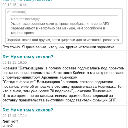
09.12.15, 16:44
v0i писал(а):
Nemiroff писал(а):
Украинские военные даже во время пребывания в зоне АТО
зарабатывают в несколько раз меньше, чем российские в
мирное время.
Зарабатывают они другим, а эти циферки для отчетности, разве что.
Это точно. Я даже забыл, что у них другие источники заработка
Re: Ну чо там у хохлов?
09.12.15, 16:55
Фракция "Батькивщина" в полном составе подписалась под проектом
постановления парламента об отставке Кабинета министров во главе
с премьер-министром Арсением Яценюком.
"Сегодня фракция" Батькивщина "в полном составе подписала
постановление об отправке в отставку правительства Яценюка... То,
что я знаю, там уже более 70 подписей", - сказала Тимошенко.
В то же время, по ее словам, инициаторами сбора подписей за
отставку правительства выступили представители фракции БПП.
Re: Ну чо там у хохлов?
09.12.15, 17:14
Nemiroff
и шо?