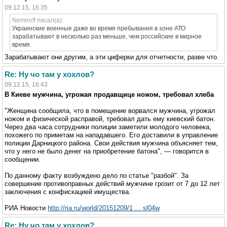
09.12.15, 16:35
Nemiroff писал(а):
Украинские военные даже во время пребывания в зоне АТО
зарабатывают в несколько раз меньше, чем российские в мирное
время.
Зарабатывают они другим, а эти циферки для отчетности, разве что.
Re: Ну чо там у хохлов?
09.12.15, 16:43
В Киеве мужчина, угрожая продавщице ножом, требовал хлеба
"Женщина сообщила, что в помещение ворвался мужчина, угрожал
ножом и физической расправой, требовал дать ему киевский батон.
Через два часа сотрудники полиции заметили молодого человека,
похожего по приметам на нападавшего. Его доставили в управление
полиции Дарницкого района. Свои действия мужчина объясняет тем,
что у него не было денег на приобретение батона", — говорится в
сообщении.
По данному факту возбуждено дело по статье "разбой". За
совершение противоправных действий мужчине грозит от 7 до 12 лет
заключения с конфискацией имущества.
РИА Новости
http://ria.ru/world/20151209/1 ... sl04w
Re: Ну чо там у хохлов?