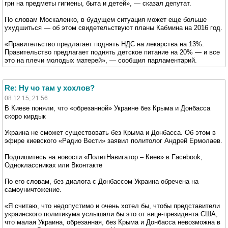
грн на предметы гигиены, быта и детей», — сказал депутат.
По словам Москаленко, в будущем ситуация может еще больше
ухудшиться — об этом свидетельствуют планы Кабмина на 2016 год.
«Правительство предлагает поднять НДС на лекарства на 13%.
Правительство предлагает поднять детское питание на 20% — и все
это на плечи молодых матерей», — сообщил парламентарий.
Re: Ну чо там у хохлов?
08.12.15, 21:56
В Киеве поняли, что «обрезанной» Украине без Крыма и Донбасса
скоро кирдык
Украина не сможет существовать без Крыма и Донбасса. Об этом в
эфире киевского «Радио Вести» заявил политолог Андрей Ермолаев.
Подпишитесь на новости «ПолитНавигатор – Киев» в Facebook,
Одноклассниках или Вконтакте
По его словам, без диалога с Донбассом Украина обречена на
самоуничтожение.
«Я считаю, что недопустимо и очень хотел бы, чтобы представители
украинского политикума услышали бы это от вице-президента США,
что малая Украина, обрезанная, без Крыма и Донбасса невозможна в