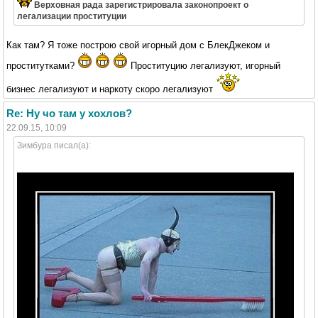
Верховная рада зарегистрировала законопроект о
легализации проституции
Как там? Я тоже построю свой игорный дом с БлекДжеком и
проститутками?
Проституцию легализуют, игорный
бизнес легализуют и наркоту скоро легализуют
Re: Ну чо там у хохлов?
22.09.15, 10:09
Зимбура писал(а):