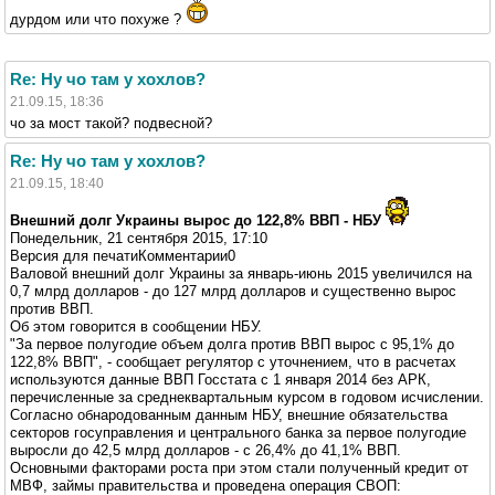
дурдом или что похуже ?
Re: Ну чо там у хохлов?
21.09.15, 18:36
чо за мост такой? подвесной?
Re: Ну чо там у хохлов?
21.09.15, 18:40
Внешний долг Украины вырос до 122,8% ВВП - НБУ
Понедельник, 21 сентября 2015, 17:10
Версия для печатиКомментарии0
Валовой внешний долг Украины за январь-июнь 2015 увеличился на
0,7 млрд долларов - до 127 млрд долларов и существенно вырос
против ВВП.
Об этом говорится в сообщении НБУ.
"За первое полугодие объем долга против ВВП вырос с 95,1% до
122,8% ВВП", - сообщает регулятор с уточнением, что в расчетах
используются данные ВВП Госстата с 1 января 2014 без АРК,
перечисленные за среднеквартальным курсом в годовом исчислении.
Согласно обнародованным данным НБУ, внешние обязательства
секторов госуправления и центрального банка за первое полугодие
выросли до 42,5 млрд долларов - с 26,4% до 41,1% ВВП.
Основными факторами роста при этом стали полученный кредит от
МВФ, займы правительства и проведена операция СВОП: