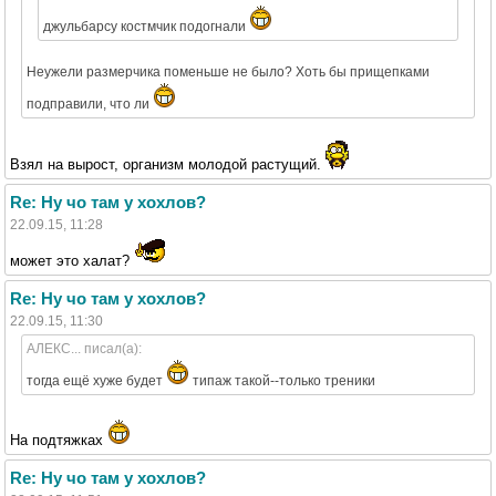
джульбарсу костмчик подогнали
Неужели размерчика поменьше не было? Хоть бы прищепками
подправили, что ли
Взял на вырост, организм молодой растущий.
Re: Ну чо там у хохлов?
22.09.15, 11:28
может это халат?
Re: Ну чо там у хохлов?
22.09.15, 11:30
АЛЕКС... писал(а):
тогда ещё хуже будет
типаж такой--только треники
На подтяжках
Re: Ну чо там у хохлов?