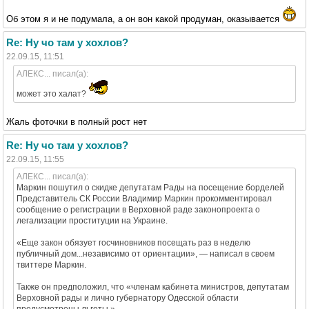
Об этом я и не подумала, а он вон какой продуман, оказывается
Re: Ну чо там у хохлов?
22.09.15, 11:51
АЛЕКС... писал(а):
может это халат?
Жаль фоточки в полный рост нет
Re: Ну чо там у хохлов?
22.09.15, 11:55
АЛЕКС... писал(а):
Маркин пошутил о скидке депутатам Рады на посещение борделей
Представитель СК России Владимир Маркин прокомментировал
сообщение о регистрации в Верховной раде законопроекта о
легализации проституции на Украине.
«Еще закон обязует госчиновников посещать раз в неделю
публичный дом...независимо от ориентации», — написал в своем
твиттере Маркин.
Также он предположил, что «членам кабинета министров, депутатам
Верховной рады и лично губернатору Одесской области