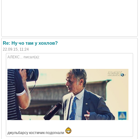
Re: Ну чо там у хохлов?
22.09.15, 11:24
АЛЕКС... писал(а):
джульбарсу костмчик подогнали