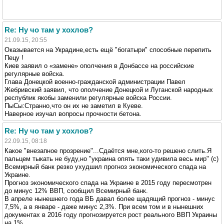
Re: Ну чо там у хохлов?
21.09.15, 20:55
Оказывается на Украдине,есть ещё "богатыри" способные перепить
Пецу !
Киев заявил о «замене» ополчения в Донбассе на российские
регулярные войска.
Глава Донецкой военно-гражданской администрации Павел
Жебривский заявил, что ополчение Донецкой и Луганской народных
республик якобы заменили регулярные войска России.
ПыСы:Странно,что он их не заметил в Куеве.
Наверное изучал вопросы прочности бетона.
Re: Ну чо там у хохлов?
22.09.15, 08:18
Какое "внезапное прозрение"...Сдаётся мне,кого-то решено слить.Я
пальцем тыкать не буду,но "украина опять таки удивила весь мир" (с)
Всемирный банк резко ухудшил прогноз экономического спада на
Украине.
Прогноз экономического спада на Украине в 2015 году пересмотрен
до минус 12% ВВП, сообщил Всемирный банк.
В апреле нынешнего года ВБ давал более щадящий прогноз - минус
7,5%, а в январе - даже минус 2,3%. При всем том и в нынешних
документах в 2016 году прогнозируется рост реального ВВП Украины
на 1%.