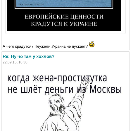
А чего крадутся? Неужели Украина не пускает?
Re: Ну чо там у хохлов?
22.09.15, 10:30