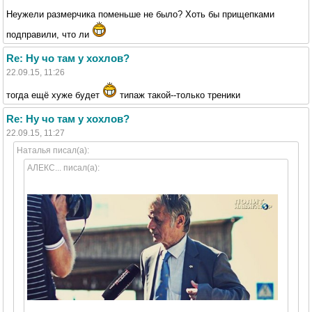
Неужели размерчика поменьше не было? Хоть бы прищепками
подправили, что ли
Re: Ну чо там у хохлов?
22.09.15, 11:26
тогда ещё хуже будет
типаж такой--только треники
Re: Ну чо там у хохлов?
22.09.15, 11:27
Наталья писал(а):
АЛЕКС... писал(а):