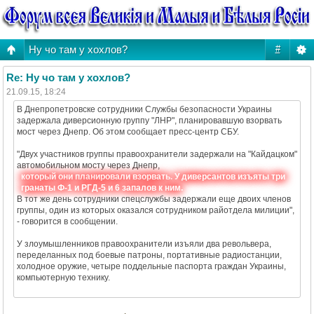
Ну чо там у хохлов?
#
Re: Ну чо там у хохлов?
21.09.15, 18:24
В Днепропетровске сотрудники Службы безопасности Украины
задержала диверсионную группу "ЛНР", планировавшую взорвать
мост через Днепр. Об этом сообщает пресс-центр СБУ.
"Двух участников группы правоохранители задержали на "Кайдацком"
автомобильном мосту через Днепр,
который они планировали взорвать. У диверсантов изъяты три
гранаты Ф-1 и РГД-5 и 6 запалов к ним.
В тот же день сотрудники спецслужбы задержали еще двоих членов
группы, один из которых оказался сотрудником райотдела милиции",
- говорится в сообщении.
У злоумышленников правоохранители изъяли два револьвера,
переделанных под боевые патроны, портативные радиостанции,
холодное оружие, четыре поддельные паспорта граждан Украины,
компьютерную технику.