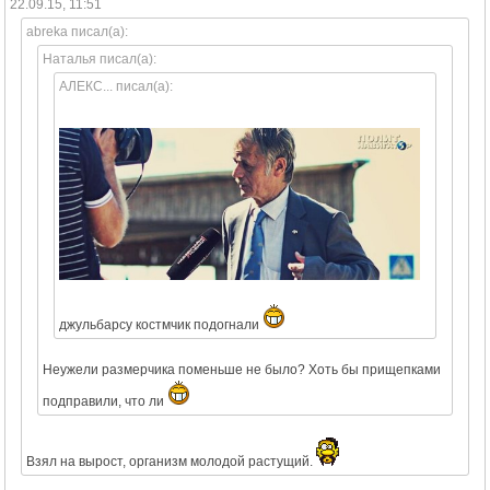
22.09.15, 11:51
abreka писал(а):
Наталья писал(а):
АЛЕКС... писал(а):
джульбарсу костмчик подогнали
Неужели размерчика поменьше не было? Хоть бы прищепками
подправили, что ли
Взял на вырост, организм молодой растущий.