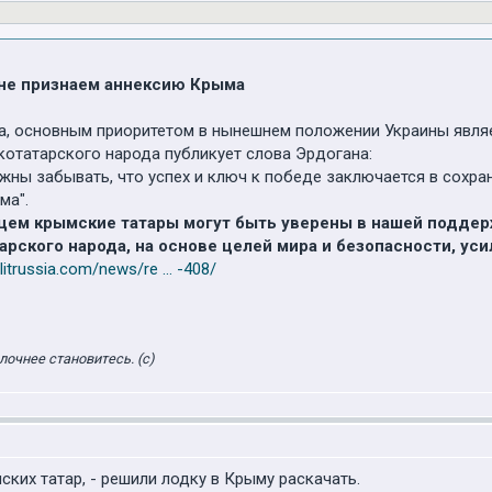
 не признаем аннексию Крыма
а, основным приоритетом в нынешнем положении Украины являет
татарского народа публикует слова Эрдогана:
жны забывать, что успех и ключ к победе заключается в сохране
ма".
дущем крымские татары могут быть уверены в нашей подде
рского народа, на основе целей мира и безопасности, уси
olitrussia.com/news/re ... -408/
лочнее становитесь. (с)
ских татар, - решили лодку в Крыму раскачать.