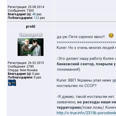
Регистрация: 25.08.2014
Сообщения: 7360
Благодарил (а):
48
раз.
Поблагодарили:
122
раз.
prokl
Завсегдатай
да уж-Петя охренел явно!!
>>>>>>>>>>>>>>>>>>>>>>>>>>>>
Kurier: Но у очень многих люде
-Это делает нашу работу более 
Регистрация: 26.02.2015
банковский сектор, покрыли 
Сообщения: 2785
понимания
!).
Откуда: New Nэньka
Благодарил (а):
0 раз.
Поблагодарили:
0 раз.
Kurier: ВВП Украины упал ниже 
ностальгию по СССР?
-Я думаю, такой ностальгии нет
захвачено,
но расходы наши н
территориях
(тоже ложь)
. Коне
http://x-true.info/23156-poroshen