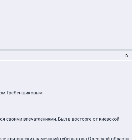
сом Гребенщиковым.
лся своими впечатлениями. Был в восторге от киевской
сле критических замечаний губернатора Одесской области