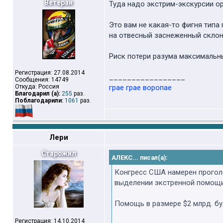
Ветеран
Туда надо экстрим-экскурсии о
Это вам не какая-то фигня типа
на отвесный заснеженный склон,
Риск потери разума максимальн
Регистрация: 27.08.2014
_________________
Сообщения: 14749
Откуда: Россия
грае грае воропае
Благодарил (а):
255
раз.
Поблагодарили:
1061
раз.
Лери
Старожил
АЛЕКС... писал(а):
Конгресс США намерен прогол
выделении экстренной помощи
Помощь в размере $2 млрд. бу
Регистрация: 14.10.2014