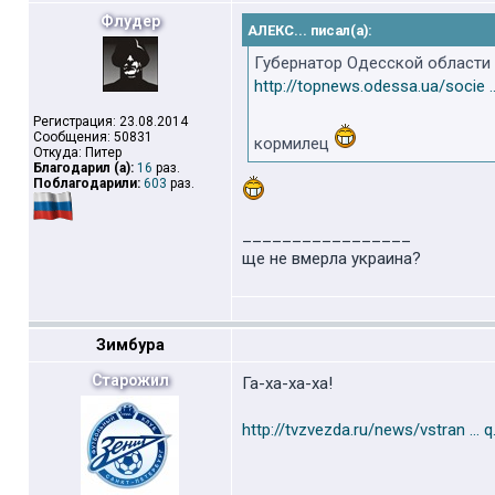
Флудер
АЛЕКС... писал(а):
Губернатор Одесской области
http://topnews.odessa.ua/socie ..
Регистрация: 23.08.2014
Сообщения: 50831
кормилец
Откуда: Питер
Благодарил (а):
16
раз.
Поблагодарили:
603
раз.
_________________
ще не вмерла украина?
Зимбура
Старожил
Га-ха-ха-ха!
http://tvzvezda.ru/news/vstran ... 