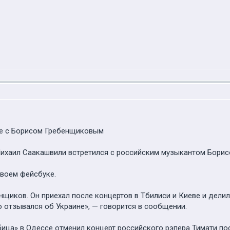
се с Борисом Гребенщиковым
Михаил Саакашвили встретился с российским музыкантом Бори
своем фейсбуке.
енщиков. Он приехал после концертов в Тбилиси и Киеве и дели
о отзывался об Украине», — говорится в сообщении.
бица» в Одессе отменил концерт российского рэпера Тимати по