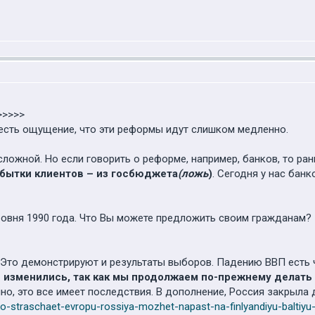
>>>>>
й есть ощущение, что эти реформы идут слишком медленно.
сложной. Но если говорить о реформе, например, банков, то р
убытки клиентов – из госбюджета
(ложь
)
. Сегодня у нас бан
уровня 1990 года. Что Вы можете предложить своим гражданам? 
. Это демонстрируют и результаты выборов. Падению ВВП есть
е изменились, так как мы продолжаем по-прежнему делат
чно, это все имеет последствия. В дополнение, Россия закрыла 
ko-straschaet-evropu-rossiya-mozhet-napast-na-finlyandiyu-baltiyu