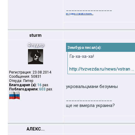
_________________
не суди,но старайся понять..
sturm
Флудер
Зимбура писал(а):
Га-ха-ха-ха!
http://tvzvezda.ru/news/vstran ...
Регистрация: 23.08.2014
Сообщения: 50831
Откуда: Питер
Благодарил (а):
16
раз.
укровальцмани безумны
Поблагодарили:
603
раз.
_________________
ще не вмерла украина?
АЛЕКС...