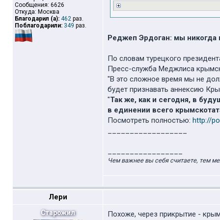
Сообщения: 6626
Откуда: Москва
Благодарил (а):
462
раз.
Поблагодарили:
349
раз.
Реджеп Эрдоган: мы никогда
По словам турецкого президент
Пресс-служба Меджлиса крымско
"В это сложное время мы не дол
будет признавать аннексию Кры
"
Так же, как и сегодня, в бу
в единении всего крымскотата
Посмотреть полностью:
http://p
__________________
_________________
Чем важнее вы себя считаете, тем ме
Лери
Старожил
Похоже, через прикрытие - крым