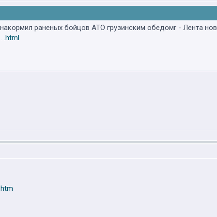
 накормил раненых бойцов АТО грузинским обедомr - Лента но
. .html
q.htm