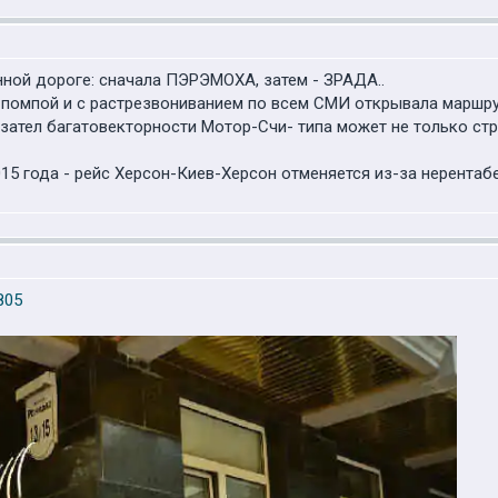
нной дороге: сначала ПЭРЭМОХА, затем - ЗРАДА..
с помпой и с растрезвониванием по всем СМИ открывала маршр
азател багатовекторности Мотор-Счи- типа может не только стр
2015 года - рейс Херсон-Киев-Херсон отменяется из-за нерентаб
9805