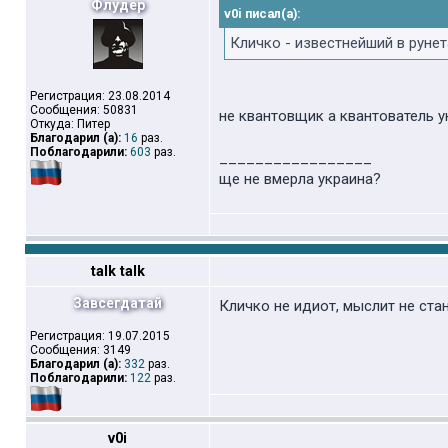
Флудер
v0i писал(а):
Кличко - известнейший в рунет
Регистрация: 23.08.2014
Сообщения: 50831
не квантовщик а квантователь 
Откуда: Питер
Благодарил (а):
16
раз.
Поблагодарили:
603
раз.
_________________
ще не вмерла украина?
talk talk
Завсегдатай
Кличко не идиот, мыслит не ста
Регистрация: 19.07.2015
Сообщения: 3149
Благодарил (а):
332
раз.
Поблагодарили:
122
раз.
v0i