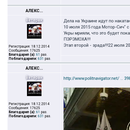
АЛЕКС...
Ветеран
Дела на Украине идут по наката
10 июля 2015 года Мотор-Сич" 
Укры мрияли, что это будет пок
ПЭРЭМОХА!!!
Этап второй - зрада!!!22 июля 
Регистрация: 18.12.2014
Сообщения: 17625
Благодарил (а):
61
раз.
Поблагодарили:
631
раз.
АЛЕКС...
Ветеран
http://www.politnavigator.net/ ... 3
Регистрация: 18.12.2014
Сообщения: 17625
Благодарил (а):
61
раз.
Поблагодарили:
631
раз.