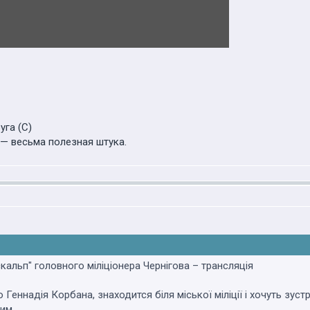
уга (С)
— весьма полезная штука.
кальп" головного міліціонера Чернігова – трансляція
 Геннадія Корбана, знаходится біля міської міліції і хочуть зу
им.