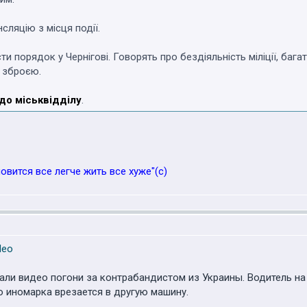
ляцію з місця події.
 порядок у Чернігові. Говорять про бездіяльність міліції, багат
 зброєю.
 до міськвідділу
.
овится все легче жить все хуже"(с)
ideo
али видео погони за контрабандистом из Украины. Водитель н
го иномарка врезается в другую машину.