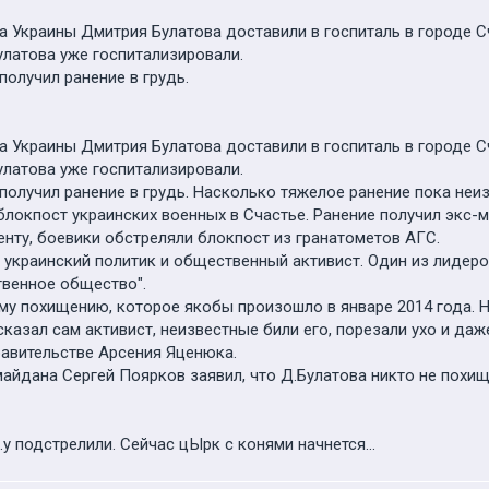
а Украины Дмитрия Булатова доставили в госпиталь в городе С
улатова уже госпитализировали.
получил ранение в грудь.
а Украины Дмитрия Булатова доставили в госпиталь в городе С
улатова уже госпитализировали.
получил ранение в грудь. Насколько тяжелое ранение пока неиз
блокпост украинских военных в Счастье. Ранение получил экс-
нту, боевики обстреляли блокпост из гранатометов АГС.
- украинский политик и общественный активист. Один из лидер
твенное общество".
му похищению, которое якобы произошло в январе 2014 года. 
сказал сам активист, неизвестные били его, порезали ухо и даж
равительстве Арсения Яценюка.
айдана Сергей Поярков заявил, что Д.Булатова никто не похи
.у подстрелили. Сейчас цЫрк с конями начнется...