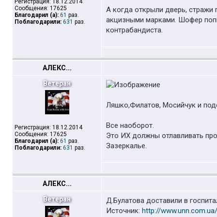
Регистрация: 18.12.2014
Сообщения: 17625
А когда открыли дверь, стражи 
Благодарил (а):
61
раз.
акцизными марками. Шофер попы
Поблагодарили:
631
раз.
контрабандиста.
АЛЕКС...
Ветеран
Ляшко,Филатов, Мосийчук и поде
Все наоборот.
Регистрация: 18.12.2014
Сообщения: 17625
Это ИХ должны отлавливать про
Благодарил (а):
61
раз.
Зазеркалье.
Поблагодарили:
631
раз.
АЛЕКС...
Ветеран
Д.Булатова доставили в госпита
Источник:
http://www.unn.com.ua/r