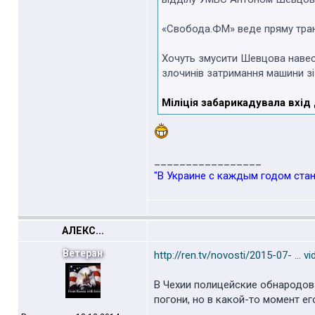
«Свобода.ФМ» веде пряму транс
Хочуть змусити Шевцова навести
злочинів затримання машини зі
Міліція забарикадувала вхід
_________________
"В Украине с каждым годом стан
АЛЕКС...
Ветеран
http://ren.tv/novosti/2015-07- ... v
В Чехии полицейские обнародов
погони, но в какой-то момент е