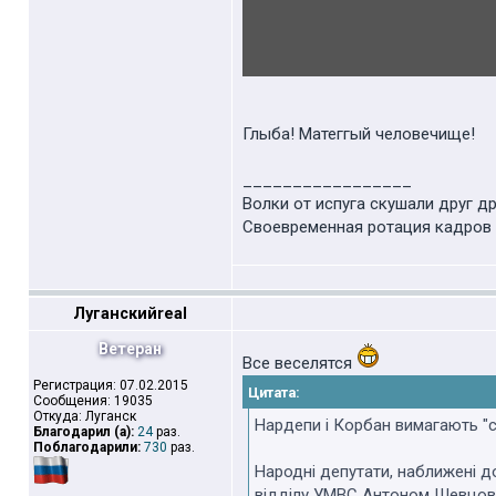
Глыба! Матеггый человечище!
_________________
Волки от испуга скушали друг др
Своевременная ротация кадров 
Луганскийreal
Ветеран
Все веселятся
Регистрация: 07.02.2015
Цитата:
Сообщения: 19035
Откуда: Луганск
Нардепи і Корбан вимагають "с
Благодарил (а):
24
раз.
Поблагодарили:
730
раз.
Народні депутати, наближені до
відділу УМВС Антоном Шевцов