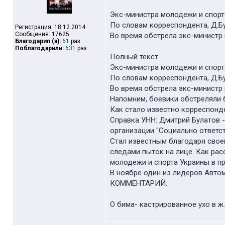
Экс-министра молодежи и спорт
По словам корреспондента, Д.Б
Регистрация: 18.12.2014
Сообщения: 17625
Во время обстрела экс-министр 
Благодарил (а):
61
раз.
Поблагодарили:
631
раз.
Полный текст
Экс-министра молодежи и спорт
По словам корреспондента, Д.Б
Во время обстрела экс-министр 
Напомним, боевики обстреляли 
Как стало известно корреспонде
Справка УНН: Дмитрий Булатов 
организации "Социально ответс
Стал известным благодаря свое
следами пыток на лице. Как рас
молодежи и спорта Украины в п
В ноябре один из лидеров Автом
КОММЕНТАРИЙ:
О бима- кастрированное ухо в ж.