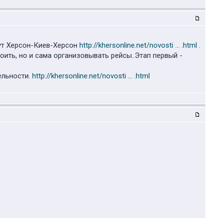
ут Херсон-Киев-Херсон
http://khersonline.net/novosti ... .html
.
оить, но и сама организовывать рейсы..Этап первый -
ельности.
http://khersonline.net/novosti ... .html