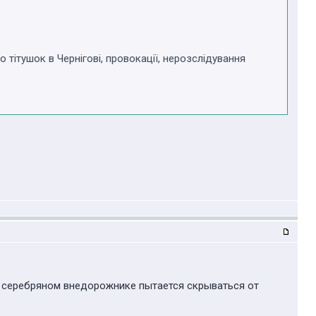
о тітушок в Чернігові, провокації, нерозслідування
а серебряном внедорожнике пытается скрываться от