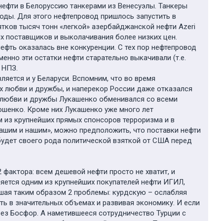
нефти в Белоруссию танкерами из Венесуэлы. Танкеры
оды. Для этого нефтепровод пришлось запустить в
ятков тысяч тонн «легкой» азербайджанской нефти Azeri
их поставщиков и выколачивания более низких цен.
ефть оказалась вне конкуренции. С тех пор нефтепровод
менно эти остатки нефти старательно выкачивали (т.е.
 НПЗ.
яется и у Беларуси. Вспомним, что во время
х любви и дружбы, и наперекор России даже отказался
и любви и дружбы Лукашенко обменивался со всеми
ошенко. Кроме них Лукашенко уже много лет
м из крупнейших прямых спонсоров терроризма и в
вашим и нашим», можно предположить, что поставки нефти
удет своего рода политической взяткой от США перед
 фактора: всем дешевой нефти просто не хватит, и
ляется одним из крупнейших покупателей нефти ИГИЛ,
ешая таким образом 2 проблемы: курдскую – ослабляя
ь в значительных объемах и развивая экономику. И если
рез Босфор. А наметившееся сотрудничество Турции с