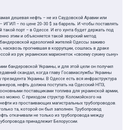
самая дешевая нефть – не из Саудовской Аравии или
 ИГИЛ – по цене 20-30 $ за баррель. И чтобы поставлять
й такой порт – в Одессе. И его хунта будет держать под
менно этим и объясняется такой зверский метод
 с бандеровской идеологией жителей Одессы заживо
 насквозь прогнившая в коррупции, сошлась в драке
сой из рук украинских марионеток «своему сукину сыну»
ии бандеровской Украины, и для этой цели он получил
едавний скандал, когда главу Госавиаслужбы Украины
у президента Украины. В Одессе есть вся инфраструктура
танкеров, нефть должна поступать на Одесский НПЗ,
 основными поставщиками топлива для украинской армии,
лько можно. С приходом структур Коломойского на
 нефти из простаивающих магистральных трубопроводов.
 только та, которой он был заполнен. Трубопровод
нефть откачивали не только из трубопровода между
рубопровода принадлежит Белоруссии.