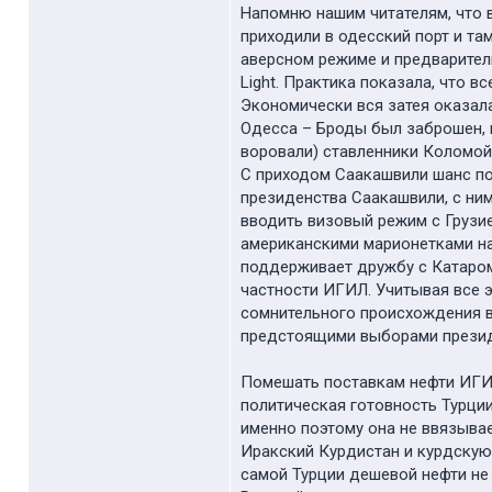
Напомню нашим читателям, что 
приходили в одесский порт и та
аверсном режиме и предваритель
Light. Практика показала, что 
Экономически вся затея оказала
Одесса – Броды был заброшен, но
воровали) ставленники Коломой
С приходом Саакашвили шанс пол
президенства Саакашвили, с ни
вводить визовый режим с Грузи
американскими марионетками на
поддерживает дружбу с Катаром
частности ИГИЛ. Учитывая все 
сомнительного происхождения в
предстоящими выборами президе
Помешать поставкам нефти ИГИЛ 
политическая готовность Турции
именно поэтому она не ввязывае
Иракский Курдистан и курдскую
самой Турции дешевой нефти не 