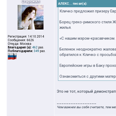
Старожил
АЛЕКС... писал(а):
Кличко предложил призеру Евр
Борец греко-римского стиля Ж
жилья.
Регистрация: 14.10.2014
«С нашим мэром-красавчиком. 
Сообщения: 6626
Откуда: Москва
Благодарил (а):
462
раз.
Беленюк неоднократно жаловал
Поблагодарили:
349
раз.
обратился к Кличко с просьбо
Европейские игры в Баку прохо
Ознакомиться с другими матери
Это не тот, который демонстрат
_________________
Чем важнее вы себя считаете, тем ме