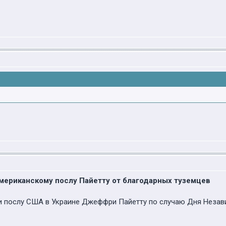
мериканскому послу Пайетту от благодарных туземцев
и послу США в Украине Джеффри Пайетту по случаю Дня Неза