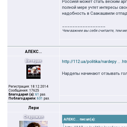
Россией может стать веским арг
полной мере учтет интересы сво
надобность в Саакашвили отпад
_________________
Чем важнее вы себя считаете, тем ме
АЛЕКС...
Ветеран
http://112.ua/politika/nardepy ... .ht
Нардепы начинают отзывать гол
Регистрация: 18.12.2014
Сообщения: 17625
Благодарил (а):
61
раз.
Поблагодарили:
631
раз.
Лери
Старожил
АЛЕКС... писал(а):