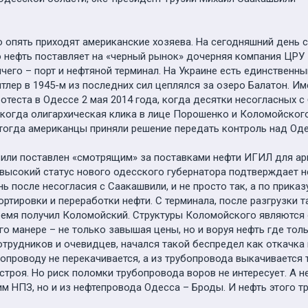
о опять приходят американские хозяева. На сегодняшний день 
 нефть поставляет на «черный рынок» дочерняя компания ЦРУ –
ичего – порт и нефтяной терминал. На Украине есть единственны
тлер в 1945-м из последних сил цеплялся за озеро Балатон. И
ротеста в Одессе 2 мая 2014 года, когда десятки несогласных
когда олигархическая клика в лице Порошенко и Коломойского,
тогда американцы приняли решение передать контроль над Одес
или поставлен «смотрящим» за поставками нефти ИГИЛ для арм
высокий статус нового одесского губернатора подтверждает н
 после несогласия с Саакашвили, и не просто так, а по приказ
портировки и переработки нефти. С терминала, после разгрузки 
ремя получил Коломойский. Структуры Коломойского являются
го манере – не только завышая цены, но и воруя нефть где то
отрудников и очевидцев, начался такой беспредел как откачка
убопроводу не перекачивается, а из трубопровода выкачивается
строя. Но риск поломки трубопровода воров не интересует. А 
м НПЗ, но и из нефтепровода Одесса – Броды. И нефть этого т