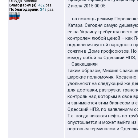
Откуда: Москва
Благодарил (а):
462
раз.
2 июля 2015 00:05
Поблагодарили:
349
раз.
.....на помощь режиму Порошенк
Катара. Сегодня самую дешевую
ее на Украину требуется всего н
контролем любой ценой – как Ги
подавления хунтой народного п
сожгли в Доме профсоюзов. Но 
между собой за Одесский НПЗ, 
– Саакашвили.
Таким образом, Михаил Саакашв
широкие полномочия. Косвенно 
увольняют на следующий же день
для доставки, разгрузки, транс
контроль над которым в свое в
и занимаются этим бизнесом в е
Одесский НПЗ, по заявлениям с
Т.е. когда никакая нефть по тр
опустошается и может выйти из 
портовым терминалом и Одесски