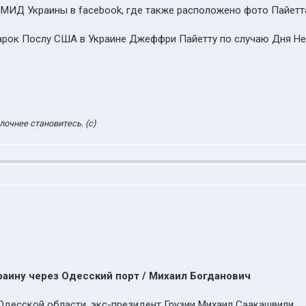
 МИД Украины в facebook, где также расположено фото Пайетт
арок Послу США в Украине Джеффри Пайетту по случаю Дня Не
лочнее становитесь. (с)
раину через Одесский порт / Михаил Богданович
Одесской области, экс-президент Грузии Михаил Саакашвили