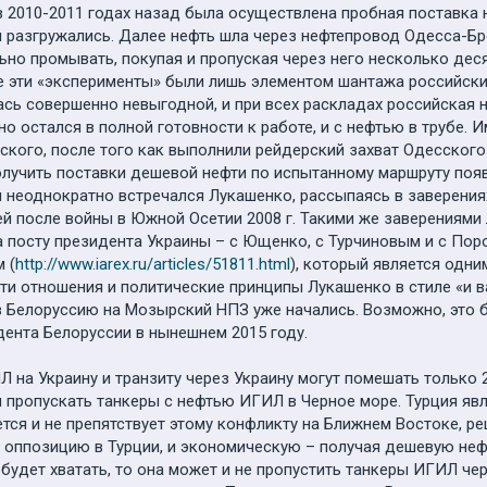
в 2010-2011 годах назад была осуществлена пробная поставка 
м разгружались. Далее нефть шла через нефтепровод Одесса-Бр
но промывать, покупая и пропуская через него несколько дес
все эти «эксперименты» были лишь элементом шантажа российск
сь совершенно невыгодной, и при всех раскладах российская н
 остался в полной готовности к работе, и с нефтью в трубе. И
ского, после того как выполнили рейдерский захват Одесского
учить поставки дешевой нефти по испытанному маршруту появл
м неоднократно встречался Лукашенко, рассыпаясь в заверения
ей после войны в Южной Осетии 2008 г. Такими же заверениям
 посту президента Украины – с Ющенко, с Турчиновым и с Пор
 (
http://www.iarex.ru/articles/51811.html
), который является одни
эти отношения и политические принципы Лукашенко в стиле «и 
 Белоруссию на Мозырский НПЗ уже начались. Возможно, это б
нта Белоруссии в нынешнем 2015 году.
на Украину и транзиту через Украину могут помешать только 2
 пропускать танкеры с нефтью ИГИЛ в Черное море. Турция яв
тся и не препятствует этому конфликту на Ближнем Востоке, р
 оппозицию в Турции, и экономическую – получая дешевую нефт
будет хватать, то она может и не пропустить танкеры ИГИЛ че