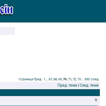
Стрaница
Пред.
1
...
67
,
68
,
69
,
70
,
71
,
72
,
73
...
500
След.
Пред. тема
|
След. тема