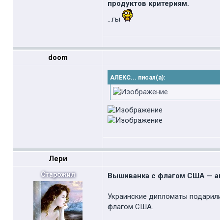
продуктов критериям.
...гы
doom
АЛЕКС... писал(а):
Лери
Старожил
Вышиванка с флагом США — а
Украинские дипломаты подарил
флагом США.