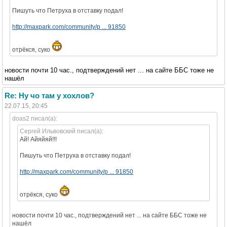
Пишуть что Петруха в отставку подал!
http://maxpark.com/community/p ... 91850
отрёкся, суко
новости почти 10 час., подтверждений нет ... на сайте ББС тоже не
нашёл
Re: Ну чо там у хохлов?
22.07.15, 20:45
doas2 писал(а):
Сергей Ильвовский писал(а):
Ай! Айяйяй!!!
Пишуть что Петруха в отставку подал!
http://maxpark.com/community/p ... 91850
отрёкся, суко
новости почти 10 час., подтверждений нет ... на сайте ББС тоже не
нашёл