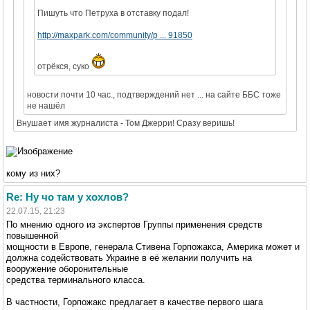
Пишуть что Петруха в отставку подал!
http://maxpark.com/community/p ... 91850
отрёкся, суко
новости почти 10 час., подтверждений нет ... на сайте ББС тоже
не нашёл
Внушает имя журналиста - Том Джерри! Сразу веришь!
кому из них?
Re: Ну чо там у хохлов?
22.07.15, 21:23
По мнению одного из экспертов Группы применения средств
повышенной
мощности в Европе, генерала Стивена Горпожакса, Америка может и
должна содействовать Украине в её желании получить на
вооружение оборонительные
средства терминального класса.
В частности, Горпожакс предлагает в качестве первого шага