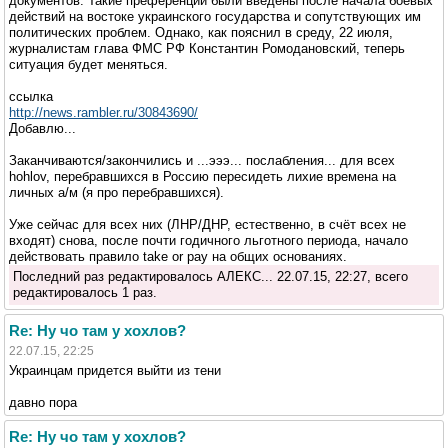
документов. Такие преференции были введены после начала боевых
действий на востоке украинского государства и сопутствующих им
политических проблем. Однако, как пояснил в среду, 22 июля,
журналистам глава ФМС РФ Константин Ромодановский, теперь
ситуация будет меняться.
ссылка
http://news.rambler.ru/30843690/
Добавлю...
Заканчиваются/закончились и ...эээ... послабления... для всех
hohlov, перебравшихся в Россию пересидеть лихие времена на
личных а/м (я про перебравшихся).
Уже сейчас для всех них (ЛНР/ДНР, естественно, в счёт всех не
входят) снова, после почти годичного льготного периода, начало
действовать правило take or pay на общих основаниях.
Последний раз редактировалось АЛЕКС... 22.07.15, 22:27, всего
редактировалось 1 раз.
Re: Ну чо там у хохлов?
22.07.15, 22:25
Украинцам придется выйти из тени
давно пора
Re: Ну чо там у хохлов?