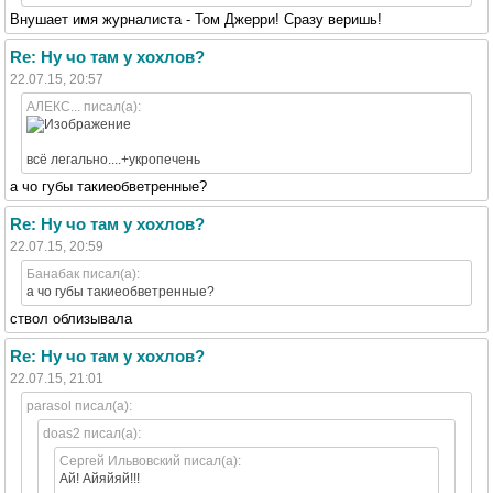
Внушает имя журналиста - Том Джерри! Сразу веришь!
Re: Ну чо там у хохлов?
22.07.15, 20:57
АЛЕКС... писал(а):
всё легально....+укропечень
а чо губы такиеобветренные?
Re: Ну чо там у хохлов?
22.07.15, 20:59
Банабак писал(а):
а чо губы такиеобветренные?
ствол облизывала
Re: Ну чо там у хохлов?
22.07.15, 21:01
parasol писал(а):
doas2 писал(а):
Сергей Ильвовский писал(а):
Ай! Айяйяй!!!