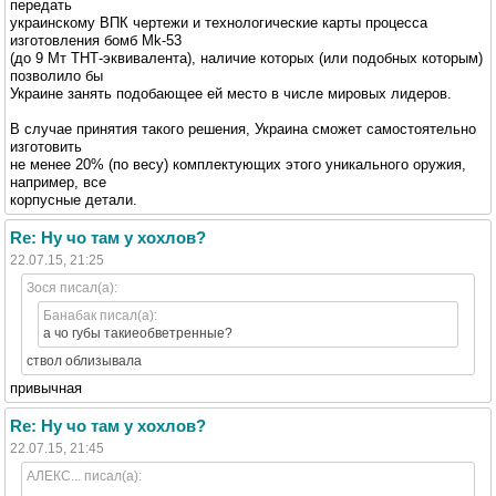
передать
украинскому ВПК чертежи и технологические карты процесса
изготовления бомб Mk-53
(до 9 Мт ТНТ-эквивалента), наличие которых (или подобных которым)
позволило бы
Украине занять подобающее ей место в числе мировых лидеров.
В случае принятия такого решения, Украина сможет самостоятельно
изготовить
не менее 20% (по весу) комплектующих этого уникального оружия,
например, все
корпусные детали.
Re: Ну чо там у хохлов?
22.07.15, 21:25
Зося писал(а):
Банабак писал(а):
а чо губы такиеобветренные?
ствол облизывала
привычная
Re: Ну чо там у хохлов?
22.07.15, 21:45
АЛЕКС... писал(а):