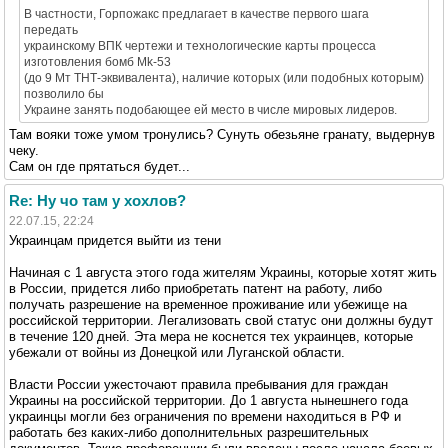
В частности, Горпожакс предлагает в качестве первого шага
передать
украинскому ВПК чертежи и технологические карты процесса
изготовления бомб Mk-53
(до 9 Мт ТНТ-эквивалента), наличие которых (или подобных которым)
позволило бы
Украине занять подобающее ей место в числе мировых лидеров.
Там вояки тоже умом тронулись? Сунуть обезьяне гранату, выдернув
чеку.
Сам он где прятаться будет...
Re: Ну чо там у хохлов?
22.07.15, 22:24
Украинцам придется выйти из тени
Начиная с 1 августа этого года жителям Украины, которые хотят жить
в России, придется либо приобретать патент на работу, либо
получать разрешение на временное проживание или убежище на
российской территории. Легализовать свой статус они должны будут
в течение 120 дней. Эта мера не коснется тех украинцев, которые
убежали от войны из Донецкой или Луганской области.
Власти России ужесточают правила пребывания для граждан
Украины на российской территории. До 1 августа нынешнего года
украинцы могли без ограничения по времени находиться в РФ и
работать без каких-либо дополнительных разрешительных