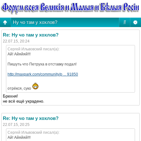
Ну чо там у хохлов?
#
Re: Ну чо там у хохлов?
22.07.15, 20:24
Сергей Ильвовский писал(а):
Ай! Айяйяй!!!
Пишуть что Петруха в отставку подал!
http://maxpark.com/community/p ... 91850
отрёкся, суко
Брехня!
не всё ещё украдено.
Re: Ну чо там у хохлов?
22.07.15, 20:25
Сергей Ильвовский писал(а):
Ай! Айяйяй!!!