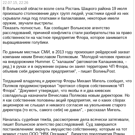
22.07.15, 22:26
В Волынской области возле села Ростань Шацкого района 19 июля
произошло столкновение двух групп людей, участники одной из них
скрывали лица под платками и балаклавами, некоторые имели
оружие, звучали выстрелы.
Показать полностью.. Как сообщает Волынское агентство
расследований, причиной конфликта стали разбирательства за право
собственности на частное предприятие Флора, которое занимается
выращиванием голубики.
По данным местных СМИ, в 2013 году произошел рейдерский захват
компании неким Вячеславом Поляковым. "Молодой человек приехал
на внедорожнике Hummer. С "калашом" (автоматом Калашникова, -
ред.) в руках и в окружении охраны он занял территорию ЧП Флора,
объявив себя директором предприятия", - пишет ВолиньPost.
Тогдашний владелец и директор Флоры Михаил Мигель сообщил, что
Поляков продемонстрировал "протокол сборов собственников ЧП
Флора". "Документ утверждал, что якобы я и два киевских
совладельца назначили Вячеслава Полякова новым директором. Но
я как собственник половины акций предприятия, ни о каких сборах
акционеров не слышал и никакого согласия на увольнение старого
директора (то есть, самого себя) не давал", - рассказал Мигель.
Началась судебная тяжба, рассмотрение дела всячески затягивали,
пишет Волынское агентство расследований. Суд завершился
постановлением: вернуть имущество собственнику, которым на тот
момент стало ООО "НВК Органика". Директор предприятия Роман