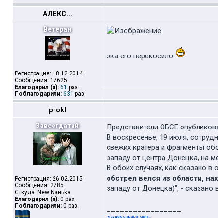
АЛЕКС...
Ветеран
эка его перекосило
Регистрация: 18.12.2014
Сообщения: 17625
Благодарил (а):
61
раз.
Поблагодарили:
631
раз.
prokl
Завсегдатай
Представители ОБСЕ опубликова
В воскресенье, 19 июля, сотруд
свежих кратера и фрагменты об
западу от центра Донецка, на м
В обоих случаях, как сказано в 
обстрел велся из области, н
Регистрация: 26.02.2015
Сообщения: 2785
западу от Донецка)", - сказано
Откуда: New Nэньka
Благодарил (а):
0 раз.
Поблагодарили:
0 раз.
_________________
не суди,но старайся понять..