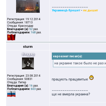
_________________
УкраинецЬ брешет
-
як дышит
Регистрация: 19.12.2014
Сообщения: 18713
Откуда: Краснодар
Благодарил (а):
52
раз.
Поблагодарили:
168
раз.
sturm
Флудер
евроазиат писал(а):
на украине такое было не раз 
Регистрация: 23.08.2014
працують працувитые
Сообщения: 50831
Откуда: Питер
Благодарил (а):
16
раз.
_________________
Поблагодарили:
603
раз.
ще не вмерла украина?