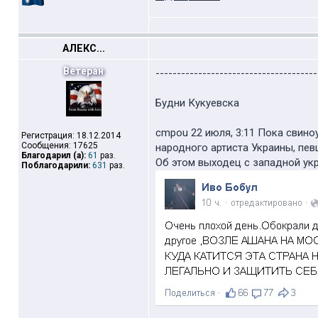
АЛЕКС...
Ветеран
--------------------------------------
Будни Кукуевска
cmpou 22 июля, 3:11 Пока свин
Регистрация: 18.12.2014
Сообщения: 17625
народного артиста Украины, пев
Благодарил (а):
61
раз.
Об этом выходец с западной укр
Поблагодарили:
631
раз.