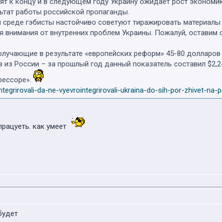
ят к концу и в следующем году Украину ожидает рост экономик
льтат работы российской пропаганды.
й среде гэбисты настойчиво советуют тиражировать материалы
 внимания от внутренних проблем Украины. Пожалуй, оставим 
олучающие в результате «европейских реформ» 45-80 долларов
 из России – за прошлый год данный показатель составил $2,24
рессоре».
ntegrirovali-da-ne-vyevrointegrirovali-ukraina-do-sih-por-zhivet-na-
працуеть. как умеет
будет