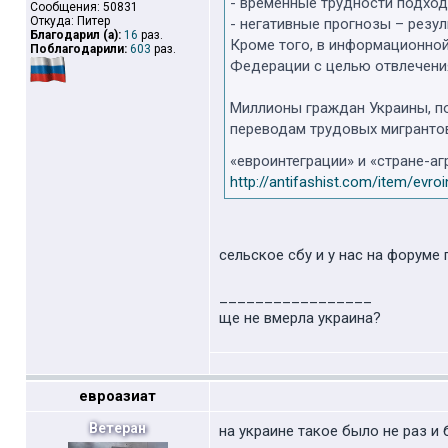
- временные трудности подход
Сообщения: 50831
Откуда: Питер
- негативные прогнозы – резу
Благодарил (а):
16
раз.
Кроме того, в информационно
Поблагодарили:
603
раз.
Федерации с целью отвлечения
Миллионы граждан Украины, п
переводам трудовых мигрантов
«евроинтеграции» и «стране-аг
http://antifashist.com/item/evroi
сельское сбу и у нас на форуме 
_________________
ще не вмерла украина?
евроазиат
Ветеран
на украине такое было не раз и 