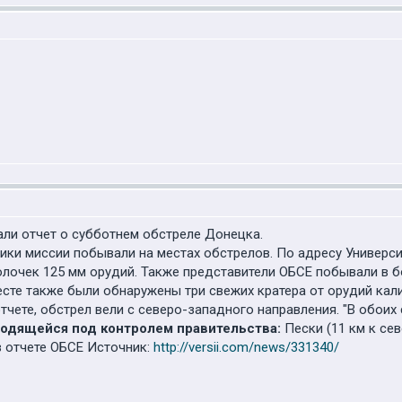
ли отчет о субботнем обстреле Донецка.
ники миссии побывали на местах обстрелов. По адресу Универси
олочек 125 мм орудий. Также представители ОБСЕ побывали в б
есте также были обнаружены три свежих кратера от орудий кал
отчете, обстрел вели с северо-западного направления. "В обои
аходящейся под контролем правительства:
Пески (11 км к сев
 в отчете ОБСЕ Источник:
http://versii.com/news/331340/