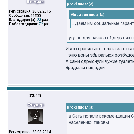
Ветеран
prokl писал(а):
Регистрация: 20.02.2015
Мордвин писал(а):
Сообщения: 11833
Благодарил (а):
23
раз.
...Даем им социальные гарант
Поблагодарили:
72
раз.
угу..но,для начала обдерут их 
И это правильно - плата за оття
Нэню воны збыралыся розбудову
А сами сдрыснули чужие туалет
Зрадылы нац.идеи.
sturm
Флудер
prokl писал(а):
в Сеть попали рекомендации 
населению, таковы:
Регистрация: 23.08.2014