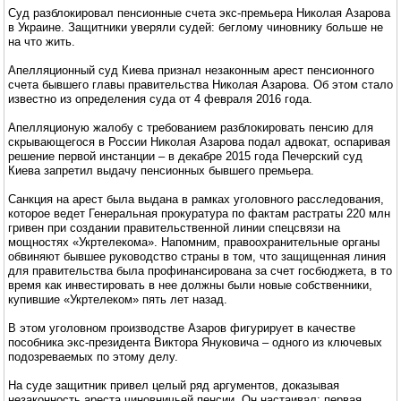
Суд разблокировал пенсионные счета экс-премьера Николая Азарова
в Украине. Защитники уверяли судей: беглому чиновнику больше не
на что жить.
Апелляционный суд Киева признал незаконным арест пенсионного
счета бывшего главы правительства Николая Азарова. Об этом стало
известно из определения суда от 4 февраля 2016 года.
Апелляционую жалобу с требованием разблокировать пенсию для
скрывающегося в России Николая Азарова подал адвокат, оспаривая
решение первой инстанции – в декабре 2015 года Печерский суд
Киева запретил выдачу пенсионных бывшего премьера.
Санкция на арест была выдана в рамках уголовного расследования,
которое ведет Генеральная прокуратура по фактам растраты 220 млн
гривен при создании правительственной линии спецсвязи на
мощностях «Укртелекома». Напомним, правоохранительные органы
обвиняют бывшее руководство страны в том, что защищенная линия
для правительства была профинансирована за счет госбюджета, в то
время как инвестировать в нее должны были новые собственники,
купившие «Укртелеком» пять лет назад.
В этом уголовном производстве Азаров фигурирует в качестве
пособника экс-президента Виктора Януковича – одного из ключевых
подозреваемых по этому делу.
На суде защитник привел целый ряд аргументов, доказывая
незаконность ареста чиновничьей пенсии. Он настаивал: первая