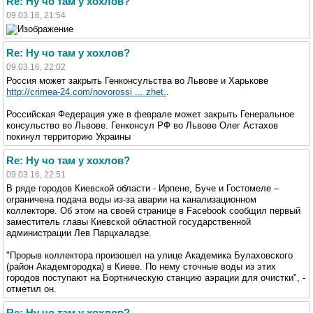
Re: Ну чо там у хохлов?
09.03.16, 21:54
Re: Ну чо там у хохлов?
09.03.16, 22:02
Россия может закрыть Генконсульства во Львове и Харькове
http://crimea-24.com/novorossi ... zhet.
.
Российская Федерация уже в феврале может закрыть Генеральное
консульство во Львове. Генконсул РФ во Львове Олег Астахов
покинул территорию Украины
Re: Ну чо там у хохлов?
09.03.16, 22:51
В ряде городов Киевской области - Ирпене, Буче и Гостомеле –
ограничена подача воды из-за аварии на канализационном
коллекторе. Об этом на своей странице в Facebook сообщил первый
заместитель главы Киевской областной государственной
администрации Лев Парцхаладзе.
"Прорыв коллектора произошел на улице Академика Булаховского
(район Академгородка) в Киеве. По нему сточные воды из этих
городов поступают на Бортническую станцию аэрации для очистки", -
отметил он.
Re: Ну чо там у хохлов?