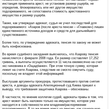
инстанция применила арест, не установив размер ущерба, не
определив, блокировалось или нет другое имущество
подозреваемого, не сопоставила стоимость арестованного
имущества и размер ущерба.
Также, как утверждал адвокат, судья не учел последствий для
подозреваемого: «Азаров (после ареста пенсии – «Главком») лишен
единственного источника доходов и средств для дальнейшего
существования».
Более того, по утверждению адвоката, пенсия по закону не может
быть конфискована.
Во время судебного заседания выяснилось, что Азарову пенсия
начисляется с февраля 2008 года. Ее размер составляет 17,252
гривень, а выплаты осуществляются 11 числа ежемесячно на счет
экс-чиновника в «Ощадбанке». При этом точную сумму, которая
лежит на счете Азарова, следствие не смогло озвучить суду,
поскольку не владеет этой информацией.
Выслушав аргументы прокурора, протестовавшего против снятия
ареста, и доводы адвоката Апеляционный суд Киева пришел к
выводу, что требования защитника Азарова – обоснованы.
В частности, по мнение коллегии судей, адвокаты правы в том, что
арест может быть наложен только на имущество, которое уже
находится в собственности или владении/распоряжении
подозреваемого. В то же время арест на пенсию, как социальную