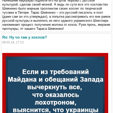
Нынешние евроукры подняли его на флаг борьбы с русской
культурой, сделав своей иконой. А ведь по сути все это хохловство
Шевченко было жирным троллингом своих коллег по творческой
тусовке в Питере. Тарас Шевченко – это русский писатель и поэт
(даже сам он это утверждал), а попытка рассматривать его вне рамок
русской культуры и вылепить из него эдакого украинского Шекспира
напоминает процесс получения молока от козла. Руки прочь, мерзкие
протоукры, от нашего Тараса Шевченко!
Re: Ну чо там у хохлов?
09.03.16, 17:13