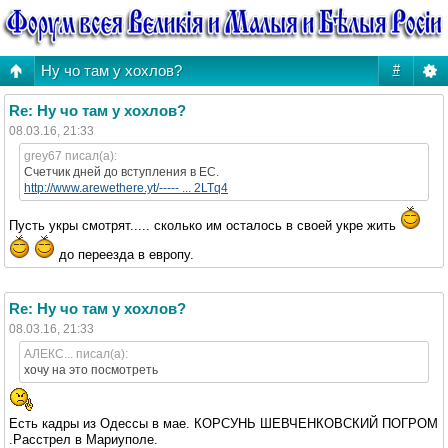
Ну чо там у хохлов?
#
Re: Ну чо там у хохлов?
08.03.16, 21:33
grey67 писал(а):
Счетчик дней до вступления в ЕС.
http://www.arewethere.yt/----- ... 2LTq4
Пусть укры смотрят..... сколько им осталось в своей укре жить
до переезда в европу.
Re: Ну чо там у хохлов?
08.03.16, 21:33
АЛЕКС... писал(а):
хочу на это посмотреть
Есть кадры из Одессы в мае. КОРСУНЬ ШЕВЧЕНКОВСКИЙ ПОГРОМ
.Расстрел в Мариуполе.