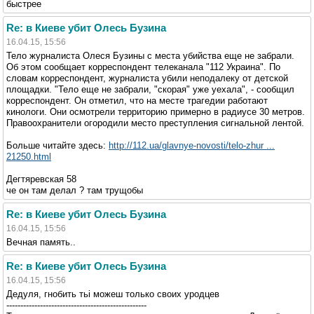
быстрее
Re: в Киеве убит Олесь Бузина
16.04.15, 15:56
Тело журналиста Олеся Бузины с места убийства еще не забрали.
Об этом сообщает корреспондент телеканала "112 Украина". По
словам корреспондент, журналиста убили неподалеку от детской
площадки. "Тело еще не забрали, "скорая" уже уехала", - сообщил
корреспондент. Он отметил, что на месте трагедии работают
кинологи. Они осмотрели территорию примерно в радиусе 30 метров.
Правоохранители огородили место преступления сигнальной лентой.
Больше читайте здесь:
http://112.ua/glavnye-novosti/telo-zhur ...
21250.html
Дегтяревская 58
че он там делал ? там трущобы
Re: в Киеве убит Олесь Бузина
16.04.15, 15:56
Вечная память..
Re: в Киеве убит Олесь Бузина
16.04.15, 15:56
Дедуля, гнобить тьі можеш только своих уродцев
--------------------------------------------------