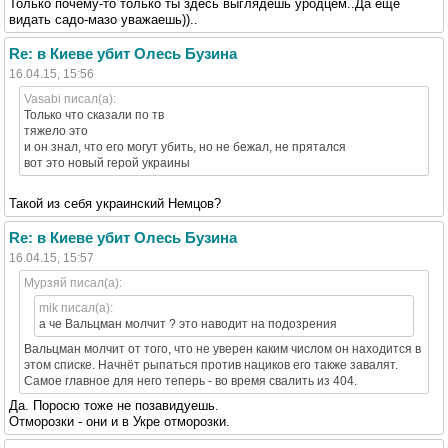
Только почему-то только ты здесь выглядешь уродцем..Да ещё
видать садо-мазо уважаешь))..
Re: в Киеве убит Олесь Бузина
16.04.15, 15:56
Vasabi писал(а):
Только что сказали по тв
тяжело это
и он знал, что его могут убить, но не бежал, не прятался
вот это новый герой украины
Такой из себя украинский Немцов?
Re: в Киеве убит Олесь Бузина
16.04.15, 15:57
Мурзяй писал(а):
mik писал(а):
а че Вальцман молчит ? это наводит на подозрения
Вальцман молчит от того, что не уверен каким числом он находится в
этом списке. Начнёт рыпаться против нациков его также завалят.
Самое главное для него теперь - во время свалить из 404.
Да. Поросю тоже не позавидуешь.
Отморозки - они и в Укре отморозки.