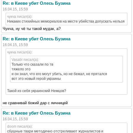
Re: в Киеве убит Олесь Бузина
16.04.15, 15:59
чукча писал(а):
Никаких стихийных мемориалов на месте убийства допускать нельзя
Чукча, ну чё ты такой мудак, а?
Re: в Киеве убит Олесь Бузина
16.04.15, 15:59
чукча писал(а):
Vasabi писал(а):
Только что сказали по тв
тяжело это
и он знал, что его могут убить, но не бежал, не прятался
вот это новый герой украины
Такой из себя украинский Немцов?
не сравнивай божий дар с яичницей
Re: в Киеве убит Олесь Бузина
16.04.15, 15:59
doom писал(а):
сбушные твари методично отстреливают журналистов и