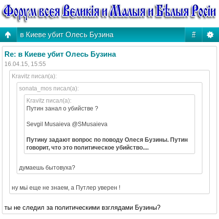
в Киеве убит Олесь Бузина
#
Re: в Киеве убит Олесь Бузина
16.04.15, 15:55
Kravitz писал(а):
sonata_mos писал(а):
Kravitz писал(а):
Путин занал о убийстве ?
Sevgil Musaieva @SMusaieva
Путину задают вопрос по поводу Олеся Бузины. Путин
говорит, что это политическое убийство....
думаешь бытовуха?
ну мьі еще не знаем, а Путлер уверен !
ты не следил за политическими взглядами Бузины?