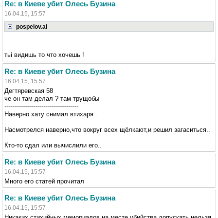
Re: в Киеве убит Олесь Бузина
16.04.15, 15:57
pospelov.al
тьі видишь то что хочешь !
Re: в Киеве убит Олесь Бузина
16.04.15, 15:57
Дегтяревская 58
че он там делал ? там трущобы
--------------------------------------
Наверно хату снимал втихаря..
Насмотрелся наверно,что вокруг всех щёлкают,и решил загаситься..
Кто-то сдал или вычислили его..
Re: в Киеве убит Олесь Бузина
16.04.15, 15:57
Много его статей прочитал
Re: в Киеве убит Олесь Бузина
16.04.15, 15:57
Никаких стихийных мемориалов на месте убийства допускать нельзя