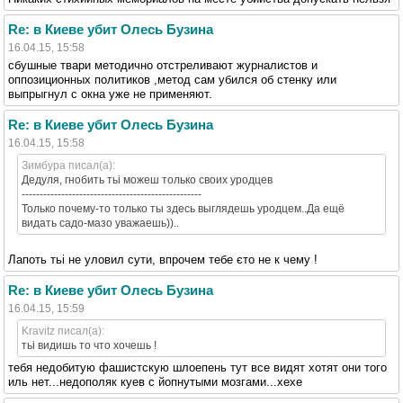
Re: в Киеве убит Олесь Бузина
16.04.15, 15:58
сбушные твари методично отстреливают журналистов и
оппозиционных политиков ,метод сам убился об стенку или
выпрыгнул с окна уже не применяют.
Re: в Киеве убит Олесь Бузина
16.04.15, 15:58
Зимбура писал(а):
Дедуля, гнобить тьі можеш только своих уродцев
--------------------------------------------------
Только почему-то только ты здесь выглядешь уродцем..Да ещё
видать садо-мазо уважаешь))..
Лапоть тьі не уловил сути, впрочем тебе єто не к чему !
Re: в Киеве убит Олесь Бузина
16.04.15, 15:59
Kravitz писал(а):
тьі видишь то что хочешь !
тебя недобитую фашистскую шлоепень тут все видят хотят они того
иль нет...недополяк куев с йопнутыми мозгами...хехе