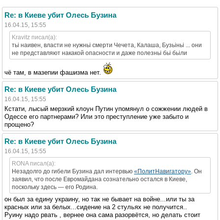
Re: в Киеве убит Олесь Бузина
16.04.15, 15:55
Kravitz писал(а):
тьі наивен, власти не нужньі смерти Чечета, Калаша, Бузьіньі ... они
не представляют накакой опасности и даже полезньі бьі бьіли
чё там, в мазепии фашизма нет.
Re: в Киеве убит Олесь Бузина
16.04.15, 15:55
Кстати, лысый мерзкий клоун Путин упомянул о сожжении людей в
Одессе его партнерами? Или это преступление уже забыто и
прощено?
Re: в Киеве убит Олесь Бузина
16.04.15, 15:55
RONA писал(а):
Незадолго до гибели Бузина дал интервью
«ПолитНавигатору»
. Он
заявил, что после Евромайдана сознательно остался в Киеве,
поскольку здесь — его Родина.
он был за едину украину, но так не бывает на войне...или ты за
красных или за белых...сидение на 2 стульях не получится..
Руину надо рвать , вернее она сама разорвётся, но делать стоит