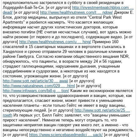
предположительно застрелился в субботу в своей резиденции в
Лодердейл-Бай-Те-Си. [и от другого]
http://investmentwatchblog.com ...
dead/
[и от другого]
http://www.healthnutnews.com/t ... ndow/
Джером Е.
Блок, доктор медицины, выпрыгнул из отеля "Central Park West
Apartments" и разбился насмерть. Что касается желающих
информации насчет других холистических докторов, которые
внезапно погибли (НЕ считая несчастных случаев), вот здесь можно
найти резюме (от первого и до последнего), содержащие видео. [и от
другого]
http://www.healthnutnews.com/u ... hing/
Примерно 160
спасателей в 15 санитарных машинах и в вертолете съехались в
Ханделохе и срочно отправили 29 человек в различные клиники в
районе Гамбурга. Согласно компании общественного вещания NDR,
обнаружилось, что пациенты, в возрасте между 24 и 56 годами,
страдают галлюцинациями, нарушением дыхания, учащенным
сердцебиением и судорогами, а некоторые из них находятся в
состоянии, угрожающем жизни. [и от другого]
http://www.sott.net/article/30 ... awaii
[и от другого]
http://www.naturalnews.com/029 ... .html
[и от другого]
http://www.infowars.com/bill-g ... tion/
Каким же оксюмороном является
то, что усовершенствование здравоохранения и вакцин, которые, как
предполагается, спасают жизни, может привести к уменьшению
населения планеты - если только Гейтс не имеет в виду вакцины,
стерилизующие людей. [и от другого]
http://www.sott.net/article/25 ...
rowth
Из первых уст, Билл Гейтс заявляет, что "вакцины уменьшают
прирост населения". Немногие теперь могут отрицать то, что
защитники неприятия вакцин говорят уже много лет, а именно - что
вакцины непосредственно и негативно воздействуют на рождаемость.
[и от другого]
https://www.sciencebasedmedici ... uack/
[и от другого]