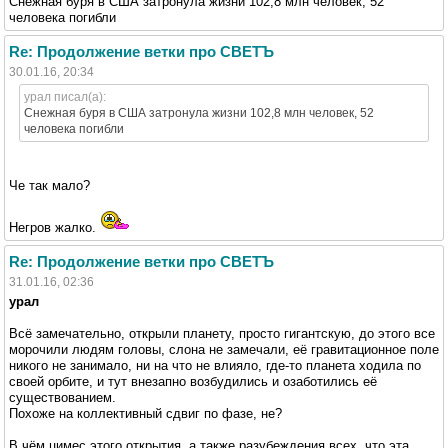
Снежная буря в США затронула жизни 102,8 млн человек, 52
человека погибли
Re: Продолжение ветки про СВЕТЪ
30.01.16, 20:34
урал писал(а):
Снежная буря в США затронула жизни 102,8 млн человек, 52
человека погибли
Че так мало?
Негров жалко.
Re: Продолжение ветки про СВЕТЪ
31.01.16, 02:36
урал
Всё замечательно, открыли планету, просто гигантскую, до этого все
морочили людям головы, слона не замечали, её гравитационное поле
никого не занимало, ни на что не влияло, где-то планета ходила по
своей орбите, и тут внезапно возбудились и озаботились её
существованием.
Похоже на коллективный сдвиг по фазе, не?
В чём цимес этого открытия, а также разубеждения всех, что эта