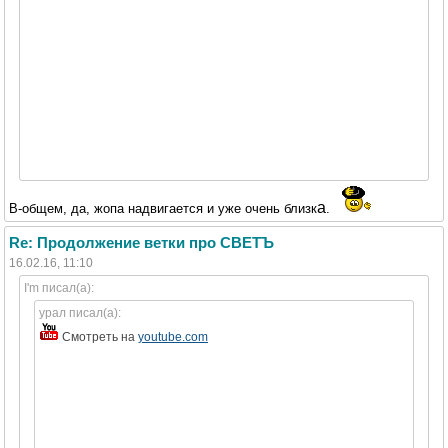
а
В-общем, да, жопа надвигается и уже очень близк
.
Re: Продолжение ветки про СВЕТЪ
16.02.16, 11:10
I'm писал(а):
урал писал(а):
Смотреть на
youtube.com