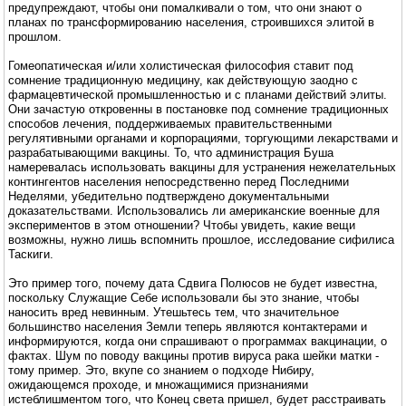
предупреждают, чтобы они помалкивали о том, что они знают о
планах по трансформированию населения, строившихся элитой в
прошлом.
Гомеопатическая и/или холистическая философия ставит под
сомнение традиционную медицину, как действующую заодно с
фармацевтической промышленностью и с планами действий элиты.
Они зачастую откровенны в постановке под сомнение традиционных
способов лечения, поддерживаемых правительственными
регулятивными органами и корпорациями, торгующими лекарствами и
разрабатывающими вакцины. То, что администрация Буша
намеревалась использовать вакцины для устранения нежелательных
контингентов населения непосредственно перед Последними
Неделями, убедительно подтверждено документальными
доказательствами. Использовались ли американские военные для
экспериментов в этом отношении? Чтобы увидеть, какие вещи
возможны, нужно лишь вспомнить прошлое, исследование сифилиса
Таскиги.
Это пример того, почему дата Сдвига Полюсов не будет известна,
поскольку Служащие Себе использовали бы это знание, чтобы
наносить вред невинным. Утешьтесь тем, что значительное
большинство населения Земли теперь являются контактерами и
информируются, когда они спрашивают о программах вакцинации, о
фактах. Шум по поводу вакцины против вируса рака шейки матки -
тому пример. Это, вкупе со знанием о подходе Нибиру,
ожидающемся проходе, и множащимися признаниями
истеблишментом того, что Конец света пришел, будет расстраивать