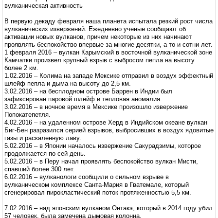
вулканическая активность
В первую декаду февраля наша планета испытала резкий рост числа
вулканических извержений. Ежедневно ученые сообщают об
активации новых вулканов, причем некоторые из них начинают
проявлять беспокойство впервые за многие десятки, а то и сотни лет.
1 февраля 2016 – вулкан Карымский в восточной вулканической зоне
Камчатки произвел крупный взрыв с выбросом пепла на высоту
более 2 км.
1.02.2016 – Колима на западе Мексике отправил в воздух эффектный
шлейф пепла и дыма на высоту до 2,5 км.
3.02.2016 – на бесплодном острове Баррен в Индии был
зафиксирован паровой шлейф и тепловая аномалия.
3.02.2016 – в ночное время в Мексике произошло извержение
Попокатепетля.
4.02.2016 – на удаленном острове Херд в Индийском океане вулкан
Биг-Бен разразился серией взрывов, выбросивших в воздух ядовитые
газы и раскаленную лаву.
5.02.2016 – в Японии началось извержение Сакурадзимы, которое
продолжается по сей день.
5.02.2016 – в Перу начал проявлять беспокойство вулкан Мисти,
спавший более 300 лет.
6.02.2016 – вулканологи сообщили о сильном взрыве в
вулканическом комплексе Санта-Мария в Гватемале, который
сгенерировал пирокластический поток протяженностью 5,5 км.
7.02.2016 – над японским вулканом Онтакэ, который в 2014 году убил
57 человек, была замечена дымовая колонна.