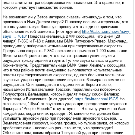
планы элиты по трансформированию населения. Это сражение, в
котором участвует множество воинов.
Не возникнет ли у Зетов интереса сказать что-нибудь о том, что
произошло в Нью-Джерси вчера? Я нахожу весьма интересным, что
это получило такую большую прессу и что люди не принимают
объяснения истеблишмента. [и от другого]
http://6abc.com/news/navy-
says ... 7618/
Представительница ВМФ сообщила, что днем [28
января] F-35C и F-18 с Авиабазы ВМФ Патуксент-Ривер, Мэриленд,
проводили у побережья испытания при сверхзвуковых скоростях.
Предельная скорость F-35C составляет примерно 1 200 миль в час.
Жители сообщали о том, что слышат громкие гулкие звуки и
ощущают тряску зданий и грунта. Гулкие звуки слышали даже в
Коннектикуте. Представительница ВМФ Конни Хемпель сообщила,
что в том районе почти ежедневно выполняются испытательные
полеты при сверхзвуковых скоростях, однако большая часть этих
звуковых ударов при преодолении звукового барьера на земле не
ощущается. Они проводятся в отдалении от берега в зоне,
называемой Испытательной Трассой, параллельной побережью
Полуострова Дельмарва, который делят между собой Делавэр,
Мэриленд и Вирджиния. [и от другого]
https://twitter.com/USGS
Но,
оказывается, "Шум" от звукового удара при преодолении звукового
барьера в "People Reports" отсутствует … Я слышу учения на базе
каждый раз, когда они их проводят. Я, конечно же, должен был
услышать звуковой удар при преодолении звукового барьера. …
Землетрясения грохочут, иногда громко, но гулкие звуки, от которых
дребезжат окна - несколько раз - это не то, что происходит! …
Объясните нам, каким образом 1 звуковой удар при преодолении