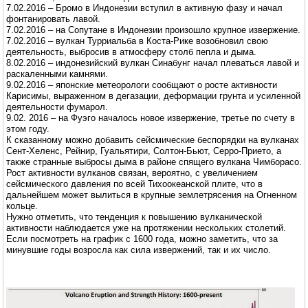
7.02.2016 – Бромо в Индонезии вступил в активную фазу и начал
фонтанировать лавой.
7.02.2016 – на Сопутане в Индонезии произошло крупное извержение.
7.02.2016 – вулкан Турриальба в Коста-Рике возобновил свою
деятельность, выбросив в атмосферу столб пепла и дыма.
8.02.2016 – индонезийский вулкан Синабунг начал плеваться лавой и
раскаленными камнями.
9.02.2016 – японские метеорологи сообщают о росте активности
Карисимы, выраженном в дегазации, деформации грунта и усиленной
деятельности фумарол.
9.02. 2016 – на Фуэго началось новое извержение, третье по счету в
этом году.
К сказанному можно добавить сейсмические беспорядки на вулканах
Сент-Хеленс, Рейнир, Гуальятири, Солтон-Бьют, Серро-Прието, а
также странные выбросы дыма в районе спящего вулкана Чимборасо.
Рост активности вулканов связан, вероятно, с увеличением
сейсмического давления по всей Тихоокеанской плите, что в
дальнейшем может вылиться в крупные землетрясения на Огненном
кольце.
Нужно отметить, что тенденция к повышению вулканической
активности наблюдается уже на протяжении нескольких столетий.
Если посмотреть на график с 1600 года, можно заметить, что за
минувшие годы возросла как сила извержений, так и их число.