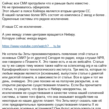
Сейчас все СМИ протрубили что и раньше было известно .
Но не признавалось официозом.
Этот обьект в поясе Койпера является вторым центром СС.
В нашей галактике более 90% состоят из комплекса 2 звезд и более .
Одиночные системы это редкое исключение.
И наша СС не исключение .
А уже между этими центрами вращается Нибиру.
Которую сейчас иногда видно.
https://www.youtube.com/watch? ... tu.be
Не хотели бы Зеты прокомментировать появление этой статьи в
основных СМИ? [и от другого] Сегодня по радио, когда слушал NPR,
они говорили о Планете X. Это также есть и на их вебсайте. Статью
на ту же самую тему можно также найти на sciencemag.org и на сайте
Калифорнийского технологического института. Три места, которые по
любым меркам являются (основными), выпустили статьи о девятой
или десятой планете, в зависимости от статьи. Все в один и тот же
день, очевидно. Это уже похоже не на ползучее раскрытие, а на
открытое раскрытие существования планеты. Если Вы прочитаете
статьи, то увидите, что факты о Нибиру некорректны, за
исключением ее существования в качестве члена нашей солнечной
системы, а также того факта, что она оказывает воздействие на
некоторые из наших других планет. Что Зеты могут сказать нам об
этих предварительных признаниях существования планеты X из
нескольких основных источников? Они будут использоваться для