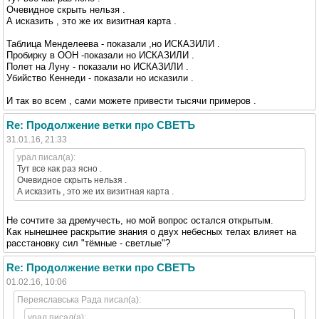
Очевидное скрыть нельзя .
А исказить , это же их визитная карта .
Таблица Менделеева - показали ,но ИСКАЗИЛИ .
Пробирку в ООН -показали но ИСКАЗИЛИ .
Полет на Луну - показали но ИСКАЗИЛИ .
Убийство Кеннеди - показали но исказили .
И так во всем , сами можете привести тысячи примеров .
Re: Продолжение ветки про СВЕТЪ
31.01.16, 21:33
урал писал(а):
Тут все как раз ясно .
Очевидное скрыть нельзя .
А исказить , это же их визитная карта .
Не сочтите за дремучесть, но мой вопрос остался открытым.
Как нынешнее раскрытие знания о двух небесных телах влияет на
расстановку сил "тёмные - светлые"?
Re: Продолжение ветки про СВЕТЪ
01.02.16, 10:06
Переяславська Рада писал(а):
урал писал(а):