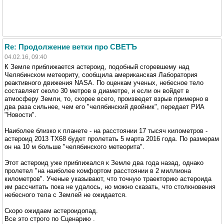
Re: Продолжение ветки про СВЕТЪ
04.02.16, 09:40
К Земле приближается астероид, подобный сгоревшему над
Челябинском метеориту, сообщила американская Лаборатория
реактивного движения NASA. По оценкам ученых, небесное тело
составляет около 30 метров в диаметре, и если он войдет в
атмосферу Земли, то, скорее всего, произведет взрыв примерно в
два раза сильнее, чем его "челябинский двойник", передает РИА
"Новости".
Наиболее близко к планете - на расстоянии 17 тысяч километров -
астероид 2013 TX68 будет пролетать 5 марта 2016 года. По размерам
он на 10 м больше "челябинского метеорита".
Этот астероид уже приближался к Земле два года назад, однако
пролетел "на наиболее комфортом расстоянии в 2 миллиона
километров". Ученые указывают, что точную траекторию астероида
им рассчитать пока не удалось, но можно сказать, что столкновения
небесного тела с Землей не ожидается.
Скоро ожидаем астероидопад.
Все это строго по Сценарию .