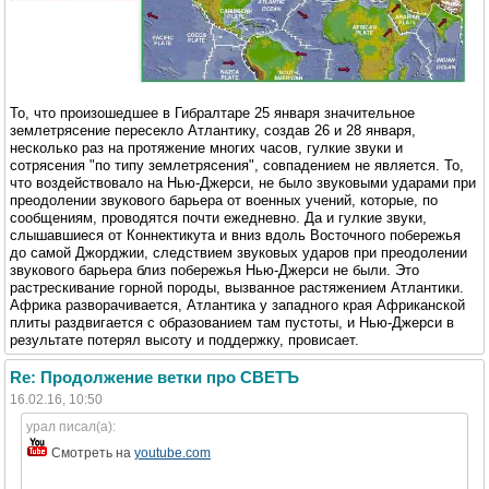
То, что произошедшее в Гибралтаре 25 января значительное
землетрясение пересекло Атлантику, создав 26 и 28 января,
несколько раз на протяжение многих часов, гулкие звуки и
сотрясения "по типу землетрясения", совпадением не является. То,
что воздействовало на Нью-Джерси, не было звуковыми ударами при
преодолении звукового барьера от военных учений, которые, по
сообщениям, проводятся почти ежедневно. Да и гулкие звуки,
слышавшиеся от Коннектикута и вниз вдоль Восточного побережья
до самой Джорджии, следствием звуковых ударов при преодолении
звукового барьера близ побережья Нью-Джерси не были. Это
растрескивание горной породы, вызванное растяжением Атлантики.
Африка разворачивается, Атлантика у западного края Африканской
плиты раздвигается с образованием там пустоты, и Нью-Джерси в
результате потерял высоту и поддержку, провисает.
Re: Продолжение ветки про СВЕТЪ
16.02.16, 10:50
урал писал(а):
Смотреть на
youtube.com