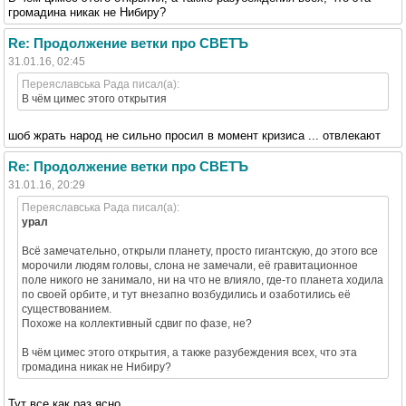
громадина никак не Нибиру?
Re: Продолжение ветки про СВЕТЪ
31.01.16, 02:45
Переяславська Рада писал(а):
В чём цимес этого открытия
шоб жрать народ не сильно просил в момент кризиса ... отвлекают
Re: Продолжение ветки про СВЕТЪ
31.01.16, 20:29
Переяславська Рада писал(а):
урал
Всё замечательно, открыли планету, просто гигантскую, до этого все
морочили людям головы, слона не замечали, её гравитационное
поле никого не занимало, ни на что не влияло, где-то планета ходила
по своей орбите, и тут внезапно возбудились и озаботились её
существованием.
Похоже на коллективный сдвиг по фазе, не?
В чём цимес этого открытия, а также разубеждения всех, что эта
громадина никак не Нибиру?
Тут все как раз ясно .