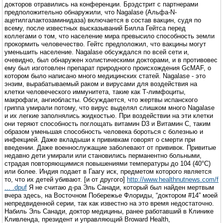
докторов отравились на конференции. Брэдстрит с партнерами
предположительно обнаружили, что Nagalase (Альфа-N-
ацетилгалактозаминидаза) включается в состав вакцин, судя по
всему, после известных высказываний Билла Гейтса перед
коллегами о том, что население мира превысило способность земли
прокормить человечество. Гейтс предположил, что вакцины могут
уменьшить население. Nagalase обсуждался по всей сети и,
очевидно, был обнаружен холистическими докторами, и в противовес
ему был изготовлен препарат природного происхождения GcMAF, о
котором было написано много медицинских статей. Nagalase - это
энзим, вырабатываемый раком и вирусами для воздействия на
клетки человеческого иммунитета, такие как Т-лимфоциты,
макрофаги, ангиобласты. Обсуждается, что жертвы испанского
гриппа умирали потому, что вирус выделял слишком много Nagalase
и их легкие заполнялись жидкостью. При воздействии на эти клетки
они теряют способность поглощать витамин D3 и Витамин C, таким
образом уменьшая способность человека бороться с болезнью и
инфекцией. Даже вкладыши к прививкам говорят о смерти при
введении. Даже военнослужащие заболевают от прививок. Привитые
недавно дети умирали или становились перманентно больными,
страдая повторяющимися повышениями температуры до 104 (40°С)
или более. Индия подает в Гаагу иск, предметом которого является
то, что их детей убивают. [и от другого]
http://www.healthnutnews.com/f
... .dpuf
Я не считаю д-ра Эль Санади, который был найден мертвым
вчера здесь, на Восточном Побережье Флориды, “доктором #14” моей
непредвиденной серии, так как известно на это время недостаточно.
Набиль Эль Санади, доктор медицины, ранее работавший в Клинике
Кливленда, президент и управляющий Broward Health,