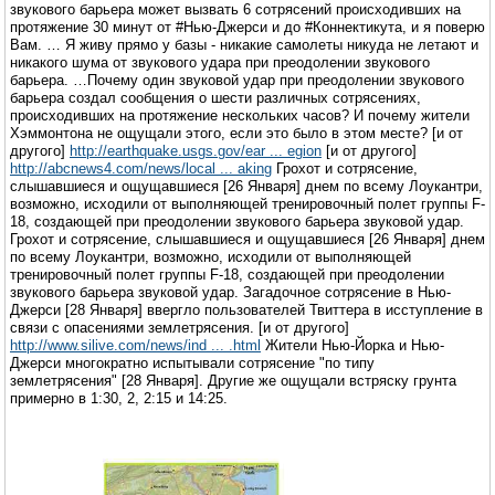
звукового барьера может вызвать 6 сотрясений происходивших на
протяжение 30 минут от #Нью-Джерси и до #Коннектикута, и я поверю
Вам. … Я живу прямо у базы - никакие самолеты никуда не летают и
никакого шума от звукового удара при преодолении звукового
барьера. …Почему один звуковой удар при преодолении звукового
барьера создал сообщения о шести различных сотрясениях,
происходивших на протяжение нескольких часов? И почему жители
Хэммонтона не ощущали этого, если это было в этом месте? [и от
другого]
http://earthquake.usgs.gov/ear ... egion
[и от другого]
http://abcnews4.com/news/local ... aking
Грохот и сотрясение,
слышавшиеся и ощущавшиеся [26 Января] днем по всему Лоукантри,
возможно, исходили от выполняющей тренировочный полет группы F-
18, создающей при преодолении звукового барьера звуковой удар.
Грохот и сотрясение, слышавшиеся и ощущавшиеся [26 Января] днем
по всему Лоукантри, возможно, исходили от выполняющей
тренировочный полет группы F-18, создающей при преодолении
звукового барьера звуковой удар. Загадочное сотрясение в Нью-
Джерси [28 Января] ввергло пользователей Твиттера в исступление в
связи с опасениями землетрясения. [и от другого]
http://www.silive.com/news/ind ... .html
Жители Нью-Йорка и Нью-
Джерси многократно испытывали сотрясение "по типу
землетрясения" [28 Января]. Другие же ощущали встряску грунта
примерно в 1:30, 2, 2:15 и 14:25.