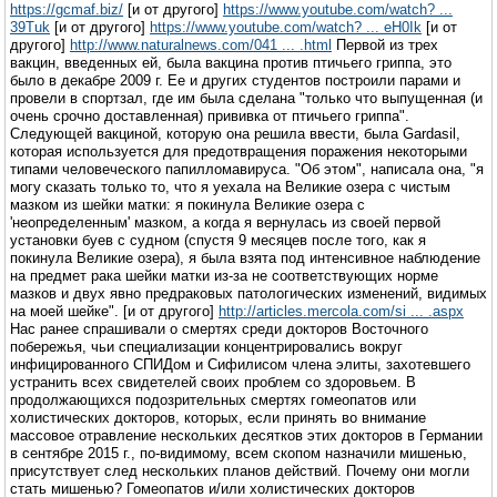
https://gcmaf.biz/
[и от другого]
https://www.youtube.com/watch? ...
39Tuk
[и от другого]
https://www.youtube.com/watch? ... eH0Ik
[и от
другого]
http://www.naturalnews.com/041 ... .html
Первой из трех
вакцин, введенных ей, была вакцина против птичьего гриппа, это
было в декабре 2009 г. Ее и других студентов построили парами и
провели в спортзал, где им была сделана "только что выпущенная (и
очень срочно доставленная) прививка от птичьего гриппа".
Следующей вакциной, которую она решила ввести, была Gardasil,
которая используется для предотвращения поражения некоторыми
типами человеческого папилломавируса. "Об этом", написала она, "я
могу сказать только то, что я уехала на Великие озера с чистым
мазком из шейки матки: я покинула Великие озера с
'неопределенным' мазком, а когда я вернулась из своей первой
установки буев с судном (спустя 9 месяцев после того, как я
покинула Великие озера), я была взята под интенсивное наблюдение
на предмет рака шейки матки из-за не соответствующих норме
мазков и двух явно предраковых патологических изменений, видимых
на моей шейке". [и от другого]
http://articles.mercola.com/si ... .aspx
Нас ранее спрашивали о смертях среди докторов Восточного
побережья, чьи специализации концентрировались вокруг
инфицированного СПИДом и Сифилисом члена элиты, захотевшего
устранить всех свидетелей своих проблем со здоровьем. В
продолжающихся подозрительных смертях гомеопатов или
холистических докторов, которых, если принять во внимание
массовое отравление нескольких десятков этих докторов в Германии
в сентябре 2015 г., по-видимому, всем скопом назначили мишенью,
присутствует след нескольких планов действий. Почему они могли
стать мишенью? Гомеопатов и/или холистических докторов