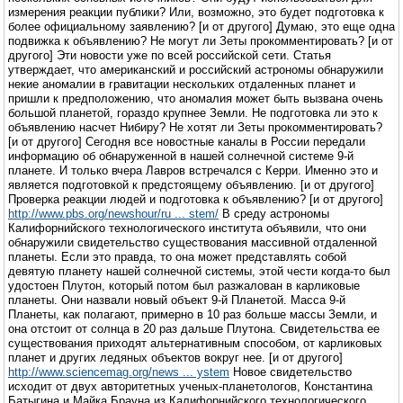
измерения реакции публики? Или, возможно, это будет подготовка к
более официальному заявлению? [и от другого] Думаю, это еще одна
подвижка к объявлению? Не могут ли Зеты прокомментировать? [и от
другого] Эти новости уже по всей российской сети. Статья
утверждает, что американский и российский астрономы обнаружили
некие аномалии в гравитации нескольких отдаленных планет и
пришли к предположению, что аномалия может быть вызвана очень
большой планетой, гораздо крупнее Земли. Не подготовка ли это к
объявлению насчет Нибиру? Не хотят ли Зеты прокомментировать?
[и от другого] Сегодня все новостные каналы в России передали
информацию об обнаруженной в нашей солнечной системе 9-й
планете. И только вчера Лавров встречался с Керри. Именно это и
является подготовкой к предстоящему объявлению. [и от другого]
Проверка реакции людей и подготовка к объявлению? [и от другого]
http://www.pbs.org/newshour/ru ... stem/
В среду астрономы
Калифорнийского технологического института объявили, что они
обнаружили свидетельство существования массивной отдаленной
планеты. Если это правда, то она может представлять собой
девятую планету нашей солнечной системы, этой чести когда-то был
удостоен Плутон, который потом был разжалован в карликовые
планеты. Они назвали новый объект 9-й Планетой. Масса 9-й
Планеты, как полагают, примерно в 10 раз больше массы Земли, и
она отстоит от солнца в 20 раз дальше Плутона. Свидетельства ее
существования приходят альтернативным способом, от карликовых
планет и других ледяных объектов вокруг нее. [и от другого]
http://www.sciencemag.org/news ... ystem
Новое свидетельство
исходит от двух авторитетных ученых-планетологов, Константина
Батыгина и Майка Брауна из Калифорнийского технологического