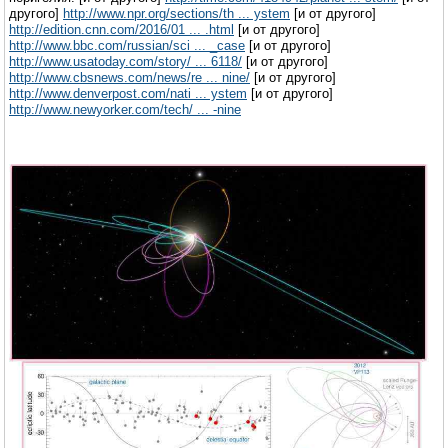
другого]
http://www.npr.org/sections/th ... ystem
[и от другого]
http://edition.cnn.com/2016/01 ... .html
[и от другого]
http://www.bbc.com/russian/sci ... _case
[и от другого]
http://www.usatoday.com/story/ ... 6118/
[и от другого]
http://www.cbsnews.com/news/re ... nine/
[и от другого]
http://www.denverpost.com/nati ... ystem
[и от другого]
http://www.newyorker.com/tech/ ... -nine