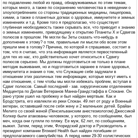
по подавлению любой из правд, обнаруживаемых по этим темам,
которых много, а также по сохранению человечества в неведении о
злоупотреблениях со стороны традиционных медицины, пищепрома,
химии, а также о планетных догмах о здоровье, иммунитете и земных
изменениях и т.д. Кроме того я предполагаю, что существует
глубинная необходимость также скрывать все, что приводит к знанию
о земных изменениях, приводящему к открытию Планеты X и Сдвигов
полюсов в прошлом. Не могли бы Зеты сказать что-нибудь в
дополнение к этому? о том, правильные ли мысли обо всем этом
пришли мне в голову? Причина, по которой я спрашиваю, состоит в
том, что я считаю, что эта информация является первостепенный
для тех из нас, кто действительно хочет относиться к Сдвигу
полюсов серьезно. Мы должны подготовиться не только в плане
методик выживания, но и подготовиться заранее в плане здоровья,
иммунитета и знания о том, что Служащие себе задумали в
отношении этих различных тем информации, которые могут иметь к
нам отношение, с тем чтобы мы могли избежать проблем, вступая в
Сдвиг полюсов. Самый последний - зав. хирургическим отделением
Медцентра по Делам Ветеранов Манна-Грандстаффа в Спокане. Он
рано утром ушел на пробежку и был найден мертвым. Как и
Брэдстрита, его извлекли из реки Спокан. 49 лет от роду и Военный
ветеран, оставивший после себя жену и 2 маленьких детей. Брайан
Мелито со своей женой (Пенсильванским анестезиологом) Джессикой
Колкер были атакованы человеком, у которого, по сообщениям, был
меч, когда они гуляли по пляжу. Ее муж, 62 лет, по сообщениям,
выжил. Затем, перед этим, Флоридский доктор и Руководитель и
президент компании Broward Health был найден погибшим от
предполагаемого самоубийства. А перед ними 29-30 холистических