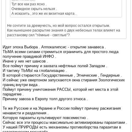
Тут все как раз ясно .
Очевидное скрыть нельзя .
А исказить , это же их визитная карта .
Не сочтите за дремучесть, но мой вопрос остался открытым.
Как нынешнее раскрытие знания о двух небесных телах влияет на
расстановку сил "тёмные - светлые"?
Идет эпоха Выбора . Аппокалипсис - открытие занавеса .
ТЬМА всеми силами стремиться ограничить для простого люда
получение правдивой ИНФО .
Иначе у них нет шансов .
Все поймут причину и захвата нефтяных полей Западом .
И тактику ТЬМЫ на глобализацию .
В которой стираются Государственные , Этнические , Гендерные .
И сейчас уже овертоном запускаются окна стирания Зоологических
границ внутри вида .
Поймут причину уничтожения РАССЫ, которой нет места в этой
парадигме .
Причину завоза в Европу толп другого этноса .
Те же Русские и на Украине и России поймут причину расжигания
ненависти и разделения .
Которую паразиты культивируют повсеместно .
Сейчас все эти процессы максимально активизированы паразитами .
У нашей ПРИРОДЫ есть механизмы противоборства паразитам в
галактическом масштабе .