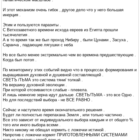
И этот механизм очень гибок , другое дело что у него большая
инерция .
Этим и пользуются паразиты .
С Ветхозаветного времени исхода евреев из Египта прошли
тысячелетия .
А в то время так же был проход Нибиру , были Цунами , Засуха ,
Саранча , падающие лягушки с неба
Но все было менее экстремально чем во времена предшествующие .
Когда был потоп .
По мониторингу этих событий видно что в процессах формирования и
выращивания духовной и душевной составляющей .
СВЕТЪ /ТЬМА это система тяни/ толкай .
На вершину духовной эволюции .
При которой отсеиваются слабые - плевела.
И лишь немногие зерна идут дальше .СВЕТЬ/ТЬМА - это все Одно .
Но для последствий выбора - не ВСЕ РАВНО .
Сейчас и наступило время окончательного решения .
Будет ли полностью перепахана Земля , или только частично .
Все это зависит от индивидуального выбора каждым и от общего %
того или иного выбора всеми .
Никто никому не обещал кормить с ложечки истиной .
Напротив с ложечки кормят ПРИГОТОВЛЕННЫМИ СИСТЕМАМИ
только паразиты своей ложью