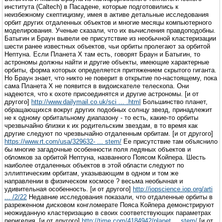
института (Caltech) в Пасадене, которые подготовились к
неизбежному скептицизму, имея в активе детальные исследования
орбит других отдаленных объектов и многие месяцы компьютерного
моделирования. Ученые сказали, что их вычисления правдоподобны.
Батыгин и Браун вывели ее присутствие из необычной кластеризации
шести ранее известных объектов, чьи орбиты пролегают за орбитой
Нептуна. Если Планета X там есть, говорят Браун и Батыгин, то
астрономы должны найти и другие объекты, имеющие характерные
орбиты, форма которых определяется притяжением скрытого гиганта.
Но Браун знает, что никто не поверит в открытие по-настоящему, пока
сама Планета X не появится в видоискателе телескопа. Они
надеются, что к охоте присоединятся и другие астрономы. [и от
другого]
http://www.dailymail.co.uk/sci ... .html
Большинство планет,
обращающихся вокруг других подобных солнцу звезд, принадлежит
не к одному орбитальному диапазону - то есть, какие-то орбиты
чрезвычайно близки к их родительским звездам, в то время как
другие следуют по чрезвычайно отдаленным орбитам. [и от другого]
https://www.rt.com/usa/329632- ... stem/
Ее присутствие там объяснило
бы многие загадочные особенности поля ледяных объектов и
обломков за орбитой Нептуна, названного Поясом Койпера. Шесть
наиболее отдаленных объектов в этой области следуют по
эллиптическим орбитам, указывающим в одном и том же
направлении в физическом космосе ? весьма необычная и
удивительная особенность. [и от другого]
http://iopscience.iop.org/arti
... /2/22
Недавние исследования показали, что отдаленные орбиты в
разреженном дисковом конгломерате Пояса Койпера демонстрируют
неожиданную кластеризацию в своих соответствующих параметрах
перигелия. [и от другого]
http://time.com/4184942/planet ... stem/
[и от