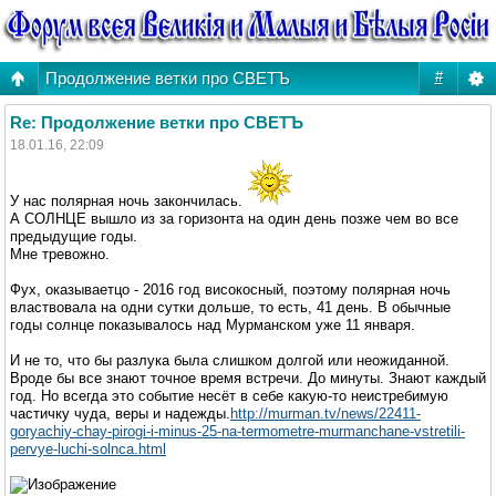
Продолжение ветки про СВЕТЪ
#
Re: Продолжение ветки про СВЕТЪ
18.01.16, 22:09
У нас полярная ночь закончилась.
А СОЛНЦЕ вышло из за горизонта на один день позже чем во все
предыдущие годы.
Мне тревожно.
Фух, оказываетцо - 2016 год високосный, поэтому полярная ночь
властвовала на одни сутки дольше, то есть, 41 день. В обычные
годы солнце показывалось над Мурманском уже 11 января.
И не то, что бы разлука была слишком долгой или неожиданной.
Вроде бы все знают точное время встречи. До минуты. Знают каждый
год. Но всегда это событие несёт в себе какую-то неистребимую
частичку чуда, веры и надежды.
http://murman.tv/news/22411-
goryachiy-chay-pirogi-i-minus-25-na-termometre-murmanchane-vstretili-
pervye-luchi-solnca.html