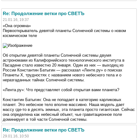
Re: Продолжение ветки про СВЕТЪ
21.01.16, 19:37
«Она огромна»
Первооткрыватель девятой планеты Солнечной системы о новом
космическом теле
Об открытии девятой планеты Солнечной системы двумя
астрономами из Калифорнийского технологического института в
Пасадене стало известно 20 января. Один из них — выходец из
России Константин Батыгин — рассказал «Ленте.ру» о поисках
Планеты X, трудностях с названием нового небесного тела и о
неразгаданных тайнах Солнечной системы.
«Лента.ру»: Что представляет собой открытая вами планета?
Константин Батыгин: Она не попадает в категорию карликовых
планет. Это небесное тело вполне массивно. Наша модель дает
массу где-то в десять земных, эта планета просто гигантская. Сейчас
она определена как небесный объект, чье гравитационное поле
доминирует в той части Солнечной системы.
Re: Продолжение ветки про СВЕТЪ
29.01.16, 10:50