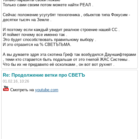
Только сами своим потом можете найти РЕАЛ .
Сейчас положение усугубят техногеника , обьектов типа Фокусим -
десятки тысяч на Земле .
И поэтому если каждый увидит реалное строение нашей СС .
И поймет почему все именно так .
Это будет способствовать правильному выбору .
И это отразится на % СВЕТЪТЬМА.
А вы думаете здря эта скотина Греф так возбудился Дауншифтерами
, теми кто старается быть подальше от это гнилой ЖАС Системы .
Что бы их не придавило её осколками , он вот вот рухнет .
Re: Продолжение ветки про СВЕТЪ
01.02.16, 10:26
Смотреть на
youtube.com