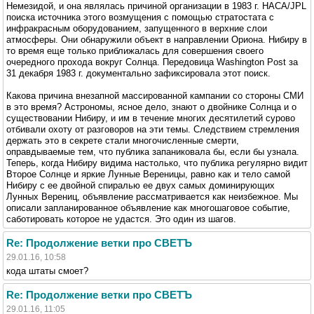
Немезидой, и она являлась причиной организации в 1983 г. НАСА/JPL
поиска источника этого возмущения с помощью стратостата с
инфракрасным оборудованием, запущенного в верхние слои
атмосферы. Они обнаружили объект в направлении Ориона. Нибиру в
то время еще только приближалась для совершения своего
очередного прохода вокруг Солнца. Передовица Washington Post за
31 декабря 1983 г. документально зафиксировала этот поиск.
Какова причина внезапной массированной кампании со стороны СМИ
в это время? Астрономы, ясное дело, знают о двойнике Солнца и о
существовании Нибиру, и им в течение многих десятилетий сурово
отбивали охоту от разговоров на эти темы. Следствием стремления
держать это в секрете стали многочисленные смерти,
оправдываемые тем, что публика запаниковала бы, если бы узнала.
Теперь, когда Нибиру видима настолько, что публика регулярно видит
Второе Солнце и яркие Лунные Вереницы, равно как и тело самой
Нибиру с ее двойной спиралью ее двух самых доминирующих
Лунных Верениц, объявление рассматривается как неизбежное. Мы
описали запланированное объявление как многошаговое событие,
саботировать которое не удастся. Это один из шагов.
Re: Продолжение ветки про СВЕТЪ
29.01.16, 10:58
кода штаты смоет?
Re: Продолжение ветки про СВЕТЪ
29.01.16, 11:05