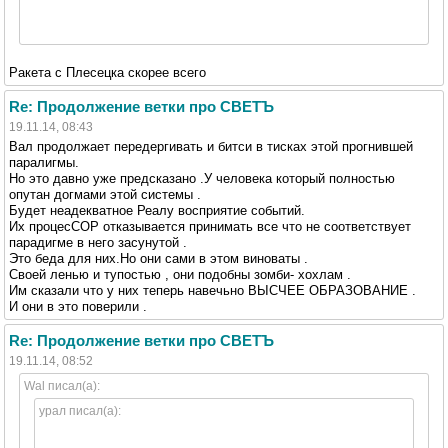
Ракета с Плесецка скорее всего
Re: Продолжение ветки про СВЕТЪ
19.11.14, 08:43
Вал продолжает передергивать и битси в тисках этой прогнившей
паралигмы.
Но это давно уже предсказано .У человека который полностью
опутан догмами этой системы .
Будет неадекватное Реалу восприятие событий.
Их процесСОР отказывается принимать все что не соответствует
парадигме в него засунутой .
Это беда для них.Но они сами в этом виноваты .
Своей ленью и тупостью , они подобны зомби- хохлам .
Им сказали что у них теперь навечьно ВЫСЧЕЕ ОБРАЗОВАНИЕ .
И они в это поверили .
Re: Продолжение ветки про СВЕТЪ
19.11.14, 08:52
Wal писал(а):
урал писал(а):