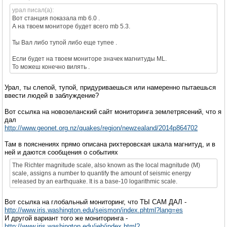
урал писал(а):
Вот станция показала mb 6.0 .
А на твоем мониторе будет всего mb 5.3.
Ты Вал либо тупой либо еще тупее .
Если будет на твоем мониторе значек магнитуды МL.
То можеш конечно вилять .
Урал, ты слепой, тупой, придуриваешься или намеренно пытаешься
ввести людей в заблуждение?
Вот ссылка на новозеланский сайт мониторинга землетрясений, что я
дал
http://www.geonet.org.nz/quakes/region/newzealand/2014p864702
Там в пояснениях прямо описана рихтеровская шкала магнитуд, и в
ней и даются сообщения о событиях
The Richter magnitude scale, also known as the local magnitude (M)
scale, assigns a number to quantify the amount of seismic energy
released by an earthquake. It is a base-10 logarithmic scale.
Вот ссылка на глобальный мониторинг, что ТЫ САМ ДАЛ -
http://www.iris.washington.edu/seismon/index.phtml?lang=es
И другой вариант того же мониторинга -
http://www.iris.washington.edu/ieb/index.html?