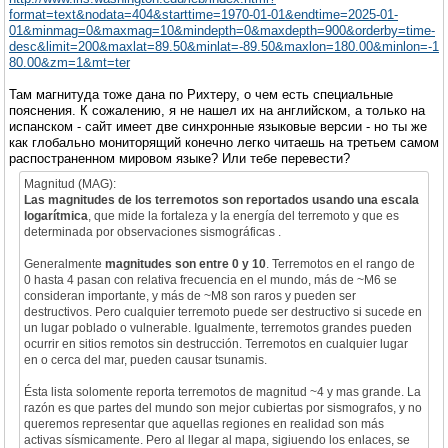
format=text&nodata=404&starttime=1970-01-01&endtime=2025-01-
01&minmag=0&maxmag=10&mindepth=0&maxdepth=900&orderby=time-
desc&limit=200&maxlat=89.50&minlat=-89.50&maxlon=180.00&minlon=-1
80.00&zm=1&mt=ter
Там магнитуда тоже дана по Рихтеру, о чем есть специальные
пояснения. К сожалению, я не нашел их на английском, а только на
испанском - сайт имеет две синхронные языковые версии - но ты же
как глобально мониторящий конечно легко читаешь на третьем самом
распостраненном мировом языке? Или тебе перевести?
Magnitud (MAG):
Las magnitudes de los terremotos son reportados usando una escala
logarítmica
, que mide la fortaleza y la energía del terremoto y que es
determinada por observaciones sismográficas .
Generalmente
magnitudes son entre 0 y 10
. Terremotos en el rango de
0 hasta 4 pasan con relativa frecuencia en el mundo, más de ~M6 se
consideran importante, y más de ~M8 son raros y pueden ser
destructivos. Pero cualquier terremoto puede ser destructivo si sucede en
un lugar poblado o vulnerable. Igualmente, terremotos grandes pueden
ocurrir en sitios remotos sin destrucción. Terremotos en cualquier lugar
en o cerca del mar, pueden causar tsunamis.
Ésta lista solomente reporta terremotos de magnitud ~4 y mas grande. La
razón es que partes del mundo son mejor cubiertas por sismografos, y no
queremos representar que aquellas regiones en realidad son más
activas sísmicamente. Pero al llegar al mapa, sigiuendo los enlaces, se