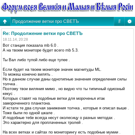
Продолжение ветки про СВЕТЪ
#
Re: Продолжение ветки про СВЕТЪ
18.11.14, 20:28
Вот станция показала mb 6.0 .
А на твоем мониторе будет всего mb 5.3.
Ты Вал либо тупой либо еще тупее .
Если будет на твоем мониторе значек магнитуды МL.
То можеш конечно вилять .
Но в данном случае даны однотипные значения определения силы
толчка .
Поэтому твои виляния мимо , но видно что ты типичный одиозный
кекус .
Которых ставят на подобные ветки для мороченья итак
замороченного планктона.
И кстати те два случая занижения толчка , которые я описал выше .
Тоже были по одной шкале .
И подобные тебе всегда несут околесицу о разных методах .
Это характерно для проплаченных тролей .
На всех ветках и сайтах по мониторингу есть подобные мумии .