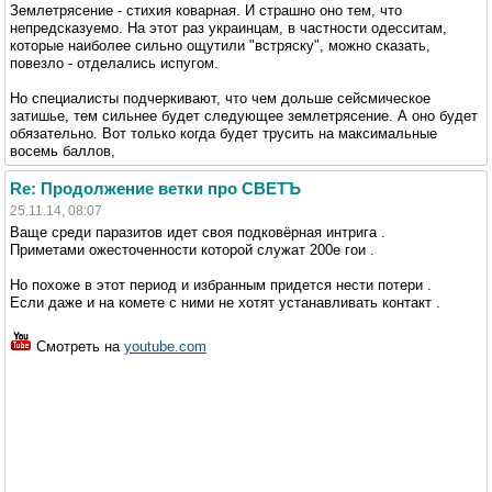
Землетрясение - стихия коварная. И страшно оно тем, что
непредсказуемо. На этот раз украинцам, в частности одесситам,
которые наиболее сильно ощутили "встряску", можно сказать,
повезло - отделались испугом.
Но специалисты подчеркивают, что чем дольше сейсмическое
затишье, тем сильнее будет следующее землетрясение. А оно будет
обязательно. Вот только когда будет трусить на максимальные
восемь баллов,
Re: Продолжение ветки про СВЕТЪ
25.11.14, 08:07
Ваще среди паразитов идет своя подковёрная интрига .
Приметами ожесточенности которой служат 200е гои .
Но похоже в этот период и избранным придется нести потери .
Если даже и на комете с ними не хотят устанавливать контакт .
Смотреть на
youtube.com