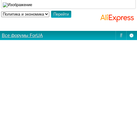
Все форумы ForUA
#