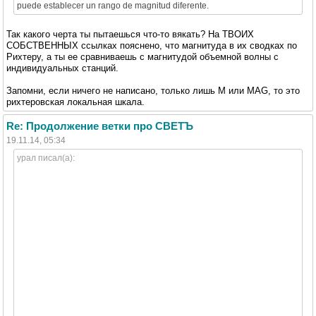
puede establecer un rango de magnitud diferente.
Так какого черта ты пытаешься что-то вякать? На ТВОИХ
СОБСТВЕННЫХ ссылках пояснено, что магнитуда в их сводках по
Рихтеру, а ты ее сравниваешь с магнитудой объемной волны с
индивидуальных станций.
Запомни, если ничего не написано, только лишь М или MAG, то это
рихтеровская локальная шкала.
Re: Продолжение ветки про СВЕТЪ
19.11.14, 05:34
урал писал(а):