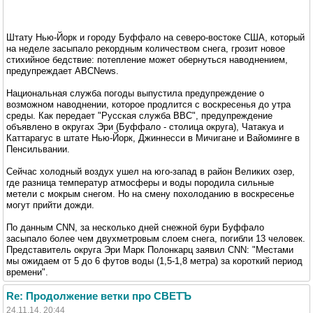
Штату Нью-Йорк и городу Буффало на северо-востоке США, который
на неделе засыпало рекордным количеством снега, грозит новое
стихийное бедствие: потепление может обернуться наводнением,
предупреждает ABCNews.
Национальная служба погоды выпустила предупреждение о
возможном наводнении, которое продлится с воскресенья до утра
среды. Как передает "Русская служба ВВС", предупреждение
объявлено в округах Эри (Буффало - столица округа), Чатакуа и
Каттарагус в штате Нью-Йорк, Джиннесси в Мичигане и Вайоминге в
Пенсильвании.
Сейчас холодный воздух ушел на юго-запад в район Великих озер,
где разница температур атмосферы и воды породила сильные
метели с мокрым снегом. Но на смену похолоданию в воскресенье
могут прийти дожди.
По данным CNN, за несколько дней снежной бури Буффало
засыпало более чем двухметровым слоем снега, погибли 13 человек.
Представитель округа Эри Марк Полонкарц заявил CNN: "Местами
мы ожидаем от 5 до 6 футов воды (1,5-1,8 метра) за короткий период
времени".
Re: Продолжение ветки про СВЕТЪ
24.11.14, 20:44