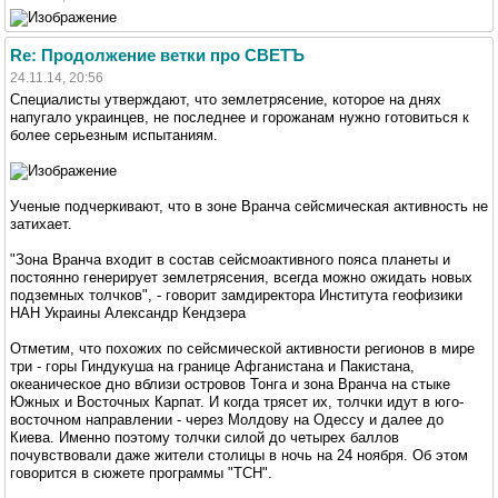
Re: Продолжение ветки про СВЕТЪ
24.11.14, 20:56
Специалисты утверждают, что землетрясение, которое на днях
напугало украинцев, не последнее и горожанам нужно готовиться к
более серьезным испытаниям.
Ученые подчеркивают, что в зоне Вранча сейсмическая активность не
затихает.
"Зона Вранча входит в состав сейсмоактивного пояса планеты и
постоянно генерирует землетрясения, всегда можно ожидать новых
подземных толчков", - говорит замдиректора Института геофизики
НАН Украины Александр Кендзера
Отметим, что похожих по сейсмической активности регионов в мире
три - горы Гиндукуша на границе Афганистана и Пакистана,
океаническое дно вблизи островов Тонга и зона Вранча на стыке
Южных и Восточных Карпат. И когда трясет их, толчки идут в юго-
восточном направлении - через Молдову на Одессу и далее до
Киева. Именно поэтому толчки силой до четырех баллов
почувствовали даже жители столицы в ночь на 24 ноября. Об этом
говорится в сюжете программы "ТСН".