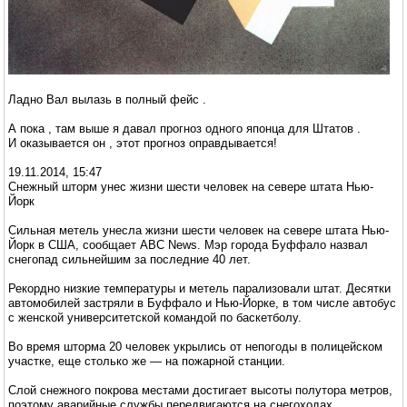
Ладно Вал вылазь в полный фейс .
А пока , там выше я давал прогноз одного японца для Штатов .
И оказывается он , этот прогноз оправдывается!
19.11.2014, 15:47
Снежный шторм унес жизни шести человек на севере штата Нью-
Йорк
Сильная метель унесла жизни шести человек на севере штата Нью-
Йорк в США, сообщает ABC News. Мэр города Буффало назвал
снегопад сильнейшим за последние 40 лет.
Рекордно низкие температуры и метель парализовали штат. Десятки
автомобилей застряли в Буффало и Нью-Йорке, в том числе автобус
с женской университетской командой по баскетболу.
Во время шторма 20 человек укрылись от непогоды в полицейском
участке, еще столько же — на пожарной станции.
Слой снежного покрова местами достигает высоты полутора метров,
поэтому аварийные службы передвигаются на снегоходах.