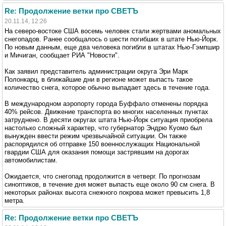
Re: Продолжение ветки про СВЕТЪ
20.11.14, 12:26
На северо-востоке США восемь человек стали жертвами аномальных
снегопадов. Ранее сообщалось о шести погибших в штате Нью-Йорк.
По новым данным, еще два человека погибли в штатах Нью-Гэмпшир
и Мичиган, сообщает РИА "Новости".
Как заявил представитель администрации округа Эри Марк
Полонкарц, в ближайшие дни в регионе может выпасть такое
количество снега, которое обычно выпадает здесь в течение года.
В международном аэропорту города Буффало отменены порядка
40% рейсов. Движение транспорта во многих населенных пунктах
затруднено. В десяти округах штата Нью-Йорк ситуация приобрела
настолько сложный характер, что губернатор Эндрю Куомо был
вынужден ввести режим чрезвычайной ситуации. Он также
распорядился об отправке 150 военнослужащих Национальной
гвардии США для оказания помощи застрявшим на дорогах
автомобилистам.
Ожидается, что снегопад продолжится в четверг. По прогнозам
синоптиков, в течение дня может выпасть еще около 90 см снега. В
некоторых районах высота снежного покрова может превысить 1,8
метра.
Re: Продолжение ветки про СВЕТЪ