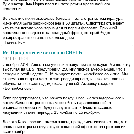
Губернатор Нью-Йорка ввел в штате режим чрезвычайного
положения.
Во власти стихии оказалась большая часть страны: температура
ниже нуля была зафиксирована в 50 штатах. Синоптики отмечают,
что такая погода характерна для января и февраля. Причиной
аномальных осадков стал холодный фронт, который будет
распространяться еще несколько дней.
«Газета.Ru»
Re: Продолжение ветки про СВЕТЪ
19.11.14, 19:24
7 ноября 2014. Известный ученый и популяризатор науки, Мичио Каку
выступая на CBS, предупредил 250 миллионов американцев, что в
середине этой недели США ожидает почти библейское событие. Мы
станем эпицентром чего-то экстраординарного, и, кажется, «на нас
обрушатся все силы ада», сказал ученый. Америку ожидает
«BomboGenesis».
Каку предупреждает, что работа воздушного, железнодорожного и
автомобильного транспорта может быть парализованной, а
расписание движения будут нарушаться: «Пиком массовых
нарушений станет период с 13 ноября по 15 ноября».
Все это Каку сообщил американцам, прежде чем сказать о том, что
население страны почувствует «волновой эффект» на протяжении
всего ноября.