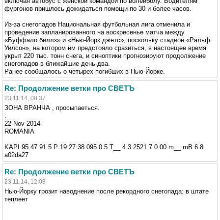
включая автобус с женской командой по волейболу. Водителям
фургонов пришлось дожидаться помощи по 30 и более часов.
Из-за снегопадов Национальная футбольная лига отменила и
проведение запланированного на воскресенье матча между
«Буффало биллз» и «Нью-Йорк джетс», поскольку стадион «Ральф
Уилсон», на котором им предстояло сразиться, в настоящее время
укрыт 220 тыс. тонн снега, и синоптики прогнозируют продолжение
снегопадов в ближайшие день-два.
Ранее сообщалось о четырех погибших в Нью-Йорке.
Re: Продолжение ветки про СВЕТЪ
23.11.14, 08:37
ЗОНА ВРАНЧА , просыпаеться.
.
22 Nov 2014
ROMANIA
KAPI 95.47 91.5 P 19:27:38.095 0.5 T__ 4.3 2521.7 0.00 m__ mB 6.8
a02da27
Re: Продолжение ветки про СВЕТЪ
23.11.14, 12:08
Нью-Йорку грозит наводнение после рекордного снегопада: в штате
теплеет