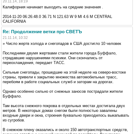
20.11.14, 18:19
Калифорния начинает выходить на средние значения .
2014-11-20 06:26:48.0 36.71 N 121.63 W 9 Ml 4.6 M CENTRAL
CALIFORNIA
Re: Продолжение ветки про СВЕТЪ
21.11.14, 10:32
» Число жертв холода и снегопадов в США достигло 10 человек
Последними двумя жертвами стали жители города Буффало,
страдавшие нарушениями психики. Они скончались от
переохлаждения, передает ТАСС.
Сильные снегопады, прошедшие на этой неделе на северо-востоке
страны, привели к закрытию множества автомобильных трасс,
перебоям в работе социальных служб и заторам на дорогах.
Однако особенно сильно от снежных заносов пострадали жители
Буффало.
Там высота снежного покрова в отдельных местах достигала двух
метров. В некоторых домах снегом были полностью завалены
входные двери и окна, строения буквально приходилось выкапывать
из сугробов.
В снежном плену оказались и около 150 автотранспортных средств,