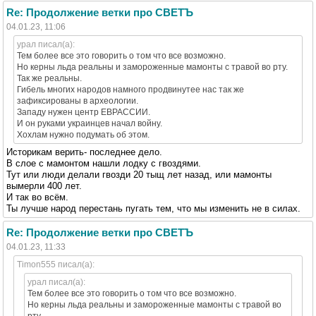
Re: Продолжение ветки про СВЕТЪ
04.01.23, 11:06
урал писал(а):
Тем более все это говорить о том что все возможно.
Но керны льда реальны и замороженные мамонты с травой во рту.
Так же реальны.
Гибель многих народов намного продвинутее нас так же
зафиксированы в археологии.
Западу нужен центр ЕВРАССИИ.
И он руками украинцев начал войну.
Хохлам нужно подумать об этом.
Историкам верить- последнее дело.
В слое с мамонтом нашли лодку с гвоздями.
Тут или люди делали гвозди 20 тыщ лет назад, или мамонты
вымерли 400 лет.
И так во всём.
Ты лучше народ перестань пугать тем, что мы изменить не в силах.
Re: Продолжение ветки про СВЕТЪ
04.01.23, 11:33
Timon555 писал(а):
урал писал(а):
Тем более все это говорить о том что все возможно.
Но керны льда реальны и замороженные мамонты с травой во