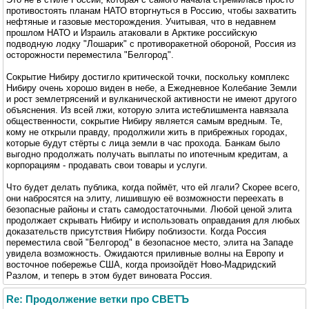
противостоять планам НАТО вторгнуться в Россию, чтобы захватить
нефтяные и газовые месторождения. Учитывая, что в недавнем
прошлом НАТО и Израиль атаковали в Арктике российскую
подводную лодку "Лошарик" с противоракетной обороной, Россия из
осторожности переместила "Белгород".
Сокрытие Нибиру достигло критической точки, поскольку комплекс
Нибиру очень хорошо виден в небе, а Ежедневное Колебание Земли
и рост землетрясений и вулканической активности не имеют другого
объяснения. Из всей лжи, которую элита истеблишмента навязала
общественности, сокрытие Нибиру является самым вредным. Те,
кому не открыли правду, продолжили жить в прибрежных городах,
которые будут стёрты с лица земли в час прохода. Банкам было
выгодно продолжать получать выплаты по ипотечным кредитам, а
корпорациям - продавать свои товары и услуги.
Что будет делать публика, когда поймёт, что ей лгали? Скорее всего,
они набросятся на элиту, лишившую её возможности переехать в
безопасные районы и стать самодостаточными. Любой ценой элита
продолжает скрывать Нибиру и использовать оправдания для любых
доказательств присутствия Нибиру поблизости. Когда Россия
переместила свой "Белгород" в безопасное место, элита на Западе
увидела возможность. Ожидаются приливные волны на Европу и
восточное побережье США, когда произойдёт Ново-Мадридский
Разлом, и теперь в этом будет виновата Россия.
Re: Продолжение ветки про СВЕТЪ