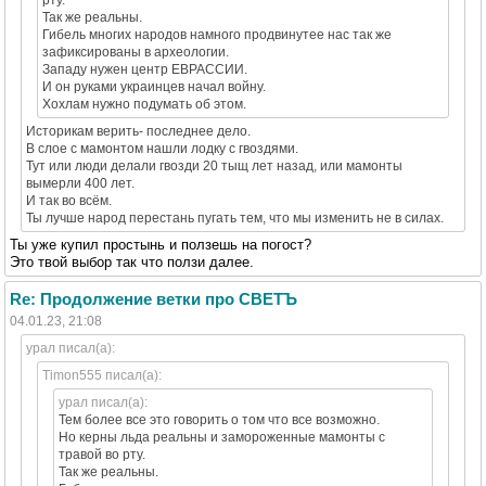
рту.
Так же реальны.
Гибель многих народов намного продвинутее нас так же
зафиксированы в археологии.
Западу нужен центр ЕВРАССИИ.
И он руками украинцев начал войну.
Хохлам нужно подумать об этом.
Историкам верить- последнее дело.
В слое с мамонтом нашли лодку с гвоздями.
Тут или люди делали гвозди 20 тыщ лет назад, или мамонты
вымерли 400 лет.
И так во всём.
Ты лучше народ перестань пугать тем, что мы изменить не в силах.
Ты уже купил простынь и ползешь на погост?
Это твой выбор так что ползи далее.
Re: Продолжение ветки про СВЕТЪ
04.01.23, 21:08
урал писал(а):
Timon555 писал(а):
урал писал(а):
Тем более все это говорить о том что все возможно.
Но керны льда реальны и замороженные мамонты с
травой во рту.
Так же реальны.