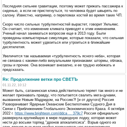
Последняя сильнее гравитации, поэтому может прижать пассажира к
сиденью, а если не пристегнуться, то человека будет швырять по
салону. Известно, например, о переломах костей во время таких ЧП.
Скоро число сильных турбулентностей вырастет, говорит Уильямс.
Он считает, что изменение климата приводят к этим изменениям.
Ученый начал заниматься вопросом еще в 2013 году. Были
проведены компьютерные симуляции, которые показали, что сильная
турбулентность может удвоиться или утроиться в ближайшие
десятилетия.
Увеличится так называемая «турбулентность ясного неба», которая
не связана с какими-либо визуальными признаками: штормы, облака,
грозы и прочее. Она возникает внезапно, и ее трудно избежать и
предсказать.
Re: Продолжение ветки про СВЕТЪ
01.11.22, 10:12
Может быть, сатанинская клика действительно теряет так много и не
желает признавать правду, что попытается свалить мега-цунами,
вызванное Новым Мадридом, на Россию?! [и от другого] Россия
Разворачивает Ядерные Океанские Беспилотники Судного Дня в
Связи с Приближением Глобального Экономического Краха. 4 октября
2022 г.
https://www.brighteon.com/ddca ... 379c7
Россия официально
развернула крупнейшую в мире подводную лодку, которая может
нести до восьми торпед "дронов апокалипсиса". Взрыв одного из
этих дронов вызывает крайне разрушительное радиоактивное