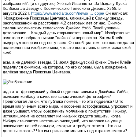
изображений". [и от другого] Учёный Извиняется За Выдачу Куска
Колбасы За Звезду с Космического Телескопа Джеймс Уэбб. 5
августа 2022 г.
https://www.mediaite.com/news/ ... cope/
Он написал:
"Изображение Проксимы Центавра, ближайшей к Солнцу звезды,
расположенной на расстоянии 4,2 световых лет от нас. Снимок
сделан космическим телескопом Джеймс Уэбб. Такой уровень
детализации... Каждый день открывается новый мир". Изображение
взлетело и набрало тысячи "лайков" и перепостов. Затем Клейн
выдернул ковер из-под ног у всех. Он сообщил тем, кто наслаждался
великолепным изображением, что это всего лишь снимок испанской
колб
асы, а не далёкой звезды. 31 июля французский физик Этьен Клейн
поделился снимком, на котором, по его словам, была изображена
далёкая звезда Проксима Центавра.
огда этот французский учёный подделал снимки с Джеймса Уэбба,
выложив колбасу в качестве галактической фотографии?
Предполагал ли он, что публика поймёт, что это подделка? В то
время как учёным всего мира, и особенно астрофизикам, угрожают и
даже убивают, чтобы обеспечить молчание о присутствии Нибиру,
истеблишмент не оставляет им никаких средств защиты, когда
Нибиру становится настолько очевидной, что человек на улице
показывает на неё пальцем, смотрит и требует ответа. Что они
должны сказать? Что им приказали молчать под страхом смерти?