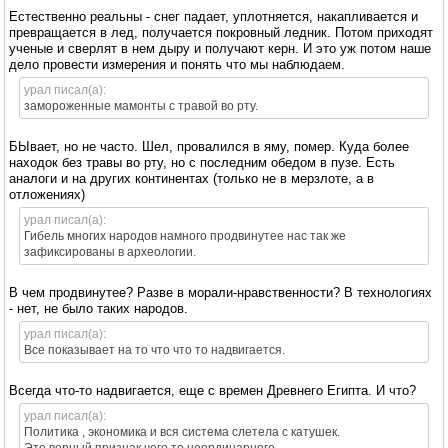
Естественно реальны - снег падает, уплотняется, накапливается и
превращается в лед, получается покровный ледник. Потом приходят
ученые и сверлят в нем дыру и получают керн. И это уж потом наше
дело провести измерения и понять что мы наблюдаем.
урал писал(а):
замороженные мамонты с травой во рту.
БЫвает, но не часто. Шел, провалился в яму, помер. Куда более
находок без травы во рту, но с последним обедом в пузе. Есть
аналоги и на других континентах (только не в мерзлоте, а в
отложениях)
урал писал(а):
Гибель многих народов намного продвинутее нас так же
зафиксированы в археологии.
В чем продвинутее? Разве в морали-нравственности? В технологиях
- нет, не было таких народов.
урал писал(а):
Все показывает на то что что то надвигается.
Всегда что-то надвигается, еще с времен Древнего Египта. И что?
урал писал(а):
Политика , экономика и вся система слетела с катушек.