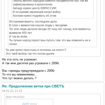
Гибель многих народов намного продвинутее нас так же
зафиксированы в археологии.
Западу нужен центр ЕВРАССИИ.
И он руками украинцев начал войну.
Хохлам нужно подумать об этом.
Историкам верить- последнее дело.
В слое с мамонтом нашли лодку с гвоздями.
Тут или люди делали гвозди 20 тыщ лет назад, или мамонты
вымерли 400 лет.
И так во всём.
Ты лучше народ перестань пугать тем, что мы изменить не в
силах.
Ты уже купил простынь и ползешь на погост?
Это твой выбор так что ползи далее.
Но эта хоть не угрожает.
А так мне десятки раз угрожали с 2006г.
Вас гороиды предупреждали с 2006г
То что вы невменяемы .
Что тут можно делать ?
Re: Продолжение ветки про СВЕТЪ
04.01.23, 21:33
урал писал(а):
phpBB
[media]