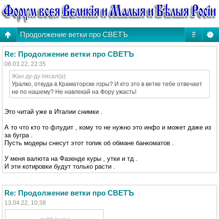
Продолжение ветки про СВЕТЪ
#
Re: Продолжение ветки про СВЕТЪ
08.03.22, 22:35
Жан ду-ду писал(а):
Уралко, откуда в Краматорске горы? И кто это в ветке тебе отвечает
не по нашему? Не навлекай на Фору ужасть!
Это читай уже в Италии снимки .
А то что кто то флудит , кому то не нужно это инфо и может даже из
за бугра .
Пусть модеры снесут этот топик об обмане банкоматов .
У меня валюта на Фазенде куры , утки и тд .
И эти котировки будут только расти .
Re: Продолжение ветки про СВЕТЪ
13.04.22, 10:38