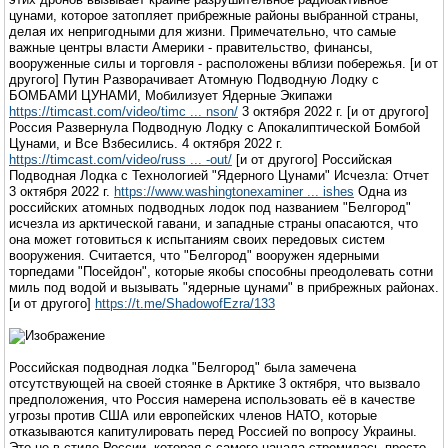
цунами, которое затопляет прибрежные районы выбранной страны,
делая их непригодными для жизни. Примечательно, что самые
важные центры власти Америки - правительство, финансы,
вооруженные силы и торговля - расположены вблизи побережья. [и от
другого] Путин Разворачивает Атомную Подводную Лодку с
БОМБАМИ ЦУНАМИ, Мобилизует Ядерные Экипажи
https://timcast.com/video/timc ... nson/
3 октября 2022 г. [и от другого]
Россия Развернула Подводную Лодку с Апокалиптической Бомбой
Цунами, и Все Взбесились. 4 октября 2022 г.
https://timcast.com/video/russ ... -out/
[и от другого] Российская
Подводная Лодка с Технологией "Ядерного Цунами" Исчезла: Отчет
3 октября 2022 г.
https://www.washingtonexaminer ... ishes
Одна из
российских атомных подводных лодок под названием "Белгород"
исчезла из арктической гавани, и западные страны опасаются, что
она может готовиться к испытаниям своих передовых систем
вооружения. Считается, что "Белгород" вооружен ядерными
торпедами "Посейдон", которые якобы способны преодолевать сотни
миль под водой и вызывать "ядерные цунами" в прибрежных районах.
[и от другого]
https://t.me/ShadowofEzra/133
Российская подводная лодка "Белгород" была замечена
отсутствующей на своей стоянке в Арктике 3 октября, что вызвало
предположения, что Россия намерена использовать её в качестве
угрозы против США или европейских членов НАТО, которые
отказываются капитулировать перед Россией по вопросу Украины.
Это не в стиле России, которая с самого начала стремилась просто