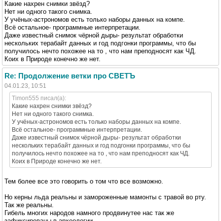
Какие нахрен снимки звёзд?
Нет ни одного такого снимка.
У учёных-астрономов есть только наборы данных на компе.
Всё остальное- программные интерпретации.
Даже известный снимок чёрной дыры- результат обработки
нескольких терабайт данных и год подгонки программы, что бы
получилось нечто похожее на то , что нам преподносят как ЧД.
Коих в Природе конечно же нет.
Re: Продолжение ветки про СВЕТЪ
04.01.23, 10:51
Timon555 писал(а):
Какие нахрен снимки звёзд?
Нет ни одного такого снимка.
У учёных-астрономов есть только наборы данных на компе.
Всё остальное- программные интерпретации.
Даже известный снимок чёрной дыры- результат обработки
нескольких терабайт данных и год подгонки программы, что бы
получилось нечто похожее на то , что нам преподносят как ЧД.
Коих в Природе конечно же нет.
Тем более все это говорить о том что все возможно.
Но керны льда реальны и замороженные мамонты с травой во рту.
Так же реальны.
Гибель многих народов намного продвинутее нас так же
зафиксированы в археологии.