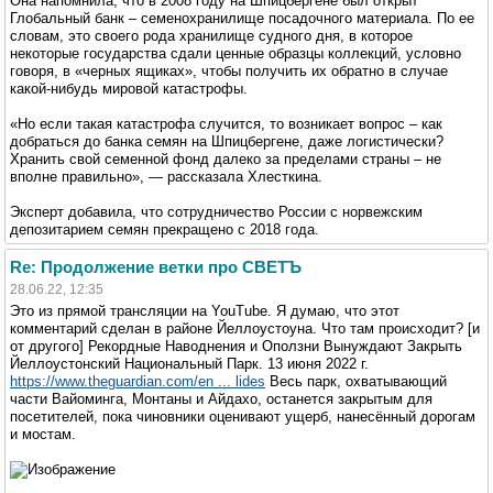
Она напомнила, что в 2008 году на Шпицбергене был открыт
Глобальный банк – семенохранилище посадочного материала. По ее
словам, это своего рода хранилище судного дня, в которое
некоторые государства сдали ценные образцы коллекций, условно
говоря, в «черных ящиках», чтобы получить их обратно в случае
какой-нибудь мировой катастрофы.
«Но если такая катастрофа случится, то возникает вопрос – как
добраться до банка семян на Шпицбергене, даже логистически?
Хранить свой семенной фонд далеко за пределами страны – не
вполне правильно», — рассказала Хлесткина.
Эксперт добавила, что сотрудничество России с норвежским
депозитарием семян прекращено с 2018 года.
Re: Продолжение ветки про СВЕТЪ
28.06.22, 12:35
Это из прямой трансляции на YouTube. Я думаю, что этот
комментарий сделан в районе Йеллоустоуна. Что там происходит? [и
от другого] Рекордные Наводнения и Оползни Вынуждают Закрыть
Йеллоустонский Национальный Парк. 13 июня 2022 г.
https://www.theguardian.com/en ... lides
Весь парк, охватывающий
части Вайоминга, Монтаны и Айдахо, останется закрытым для
посетителей, пока чиновники оценивают ущерб, нанесённый дорогам
и мостам.