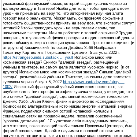
уважаемый французский физик, который выдал кусочек чоризо за
далёкую звезду в Твиттере! Якобы для того, чтобы преподать всем
урок - не принимать на веру то, что авторитетная научная элита
говорит нам о реальности. Может быть, он проверял сокрытие и
готовность общественности принять на веру всё, что эксперты сочтут
истиной? Чтобы преподать урок - не верь глазам своим, так
называемым экспертам. Или он работает с толпой сокрытия? Трудно
поверить, что уважаемый физик проснулся в один прекрасный день и
решил обмануть мир с помощью куска чоризо. Просто не сходится. [и
от другого] Космический Телескоп Джеймс Уэбб Изображает
Галактику Картвелл в Потрясающих Деталях. 5 августа 2022 г.
https://strangesounds.substack ... youll
Испанское мясо или
космическая звезда? Снимок "далёкой звезды", размещённый
учёным в твиттере, на самом деле является кусочком чоризо. [и от
другого] Испанское мясо или космическая звезда? Снимок "далёкой
звезды", размещённый учёным в Твиттере, на самом деле является
кусочком чоризо Август 5, 2022
https://www.usatoday.com/story ...
1002/
Известный французский учёный извинился после того, как
опубликовал в Твиттере фотографию кусочка чоризо, утверждая, что
это снимок "далёкой звезды", сделанный космическим телескопом
Джеймс Уэбб. Этьен Клейн, физик и директор по исследованиям
Комиссии по альтернативным источникам энергии и атомной энергии
Франции, поделился снимком острой испанской колбасы в
социальных сетях на прошлой неделе, похвалив обеспеченный
"уровень детализации". "Я чувствую себя вынужденным пояснить,
что этот твит, показывающий якобы снимок Проксимы Центавра, был
формой развлечения. Давайте научимся с опаской относиться к
аргументам авторитета, как и к спонтанному красноречию некоторых