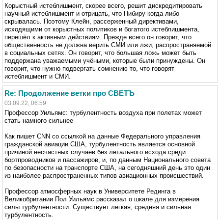
Корыстный истеблишмент, скорее всего, решит дискредитировать
научный истеблишмент и отрицать, что Нибиру когда-либо
скрывалась. Поэтому Клейн, рассерженный директивами,
исходящими от корыстных политиков и богатого истеблишмента,
перешёл к активным действиям. Прежде всего он говорит, что
общественность не должна верить СМИ или лжи, распространяемой
в социальных сетях. Он говорит, что большая ложь может быть
поддержана уважаемыми учёными, которые были принуждены. Он
говорит, что нужно подвергать сомнению то, что говорят
истеблишмент и СМИ.
Re: Продолжение ветки про СВЕТЪ
03.09.22, 06:59
Профессор Уильямс: турбулентность воздуха при полетах может
стать намного сильнее
Как пишет CNN со ссылкой на данные Федерального управления
гражданской авиации США, турбулентность является основной
причиной несчастных случаев без летального исхода среди
бортпроводников и пассажиров, и, по данным Национального совета
по безопасности на транспорте США, на сегодняшний день это один
из наиболее распространенных типов авиационных происшествий.
Профессор атмосферных наук в Университете Рединга в
Великобритании Пол Уильямс рассказал о шкале для измерения
силы турбулентности. Существует легкая, средняя и сильная
турбулентность.