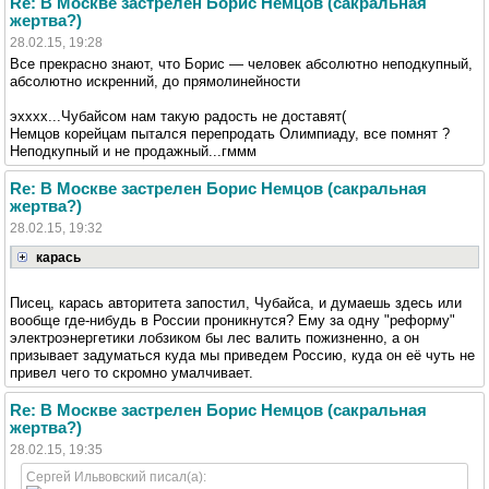
Re: В Москве застрелен Борис Немцов (сакральная
жертва?)
28.02.15, 19:28
Все прекрасно знают, что Борис — человек абсолютно неподкупный,
абсолютно искренний, до прямолинейности
эхххх...Чубайсом нам такую радость не доставят(
Немцов корейцам пытался перепродать Олимпиаду, все помнят ?
Неподкупный и не продажный...гммм
Re: В Москве застрелен Борис Немцов (сакральная
жертва?)
28.02.15, 19:32
карась
Писец, карась авторитета запостил, Чубайса, и думаешь здесь или
вообще где-нибудь в России проникнутся? Ему за одну "реформу"
электроэнергетики лобзиком бы лес валить пожизненно, а он
призывает задуматься куда мы приведем Россию, куда он её чуть не
привел чего то скромно умалчивает.
Re: В Москве застрелен Борис Немцов (сакральная
жертва?)
28.02.15, 19:35
Сергей Ильвовский писал(а):