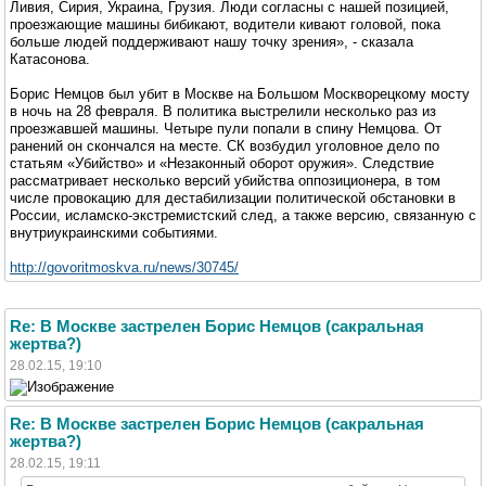
Ливия, Сирия, Украина, Грузия. Люди согласны с нашей позицией,
проезжающие машины бибикают, водители кивают головой, пока
больше людей поддерживают нашу точку зрения», - сказала
Катасонова.
Борис Немцов был убит в Москве на Большом Москворецкому мосту
в ночь на 28 февраля. В политика выстрелили несколько раз из
проезжавшей машины. Четыре пули попали в спину Немцова. От
ранений он скончался на месте. СК возбудил уголовное дело по
статьям «Убийство» и «Незаконный оборот оружия». Следствие
рассматривает несколько версий убийства оппозиционера, в том
числе провокацию для дестабилизации политической обстановки в
России, исламско-экстремистский след, а также версию, связанную с
внутриукраинскими событиями.
http://govoritmoskva.ru/news/30745/
Re: В Москве застрелен Борис Немцов (сакральная
жертва?)
28.02.15, 19:10
Re: В Москве застрелен Борис Немцов (сакральная
жертва?)
28.02.15, 19:11