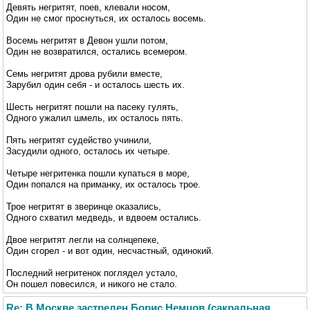
Девять негритят, поев, клевали носом,
Один не смог проснуться, их осталось восемь.
Восемь негритят в Девон ушли потом,
Один не возвратился, остались всемером.
Семь негритят дрова рубили вместе,
Зарубил один себя - и осталось шесть их.
Шесть негритят пошли на пасеку гулять,
Одного ужалил шмель, их осталось пять.
Пять негритят судейство учинили,
Засудили одного, осталось их четыре.
Четыре негритенка пошли купаться в море,
Один попался на приманку, их осталось трое.
Трое негритят в зверинце оказались,
Одного схватил медведь, и вдвоем остались.
Двое негритят легли на солнцепеке,
Один сгорел - и вот один, несчастный, одинокий.
Последний негритенок поглядел устало,
Он пошел повесился, и никого не стало.
Re: В Москве застрелен Борис Немцов (сакральная