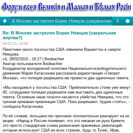
В Москве застрелен Борис Немцов (сакральная жертва?)
#
Re: В Москве застрелен Борис Немцов (сакральная
жертва?)
28.02.15, 19:09
Пикетчики около посольства США обвинили Вашингтон в смерти
Немцова
сб, 28/02/2015 - 18:27 | Beobachter
Аватар пользователя Beobachter
Координатор молодежной политики Национально-освободительного
движения Мария Катасонова рассказала радиостанции «Говорит
Москва», что полиция разрешила им провести два одиночных пикета.
«Мы находимся у посольства США. Приблизительно стоим уже минут
40, сотрудники полиции разрешили нам выставить два одиночных
пикета. Основные наши лозунги касаются убийства Немцова, что это
грязная кровавая провокация США. Пока разрешают, будем стоять», -
сообщила Катасонова.
По её словам, большинство прохожих положительно реагируют на их
акцию. «Народ в России понимает, что это никакая не рука Кремля,
это просто стандартная схема разжигания оранжевых революций,
которые используют США во всех странах, будь то Тунис, Ирак,