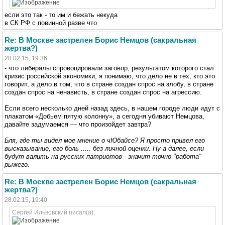
если это так - то им и бежать некуда
в СК РФ с повинной разве что
Re: В Москве застрелен Борис Немцов (сакральная
жертва?)
28.02.15, 19:36
- что либералы спровоцировали заговор, результатом которого стал
кризис российской экономики, я понимаю, что дело не в тех, кто это
говорит, а дело в том, что в стране создан спрос на злобу, в стране
создан спрос на ненависть, в стране создан спрос на агрессию.
Если всего несколько дней назад здесь, в нашем городе люди идут с
плакатом «Добьем пятую колонну», а сегодня убивают Немцова,
давайте задумаемся — что произойдет завтра?
Бля, где ты видел мое мнение о чЮбайсе? Я просто привел его
высказывание, его боль ..... без личной оценки. Ну а далее, если
будут валить на русских патриотов - значит точно "работа"
рыжего.
Re: В Москве застрелен Борис Немцов (сакральная
жертва?)
28.02.15, 19:40
Сергей Ильвовский писал(а):