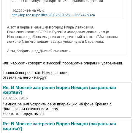
члены ОПГ могут приобретать боеприпасы партиями
Подробнее на РБК:
http://top.rbc.ru/politics/28/02/2015/5 ... 266747b324
А вот и первые камешки в огород Игорь Ивановича.
Пока связывают с БОРН и Русским имперским движением (в
Новороссии добровольцы из этих движений воюют в "Имперском
легионе"), но что мешает завтра упомянуть и Стрелкова.
А вы, бобрики, над Джиной смеялись.
или наоборт - говорит о высокой проработке операции устранения
Главный вопрос - как Немцова вели.
ответят на него - найдут.
Re: В Москве застрелен Борис Немцов (сакральная
жертва?)
28.02.15, 19:16
Немцов решил устроить себе пиар-акцию на фоне Кремля с
фальшивым покушением...сам
Но кто-то подсуетился
Re: В Москве застрелен Борис Немцов (сакральная
жертва?)