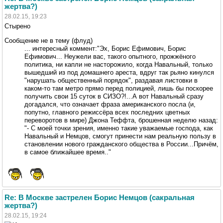
жертва?)
28.02.15, 19:23
Стырено
Сообщение не в тему (флуд)
... интересный коммент:"Эх, Борис Ефимович, Борис
Ефимович... Неужели вас, такого опытного, прожжёного
политика, ни капли не насторожило, когда Навальный, только
вышедший из под домашнего ареста, вдруг так рьяно кинулся
"нарушать общественный порядок", раздавая листовки в
каком-то там метро прямо перед полицией, лишь бы поскорее
получить свои 15 суток в СИЗО?!...А вот Навальный сразу
догадался, что означает фраза американского посла (и,
попутно, главного режиссёра всех последних цветных
переворотов в мире) Джона Теффта, брошенная неделю назад:
"- С моей точки зрения, именно такие уважаемые господа, как
Навальный и Немцов, смогут принести нам реальную пользу в
становлении нового гражданского общества в России...Причём,
в самое ближайшее время.."
Re: В Москве застрелен Борис Немцов (сакральная
жертва?)
28.02.15, 19:24