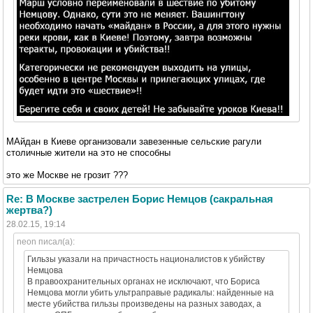
МАйдан в Киеве организовали завезенные сельские рагули
столичные жители на это не способны
это же Москве не грозит ???
Re: В Москве застрелен Борис Немцов (сакральная
жертва?)
28.02.15, 19:14
neon писал(а):
Гильзы указали на причастность националистов к убийству
Немцова
В правоохранительных органах не исключают, что Бориса
Немцова могли убить ультраправые радикалы: найденные на
месте убийства гильзы произведены на разных заводах, а