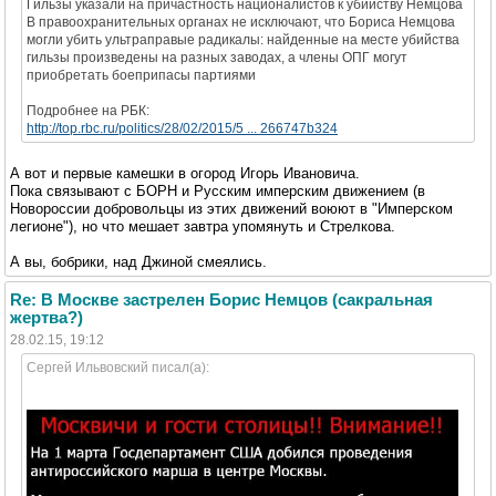
Гильзы указали на причастность националистов к убийству Немцова
В правоохранительных органах не исключают, что Бориса Немцова
могли убить ультраправые радикалы: найденные на месте убийства
гильзы произведены на разных заводах, а члены ОПГ могут
приобретать боеприпасы партиями
Подробнее на РБК:
http://top.rbc.ru/politics/28/02/2015/5 ... 266747b324
А вот и первые камешки в огород Игорь Ивановича.
Пока связывают с БОРН и Русским имперским движением (в
Новороссии добровольцы из этих движений воюют в "Имперском
легионе"), но что мешает завтра упомянуть и Стрелкова.
А вы, бобрики, над Джиной смеялись.
Re: В Москве застрелен Борис Немцов (сакральная
жертва?)
28.02.15, 19:12
Сергей Ильвовский писал(а):