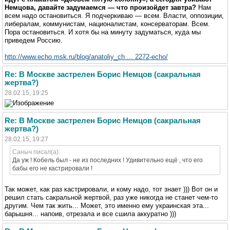
Немцова, давайте задумаемся — что произойдет завтра?
Нам
всем надо остановиться. Я подчеркиваю — всем. Власти, оппозиции,
либералам, коммунистам, националистам, консерваторам. Всем.
Пора остановиться. И хотя бы на минуту задуматься, куда мы
приведем Россию.
http://www.echo.msk.ru/blog/anatoliy_ch ... 2272-echo/
Re: В Москве застрелен Борис Немцов (сакральная
жертва?)
28.02.15, 19:25
Re: В Москве застрелен Борис Немцов (сакральная
жертва?)
28.02.15, 19:27
Саныч писал(а):
Да уж ! Кобель был - не из последних ! Удивительно ещё , что его
бабы его не кастрировали !
Так может, как раз кастрировали, и кому надо, тот знает ))) Вот он и
решил стать сакральной жертвой, раз уже никогда не станет чем-то
другим. Чем так жить... Может, это именно ему украинская эта...
барышня... напоив, отрезала и все сшила аккуратно )))