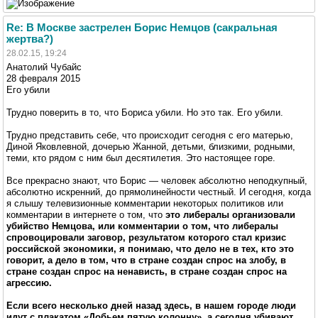
Re: В Москве застрелен Борис Немцов (сакральная
жертва?)
28.02.15, 19:24
Анатолий Чубайс
28 февраля 2015
Его убили
Трудно поверить в то, что Бориса убили. Но это так. Его убили.
Трудно представить себе, что происходит сегодня с его матерью,
Диной Яковлевной, дочерью Жанной, детьми, близкими, родными,
теми, кто рядом с ним был десятилетия. Это настоящее горе.
Все прекрасно знают, что Борис — человек абсолютно неподкупный,
абсолютно искренний, до прямолинейности честный. И сегодня, когда
я слышу телевизионные комментарии некоторых политиков или
комментарии в интернете о том, что
это либералы организовали
убийство Немцова, или комментарии о том, что либералы
спровоцировали заговор, результатом которого стал кризис
российской экономики, я понимаю, что дело не в тех, кто это
говорит, а дело в том, что в стране создан спрос на злобу, в
стране создан спрос на ненависть, в стране создан спрос на
агрессию.
Если всего несколько дней назад здесь, в нашем городе люди
идут с плакатом «Добьем пятую колонну», а сегодня убивают