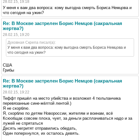
28.02.15, 19:18
У меня к вам два вопроса: кому выгодна смерть Бориса Немцова и
что сегодня на ужин?
Re: В Москве застрелен Борис Немцов (сакральная
жертва?)
28.02.15, 19:20
Духовная Скрепа писал(а):
У меня к вам два вопроса: кому выгодна смерть Бориса Немцова и
что сегодня на ужин?
США
Грибы
Re: В Москве застрелен Борис Немцов (сакральная
жертва?)
28.02.15, 19:22
Теффт пришёл на место убийства и возложил 4 тюльпанчика
перевязанные сине-жёлтой лентой.)
Я не скорблю.
Я, скорблю по детям Новороссии, жителям и воинам, всё
Ксюобщак совсем плоха, чует, за деньги расплачиваться надо и за
лужей не спрятаться
Десять негритят отправились обедать,
Один поперхнулся, их осталось девять.