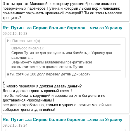
Это ты про тот Мавзолей, к которому русские бросали знамена
поверженных партнеров Путина и который лысый вор и лавошник
приказывает закрывать крашенной фанерой? Ты об этом мавзолее
трещишь?
Re: Путин ..за Сирию больше боролся ...чем за Украину
09.02.15, 19:23
Из Питера писал(а):
Old-Wood писал(а):
Сирию Путин не дал разрушить или бомбить, а Украину дал
разрушить....
Ведь может- одним заявлением прекратить все!
как вы считаете ,что должен сказать Путин.
а ты, хотя бы 100 долл перевел детям Донбасса?
у
С какого переляку я должен давать деньги?
Деньги должен давать красный крест !
что бы избижать корупщий и воровства ,что бы деньги не
доставалися -проходимцам !
все давно отработанно, только в украине -всякие мошейники
собирают деньги ,для войны!
Re: Путин ..за Сирию больше боролся ...чем за Украину
09.02.15, 19:24