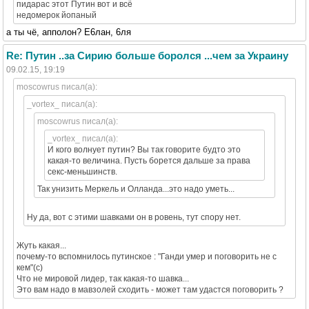
пидарас этот Путин вот и всё
недомерок йопаный
а ты чё, апполон? Е6лан, 6ля
Re: Путин ..за Сирию больше боролся ...чем за Украину
09.02.15, 19:19
moscowrus писал(а):
_vortex_ писал(а):
moscowrus писал(а):
_vortex_ писал(а):
И кого волнует путин? Вы так говорите будто это
какая-то величина. Пусть борется дальше за права
секс-меньшинств.
Так унизить Меркель и Олланда...это надо уметь...
Ну да, вот с этими шавками он в ровень, тут спору нет.
Жуть какая...
почему-то вспомнилось путинское : "Ганди умер и поговорить не с
кем"(с)
Что не мировой лидер, так какая-то шавка...
Это вам надо в мавзолей сходить - может там удастся поговорить ?