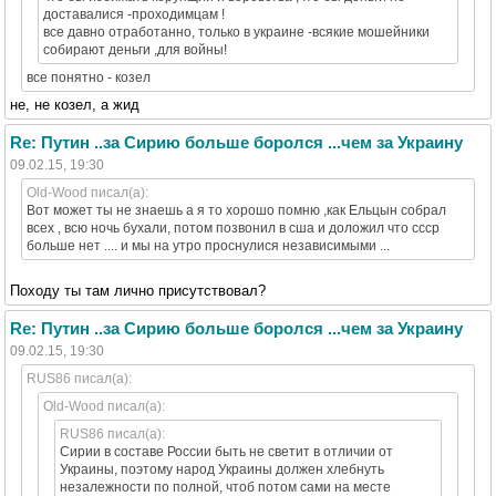
доставалися -проходимцам !
все давно отработанно, только в украине -всякие мошейники
собирают деньги ,для войны!
все понятно - козел
не, не козел, а жид
Re: Путин ..за Сирию больше боролся ...чем за Украину
09.02.15, 19:30
Old-Wood писал(а):
Вот может ты не знаешь а я то хорошо помню ,как Ельцын собрал
всех , всю ночь бухали, потом позвонил в сша и доложил что ссср
больше нет .... и мы на утро проснулися независимыми ...
Походу ты там лично присутствовал?
Re: Путин ..за Сирию больше боролся ...чем за Украину
09.02.15, 19:30
RUS86 писал(а):
Old-Wood писал(а):
RUS86 писал(а):
Сирии в составе России быть не светит в отличии от
Украины, поэтому народ Украины должен хлебнуть
незалежности по полной, чтоб потом сами на месте