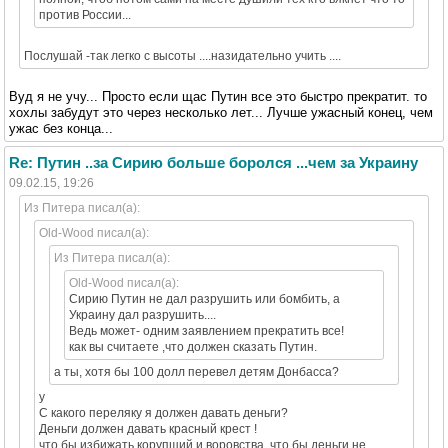
против России...
Послушай -так легко с высоты ....назидательно учить ....
Вуд я не учу... Просто если щас Путин все это быстро прекратит. то
хохлы забудут это через несколько лет... Лучше ужасный конец, чем
ужас без конца...
Re: Путин ..за Сирию больше боролся ...чем за Украину
09.02.15, 19:26
Из Питера писал(а):
Old-Wood писал(а):
Из Питера писал(а):
Old-Wood писал(а):
Сирию Путин не дал разрушить или бомбить, а
Украину дал разрушить....
Ведь может- одним заявлением прекратить все!
как вы считаете ,что должен сказать Путин.
а ты, хотя бы 100 долл перевел детям Донбасса?
у
С какого переляку я должен давать деньги?
Деньги должен давать красный крест !
что бы избижать корупщий и воровства ,что бы деньги не