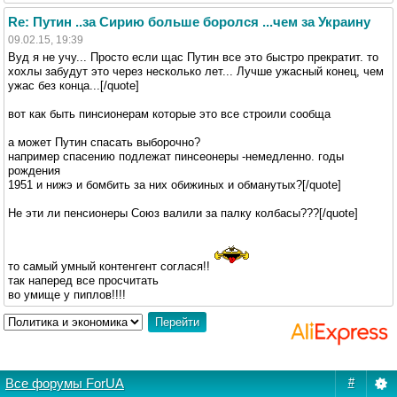
Re: Путин ..за Сирию больше боролся ...чем за Украину
09.02.15, 19:39
Вуд я не учу... Просто если щас Путин все это быстро прекратит. то
хохлы забудут это через несколько лет... Лучше ужасный конец, чем
ужас без конца...[/quote]
вот как быть пинсионерам которые это все строили сообща
а может Путин спасать выборочно?
например спасению подлежат пинсеонеры -немедленно. годы
рождения
1951 и нижэ и бомбить за них обижиных и обманутых?[/quote]
Не эти ли пенсионеры Союз валили за палку колбасы???[/quote]
то самый умный контенгент соглася!!
так наперед все просчитать
во умище у пиплов!!!!
Все форумы ForUA
#