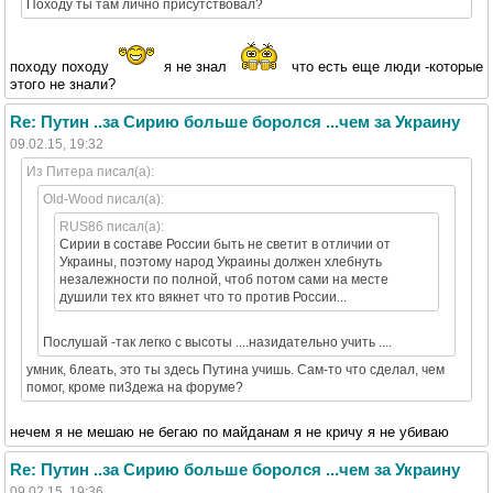
Походу ты там лично присутствовал?
походу походу
я не знал
что есть еще люди -которые
этого не знали?
Re: Путин ..за Сирию больше боролся ...чем за Украину
09.02.15, 19:32
Из Питера писал(а):
Old-Wood писал(а):
RUS86 писал(а):
Сирии в составе России быть не светит в отличии от
Украины, поэтому народ Украины должен хлебнуть
незалежности по полной, чтоб потом сами на месте
душили тех кто вякнет что то против России...
Послушай -так легко с высоты ....назидательно учить ....
умник, 6леать, это ты здесь Путина учишь. Сам-то что сделал, чем
помог, кроме пи3дежа на форуме?
нечем я не мешаю не бегаю по майданам я не кричу я не убиваю
Re: Путин ..за Сирию больше боролся ...чем за Украину
09.02.15, 19:36