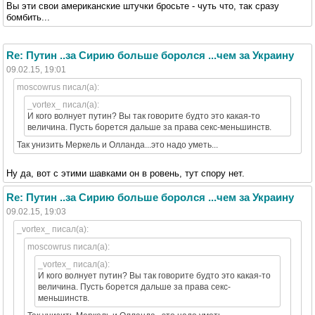
Вы эти свои американские штучки бросьте - чуть что, так сразу
бомбить...
Re: Путин ..за Сирию больше боролся ...чем за Украину
09.02.15, 19:01
moscowrus писал(а):
_vortex_ писал(а):
И кого волнует путин? Вы так говорите будто это какая-то
величина. Пусть борется дальше за права секс-меньшинств.
Так унизить Меркель и Олланда...это надо уметь...
Ну да, вот с этими шавками он в ровень, тут спору нет.
Re: Путин ..за Сирию больше боролся ...чем за Украину
09.02.15, 19:03
_vortex_ писал(а):
moscowrus писал(а):
_vortex_ писал(а):
И кого волнует путин? Вы так говорите будто это какая-то
величина. Пусть борется дальше за права секс-
меньшинств.