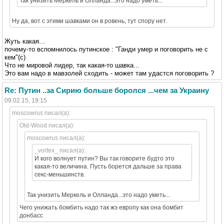
Так унизить Меркель и Олланда...это надо уметь...
Ну да, вот с этими шавками он в ровень, тут спору нет.
Жуть какая...
почему-то вспомнилось путинское : "Ганди умер и поговорить не с
кем"(с)
Что не мировой лидер, так какая-то шавка...
Это вам надо в мавзолей сходить - может там удастся поговорить ?
Re: Путин ..за Сирию больше боролся ...чем за Украину
09.02.15, 19:15
moscowrus писал(а):
Old-Wood писал(а):
moscowrus писал(а):
_vortex_ писал(а):
И кого волнует путин? Вы так говорите будто это
какая-то величина. Пусть борется дальше за права
секс-меньшинств.
Так унизить Меркель и Олланда...это надо уметь...
Чего унижать бомбить надо так жэ европу как она бомбит
донбасс