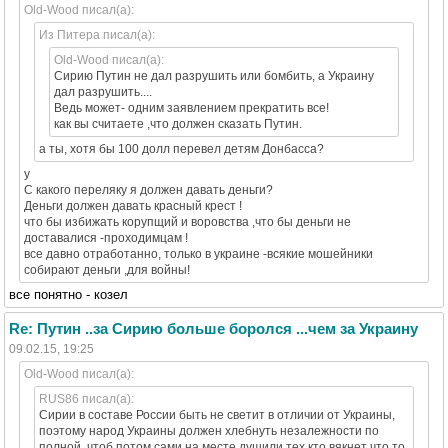
Old-Wood писал(а):
Из Питера писал(а):
Old-Wood писал(а):
Сирию Путин не дал разрушить или бомбить, а Украину
дал разрушить....
Ведь может- одним заявлением прекратить все!
как вы считаете ,что должен сказать Путин.
а ты, хотя бы 100 долл перевел детям Донбасса?
у
С какого переляку я должен давать деньги?
Деньги должен давать красный крест !
что бы избижать корупщий и воровства ,что бы деньги не
доставалися -проходимцам !
все давно отработанно, только в украине -всякие мошейники
собирают деньги ,для войны!
все понятно - козел
Re: Путин ..за Сирию больше боролся ...чем за Украину
09.02.15, 19:25
Old-Wood писал(а):
RUS86 писал(а):
Сирии в составе России быть не светит в отличии от Украины,
поэтому народ Украины должен хлебнуть незалежности по
полной, чтоб потом сами на месте душили тех кто вякнет что то