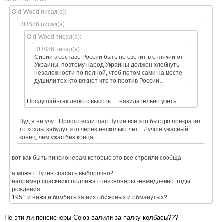
Old-Wood писал(а):
RUS86 писал(а):
Old-Wood писал(а):
RUS86 писал(а):
Сирии в составе России быть не светит в отличии от
Украины, поэтому народ Украины должен хлебнуть
незалежности по полной, чтоб потом сами на месте
душили тех кто вякнет что то против России...
Послушай -так легко с высоты ....назидательно учить ....
Вуд я не учу... Просто если щас Путин все это быстро прекратит.
то хохлы забудут это через несколько лет... Лучше ужасный
конец, чем ужас без конца...
вот как быть пинсионерам которые это все строили сообща
а может Путин спасать выборочно?
например спасению подлежат пинсеонеры -немедленно. годы
рождения
1951 и нижэ и бомбить за них обижиных и обманутых?
Не эти ли пенсионеры Союз валили за палку колбасы???