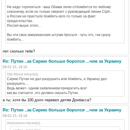
Не надо торопиться - ваш Обама легко отбомбится по любому
союзничку, если он только свернет с руководящей линии США...
а России не пристало бомбить кого-то только за факт
предательства...
Россия выше этого...
Вы эти свои американские штучки бросьте - чуть что, так сразу
бомбить...
лет сколько тебе?
Re: Путин ..за Сирию больше боролся ...чем за Украину
09.02.15, 19:16
Old-Wood писал(а):
Сирию Путин не дал разрушить или бомбить, а Украину дал
разрушить....
Ведь может- одним заявлением прекратить все!
как вы считаете ,что должен сказать Путин.
а ты, хотя бы 100 долл перевел детям Донбасса?
Re: Путин ..за Сирию больше боролся ...чем за Украину
09.02.15, 19:18
moscowrus писал(а):