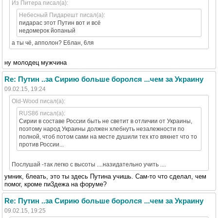
Из Питера писал(а):
Небесный Пидарешт писал(а):
пидарас этот Путин вот и всё
недомерок йопаный
а ты чё, апполон? Е6лан, 6ля
ну молодец мужчина
Re: Путин ..за Сирию больше боролся ...чем за Украину
09.02.15, 19:24
Old-Wood писал(а):
RUS86 писал(а):
Сирии в составе России быть не светит в отличии от Украины,
поэтому народ Украины должен хлебнуть незалежности по
полной, чтоб потом сами на месте душили тех кто вякнет что то
против России...
Послушай -так легко с высоты ....назидательно учить ....
умник, 6леать, это ты здесь Путина учишь. Сам-то что сделал, чем
помог, кроме пи3дежа на форуме?
Re: Путин ..за Сирию больше боролся ...чем за Украину
09.02.15, 19:25