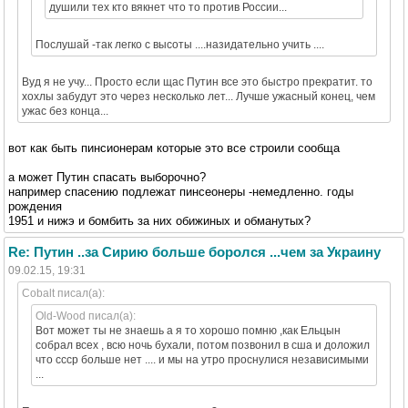
душили тех кто вякнет что то против России...
Послушай -так легко с высоты ....назидательно учить ....
Вуд я не учу... Просто если щас Путин все это быстро прекратит. то
хохлы забудут это через несколько лет... Лучше ужасный конец, чем
ужас без конца...
вот как быть пинсионерам которые это все строили сообща
а может Путин спасать выборочно?
например спасению подлежат пинсеонеры -немедленно. годы
рождения
1951 и нижэ и бомбить за них обижиных и обманутых?
Re: Путин ..за Сирию больше боролся ...чем за Украину
09.02.15, 19:31
Cobalt писал(а):
Old-Wood писал(а):
Вот может ты не знаешь а я то хорошо помню ,как Ельцын
собрал всех , всю ночь бухали, потом позвонил в сша и доложил
что ссср больше нет .... и мы на утро проснулися независимыми
...