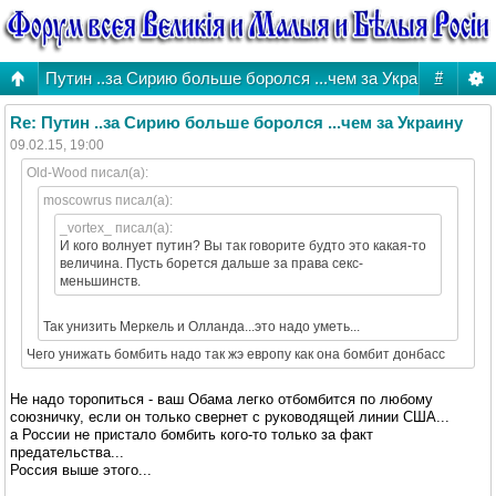
Путин ..за Сирию больше боролся ...чем за Украину
#
Re: Путин ..за Сирию больше боролся ...чем за Украину
09.02.15, 19:00
Old-Wood писал(а):
moscowrus писал(а):
_vortex_ писал(а):
И кого волнует путин? Вы так говорите будто это какая-то
величина. Пусть борется дальше за права секс-
меньшинств.
Так унизить Меркель и Олланда...это надо уметь...
Чего унижать бомбить надо так жэ европу как она бомбит донбасс
Не надо торопиться - ваш Обама легко отбомбится по любому
союзничку, если он только свернет с руководящей линии США...
а России не пристало бомбить кого-то только за факт
предательства...
Россия выше этого...