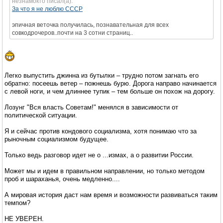
незнамокто писал(а):
За что я не люблю СССР
эпичная веточка получилась, познавательная для всех
совкодрочеров..почти на 3 сотни страниц..
Легко выпустить джинна из бутылки – трудно потом загнать его
обратно: посеешь ветер – пожнешь бурю. Дорога направо начинается
с левой ноги, и чем длиннее тупик – тем больше он похож на дорогу.
Лозунг "Вся власть Советам!" менялся в зависимости от
политической ситуации.
Я и сейчас против кондового социализма, хотя понимаю что за
рыночным социализмом будущее.
Только ведь разговор идет не о ...измах, а о развитии России.
Может мы и идем в правильном направлении, но только методом
проб и шараханья, очень медленно....
А мировая история даст нам время и возможности развиваться таким
темпом?
НЕ УВЕРЕН.