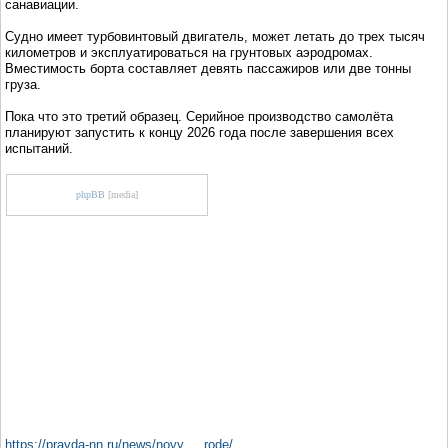
санавиации.
Судно имеет турбовинтовый двигатель, может летать до трех тысяч
километров и эксплуатироваться на грунтовых аэродромах.
Вместимость борта составляет девять пассажиров или две тонны
груза.
Пока что это третий образец. Серийное производство самолёта
планируют запустить к концу 2026 года после завершения всех
испытаний.
phpBB
[media]
https://pravda-nn.ru/news/novy ... rode/