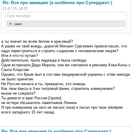
Re: Все про авиацию (а особенно про Суперджет:)
21.07.25, 18:25
Галс писал(а):
саня
а ты значит во всем белом и красивый?
А разве не твой вождь, дорогой Михаил Сергеевич провозгласил, что
надо перестроиться и строить социалим с человеческим лицом?
Или я что-то путаю?
Действительно, была надежда и была свобода.
Одни встречали Деда Мороза, они же смотрели и рекламу Кока-Колы с
Санта Клаусом.
Однако, что Крым был в составе бандеровской украины с этим никогда
не было принятия.
Не Россия начала и ты, прекрасно, это знаешь.
Как твои баксы в 3-ех литровой банке, строитель коммунизма?
мыши не сожрали?
Ты демагог и враг России.[/quote]
не истери обсыкатель памятников Ленина
Я про коммунизм не чего не писал( пока) я писал про твое обобрям
всего западного 15 лет назад
Re: Все про авиацию (а особенно про Суперджет:)