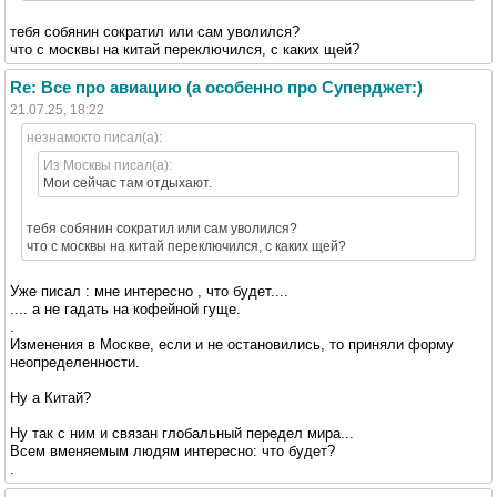
тебя собянин сократил или сам уволился?
что с москвы на китай переключился, с каких щей?
Re: Все про авиацию (а особенно про Суперджет:)
21.07.25, 18:22
незнамокто писал(а):
Из Москвы писал(а):
Мои сейчас там отдыхают.
тебя собянин сократил или сам уволился?
что с москвы на китай переключился, с каких щей?
Уже писал : мне интересно , что будет....
.... а не гадать на кофейной гуще.
.
Изменения в Москве, если и не остановились, то приняли форму
неопределенности.
Ну а Китай?
Ну так с ним и связан глобальный передел мира...
Всем вменяемым людям интересно: что будет?
.