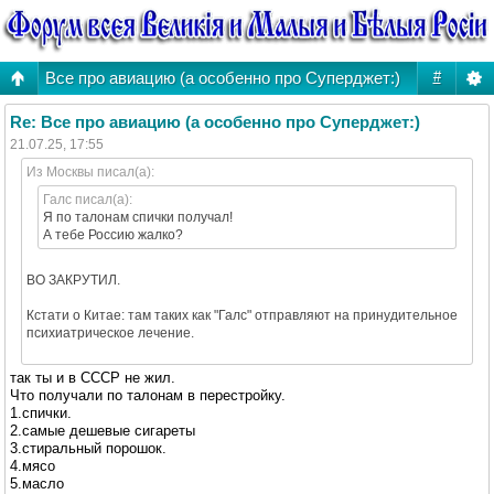
Все про авиацию (а особенно про Суперджет:)
#
Re: Все про авиацию (а особенно про Суперджет:)
21.07.25, 17:55
Из Москвы писал(а):
Галс писал(а):
Я по талонам спички получал!
А тебе Россию жалко?
ВО ЗАКРУТИЛ.
Кстати о Китае: там таких как "Галс" отправляют на принудительное
психиатрическое лечение.
так ты и в СССР не жил.
Что получали по талонам в перестройку.
1.спички.
2.самые дешевые сигареты
3.стиральный порошок.
4.мясо
5.масло