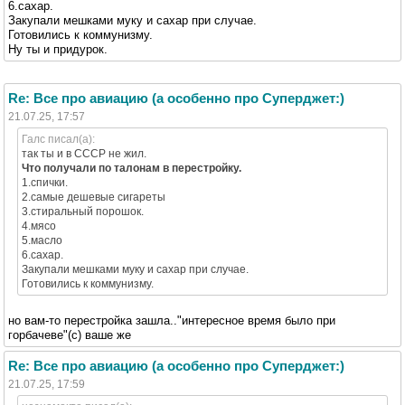
6.сахар.
Закупали мешками муку и сахар при случае.
Готовились к коммунизму.
Ну ты и придурок.
Re: Все про авиацию (а особенно про Суперджет:)
21.07.25, 17:57
Галс писал(а):
так ты и в СССР не жил.
Что получали по талонам в перестройку.
1.спички.
2.самые дешевые сигареты
3.стиральный порошок.
4.мясо
5.масло
6.сахар.
Закупали мешками муку и сахар при случае.
Готовились к коммунизму.
но вам-то перестройка зашла.."интересное время было при
горбачеве"(с) ваше же
Re: Все про авиацию (а особенно про Суперджет:)
21.07.25, 17:59