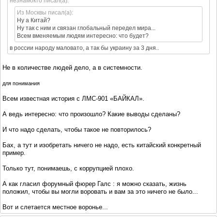
незнамокто писал(а):
Из Москвы писал(а):
Ну а Китай?
Ну так с ним и связан глобальный передел мира...
Всем вменяемым людям интересно: что будет?
в россии народу маловато, а так бы украину за 3 дня..
Не в количестве людей дело, а в системности.
для понимания
Всем известная история с ЛМС-901 «БАЙКАЛ».
А ведь интересно: что произошло? Какие выводы сделаны?
И что надо сделать, чтобы такое не повторилось?
Бах, а тут и изобретать ничего не надо, есть китайский конкретный
пример.
Только тут, понимаешь, с коррупцией плохо.
А как гласил форумный фюрер Галс : я можно сказать, жизнь
положил, чтобы вы могли воровать и вам за это ничего не было...
Вот и слетается местное воронье...