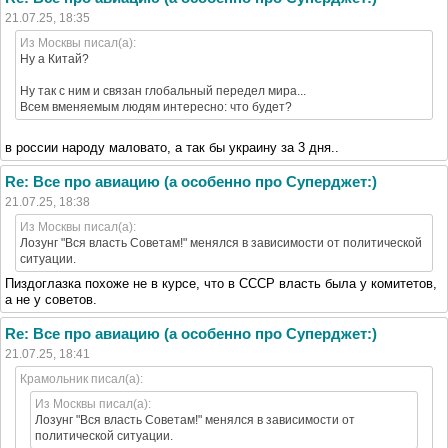
21.07.25, 18:35
Из Москвы писал(а):
Ну а Китай?
Ну так с ним и связан глобальный передел мира...
Всем вменяемым людям интересно: что будет?
в россии народу маловато, а так бы украину за 3 дня..
Re: Все про авиацию (а особенно про Суперджет:)
21.07.25, 18:38
Из Москвы писал(а):
Лозунг "Вся власть Советам!" менялся в зависимости от политической
ситуации.
Пиздоглазка похоже не в курсе, что в СССР власть была у комитетов,
а не у советов.
Re: Все про авиацию (а особенно про Суперджет:)
21.07.25, 18:41
Крамольник писал(а):
Из Москвы писал(а):
Лозунг "Вся власть Советам!" менялся в зависимости от
политической ситуации.