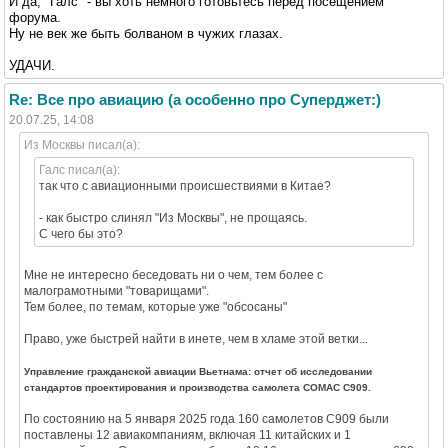
И да, "Галс" - вы хоть немного готовьтесь перед посещением
форума.
Ну не век же быть болваном в чужих глазах.
УДАЧИ.
Re: Все про авиацию (а особенно про Суперджет:)
20.07.25, 14:08
Из Москвы писал(а):
Галс писал(а):
так что с авиационными происшествиями в Китае?
- как быстро слинял "Из Москвы", не прощаясь.
С чего бы это?
Мне не интересно беседовать ни о чем, тем более с
малограмотными "товарищами".
Тем более, по темам, которые уже "обсосаны"
Право, уже быстрей найти в инете, чем в хламе этой ветки...
Управление гражданской авиации Вьетнама: отчет об исследовании
стандартов проектирования и производства самолета COMAC C909.
По состоянию на 5 января 2025 года 160 самолетов C909 были
поставлены 12 авиакомпаниям, включая 11 китайских и 1