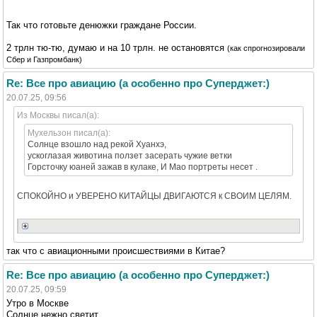
Так что готовьте денюжки граждане России.
2 трлн тю-тю, думаю и на 10 трлн. не остановятся
(как спрогнозировали
Сбер и Газпромбанк)
Re: Все про авиацию (а особенно про Суперджет:)
20.07.25, 09:56
Из Москвы писал(а):
Мухельзон писал(а):
Солнце взошло над рекой Хуанхэ,
ускоглазая животина ползет засерать чужие ветки
Горсточку юаней зажав в кулаке, И Мао портреты несет .
СПОКОЙНО и УВЕРЕНО КИТАЙЦЫ ДВИГАЮТСЯ к СВОИМ ЦЕЛЯМ.
так что с авиационными происшествиями в Китае?
Re: Все про авиацию (а особенно про Суперджет:)
20.07.25, 09:59
Утро в Москве
Солнце нежно светит