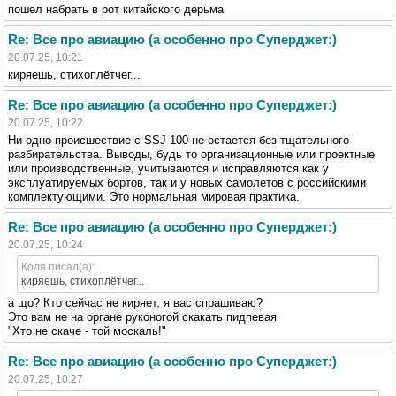
пошел набрать в рот китайского дерьма
Re: Все про авиацию (а особенно про Суперджет:)
20.07.25, 10:21
киряешь, стихоплётчег...
Re: Все про авиацию (а особенно про Суперджет:)
20.07.25, 10:22
Ни одно происшествие с SSJ-100 не остается без тщательного
разбирательства. Выводы, будь то организационные или проектные
или производственные, учитываются и исправляются как у
эксплуатируемых бортов, так и у новых самолетов с российскими
комплектующими. Это нормальная мировая практика.
Re: Все про авиацию (а особенно про Суперджет:)
20.07.25, 10:24
Коля писал(а):
киряешь, стихоплётчег...
а що? Кто сейчас не киряет, я вас спрашиваю?
Это вам не на органе руконогой скакать пидпевая
"Хто не скаче - той москаль!"
Re: Все про авиацию (а особенно про Суперджет:)
20.07.25, 10:27