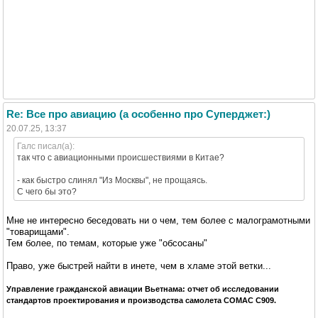
Re: Все про авиацию (а особенно про Суперджет:)
20.07.25, 13:37
Галс писал(а):
так что с авиационными происшествиями в Китае?
- как быстро слинял "Из Москвы", не прощаясь.
С чего бы это?
Мне не интересно беседовать ни о чем, тем более с малограмотными
"товарищами".
Тем более, по темам, которые уже "обсосаны"
Право, уже быстрей найти в инете, чем в хламе этой ветки...
Управление гражданской авиации Вьетнама: отчет об исследовании
стандартов проектирования и производства самолета COMAC C909.