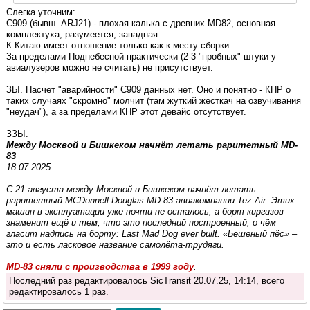
Слегка уточним:
С909 (бывш. ARJ21) - плохая калька c древних MD82, основная
комплектуха, разумеется, западная.
К Китаю имеет отношение только как к месту сборки.
За пределами Поднебесной практически (2-3 "пробных" штуки у
авиалузеров можно не считать) не присутствует.
ЗЫ. Насчет "аварийности" С909 данных нет. Оно и понятно - КНР о
таких случаях "скромно" молчит (там жуткий жесткач на озвучивания
"неудач"), а за пределами КНР этот девайс отсутствует.
ЗЗЫ.
Между Москвой и Бишкеком начнёт летать раритетный MD-
83
18.07.2025
С 21 августа между Москвой и Бишкеком начнёт летать
раритетный MCDonnell-Douglas MD-83 авиакомпании Tez Air. Этих
машин в эксплуатации уже почти не осталось, а борт киргизов
знаменит ещё и тем, что это последний построенный, о чём
гласит надпись на борту: Last Mad Dog ever built. «Бешеный пёс» –
это и есть ласковое название самолёта-трудяги.
MD-83 сняли с производства в 1999 году
.
Последний раз редактировалось SicTransit 20.07.25, 14:14, всего
редактировалось 1 раз.