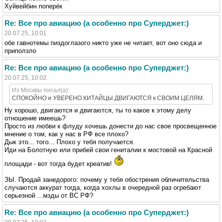
Хуйвейбин поперёк
Re: Все про авиацию (а особенно про Суперджет:)
20.07.25, 10:01
обе гавнотемы пиздоглазого никто уже не читает, вот оно сюда и
приползло
Re: Все про авиацию (а особенно про Суперджет:)
20.07.25, 10:02
Из Москвы писал(а):
СПОКОЙНО и УВЕРЕНО КИТАЙЦЫ ДВИГАЮТСЯ к СВОИМ ЦЕЛЯМ.
Ну хорошо, двигаются и двигаются, ты то какое к этому делу
отношение имеешь?
Просто из любви к флуду хочешь донести до нас свое просвещенное
мнение о том, как у нас в РФ все плохо?
Дык это... того... Плохо у тебя получается.
Иди на Болотную или прибей свои гениталии к мостовой на Красной
площади - вот тогда будет креатив!
ЗЫ. Продай занедорого: почему у тебя обострения обличительства
случаются аккурат тогда, когда хохлы в очередной раз огребают
серьезной ...мзды от ВС РФ?
Re: Все про авиацию (а особенно про Суперджет:)