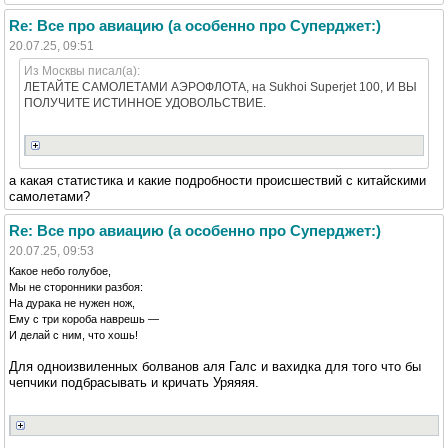
Re: Все про авиацию (а особенно про Суперджет:)
20.07.25, 09:51
Из Москвы писал(а):
ЛЕТАЙТЕ САМОЛЕТАМИ АЭРОФЛОТА, на Sukhoi Superjet 100, И ВЫ
ПОЛУЧИТЕ ИСТИННОЕ УДОВОЛЬСТВИЕ.
а какая статистика и какие подробности происшествий с китайскими
самолетами?
Re: Все про авиацию (а особенно про Суперджет:)
20.07.25, 09:53
Какое небо голубое,
Мы не сторонники разбоя:
На дурака не нужен нож,
Ему с три короба наврешь —
И делай с ним, что хошь!
Для одноизвиленных болванов аля Галс и вахидка для того что бы
чепчики подбрасывать и кричать Уряяяя.