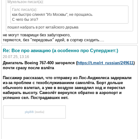
Мухельзон писал(а):
Галс писал(а):
как быстро слинял "Из Москвы", не прощаясь.
С чего бы это?
пошел набрать в рот китайского дерьма
не могут товарищи без забугорного,
теряются, без "передовых" идей, в сортир сходить....
Re: Все про авиацию (а особенно про Суперджет:)
20.07.25, 13:16
Двигатель Boeing 767-400 загорелся (
https://t.me/rt_russian/249611
)
почти сразу после взлёта
Пассажир рассказал, что отправку из Лос-Анджелеса задержали
из-за проблем с техобслуживанием самолёта. Борт дольше
обычного взлетал, а уже в воздухе замедлил ход и перестал
набирать высоту. Самолёт вернулся обратно в аэропорт и
успешно сел. Пострадавших нет.
phpBB
[media]