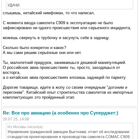
УДАЧИ.
слышишь, китайский нимфоман, то что написал,
C момента ввода самолета C909 в эксплуатацию не было
зафиксировано ни одного происшествия или серьезного инцидента,
можешь свернуть в трубочку и засунуть себе в задницу.
Сколько было конкретно и каких?
А мы сами решим серьёзные они или нет.
Ты, малолетний придурок, занимаешься дешевой манипуляцией.
О российских авиа происшествиях ты, просто, заходишься от
восторга,
а о китайских авиа происшествиях елозишь задницей по паркету.
Дорогие товарищи, идите в жопу со своим очередным "догоним и
перегоним". Китайский опыт строительства самолетов из импортных
комплектующих это пройденный этап.
.
Re: Все про авиацию (а особенно про Суперджет:)
20.07.25, 14:08
Из Москвы писал(а):
Управление гражданской авиации Вьетнама: отчет об исследовании
стандартов проектирования и производства самолета COMAC C909