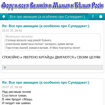
Все про авиацию (а особенно про Суперджет:)
#
Re: Все про авиацию (а особенно про Суперджет:)
20.07.25, 09:42
Мухельзон писал(а):
Солнце взошло над рекой Хуанхэ,
ускоглазая животина ползет засерать чужие ветки
Горсточку юаней зажав в кулаке, И Мао портреты несет .
СПОКОЙНО и УВЕРЕНО КИТАЙЦЫ ДВИГАЮТСЯ к СВОИМ ЦЕЛЯМ.
Re: Все про авиацию (а особенно про Суперджет:)
20.07.25, 09:48
Над рисовым полем
Сгустился туман,
В нём бродит сМацы,
И пиздит как шаман.