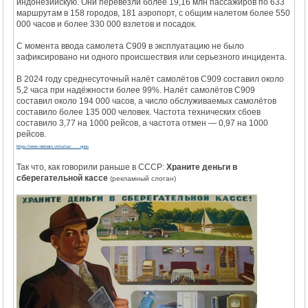
индонезийскую. Они перевезли более 19,16 млн пассажиров по 633
маршрутам в 158 городов, 181 аэропорт, с общим налетом более 550
000 часов и более 330 000 взлетов и посадок.
C момента ввода самолета C909 в эксплуатацию не было
зафиксировано ни одного происшествия или серьезного инцидента.
В 2024 году среднесуточный налёт самолётов C909 составил около
5,2 часа при надёжности более 99%. Налёт самолётов C909
составил около 194 000 часов, а число обслуживаемых самолётов
составило более 135 000 человек. Частота технических сбоев
составило 3,77 на 1000 рейсов, а частота отмен — 0,97 на 1000
рейсов.
https://www.vietnam.vn/ru/cuc- ... -quoc
Так что, как говорили раньше в СССР:
Храните деньги в
сберегательной кассе
(рекламный слоган)