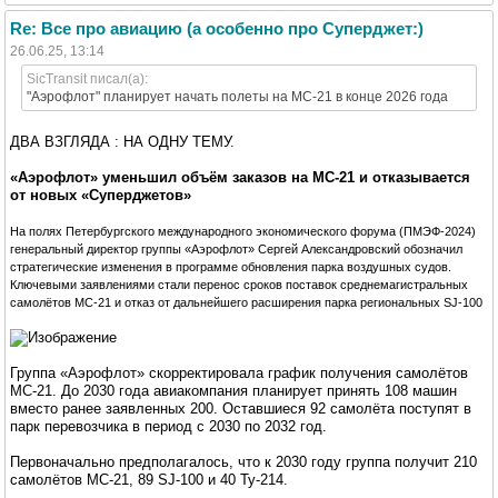
Re: Все про авиацию (а особенно про Суперджет:)
26.06.25, 13:14
SicTransit писал(а):
"Аэрофлот" планирует начать полеты на МС-21 в конце 2026 года
ДВА ВЗГЛЯДА : НА ОДНУ ТЕМУ.
«Аэрофлот» уменьшил объём заказов на МС-21 и отказывается
от новых «Суперджетов»
На полях Петербургского международного экономического форума (ПМЭФ-2024)
генеральный директор группы «Аэрофлот» Сергей Александровский обозначил
стратегические изменения в программе обновления парка воздушных судов.
Ключевыми заявлениями стали перенос сроков поставок среднемагистральных
самолётов МС-21 и отказ от дальнейшего расширения парка региональных SJ-100
Группа «Аэрофлот» скорректировала график получения самолётов
МС-21. До 2030 года авиакомпания планирует принять 108 машин
вместо ранее заявленных 200. Оставшиеся 92 самолёта поступят в
парк перевозчика в период с 2030 по 2032 год.
Первоначально предполагалось, что к 2030 году группа получит 210
самолётов МС-21, 89 SJ-100 и 40 Ту-214.