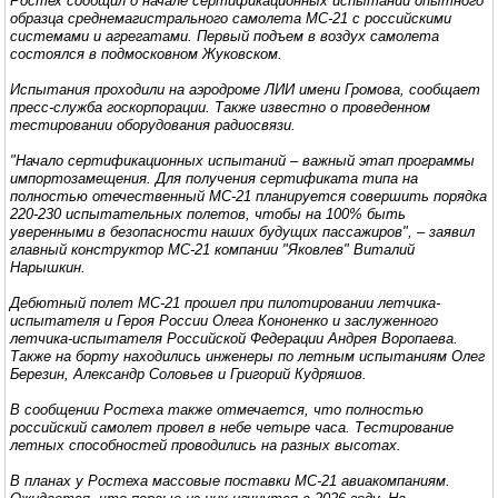
Ростех сообщил о начале сертификационных испытаний опытного
образца среднемагистрального самолета МС-21 с российскими
системами и агрегатами. Первый подъем в воздух самолета
состоялся в подмосковном Жуковском.
Испытания проходили на аэродроме ЛИИ имени Громова, сообщает
пресс-служба госкорпорации. Также известно о проведенном
тестировании оборудования радиосвязи.
"Начало сертификационных испытаний – важный этап программы
импортозамещения. Для получения сертификата типа на
полностью отечественный МС-21 планируется совершить порядка
220-230 испытательных полетов, чтобы на 100% быть
уверенными в безопасности наших будущих пассажиров", – заявил
главный конструктор МС-21 компании "Яковлев" Виталий
Нарышкин.
Дебютный полет МС-21 прошел при пилотировании летчика-
испытателя и Героя России Олега Кононенко и заслуженного
летчика-испытателя Российской Федерации Андрея Воропаева.
Также на борту находились инженеры по летным испытаниям Олег
Березин, Александр Соловьев и Григорий Кудряшов.
В сообщении Ростеха также отмечается, что полностью
российский самолет провел в небе четыре часа. Тестирование
летных способностей проводились на разных высотах.
В планах у Ростеха массовые поставки МС-21 авиакомпаниям.