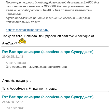
Посмотрите: российский турбовинтовой двигатель ВК-800 для
региональных самолетов ЛМС-901 Байкал установили на
летающей-лаборатории Як-40. У Яка появился, четвертый
двигатель!
Пуско-наладочные работы завершены, впереди — первый
испытательный полет.
https://t.me/maximkadakov/9087
Толку от того "Байкала" при удвоенной взлЁтке и посАдке от
АннУшки?
Re: Все про авиацию (а особенно про Суперджет:)
26.06.25, 21:43
Alexx77 писал(а):
Это Аэрофлот - вымирающая авиакомпания,
Лишь бы пиздануть.
Ты с Аэрофлот с Finnair не путаешь.
Re: Все про авиацию (а особенно про Суперджет:)
26.06.25, 22:32
jad писал(а):