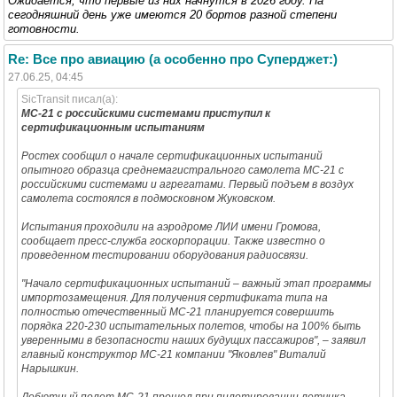
Ожидается, что первые из них начнутся в 2026 году. На
сегодняшний день уже имеются 20 бортов разной степени
готовности.
Re: Все про авиацию (а особенно про Суперджет:)
27.06.25, 04:45
SicTransit писал(а):
МС-21 с российскими системами приступил к
сертификационным испытаниям
Ростех сообщил о начале сертификационных испытаний
опытного образца среднемагистрального самолета МС-21 с
российскими системами и агрегатами. Первый подъем в воздух
самолета состоялся в подмосковном Жуковском.
Испытания проходили на аэродроме ЛИИ имени Громова,
сообщает пресс-служба госкорпорации. Также известно о
проведенном тестировании оборудования радиосвязи.
"Начало сертификационных испытаний – важный этап программы
импортозамещения. Для получения сертификата типа на
полностью отечественный МС-21 планируется совершить
порядка 220-230 испытательных полетов, чтобы на 100% быть
уверенными в безопасности наших будущих пассажиров", – заявил
главный конструктор МС-21 компании "Яковлев" Виталий
Нарышкин.