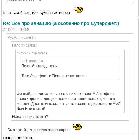
Был такой зек, из ссученных воров.
Re: Все про авиацию (а особенно про Суперджет:)
27.06.25, 04:58
РусАл писал(а):
Галс писал(а):
Alexx77 писал(а):
jad писал(а):
Лишь бы пиздануть.
Ты с Аэрофлот с Finnair не путаешь.
Финнэйр не летал и ничего о них не знаю. А Аэрофлот
знаю хорошо - дно донное и постоянно копают, копают,
копают. Достаточно сказать, что в совете директоров АФЛ
был Навальный
Навальный это кто?
Был такой зек, из ссученных воров.
теперь понятно,