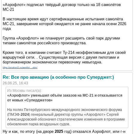
«Аэрофлот» подписал твёрдый договор только на 18 самолётов
МС-21
В настоящее время идут сертификационные испытания самолёта
МС-21, завершение которой ожидается не ранее начала осени 2026
года
Группа «Аэрофлот» не планирует расширять свой парк другими
типами самолётов российского производства.
Кроме того, в компании считают Ту-214 неэффективным для своей
маршрутной сети. . Существующая версия с двумя пилотами и
бортинженером экономически перевозчику невыгодна.
https://aviation21.ru/aeroflot ... etov/
Re: Все про авиацию (а особенно про Суперджет:)
26.06.25, 16:43
Из Москвы писал(а):
«Аэрофлот» уменьшил объём заказов на МС-21 и отказывается
от новых «Суперджетов»
На полях Петербургского международного экономического форума
(ПМЭФ-
2024
) генеральный директор группы «Аэрофлот» Сергей
Александровский обозначил стратегические изменения в программе
обновления парка воздушных судов.
Ну и как, по итогу (на дворе
2025
год) отказался Аэрофлот, или г-н