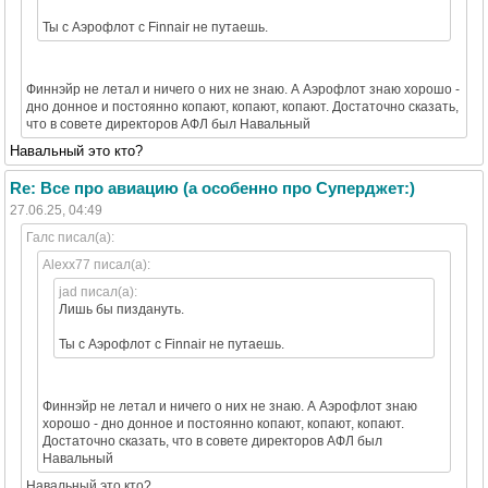
Ты с Аэрофлот с Finnair не путаешь.
Финнэйр не летал и ничего о них не знаю. А Аэрофлот знаю хорошо -
дно донное и постоянно копают, копают, копают. Достаточно сказать,
что в совете директоров АФЛ был Навальный
Навальный это кто?
Re: Все про авиацию (а особенно про Суперджет:)
27.06.25, 04:49
Галс писал(а):
Alexx77 писал(а):
jad писал(а):
Лишь бы пиздануть.
Ты с Аэрофлот с Finnair не путаешь.
Финнэйр не летал и ничего о них не знаю. А Аэрофлот знаю
хорошо - дно донное и постоянно копают, копают, копают.
Достаточно сказать, что в совете директоров АФЛ был
Навальный
Навальный это кто?