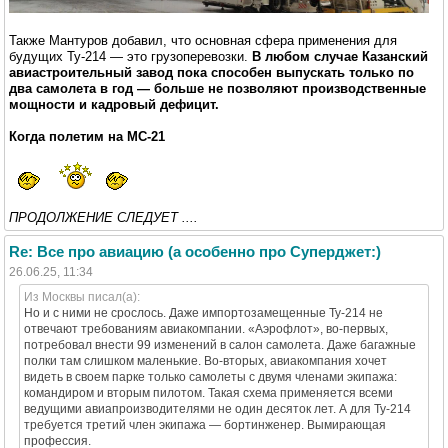
Также Мантуров добавил, что основная сфера применения для
будущих Ту-214 — это грузоперевозки.
В любом случае Казанский
авиастроительный завод пока способен выпускать только по
два самолета в год — больше не позволяют производственные
мощности и кадровый дефицит.
Когда полетим на МС-21
ПРОДОЛЖЕНИЕ СЛЕДУЕТ ....
Re: Все про авиацию (а особенно про Суперджет:)
26.06.25, 11:34
Из Москвы писал(а):
Но и с ними не срослось. Даже импортозамещенные Ту-214 не
отвечают требованиям авиакомпании. «Аэрофлот», во-первых,
потребовал внести 99 изменений в салон самолета. Даже багажные
полки там слишком маленькие. Во-вторых, авиакомпания хочет
видеть в своем парке только самолеты с двумя членами экипажа:
командиром и вторым пилотом. Такая схема применяется всеми
ведущими авиапроизводителями не один десяток лет. А для Ту-214
требуется третий член экипажа — бортинженер. Вымирающая
профессия.