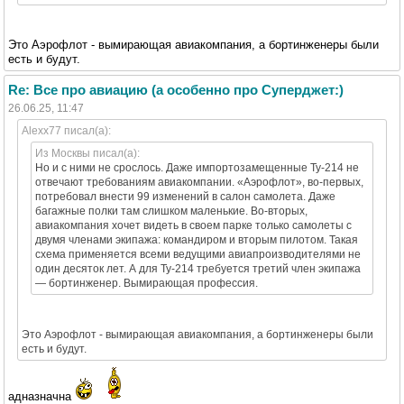
Это Аэрофлот - вымирающая авиакомпания, а бортинженеры были
есть и будут.
Re: Все про авиацию (а особенно про Суперджет:)
26.06.25, 11:47
Alexx77 писал(а):
Из Москвы писал(а):
Но и с ними не срослось. Даже импортозамещенные Ту-214 не
отвечают требованиям авиакомпании. «Аэрофлот», во-первых,
потребовал внести 99 изменений в салон самолета. Даже
багажные полки там слишком маленькие. Во-вторых,
авиакомпания хочет видеть в своем парке только самолеты с
двумя членами экипажа: командиром и вторым пилотом. Такая
схема применяется всеми ведущими авиапроизводителями не
один десяток лет. А для Ту-214 требуется третий член экипажа
— бортинженер. Вымирающая профессия.
Это Аэрофлот - вымирающая авиакомпания, а бортинженеры были
есть и будут.
адназначна