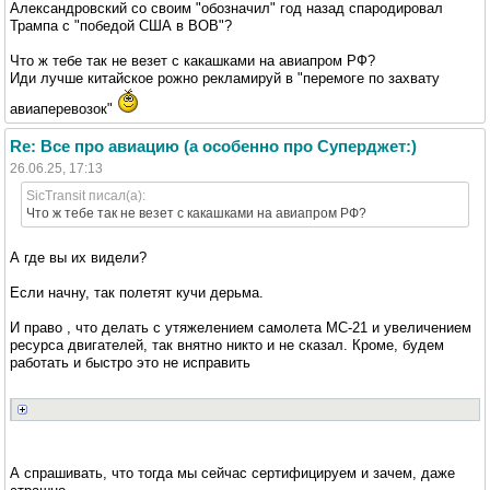
Александровский со своим "обозначил" год назад спародировал
Трампа с "победой США в ВОВ"?
Что ж тебе так не везет с какашками на авиапром РФ?
Иди лучше китайское рожно рекламируй в "перемоге по захвату
авиаперевозок"
Re: Все про авиацию (а особенно про Суперджет:)
26.06.25, 17:13
SicTransit писал(а):
Что ж тебе так не везет с какашками на авиапром РФ?
А где вы их видели?
Если начну, так полетят кучи дерьма.
И право , что делать с утяжелением самолета МС-21 и увеличением
ресурса двигателей, так внятно никто и не сказал. Кроме, будем
работать и быстро это не исправить
А спрашивать, что тогда мы сейчас сертифицируем и зачем, даже