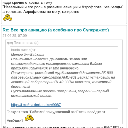
надо срочно открывать тему
"Навальный и его роль в развитии авиации и Аэрофлота, без балды".
а то летать Аэрофлотом не могу, конкретно
Re: Все про авиацию (а особенно про Суперджет:)
27.06.25, 07:09
дед Пихто писал(а):
hunta писал(а):
Мотор для Байкала
Позитивные новости. Двигатель ВК-800 для
многострадального многоцелевого самолета Байкал
проходит испытания. И это интересно.
Посмотрите: российский турбовинтовой двигатель ВК-800
для региональных самолетов ЛМС-901 Байкал установили на
летающей-лаборатории Як-40. У Яка появился, четвертый
двигатель!
Пуско-наладочные работы завершены, впереди — первый
испытательный полет.
https://t.me/maximkadakov/9087
Толку от того "Байкала" при удвоенной взлЁтке и посАдке от
АннУшки?
Месье лично присутствовал при замерах взлета-посадки ЛМС-901 со