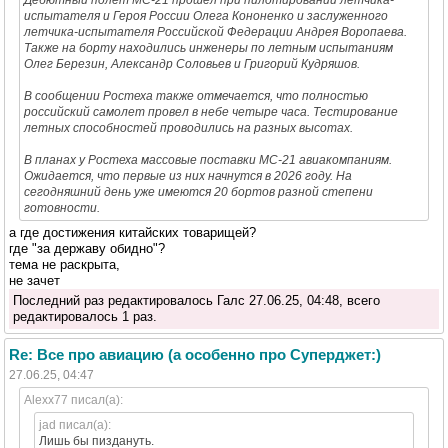
Дебютный полет МС-21 прошел при пилотировании летчика-
испытателя и Героя России Олега Кононенко и заслуженного
летчика-испытателя Российской Федерации Андрея Воропаева.
Также на борту находились инженеры по летным испытаниям
Олег Березин, Александр Соловьев и Григорий Кудряшов.
В сообщении Ростеха также отмечается, что полностью
российский самолет провел в небе четыре часа. Тестирование
летных способностей проводились на разных высотах.
В планах у Ростеха массовые поставки МС-21 авиакомпаниям.
Ожидается, что первые из них начнутся в 2026 году. На
сегодняшний день уже имеются 20 бортов разной степени
готовности.
а где достижения китайских товарищей?
где "за державу обидно"?
тема не раскрыта,
не зачет
Последний раз редактировалось Галс 27.06.25, 04:48, всего
редактировалось 1 раз.
Re: Все про авиацию (а особенно про Суперджет:)
27.06.25, 04:47
Alexx77 писал(а):
jad писал(а):
Лишь бы пиздануть.