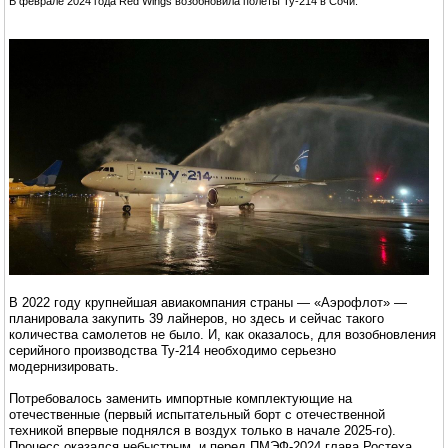
В феврале 2024 года Red Wings возобновила полеты Ту-214 в Сочи.
В 2022 году крупнейшая авиакомпания страны — «Аэрофлот» —
планировала закупить 39 лайнеров, но здесь и сейчас такого
количества самолетов не было. И, как оказалось, для возобновления
серийного производства Ту-214 необходимо серьезно
модернизировать.
Потребовалось заменить импортные комплектующие на
отечественные (первый испытательный борт с отечественной
техникой впервые поднялся в воздух только в начале 2025-го).
Процесс оказался небыстрым, и перед ПМЭФ-2024 глава Ростеха