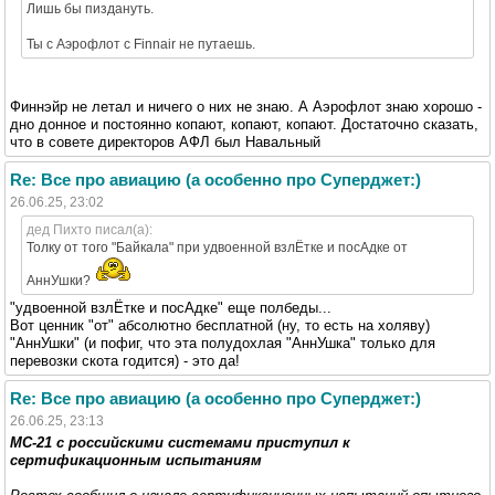
Лишь бы пиздануть.
Ты с Аэрофлот с Finnair не путаешь.
Финнэйр не летал и ничего о них не знаю. А Аэрофлот знаю хорошо -
дно донное и постоянно копают, копают, копают. Достаточно сказать,
что в совете директоров АФЛ был Навальный
Re: Все про авиацию (а особенно про Суперджет:)
26.06.25, 23:02
дед Пихто писал(а):
Толку от того "Байкала" при удвоенной взлЁтке и посАдке от
АннУшки?
"удвоенной взлЁтке и посАдке" еще полбеды...
Вот ценник "от" абсолютно бесплатной (ну, то есть на холяву)
"АннУшки" (и пофиг, что эта полудохлая "АннУшка" только для
перевозки скота годится) - это да!
Re: Все про авиацию (а особенно про Суперджет:)
26.06.25, 23:13
МС-21 с российскими системами приступил к
сертификационным испытаниям