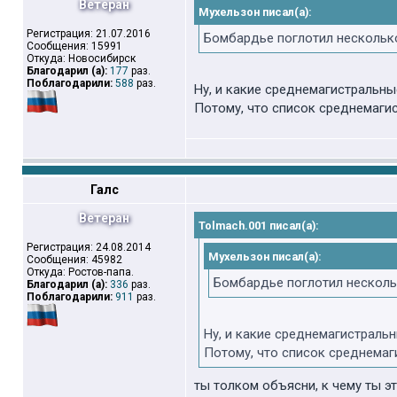
Ветеран
Мухельзон писал(а):
Регистрация: 21.07.2016
Бомбардье поглотил несколько
Сообщения: 15991
Откуда: Новосибирск
Благодарил (а):
177
раз.
Поблагодарили:
588
раз.
Ну, и какие среднемагистральн
Потому, что список среднемагис
Галс
Ветеран
Tolmach.001 писал(а):
Регистрация: 24.08.2014
Мухельзон писал(а):
Сообщения: 45982
Откуда: Ростов-папа.
Бомбардье поглотил нескольк
Благодарил (а):
336
раз.
Поблагодарили:
911
раз.
Ну, и какие среднемагистраль
Потому, что список среднемаги
ты толком объясни, к чему ты э