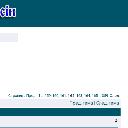
Стрaница
Пред.
1
...
159
,
160
,
161
,
162
,
163
,
164
,
165
...
359
След.
Пред. тема
|
След. тема