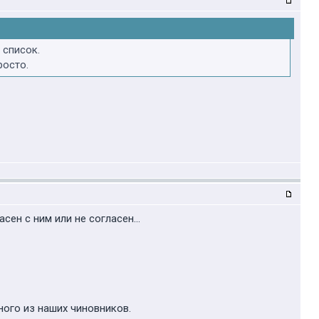
 список.
росто.
ен с ним или не согласен...
ного из наших чиновников.