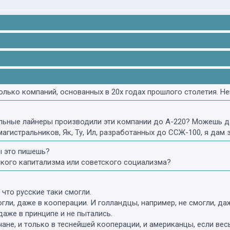
лько компаний, основанных в 20х годах прошлого столетия. Н
альные лайнеры производили эти компании до А-220? Можешь д
агистральников, Як, Ту, Ил, разработанных до ССЖ-100, я дам 
ы это пишешь?
кого капитализма или советского социализма?
 что русские таки смогли.
гли, даже в кооперации. И голландцы, например, не смогли, даж
даже в принципе и не пытались.
чане, и только в теснейшей кооперации, и американцы, если весь