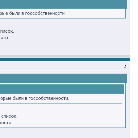
рые были в госсобственности.
писок.
сто.
торые были в госсобственности.
 список.
росто.