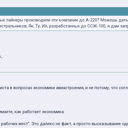
ные лайнеры производили эти компании до А-220? Можешь дать
стральников, Як, Ту, Ил, разработанных до ССЖ-100, я дам зап
x_
та в вопросах экономики авиастроения, и не потому, что соглас
маете, как работает экономика.
ь рабочих мест". Это далеко не факт, а просто высказывание од