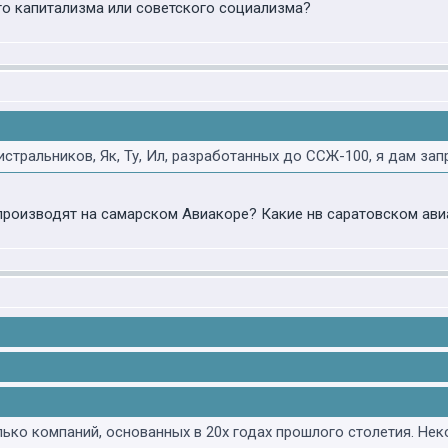
о капитализма или советского социализма?
стральников, Як, Ту, Ил, разработанных до ССЖ-100, я дам зап
производят на самарском Авиакоре? Какие нв саратовском ав
ько компаний, основанных в 20х годах прошлого столетия. Нек