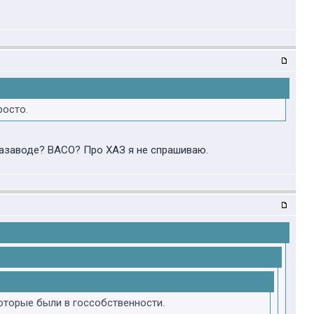
росто.
иазаводе? ВАСО? Про ХАЗ я не спрашиваю.
оторые были в госсобственности.