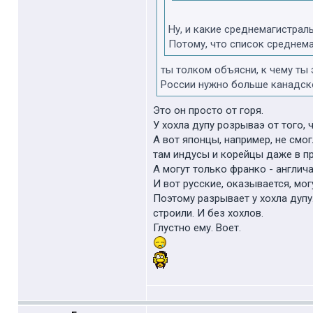
Ну, и какие среднемагистра
Потому, что список среднема
ты толком объясни, к чему ты
России нужно больше канадск
Это он просто от горя.
У хохла дупу розрываэ от того, 
А вот японцы, например, не смог
там индусы и корейцы даже в пр
А могут только франко - англича
И вот русские, оказывается, мог
Поэтому разрывает у хохла дупу.
строили. И без хохлов.
Глустно ему. Воет.