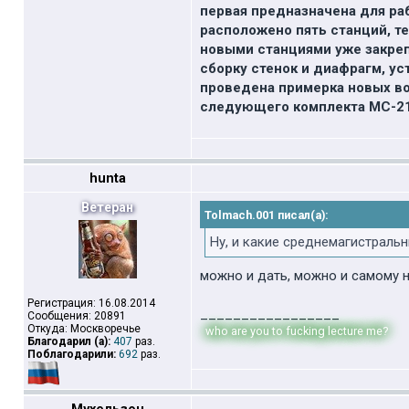
первая предназначена для ра
расположено пять станций, т
новыми станциями уже закреп
сборку стенок и диафрагм, ус
проведена примерка новых во
следующего комплекта МС-21
hunta
Ветеран
Tolmach.001 писал(а):
Ну, и какие среднемагистраль
можно и дать, можно и самому на
Регистрация: 16.08.2014
_________________
Сообщения: 20891
Откуда: Москворечье
who are you to fucking lecture me?
Благодарил (а):
407
раз.
Поблагодарили:
692
раз.