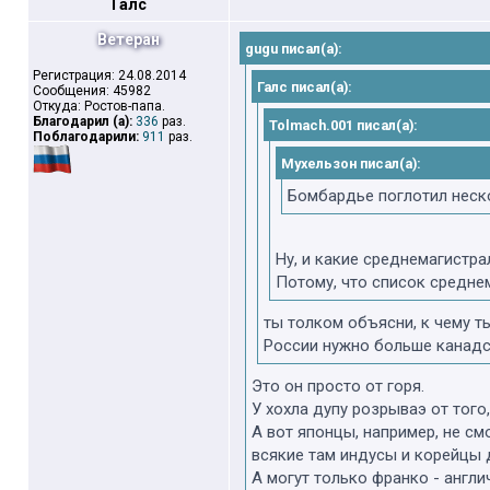
Галс
Ветеран
gugu писал(а):
Регистрация: 24.08.2014
Галс писал(а):
Сообщения: 45982
Откуда: Ростов-папа.
Благодарил (а):
336
раз.
Tolmach.001 писал(а):
Поблагодарили:
911
раз.
Мухельзон писал(а):
Бомбардье поглотил неско
Ну, и какие среднемагистр
Потому, что список среднем
ты толком объясни, к чему т
России нужно больше канадс
Это он просто от горя.
У хохла дупу розрываэ от того,
А вот японцы, например, не смо
всякие там индусы и корейцы 
А могут только франко - англи