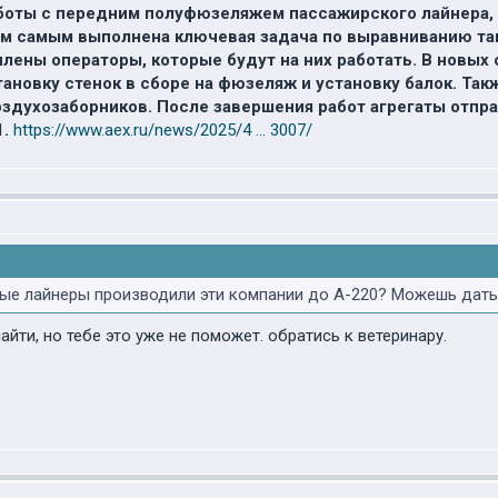
боты с передним полуфюзеляжем пассажирского лайнера, в
ем самым выполнена ключевая задача по выравниванию так
лены операторы, которые будут на них работать. В новых
тановку стенок в сборе на фюзеляж и установку балок. Та
здухозаборников. После завершения работ агрегаты отпра
.
https://www.aex.ru/news/2025/4 ... 3007/
ные лайнеры производили эти компании до А-220? Можешь дать
йти, но тебе это уже не поможет. обратись к ветеринару.