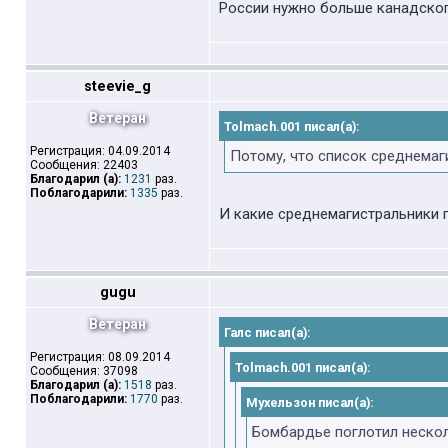
России нужно больше канадског
steevie_g
Ветеран
Tolmach.001 писал(а):
Регистрация: 04.09.2014
Потому, что список среднемаги
Сообщения: 22403
Благодарил (а):
1231
раз.
Поблагодарили:
1335
раз.
И какие среднемагистральники 
gugu
Ветеран
Галс писал(а):
Регистрация: 08.09.2014
Tolmach.001 писал(а):
Сообщения: 37098
Благодарил (а):
1518
раз.
Поблагодарили:
1770
раз.
Мухельзон писал(а):
Бомбардье поглотил нескол