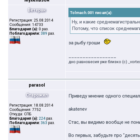
Мухельзон
Ветеран
Tolmach.001 писал(а):
Регистрация: 25.08.2014
Ну, и какие среднемагистраль
Сообщения: 14733
Потому, что список среднемаги
Благодарил (а):
0 раз.
Поблагодарили:
389
раз.
за рыбу гроши
_________________
дно равновесия уже близко (с) _vorte
parasol
Старожил
Приведу мнение одного специалис
Регистрация: 18.08.2014
akatenev
Сообщения: 7752
Откуда: СПБ
Благодарил (а):
224
раз.
Стас, вы видимо вообще не пони
Поблагодарили:
363
раз.
Во первых, забудьте про "десят