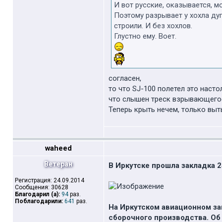
И вот русские, оказывается, м
Поэтому разрывает у хохла дупу
строили. И без хохлов.
Глустно ему. Воет.
согласен,
то что SJ-100 полетел это наст
что слышен треск взрывающегос
Теперь крыть нечем, только выть
waheed
Ветеран
В Иркутске прошла закладка 
Регистрация: 24.09.2014
Сообщения: 30628
Благодарил (а):
94
раз.
Поблагодарили:
641
раз.
На Иркутском авиационном за
сборочного производства. Об