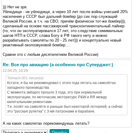
))) Нет не зря.
Ублюдище - не ублюдище, а через 10 лет после войны унесшей 20%
населения у СССР был дальний бомбер (до сих пор служащий
Великой России, в т.ч. на СВО, причём физически тот-же бомбер))),
сделанный на основе пассажирский трансконтинентальный лайнер
(то, что он эксплуатировался 17 лет, это следствие семимильных
шагов НТП в СССР, слава Богу в РФ такого нету и можно
разрабатывать самолёты по 20 - 25 лет))) и концептуально новый
реактивный околозвуковой бомбер....
Сравни это с любым десятилетием Великой России)
Re: Все про авиацию (а особенно про Суперджет:)
12.04.25, 10:29
Tolmach.001 писал(а):
Кстати, я бы не рекомендовал с этого года летать на самолётах
западного производства.
С момента эмбарго прошло 3 года, это при нормальной
эксплуатации, по моточасам, моторесурс P&W и RR между
капитальными ремонтами.
Т.е. полёт на самолёте и раньше был некоторой лотереей, а сейчас
это "русская рулетка" с 3-мя патронами в барабане.
А на каких самолетах порекомендуешь летать?