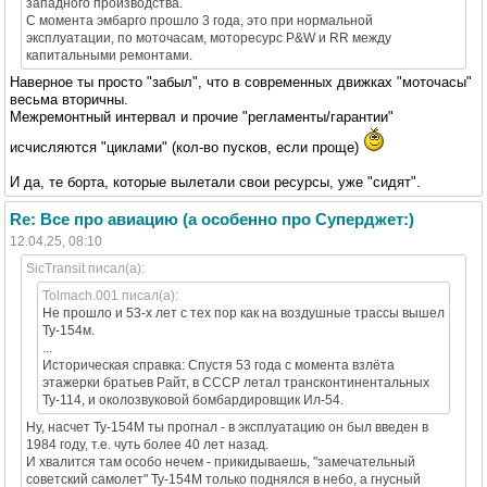
западного производства.
С момента эмбарго прошло 3 года, это при нормальной
эксплуатации, по моточасам, моторесурс P&W и RR между
капитальными ремонтами.
Наверное ты просто "забыл", что в современных движках "моточасы"
весьма вторичны.
Межремонтный интервал и прочие "регламенты/гарантии"
исчисляются "циклами" (кол-во пусков, если проще)
И да, те борта, которые вылетали свои ресурсы, уже "сидят".
Re: Все про авиацию (а особенно про Суперджет:)
12.04.25, 08:10
SicTransit писал(а):
Tolmach.001 писал(а):
Не прошло и 53-х лет с тех пор как на воздушные трассы вышел
Ту-154м.
...
Историческая справка: Спустя 53 года с момента взлёта
этажерки братьев Райт, в СССР летал трансконтинентальных
Ту-114, и околозвуковой бомбардировщик Ил-54.
Ну, насчет Ту-154М ты прогнал - в эксплуатацию он был введен в
1984 году, т.е. чуть более 40 лет назад.
И хвалится там особо нечем - прикидываешь, "замечательный
советский самолет" Ту-154М только поднялся в небо, а гнусный