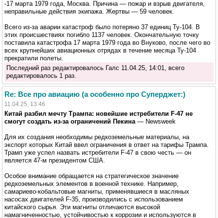
-17 марта 1979 года, Москва. Причина — пожар и взрыв двигателя,
неправильные действия экипажа. Жертвы — 59 человек.
Всего из-за аварии катастроф было потеряно 37 единиц Ту-104. В
этих происшествиях погибло 1137 человек. Окончательную точку
поставила катастрофа 17 марта 1979 года во Внуково, после чего во
всех крупнейших авиационных отрядах в течение месяца Ту-104
прекратили полеты.
Последний раз редактировалось Галс 11.04.25, 14:01, всего
редактировалось 1 раз.
Re: Все про авиацию (а особенно про Суперджет:)
11.04.25, 13:46
Китай разбил мечту Трампа: новейшие истребители F-47 не
смогут создать из-за ограничений Пекина
— Newsweek
Для их создания необходимы редкоземельные материалы, на
экспорт которых Китай ввел ограничения в ответ на тарифы Трампа.
Трамп уже успел назвать истребители F-47 в свою честь — он
является 47-м президентом США.
Особое внимание обращается на стратегическое значение
редкоземельных элементов в военной технике. Например,
самариево-кобальтовые магниты, применявшиеся в масляных
насосах двигателей F-35, производились с использованием
китайского сырья. Эти магниты отличаются высокой
намагниченностью, устойчивостью к коррозии и используются в