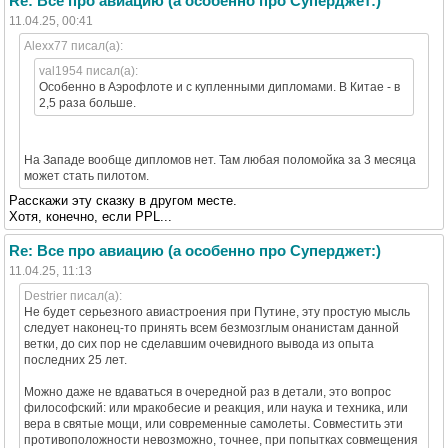
Re: Все про авиацию (а особенно про Суперджет:)
11.04.25, 00:41
Alexx77 писал(а):
val1954 писал(а):
Особенно в Аэрофлоте и с купленными дипломами. В Китае - в
2,5 раза больше.
На Западе вообще дипломов нет. Там любая поломойка за 3 месяца
может стать пилотом.
Расскажи эту сказку в другом месте.
Хотя, конечно, если PPL...
Re: Все про авиацию (а особенно про Суперджет:)
11.04.25, 11:13
Destrier писал(а):
Не будет серьезного авиастроения при Путине, эту простую мысль
следует наконец-то принять всем безмозглым онанистам данной
ветки, до сих пор не сделавшим очевидного вывода из опыта
последних 25 лет.
Можно даже не вдаваться в очередной раз в детали, это вопрос
философский: или мракобесие и реакция, или наука и техника, или
вера в святые мощи, или современные самолеты. Совместить эти
противоположности невозможно, точнее, при попытках совмещения