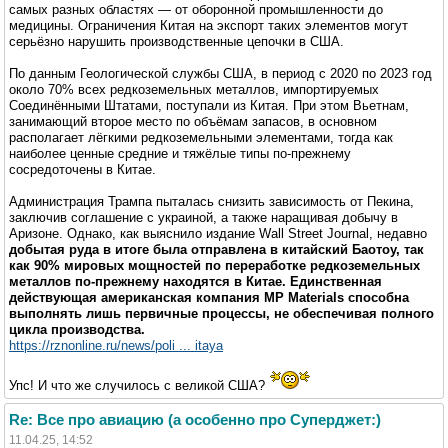
самых разных областях — от оборонной промышленности до
медицины. Ограничения Китая на экспорт таких элементов могут
серьёзно нарушить производственные цепочки в США.
По данным Геологической службы США, в период с 2020 по 2023 год
около 70% всех редкоземельных металлов, импортируемых
Соединёнными Штатами, поступали из Китая. При этом Вьетнам,
занимающий второе место по объёмам запасов, в основном
располагает лёгкими редкоземельными элементами, тогда как
наиболее ценные средние и тяжёлые типы по-прежнему
сосредоточены в Китае.
Администрация Трампа пыталась снизить зависимость от Пекина,
заключив соглашение с украиной, а также наращивая добычу в
Аризоне. Однако, как выяснило издание Wall Street Journal, недавно
добытая руда в итоге была отправлена в китайский Баотоу, так
как 90% мировых мощностей по переработке редкоземельных
металлов по-прежнему находятся в Китае. Единственная
действующая американская компания MP Materials способна
выполнять лишь первичные процессы, не обеспечивая полного
цикла производства.
https://rznonline.ru/news/poli ... itaya
Упс! И что же случилось с великой США?
Re: Все про авиацию (а особенно про Суперджет:)
11.04.25, 14:52