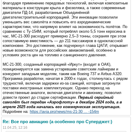
благодаря применению передовых технологий, включая композитные
материалы в конструкции крыла и фюзеляжа, а также современные
двигатели ПД-14, разработанные Объединённой
двигателестроительной корпорацией. Эти инновации позволили
уменьшить вес самолёта и повысить его аэродинамические
характеристики, что напрямую влияет на экономичность полётов. По
сравнению с Ту-154М, который потреблял около 5,5 тонн керосина в
час, МС-21-300 расходует примерно 2,5–3 тонны, сохраняя при этом
сопоставимую вместимость — до 211 пассажиров в одноклассной
компоновке. Это достижение, как подчеркнул глава ЦАГИ, открывает
новые возможности для российских авиакомпаний, особенно в
условиях роста цен на топливо и санкционного давления.
МС-21-300, созданный корпорацией «Иркут» (входит в ОАК),
позиционируется как замена устаревшим советским лайнерам и
конкурент западным моделям, таким как Boeing 737 и Airbus A320.
Программа разработки, начатая в 2000-х годах, столкнулась с рядом
трудностей, включая задержки из-за санкций, которые затронули
поставки иностранных комплектующих. Однако переход на
отечественные аналоги, включая двигатели и авионику, позволил
довести проект до стадии сертификации.
Первый серийный
самолёт был передан «Аэрофлоту» в декабре 2024 года, а в
апреле 2025 года началась его коммерческая эксплуатация.
Подробнее на:
https://avia.pro/news/ms-21-30 ... -154m
Re: Все про авиацию (а особенно про Суперджет:)
11.04.25, 12:16