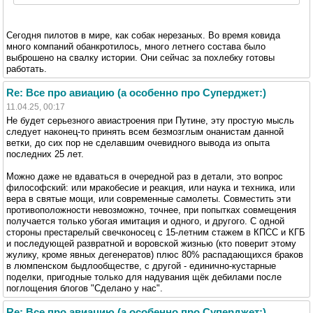
Сегодня пилотов в мире, как собак нерезаных. Во время ковида
много компаний обанкротилось, много летнего состава было
выброшено на свалку истории. Они сейчас за похлебку готовы
работать.
Re: Все про авиацию (а особенно про Суперджет:)
11.04.25, 00:17
Не будет серьезного авиастроения при Путине, эту простую мысль
следует наконец-то принять всем безмозглым онанистам данной
ветки, до сих пор не сделавшим очевидного вывода из опыта
последних 25 лет.
Можно даже не вдаваться в очередной раз в детали, это вопрос
философский: или мракобесие и реакция, или наука и техника, или
вера в святые мощи, или современные самолеты. Совместить эти
противоположности невозможно, точнее, при попытках совмещения
получается только убогая имитация и одного, и другого. С одной
стороны престарелый свечконосец с 15-летним стажем в КПСС и КГБ
и последующей развратной и воровской жизнью (кто поверит этому
жулику, кроме явных дегенератов) плюс 80% распадающихся браков
в люмпенском быдлообществе, с другой - единично-кустарные
поделки, пригодные только для надувания щёк дебилами после
поглощения блогов "Сделано у нас".
Re: Все про авиацию (а особенно про Суперджет:)