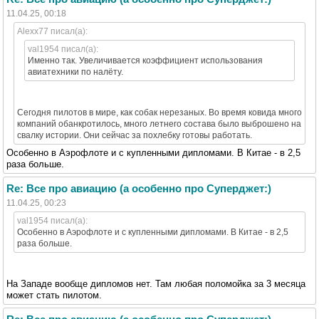
11.04.25, 00:18
Alexx77 писал(а):
val1954 писал(а):
Именно так. Увеличивается коэффициент использования
авиатехники по налёту.
Сегодня пилотов в мире, как собак нерезаных. Во время ковида много
компаний обанкротилось, много летнего состава было выброшено на
свалку истории. Они сейчас за похлебку готовы работать.
Особенно в Аэрофлоте и с купленными дипломами. В Китае - в 2,5
раза больше.
Re: Все про авиацию (а особенно про Суперджет:)
11.04.25, 00:23
val1954 писал(а):
Особенно в Аэрофлоте и с купленными дипломами. В Китае - в 2,5
раза больше.
На Западе вообще дипломов нет. Там любая поломойка за 3 месяца
может стать пилотом.