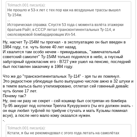
Tolmach.001 писал(а):
Не прошло и 53-х лет с тех пор как на воздушные трассы вышел
Ту-154м.
...
Историческая справка: Спустя 53 года с момента взлёта этажерки
братьев Райт, в СССР летал трансконтинентальных Ту-114, и
околозвуковой бомбардировщик Ил-54.
Ну, насчет Ту-154М ты прогнал - в эксплуатацию он был введен в
1984 году, т.е. чуть более 40 лет назад.
И хвалится там особо нечем - прикидываешь, "замечательный
советский самолет" Ту-154М только поднялся в небо, а гнусный
забугорный однокласник его - В727 уже ушел на пенсию, последний
был поставлен заказчику в 1984 году.
Что же до "трансконтинентальных Ту-114" - зря ты их помянул.
Это редкостное ублюдище было выпущено числом ажно в 32 штуки и
в темпе вальса было утилизировано, отлетал сей говенный девайс
чуть более 17 лет.
Почему так?
Ну, оно ни разу не секрет - сей кошмар был состряпан из бомбера
Ту-95 аккурат под хотелки Трепла Кукурузного (ты его должен знать -
он еще любил туфлей по трибуне стучать и мать Кузьмы поминал
всуе), а после него мало кому оказался нужен.
-.
Tolmach.001 писал(а):
Кстати, я бы не рекомендовал с этого года летать на самолётах