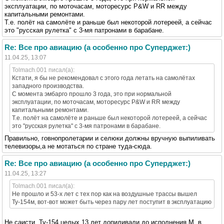
эксплуатации, по моточасам, моторесурс P&W и RR между
капитальными ремонтами.
Т.е. полёт на самолёте и раньше был некоторой лотереей, а сейчас
это "русская рулетка" с 3-мя патронами в барабане.
Re: Все про авиацию (а особенно про Суперджет:)
11.04.25, 13:07
Tolmach.001 писал(а):
Кстати, я бы не рекомендовал с этого года летать на самолётах
западного производства.
С момента эмбарго прошло 3 года, это при нормальной
эксплуатации, по моточасам, моторесурс P&W и RR между
капитальными ремонтами.
Т.е. полёт на самолёте и раньше был некоторой лотереей, а сейчас
это "русская рулетка" с 3-мя патронами в барабане.
Правильно, говнопролетарии и селюки должны вручную выпиливать
телевизоры,а не мотаться по стране туда-сюда.
Re: Все про авиацию (а особенно про Суперджет:)
11.04.25, 13:27
Tolmach.001 писал(а):
Не прошло и 53-х лет с тех пор как на воздушные трассы вышел
Ту-154м, вот-вот может быть через пару лет поступит в эксплуатацию
Не саисти. Ту-154 целых 13 лет допиливали до исполнения М, в