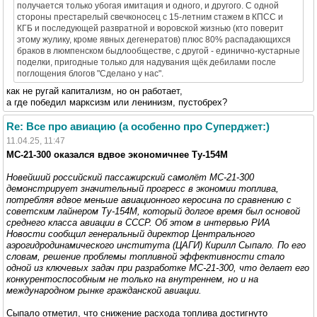
получается только убогая имитация и одного, и другого. С одной
стороны престарелый свечконосец с 15-летним стажем в КПСС и
КГБ и последующей развратной и воровской жизнью (кто поверит
этому жулику, кроме явных дегенератов) плюс 80% распадающихся
браков в люмпенском быдлообществе, с другой - единично-кустарные
поделки, пригодные только для надувания щёк дебилами после
поглощения блогов "Сделано у нас".
как не ругай капитализм, но он работает,
а где победил марксизм или ленинизм, пустобрех?
Re: Все про авиацию (а особенно про Суперджет:)
11.04.25, 11:47
МС-21-300 оказался вдвое экономичнее Ту-154М
Новейший российский пассажирский самолёт МС-21-300
демонстрирует значительный прогресс в экономии топлива,
потребляя вдвое меньше авиационного керосина по сравнению с
советским лайнером Ту-154М, который долгое время был основой
среднего класса авиации в СССР. Об этом в интервью РИА
Новости сообщил генеральный директор Центрального
аэрогидродинамического института (ЦАГИ) Кирилл Сыпало. По его
словам, решение проблемы топливной эффективности стало
одной из ключевых задач при разработке МС-21-300, что делает его
конкурентоспособным не только на внутреннем, но и на
международном рынке гражданской авиации.
Сыпало отметил, что снижение расхода топлива достигнуто