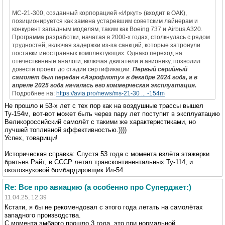
МС-21-300, созданный корпорацией «Иркут» (входит в ОАК),
позиционируется как замена устаревшим советским лайнерам и
конкурент западным моделям, таким как Boeing 737 и Airbus A320.
Программа разработки, начатая в 2000-х годах, столкнулась с рядом
трудностей, включая задержки из-за санкций, которые затронули
поставки иностранных комплектующих. Однако переход на
отечественные аналоги, включая двигатели и авионику, позволил
довести проект до стадии сертификации.
Первый серийный
самолёт был передан «Аэрофлоту» в декабре 2024 года, а в
апреле 2025 года началась его коммерческая эксплуатация.
Подробнее на:
https://avia.pro/news/ms-21-30 ... -154m
Не прошло и 53-х лет с тех пор как на воздушные трассы вышел
Ту-154м, вот-вот может быть через пару лет поступит в эксплуатацию
Великороссийский самолёт с такими же характеристиками, но
лучшей топливной эффективностью.))))
Успех, товарищи!
Историческая справка: Спустя 53 года с момента взлёта этажерки
братьев Райт, в СССР летал трансконтинентальных Ту-114, и
околозвуковой бомбардировщик Ил-54.
Re: Все про авиацию (а особенно про Суперджет:)
11.04.25, 12:39
Кстати, я бы не рекомендовал с этого года летать на самолётах
западного производства.
С момента эмбарго прошло 3 года, это при нормальной