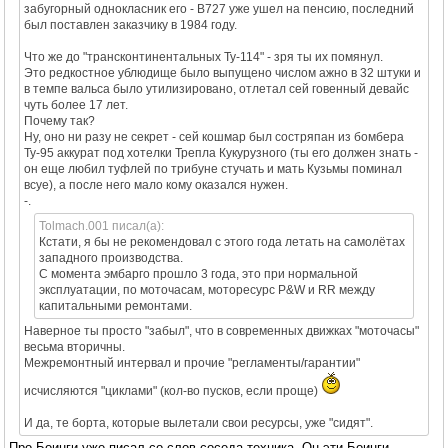
забугорный однокласник его - В727 уже ушел на пенсию, последний
был поставлен заказчику в 1984 году.
Что же до "трансконтинентальных Ту-114" - зря ты их помянул.
Это редкостное ублюдище было выпущено числом ажно в 32 штуки и
в темпе вальса было утилизировано, отлетал сей говенный девайс
чуть более 17 лет.
Почему так?
Ну, оно ни разу не секрет - сей кошмар был состряпан из бомбера
Ту-95 аккурат под хотелки Трепла Кукурузного (ты его должен знать -
он еще любил туфлей по трибуне стучать и мать Кузьмы поминал
всуе), а после него мало кому оказался нужен.
-.
Tolmach.001 писал(а):
Кстати, я бы не рекомендовал с этого года летать на самолётах
западного производства.
С момента эмбарго прошло 3 года, это при нормальной
эксплуатации, по моточасам, моторесурс P&W и RR между
капитальными ремонтами.
Наверное ты просто "забыл", что в современных движках "моточасы"
весьма вторичны.
Межремонтный интервал и прочие "регламенты/гарантии"
исчисляются "циклами" (кол-во пусков, если проще)
И да, те борта, которые вылетали свои ресурсы, уже "сидят".
Про Боинги уже писал со слов соседа-техника. Он эти Боинги