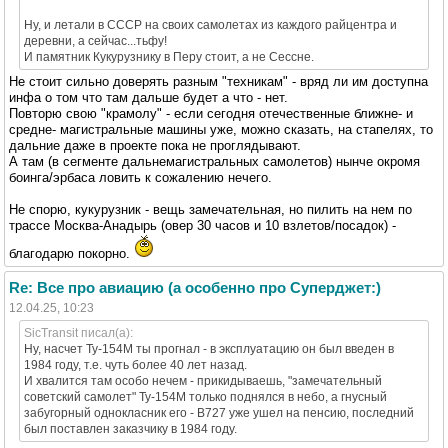
Ну, и летали в СССР на своих самолетах из каждого райцентра и
деревни, а сейчас...тьфу!
И памятник Кукурузнику в Перу стоит, а не Сессне.
Не стоит сильно доверять разным "техникам" - вряд ли им доступна
инфа о том что там дальше будет а что - нет.
Повторю свою "крамолу" - если сегодня отечественные ближне- и
средне- магистральные машины уже, можно сказать, на стапелях, то
дальние даже в проекте пока не проглядывают.
А там (в сегменте дальнемагистральных самолетов) нынче окромя
боинга/эрбаса ловить к сожалению нечего.
Не спорю, кукурузник - вещь замечательная, но пилить на нем по
трассе Москва-Анадырь (овер 30 часов и 10 взлетов/посадок) -
благодарю покорно.
Re: Все про авиацию (а особенно про Суперджет:)
12.04.25, 10:23
SicTransit писал(а):
Ну, насчет Ту-154М ты прогнал - в эксплуатацию он был введен в
1984 году, т.е. чуть более 40 лет назад.
И хвалится там особо нечем - прикидываешь, "замечательный
советский самолет" Ту-154М только поднялся в небо, а гнусный
забугорный однокласник его - В727 уже ушел на пенсию, последний
был поставлен заказчику в 1984 году.