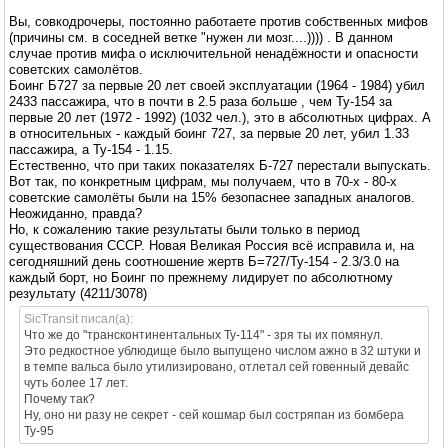
Вы, совкодрочеры, постоянно работаете против собственных мифов
(причины см. в соседней ветке "нужен ли мозг....)))) . В данном
случае против мифа о исключительной ненадёжности и опасности
советских самолётов.
Боинг Б727 за первые 20 лет своей эксплуатации (1964 - 1984) убил
2433 пассажира, что в почти в 2.5 раза больше , чем Ту-154 за
первые 20 лет (1972 - 1992) (1032 чел.), это в абсолютных цифрах. А
в относительных - каждый боинг 727, за первые 20 лет, убил 1.33
пассажира, а Ту-154 - 1.15.
Естественно, что при таких показателях Б-727 перестали выпускать.
Вот так, по конкретным цифрам, мы получаем, что в 70-х - 80-х
советские самолёты были на 15% безопаснее западных аналогов.
Неожиданно, правда?
Но, к сожалению такие результаты были только в период
существования СССР. Новая Великая Россия всё исправила и, на
сегодняшний день соотношение жертв Б=727/Ту-154 - 2.3/3.0 на
каждый борт, но Боинг по прежнему лидирует по абсолютному
результату (4211/3078)
SicTransit писал(а):
Что же до "трансконтинентальных Ту-114" - зря ты их помянул.
Это редкостное ублюдище было выпущено числом ажно в 32 штуки и
в темпе вальса было утилизировано, отлетал сей говенный девайс
чуть более 17 лет.
Почему так?
Ну, оно ни разу не секрет - сей кошмар был состряпан из бомбера
Ту-95