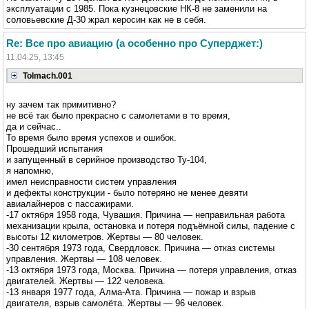
эксплуатации с 1985. Пока кузнецовские НК-8 не заменили на
соловьевские Д-30 жрал керосин как не в себя.
Re: Все про авиацию (а особенно про Суперджет:)
11.04.25, 13:45
Tolmach.001
ну зачем так примитивно?
не всё так было прекрасно с самолетами в то время,
да и сейчас..
То время было время успехов и ошибок.
Прошедший испытания
и запущенный в серийное производство Ту-104,
я напомню,
имел неисправности систем управления
и дефекты конструкции - было потеряно не менее девяти
авиалайнеров с пассажирами.
-17 октября 1958 года, Чувашия. Причина — неправильная работа
механизации крыла, остановка и потеря подъёмной силы, падение с
высоты 12 километров. Жертвы — 80 человек.
-30 сентября 1973 года, Свердловск. Причина — отказ системы
управления. Жертвы — 108 человек.
-13 октября 1973 года, Москва. Причина — потеря управления, отказ
двигателей. Жертвы — 122 человека.
-13 января 1977 года, Алма-Ата. Причина — пожар и взрыв
двигателя, взрыв самолёта. Жертвы — 96 человек.