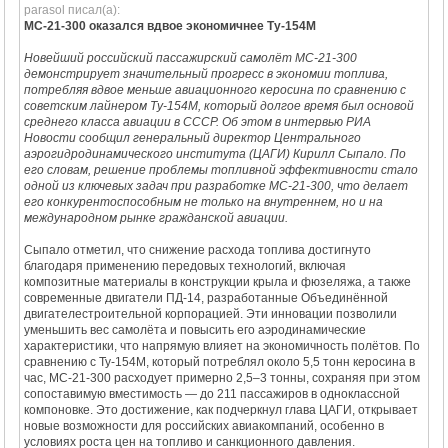
parasol писал(а):
МС-21-300 оказался вдвое экономичнее Ту-154М
Новейший российский пассажирский самолёт МС-21-300
демонстрирует значительный прогресс в экономии топлива,
потребляя вдвое меньше авиационного керосина по сравнению с
советским лайнером Ту-154М, который долгое время был основой
среднего класса авиации в СССР. Об этом в интервью РИА
Новости сообщил генеральный директор Центрального
аэрогидродинамического института (ЦАГИ) Кирилл Сыпало. По
его словам, решение проблемы топливной эффективности стало
одной из ключевых задач при разработке МС-21-300, что делает
его конкурентоспособным не только на внутреннем, но и на
международном рынке гражданской авиации.
Сыпало отметил, что снижение расхода топлива достигнуто
благодаря применению передовых технологий, включая
композитные материалы в конструкции крыла и фюзеляжа, а также
современные двигатели ПД-14, разработанные Объединённой
двигателестроительной корпорацией. Эти инновации позволили
уменьшить вес самолёта и повысить его аэродинамические
характеристики, что напрямую влияет на экономичность полётов. По
сравнению с Ту-154М, который потреблял около 5,5 тонн керосина в
час, МС-21-300 расходует примерно 2,5–3 тонны, сохраняя при этом
сопоставимую вместимость — до 211 пассажиров в одноклассной
компоновке. Это достижение, как подчеркнул глава ЦАГИ, открывает
новые возможности для российских авиакомпаний, особенно в
условиях роста цен на топливо и санкционного давления.