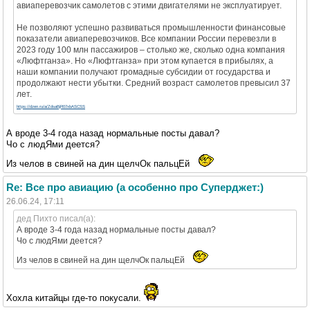
авиаперевозчик самолетов с этими двигателями не эксплуатирует.
Не позволяют успешно развиваться промышленности финансовые
показатели авиаперевозчиков. Все компании России перевезли в
2023 году 100 млн пассажиров – столько же, сколько одна компания
«Люфтганза». Но «Люфтганза» при этом купается в прибылях, а
наши компании получают громадные субсидии от государства и
продолжают нести убытки. Средний возраст самолетов превысил 37
лет.
https://dzen.ru/a/ZdsaBjR07xbASCSS
А вроде 3-4 года назад нормальные посты давал?
Чо с людЯми деется?
Из челов в свиней на дин щелчОк пальцЕй
Re: Все про авиацию (а особенно про Суперджет:)
26.06.24, 17:11
дед Пихто писал(а):
А вроде 3-4 года назад нормальные посты давал?
Чо с людЯми деется?
Из челов в свиней на дин щелчОк пальцЕй
Хохла китайцы где-то покусали.