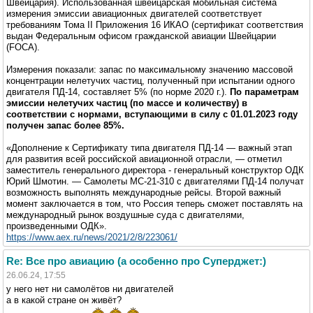
Швейцария). Использованная швейцарская мобильная система
измерения эмиссии авиационных двигателей соответствует
требованиям Тома II Приложения 16 ИКАО (сертификат соответствия
выдан Федеральным офисом гражданской авиации Швейцарии
(FOCA).
Измерения показали: запас по максимальному значению массовой
концентрации нелетучих частиц, полученный при испытании одного
двигателя ПД-14, составляет 5% (по норме 2020 г.).
По параметрам
эмиссии нелетучих частиц (по массе и количеству) в
соответствии с нормами, вступающими в силу с 01.01.2023 году
получен запас более 85%.
«Дополнение к Сертификату типа двигателя ПД-14 — важный этап
для развития всей российской авиационной отрасли, — отметил
заместитель генерального директора - генеральный конструктор ОДК
Юрий Шмотин. — Самолеты МС-21-310 с двигателями ПД-14 получат
возможность выполнять международные рейсы. Второй важный
момент заключается в том, что Россия теперь сможет поставлять на
международный рынок воздушные суда с двигателями,
произведенными ОДК».
https://www.aex.ru/news/2021/2/8/223061/
Re: Все про авиацию (а особенно про Суперджет:)
26.06.24, 17:55
у него нет ни самолётов ни двигателей
а в какой стране он живёт?