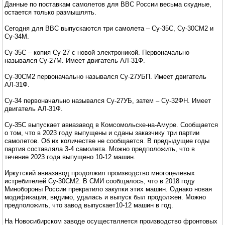
Данные по поставкам самолетов для ВВС России весьма скудные,
остается только размышлять.
Сегодня для ВВС выпускаются три самолета – Су-35С, Су-30СМ2 и
Су-34М.
Су-35С – копия Су-27 с новой электроникой. Первоначально
назывался Су-27М. Имеет двигатель АЛ-31Ф.
Су-30СМ2 первоначально назывался Су-27УБП. Имеет двигатель
АЛ-31Ф.
Су-34 первоначально назывался Су-27УБ, затем – Су-32ФН. Имеет
двигатель АЛ-31Ф.
Су-35С выпускает авиазавод в Комсомольске-на-Амуре. Сообщается
о том, что в 2023 году выпущены и сданы заказчику три партии
самолетов. Об их количестве не сообщается. В предыдущие годы
партия составляла 3-4 самолета. Можно предположить, что в
течение 2023 года выпущено 10-12 машин.
Иркутский авиазавод продолжил производство многоцелевых
истребителей Су-30СМ2. В СМИ сообщалось, что в 2018 году
Минобороны России прекратило закупки этих машин. Однако новая
модификация, видимо, удалась и выпуск был продолжен. Можно
предположить, что завод выпускает10-12 машин в год.
На Новосибирском заводе осуществляется производство фронтовых