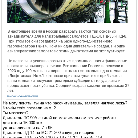
В настоящее время в России разрабатываются три основных
авиадвигателя для магистральных самолетов: ПД-14, ПД-35 и ПД-8.
При этом все они создаются на базе одного-единственного
газогенератора ПД-14. Пока ни один двигатель не создан. Ни один
авиаперевозчик самолетов с этими двигателями не эксплуатирует.
Не позволяют успешно развиваться промышленности финансовые
показатели авиаперевозчиков. Все компании России перевезли в
2023 году 100 млн пассажиров – столько же, сколько одна компания
«Люфтганза». Но «Люфтганза» при этом купается в прибылях, а
наши компании получают громадные субсидии от государства и
продолжают нести убытки. Средний возраст самолетов превысил 37
лет.
https://dzen.ru/a/ZdsaBjR07xbASCSS
Не могу понять, ты на что рассчитываешь, заявляя наглую ложь?
Что-бы тебя послали на х..?
Ты мазохист?
Двигатель ПС-90А с тягой на максимальном режиме работы
двигателя 16 000 кгс
устанавливается на Ил-96.
Двигатель ПД-14 на МС-21-300 запущен в серию .
Двигатели ПД-8 на SSJ-100 и ТВ7-117СТ-1 на Ил-114