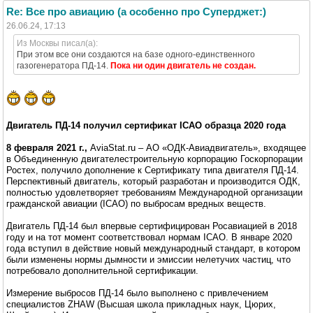
Re: Все про авиацию (а особенно про Суперджет:)
26.06.24, 17:13
Из Москвы писал(а):
При этом все они создаются на базе одного-единственного
газогенератора ПД-14.
Пока ни один двигатель не создан.
Двигатель ПД-14 получил сертификат ICAO образца 2020 года
8 февраля 2021 г.,
AviaStat.ru – АО «ОДК-Авиадвигатель», входящее
в Объединенную двигателестроительную корпорацию Госкорпорации
Ростех, получило дополнение к Сертификату типа двигателя ПД-14.
Перспективный двигатель, который разработан и производится ОДК,
полностью удовлетворяет требованиям Международной организации ​
гражданской авиации (ICAO) по выбросам вредных веществ.
Двигатель ПД-14 был впервые сертифицирован Росавиацией в 2018
году и на тот момент соответствовал нормам ICAO. В январе 2020
года вступил в действие новый международный стандарт, в котором
были изменены нормы дымности и эмиссии нелетучих частиц, что
потребовало дополнительной сертификации.
Измерение выбросов ПД-14 было выполнено c привлечением
специалистов ZHAW (Высшая школа прикладных наук, Цюрих,