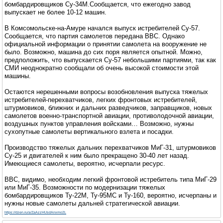
бомбардировщиков Су-34М.Сообщается, что ежегодно завод
выпускает не более 10-12 машин.
В Комсомольске-на-Амуре начался выпуск истребителей Су-57.
Сообщается, что партия самолетов передана ВВС. Однако
официальной информации о принятии самолета на вооружение не
было. Возможно, машина до сих поря является опытной. Можно,
предположить, что выпускается Су-57 небольшими партиями, так как
СМИ неоднократно сообщали об очень высокой стоимости этой
машины.
Остаются нерешенными вопросы возобновления выпуска тяжелых
истребителей-перехватчиков, легких фронтовых истребителей,
штурмовиков, ближних и дальних разведчиков, заправщиков, новых
самолетов военно-транспортной авиации, противолодочной авиации,
воздушных пунктов управления войсками… Возможно, нужны
сухопутные самолеты вертикального взлета и посадки.
Производство тяжелых дальних перехватчиков МиГ-31, штурмовиков
Су-25 и двигателей к ним было прекращено 30-40 лет назад.
Имеющиеся самолеты, вероятно, исчерпали ресурс.
ВВС, видимо, необходим легкий фронтовой истребитель типа МиГ-29
или МиГ-35. Возможности по модернизации тяжелых
бомбардировщиков Ту-22М, Ту-95МС и Ту-160, вероятно, исчерпаны и
нужны новые самолеты дальней стратегической авиации.
https://dzen.ru/a/ZaAzzHUsdAnxmo2L