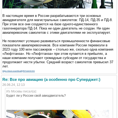
В настоящее время в России разрабатываются три основных
авиадвигателя для магистральных самолетов: ПД-14, ПД-35 и ПД-8.
При этом все они создаются на базе одного-единственного
газогенератора ПД-14. Пока ни один двигатель не создан. Ни один
авиаперевозчик самолетов с этими двигателями не эксплуатирует.
Не позволяют успешно развиваться промышленности финансовые
показатели авиаперевозчиков. Все компании России перевезли в
2023 году 100 млн пассажиров – столько же, сколько одна компания
«Люфтганза». Но «Люфтганза» при этом купается в прибылях, а
наши компании получают громадные субсидии от государства и
продолжают нести убытки. Средний возраст самолетов превысил 37
лет.
https://dzen.ru/a/ZdsaBjR07xbASCSS
Re: Все про авиацию (а особенно про Суперджет:)
26.06.24, 12:13
Из Москвы писал(а):
Будет ли у России свой авиадвигатель?