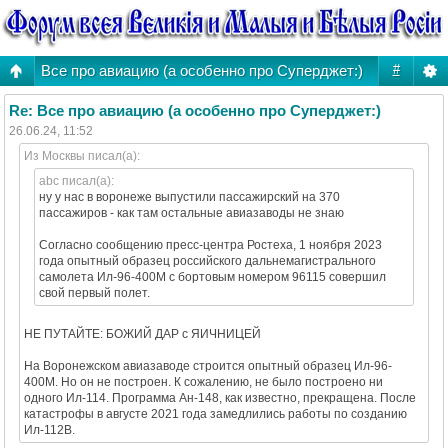
Все про авиацию (а особенно про Суперджет:)
#
Re: Все про авиацию (а особенно про Суперджет:)
26.06.24, 11:52
Из Москвы писал(а):
abc писал(а):
ну у нас в воронеже выпустили пассажирский на 370
пассажиров - как там остальные авиазаводы не знаю
Согласно сообщению пресс-центра Ростеха, 1 ноября 2023
года опытный образец российского дальнемагистрального
самолета Ил-96-400М с бортовым номером 96115 совершил
свой первый полет.
НЕ ПУТАЙТЕ: БОЖИЙ ДАР с ЯИЧНИЦЕЙ
На Воронежском авиазаводе строится опытный образец Ил-96-
400М. Но он не построен. К сожалению, не было построено ни
одного Ил-114. Программа Ан-148, как известно, прекращена. После
катастрофы в августе 2021 года замедлились работы по созданию
Ил-112В.