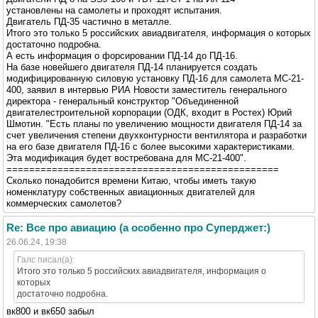
установлены на самолеты и проходят испытания.
Двигатель ПД-35 частично в металле.
Итого это только 5 российских авиадвигателя, информация о которых
достаточно подробна.
А есть информация о форсировании ПД-14 до ПД-16.
На базе новейшего двигателя ПД-14 планируется создать
модифицированную силовую установку ПД-16 для самолета МС-21-
400, заявил в интервью РИА Новости заместитель генерального
директора - генеральный конструктор "Объединенной
двигателестроительной корпорации (ОДК, входит в Ростех) Юрий
Шмотин. "Есть планы по увеличению мощности двигателя ПД-14 за
счет увеличения степени двухконтурности вентилятора и разработки
на его базе двигателя ПД-16 с более высокими характеристиками.
Эта модификация будет востребована для МС-21-400".
================================================
Сколько понадобится времени Китаю, чтобы иметь такую
номенклатуру собственных авиационных двигателей для
коммерческих самолетов?
Re: Все про авиацию (а особенно про Суперджет:)
26.06.24, 19:38
Галс писал(а):
Итого это только 5 российских авиадвигателя, информация о
которых
достаточно подробна.
вк800 и вк650 забыл