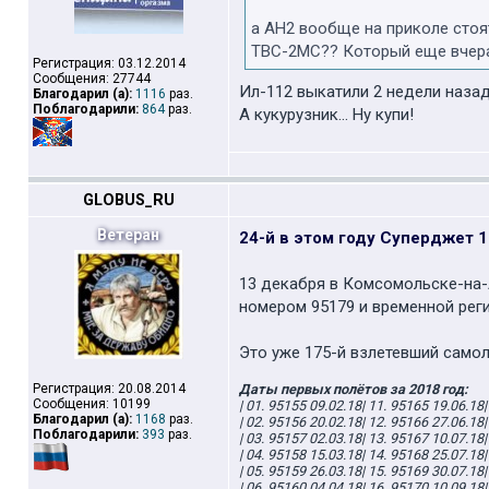
а АН2 вообще на приколе стоят
ТВС-2МС?? Который еще вчер
Регистрация: 03.12.2014
Сообщения: 27744
Ил-112 выкатили 2 недели назад
Благодарил (а):
1116
раз.
Поблагодарили:
864
раз.
А кукурузник... Ну купи!
GLOBUS_RU
Ветеран
24-й в этом году Суперджет 
13 декабря в Комсомольске-на-
номером 95179 и временной реги
Это уже 175-й взлетевший самолё
Регистрация: 20.08.2014
Даты первых полётов за 2018 год:
Сообщения: 10199
| 01. 95155 09.02.18| 11. 95165 19.06.18|
Благодарил (а):
1168
раз.
| 02. 95156 20.02.18| 12. 95166 27.06.18|
Поблагодарили:
393
раз.
| 03. 95157 02.03.18| 13. 95167 10.07.18|
| 04. 95158 15.03.18| 14. 95168 25.07.18|
| 05. 95159 26.03.18| 15. 95169 30.07.18|
| 06. 95160 04.04.18| 16. 95170 10.09.18|