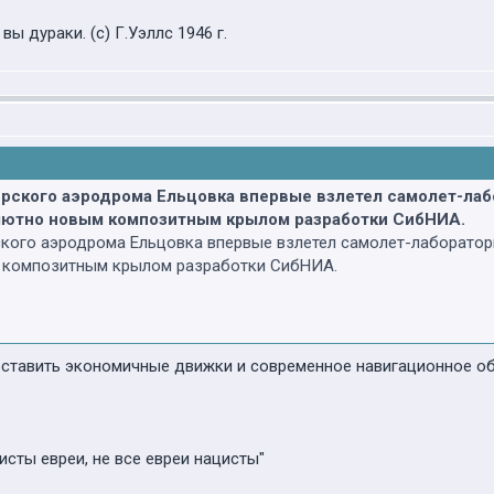
ы дураки. (с) Г.Уэллс 1946 г.
бирского аэродрома Ельцовка впервые взлетел самолет-ла
олютно новым композитным крылом разработки СибНИА.
рского аэродрома Ельцовка впервые взлетел самолет-лаборатор
 композитным крылом разработки СибНИА.
поставить экономичные движки и современное навигационное об
исты евреи, не все евреи нацисты"