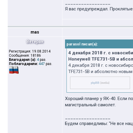
_________________
Я вас предупреждал. Проклятые в
mas
Ветеран
parasol писал(а):
Регистрация: 19.08.2014
4 декабря 2018 г. с новоси
Сообщения: 18186
Honeywell TFE731-5B и абс
Благодарил (а):
4
раз.
Поблагодарили:
447
раз.
4 декабря 2018 г. с новосиби
TFE731-5B и абсолютно новым
phpBB
[media]
Хороший планер у ЯК-40. Если 
магистральный самолет.
_________________
Будем справедливы: "Не все нац