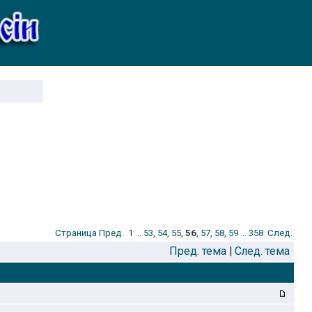
Стрaница
Пред.
1
...
53
,
54
,
55
,
56
,
57
,
58
,
59
...
358
След.
Пред. тема
|
След. тема