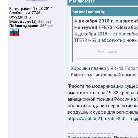
mas писал(а):
Регистрация: 18.08.2014
parasol писал(а):
Сообщения: 7748
Откуда: СПБ
4 декабря 2018 г. с ново
Благодарил (а):
224
раз.
Поблагодарили:
363
раз.
Honeywell TFE731-5B и аб
4 декабря 2018 г. с новосиб
TFE731-5B и абсолютно нов
phpBB
[media]
Хороший планер у ЯК-40. Если
ближне магистральный самоле
"Работа по модернизации сущес
вместимостью на 19-32 кресла 
авиационной техники России на
области создания перспективны
воздушных судов для региональ
https://aviation21.ru/str-40dt ... ogi
_________________