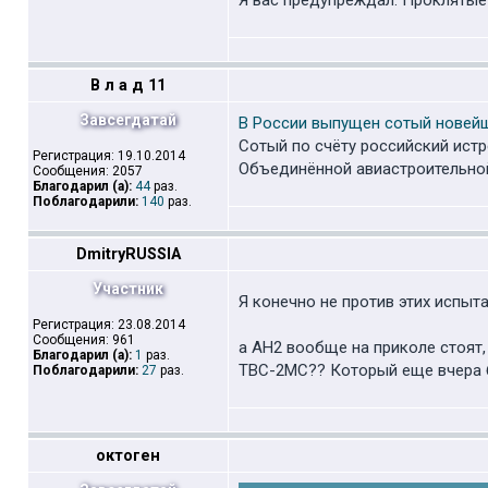
Я вас предупреждал. Проклятые в
В л а д 11
Завсегдатай
В России выпущен сотый новейш
Сотый по счёту российский ист
Регистрация: 19.10.2014
Объединённой авиастроительной
Сообщения: 2057
Благодарил (а):
44
раз.
Поблагодарили:
140
раз.
DmitryRUSSIA
Участник
Я конечно не против этих испыт
Регистрация: 23.08.2014
Сообщения: 961
а АН2 вообще на приколе стоят,
Благодарил (а):
1
раз.
ТВС-2МС?? Который еще вчера 
Поблагодарили:
27
раз.
октоген