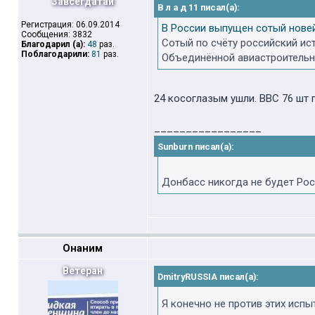
Завсегдатай
В л а д 11 писал(а):
Регистрация: 06.09.2014
В России выпущен сотый нове
Сообщения: 3832
Сотый по счёту российский ис
Благодарил (а):
48
раз.
Поблагодарили:
81
раз.
Объединённой авиастроительно
24 косоглазым ушли. ВВС 76 шт 
_________________
Sunburn писал(а):
Донбасс никогда не будет Ро
Онаним
Ветеран
DmitryRUSSIA писал(а):
Я конечно не против этих испы