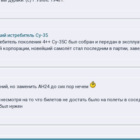
ы дураки. (с) Г.Уэллс 1946 г.
ий истребитель Су-35
ребитель поколения 4++ Су-35С был собран и передан в эксплу
 корпорации, новейший самолёт стал последним в партии, зав
аний, но заменить АН24 до сих пор нечем
 несмотря на то что билетов не достать было на полеты в сосед
был нужен