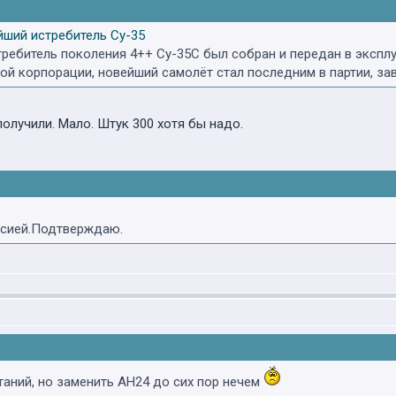
йший истребитель Су-35
требитель поколения 4++ Су-35С был собран и передан в эксп
й корпорации, новейший самолёт стал последним в партии, за
получили. Мало. Штук 300 хотя бы надо.
ссией.Подтверждаю.
таний, но заменить АН24 до сих пор нечем