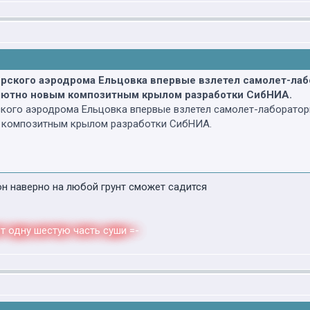
бирского аэродрома Ельцовка впервые взлетел самолет-ла
олютно новым композитным крылом разработки СибНИА.
рского аэродрома Ельцовка впервые взлетел самолет-лаборатор
 композитным крылом разработки СибНИА.
н наверно на любой грунт сможет садится
т одну шестую часть суши =-