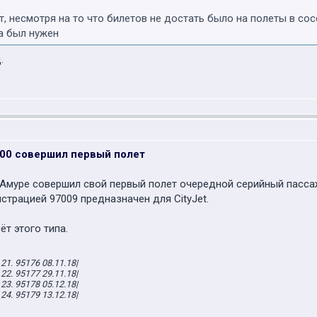
, несмотря на то что билетов не достать было на полеты в сос
а был нужен
.
100 совершил первый полет
Aмуре совершил свой первый полет очередной серийный пасса
страцией 97009 предназначен для CityJet.
т этого типа.
 21. 95176 08.11.18|
 22. 95177 29.11.18|
 23. 95178 05.12.18|
 24. 95179 13.12.18|