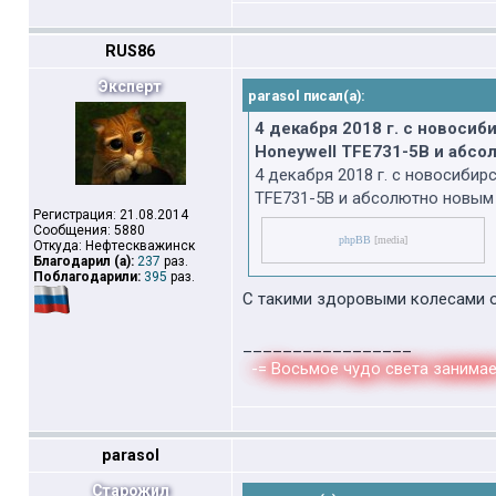
RUS86
Эксперт
parasol писал(а):
4 декабря 2018 г. с новоси
Honeywell TFE731-5B и абс
4 декабря 2018 г. с новосиби
TFE731-5B и абсолютно новым
Регистрация: 21.08.2014
Сообщения: 5880
phpBB
[media]
Откуда: Нефтескважинск
Благодарил (а):
237
раз.
Поблагодарили:
395
раз.
С такими здоровыми колесами о
_________________
-= Восьмое чудо света занимае
parasol
Старожил