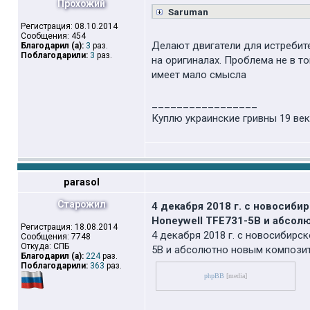
Прохожий
Saruman
Регистрация: 08.10.2014
Сообщения: 454
Делают двигатели для истребите
Благодарил (а):
3
раз.
Поблагодарили:
3
раз.
на оригиналах. Проблема не в то
имеет мало смысла
_________________
Куплю украинские гривны 19 век
parasol
Старожил
4 декабря 2018 г. с новосиб
Honeywell TFE731-5B и абсо
Регистрация: 18.08.2014
4 декабря 2018 г. с новосибирс
Сообщения: 7748
Откуда: СПБ
5B и абсолютно новым компози
Благодарил (а):
224
раз.
Поблагодарили:
363
раз.
phpBB
[media]