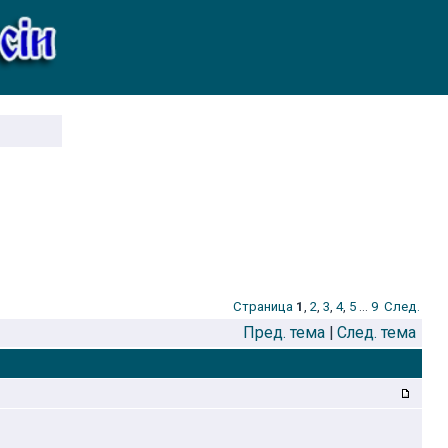
Стрaница
1
,
2
,
3
,
4
,
5
...
9
След.
Пред. тема
|
След. тема