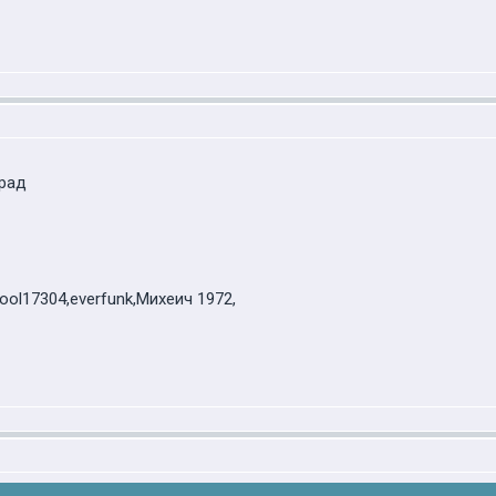
град
Cool17304,everfunk,Михеич 1972,