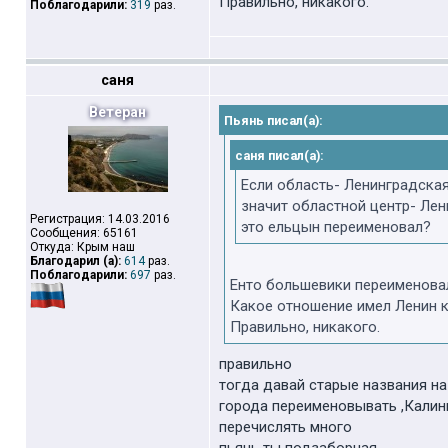
Правильно, никакого.
Поблагодарили:
319
раз.
саня
Ветеран
Пьянь писал(а):
саня писал(а):
Если область- Ленинградска
значит областной центр- Лен
Регистрация: 14.03.2016
это ельцын переименовал?
Сообщения: 65161
Откуда: Крым наш
Благодарил (а):
614
раз.
Поблагодарили:
697
раз.
Енто большевики переименова
Какое отношение имел Ленин к
Правильно, никакого.
правильно
тогда давай старые названия на
города переименовывать ,Калин
перечислять много