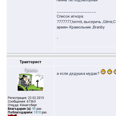
пьянь ты подзаборная
_________________
Список игнора:
7777777,termit, высеричь ,Gilmir,
армян-Крамольник ,Branby
-
Тракторист
Тролль
а если дедушка мудак?
Регистрация: 22.02.2015
Сообщения: 67363
Откуда: Кёнигсберг
Благодарил (а):
95
раз.
Поблагодарили:
1010
раз.