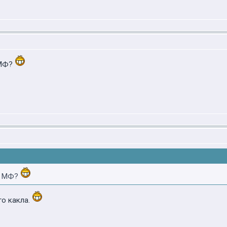
МФ?
МФ?
о какла.