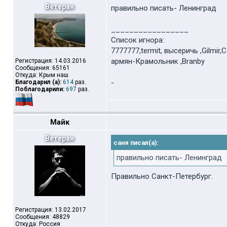
Ветеран
правильно писать- Ленинград
_________________
Список игнора:
7777777,termit, высеричь ,Gilmir,
армян-Крамольник ,Branby
Регистрация: 14.03.2016
Сообщения: 65161
Откуда: Крым наш
-
Благодарил (а):
614
раз.
Поблагодарили:
697
раз.
Майк
Ветеран
саня писал(а):
правильно писать- Ленинград
Правильно Санкт-Петербург.
Регистрация: 13.02.2017
Сообщения: 48829
Откуда: Россия