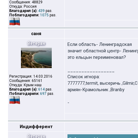
Сообщения: 48829
Откуда: Россия
Благодарил (а):
439
раз.
Поблагодарили:
1075
раз.
саня
Ветеран
Если область- Ленинградская
значит областной центр- Ленин
это ельцын переименовал?
_________________
Список игнора:
Регистрация: 14.03.2016
Сообщения: 65161
7777777,termit, высеричь ,Gilmir,
Откуда: Крым наш
армян-Крамольник ,Branby
Благодарил (а):
614
раз.
Поблагодарили:
697
раз.
-
Индифферент
Ветеран