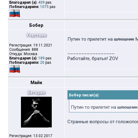
Благодарил (а):
439
раз.
Поблагодарили:
1075
раз.
Бобер
Участник
Путин то прилетит на
шлюшник
Регистрация: 19.11.2021
Сообщения: 888
_________________
Откуда: Москва
Работайте, братья! ZOV
Благодарил (а):
189
раз.
Поблагодарили:
20
раз.
Майк
Ветеран
Бобер писал(а):
Путин то прилетит на
шлюшник
Странные вопросы от голожопог
Регистрация: 13.02.2017