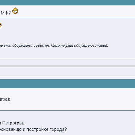
МФ?
ие умы обсуждают события. Мелкие умы обсуждают людей.
нград
 Петроград.
основанию и постройке города?