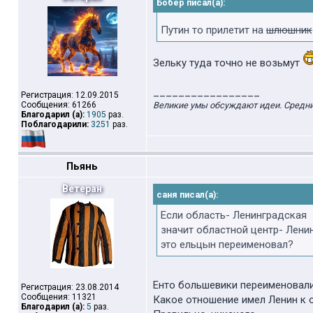
Бобер писал(а):
Путин то прилетит на
шлюшник
Зельку туда точно не возьмут
_________________
Регистрация: 12.09.2015
Сообщения: 61266
Великие умы обсуждают идеи. Средн
Благодарил (а):
1905
раз.
Поблагодарили:
3251
раз.
Пьянь
Ветеран
саня писал(а):
Если область- Ленинградская
значит областной центр- Лени
это ельцын переименовал?
Енто большевики переименовали
Регистрация: 23.08.2014
Сообщения: 11321
Какое отношение имел Ленин к 
Благодарил (а):
5
раз.