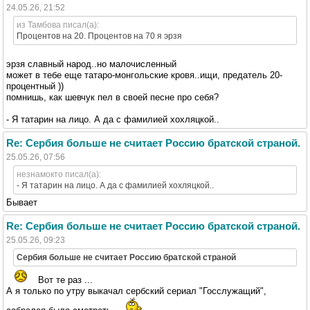
24.05.26, 21:52
из Тамбова писал(а):
Процентов на 20. Процентов на 70 я эрзя
эрзя славный народ..но малочисленный
может в тебе еще татаро-монгольские кровя..ищи, предатель 20-
процентный ))
помнишь, как шевчук пел в своей песне про себя?
- Я татарин на лицо. А да с фамилией хохляцкой..
Re: Сербия больше не считает Россию братской страной.
25.05.26, 07:56
незнамокто писал(а):
- Я татарин на лицо. А да с фамилией хохляцкой..
Бывает
Re: Сербия больше не считает Россию братской страной.
25.05.26, 09:23
Сербия больше не считает Россию братской страной
Вот те раз ...
А я только по утру выкачал сербский сериал "Госслужащий",