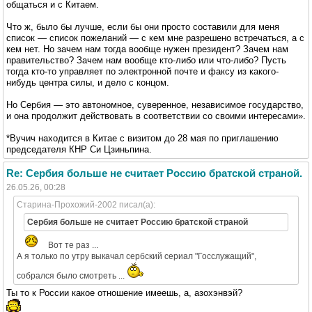
общаться и с Китаем.
Что ж, было бы лучше, если бы они просто составили для меня
список — список пожеланий — с кем мне разрешено встречаться, а с
кем нет. Но зачем нам тогда вообще нужен президент? Зачем нам
правительство? Зачем нам вообще кто-либо или что-либо? Пусть
тогда кто-то управляет по электронной почте и факсу из какого-
нибудь центра силы, и дело с концом.
Но Сербия — это автономное, суверенное, независимое государство,
и она продолжит действовать в соответствии со своими интересами».
*Вучич находится в Китае с визитом до 28 мая по приглашению
председателя КНР Си Цзиньпина.
Re: Сербия больше не считает Россию братской страной.
26.05.26, 00:28
Старина-Прохожий-2002 писал(а):
Сербия больше не считает Россию братской страной
Вот те раз ...
А я только по утру выкачал сербский сериал "Госслужащий",
собрался было смотреть ...
Ты то к России какое отношение имеешь, а, азохэнвэй?