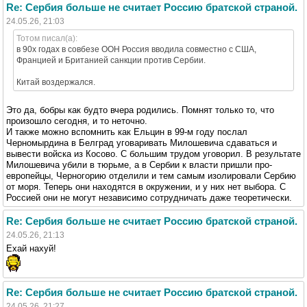
Re: Сербия больше не считает Россию братской страной.
24.05.26, 21:03
Тотом писал(а):
в 90х годах в совбезе ООН Россия вводила совместно с США,
Францией и Британией санкции против Сербии.
Китай воздержался.
Это да, бобры как будто вчера родились. Помнят только то, что
произошло сегодня, и то неточно.
И также можно вспомнить как Ельцин в 99-м году послал
Черномырдина в Белград уговаривать Милошевича сдаваться и
вывести войска из Косово. С большим трудом уговорил. В результате
Милошевича убили в тюрьме, а в Сербии к власти пришли про-
европейцы, Черногорию отделили и тем самым изолировали Сербию
от моря. Теперь они находятся в окружении, и у них нет выбора. С
Россией они не могут независимо сотрудничать даже теоретически.
Re: Сербия больше не считает Россию братской страной.
24.05.26, 21:13
Ехай нахуй!
Re: Сербия больше не считает Россию братской страной.
24.05.26, 21:27