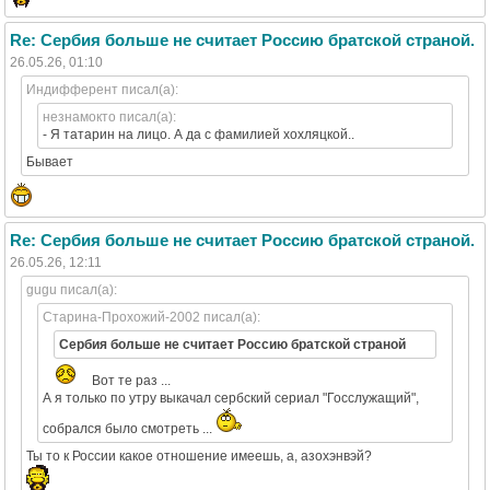
Re: Сербия больше не считает Россию братской страной.
26.05.26, 01:10
Индифферент писал(а):
незнамокто писал(а):
- Я татарин на лицо. А да с фамилией хохляцкой..
Бывает
Re: Сербия больше не считает Россию братской страной.
26.05.26, 12:11
gugu писал(а):
Старина-Прохожий-2002 писал(а):
Сербия больше не считает Россию братской страной
Вот те раз ...
А я только по утру выкачал сербский сериал "Госслужащий",
собрался было смотреть ...
Ты то к России какое отношение имеешь, а, азохэнвэй?