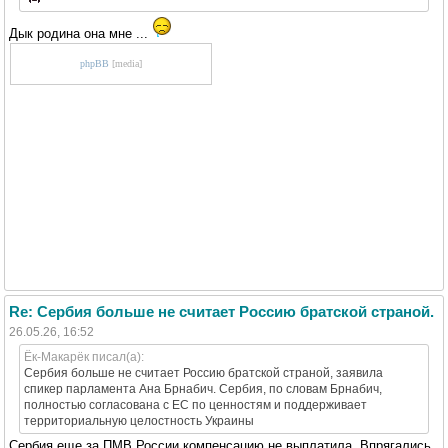
Дык родина она мне ...
phpBB
[media]
Re: Сербия больше не считает Россию братской страной.
26.05.26, 16:52
Ёк-Макарёк писал(а):
Сербия больше не считает Россию братской страной, заявила
спикер парламента Ана Брнабич. Сербия, по словам Брнабич,
полностью согласована с ЕС по ценностям и поддерживает
территориальную целостность Украины
Сербия еще за ПМВ России компенсацию не выплатила. Впрягались