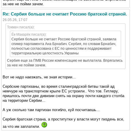
за нее не пойми зачем.
Re: Сербия больше не считает Россию братской страной.
26.05.26, 17:07
Токмач писал(а):
Ёк-Макарёк писал(а):
Сербия больше не считает Россию братской страной, заявила
спикер парламента Ана Брнабич. Сербия, по словам Брнабич,
полностью согласована с ЕС по ценностям и поддерживает
территориальную целостность Украины
Сербия еще за ПМВ России компенсацию не выплатила. Впрягались
за нее не пойми зачем.
Вот не надо наезжать, не зная истории...
Сербские партизаны, во время сталинградской битвы такой ад
немчуре на транспортном крыле ЕС устроили.. Что тов. Гитлеру,
пришлось почти две дивизии снять на охрану почти каждого столба
на территории Сербии...
А уж сколько там партизан погибло, куй посчитаешь...
Сербия братская страна, а проститутки у власти могут пиздень все,
за что им заплатили.