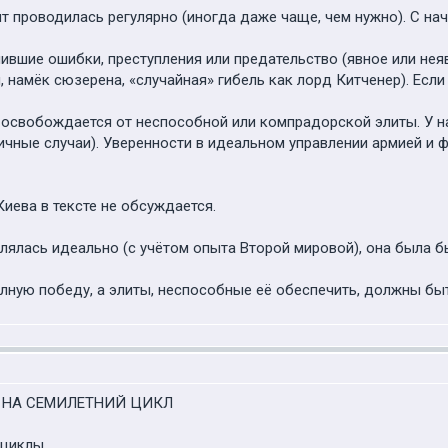
ит проводилась регулярно (иногда даже чаще, чем нужно). С нач
вшие ошибки, преступления или предательство (явное или нея
, намёк сюзерена, «случайная» гибель как лорд Китченер). Есл
 освобождается от неспособной или компрадорской элиты. У на
ичные случаи). Уверенности в идеальном управлении армией и фл
иева в тексте не обсуждается.
лялась идеально (с учётом опыта Второй мировой), она была бы
олную победу, а элиты, неспособные её обеспечить, должны бы
 НА СЕМИЛЕТНИЙ ЦИКЛ
 циклы