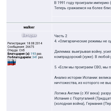
В 1991 году проиграли империю
Теперь сражаемся на более близ
walker
Ветеран
Часть 2
4. «Олигархические режимы не 
Регистрация: 18.08.2014
Сообщения: 26675
Откуда: Спб
Дилемма: выигрывая войну, уси
Благодарил (а):
193
раз.
компрадорский (хуже). В любой 
Поблагодарили:
341
раз.
5. «Если мы проиграем СВО, мы 
Анализ истории Испании: велика
ничтожества, из которого не вы
Логика Англии (с XV века): ра
Испания с Португалией (Тридцат
(холодная война), Германия (Пер