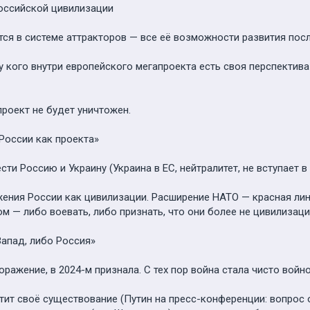
оссийской цивилизации
тся в системе аттракторов — все её возможности развития пос
у кого внутри европейского мегапроекта есть своя перспектив
проект не будет уничтожен.
России как проекта»
и Россию и Украину (Украина в ЕС, нейтралитет, не вступает в
жения России как цивилизации. Расширение НАТО — красная лин
м — либо воевать, либо признать, что они более не цивилизаци
Запад, либо Россия»
оражение, в 2024-м признала. С тех пор война стала чисто войн
тит своё существование (Путин на пресс-конференции: вопрос 