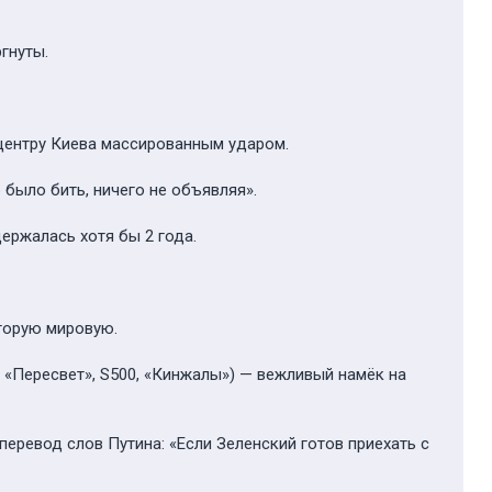
гнуты.
 центру Киева массированным ударом.
 было бить, ничего не объявляя».
держалась хотя бы 2 года.
Вторую мировую.
 «Пересвет», S500, «Кинжалы») — вежливый намёк на
еревод слов Путина: «Если Зеленский готов приехать с