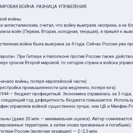
 МИРОВАЯ ВОЙНА. РАЗНИЦА УПРАВЛЕНИЯ
овой войны
 антисталинским, считал, что войну выиграли «вопреки, а не бл
ализа войн (Первая, Вторая, холодная, текущая), я пришёл к вы
ственная война была выиграна за 4 года. Сейчас Россия уже пр
вропа»: При Гитлере и Наполеоне против России также действов
верх сроков Второй мировой, то сегодня страна и войска управл
ачало войны, потеря европейской части).
рестройка промышленности шла медленно, потеря юга).
1944 — бюджет профицитный. Экономика справилась за 3 года, 
 следующий год дефицитность бюджета повышается. Использу
нфин управляли войной существенно лучше, чем ЦБ и Минфин Р
ьны (даже 20 млн — минимальная оценка). Автор сомневается 
пированные территории, а затем снова призванные и погибшие).
отери России (включая уехавших) — 2–2,5 млн.