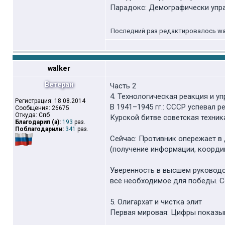
Парадокс: Демографически управ
Последний раз редактировалось walke
walker
Ветеран
Часть 2
4. Технологическая реакция и у
Регистрация: 18.08.2014
В 1941–1945 гг.: СССР успевал 
Сообщения: 26675
Откуда: Спб
Курской битве советская техник
Благодарил (а):
193
раз.
Поблагодарили:
341
раз.
Сейчас: Противник опережает в
(получение информации, координ
Уверенность в высшем руководст
всё необходимое для победы. Се
5. Олигархат и чистка элит
Первая мировая: Цифры показыва