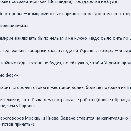
может сохраниться (как Шотландия), государства не будет.
обе стороны — компромиссные варианты последовательно отвер
гивание войны
еремирие заключать было нельзя и не нужно. Надо было бить по
 год: раньше говорили «наши люди на Украине», теперь — «надо
ижайшие годы готова не будет, но ей нужно, чтобы Украина про
ую фазу»
изонт, стороны готовы к жестокой войне, больше похожей на 
и техники, зато была демонстрация её работы (новые образцы:
ше, чем у Европы.
ереговоров Москвы и Киева. Задача ставится на капитуляцию (п
готов принять»).