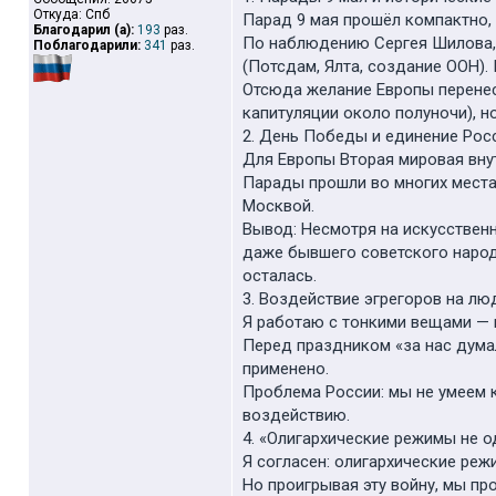
Откуда: Спб
Парад 9 мая прошёл компактно,
Благодарил (а):
193
раз.
По наблюдению Сергея Шилова,
Поблагодарили:
341
раз.
(Потсдам, Ялта, создание ООН).
Отсюда желание Европы перенест
капитуляции около полуночи), 
2. День Победы и единение Рос
Для Европы Вторая мировая внут
Парады прошли во многих местах
Москвой.
Вывод: Несмотря на искусствен
даже бывшего советского народа
осталась.
3. Воздействие эгрегоров на лю
Я работаю с тонкими вещами — в
Перед праздником «за нас дума
применено.
Проблема России: мы не умеем 
воздействию.
4. «Олигархические режимы не 
Я согласен: олигархические реж
Но проигрывая эту войну, мы пр