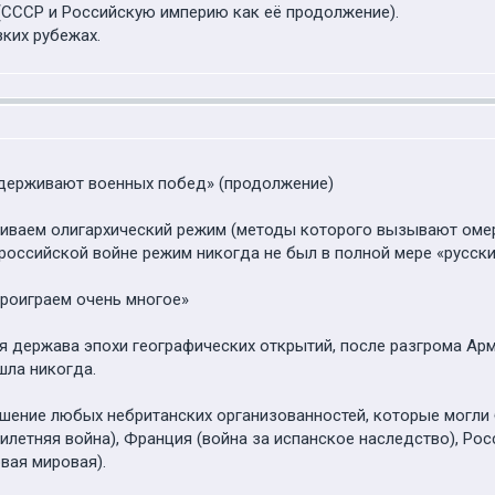
 (СССР и Российскую империю как её продолжение).
ких рубежах.
одерживают военных побед» (продолжение)
ливаем олигархический режим (методы которого вызывают омер
российской войне режим никогда не был в полной мере «русским
проиграем очень многое»
я держава эпохи географических открытий, после разгрома Арм
шла никогда.
зрушение любых небританских организованностей, которые могл
илетняя война), Франция (война за испанское наследство), Ро
вая мировая).