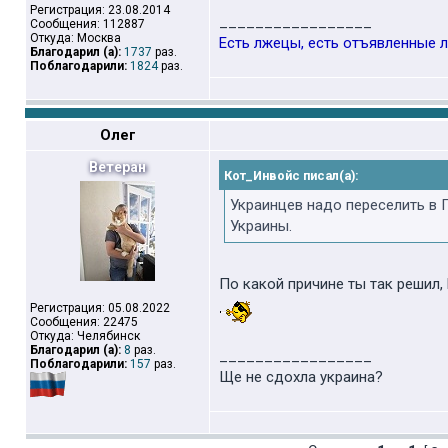
Регистрация: 23.08.2014
_________________
Сообщения: 112887
Откуда: Москва
Есть лжецы, есть отъявленные л
Благодарил (а):
1737
раз.
Поблагодарили:
1824
раз.
Олег
Ветеран
Кот_Инвойс писал(а):
Украинцев надо переселить в 
Украины.
По какой причине ты так решил
Регистрация: 05.08.2022
Сообщения: 22475
Откуда: Челябинск
Благодарил (а):
8
раз.
_________________
Поблагодарили:
157
раз.
Ще не сдохла украина?